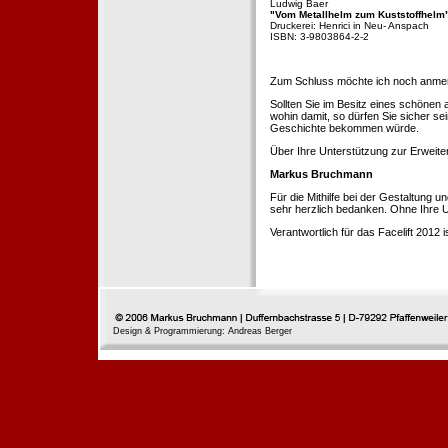
Ludwig Baer
"Vom Metallhelm zum Kuststoffhelm
Druckerei: Henrici in Neu- Anspach
ISBN: 3-9803864-2-2
Zum Schluss möchte ich noch anmerke
Sollten Sie im Besitz eines schönen
wohin damit, so dürfen Sie sicher se
Geschichte bekommen würde.
Über Ihre Unterstützung zur Erweit
Markus Bruchmann
Für die Mithilfe bei der Gestaltung 
sehr herzlich bedanken. Ohne Ihre U
Verantwortlich für das Facelift 2012
Design & Programmierung: Andreas Berger