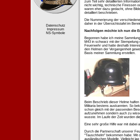
zum Teil sehr detaillierten Informa
nicht wichtig, technische Finessen 
waren eher dazu gedacht, ohne Bilde
detailliert beschrieben.
Die Nummerierung der verschiedenen
daher in der Übersichtstafel im Berei
Datenschutz
Impressum
Nachfolgen möchte ich nun die E
NS-Symbole
Begonnen habe ich meine Sammlung 1
M43 in schwarz mit der Stempelung der
Feuerwehr und hatte deshalb Intere
den Helmen der Vergangenheit geweckt
Basis meiner Sammlung erstellen.
Beim Beschrieb dieser Helme halfen 
Militaria bestens auskannten. So b
schon gleich mit der passenden Besc
aufzunehmen sondern auch zu wissen
wusste. Im Laufe der Zeit wurden di
Eine sehr große Hilfe war mit dabei
Durch die Partnerschaft unserer Feu
"Tauschhelm" bekommen habe. Mit de
ausländischen Modelle. Vielleicht la