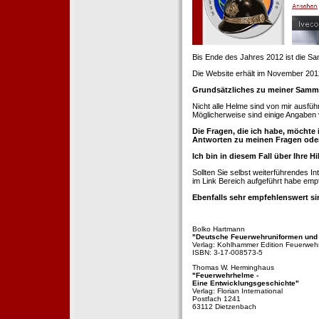
Bis Ende des Jahres 2012 ist die 
Die Website erhält im November 2012 e
Grundsätzliches zu meiner Samm
Nicht alle Helme sind von mir ausführ
Möglicherweise sind einige Angaben 
Die Fragen, die ich habe, möchte 
Antworten zu meinen Fragen ode
Ich bin in diesem Fall über Ihre Hi
Sollten Sie selbst weiterführendes 
im Link Bereich aufgeführt habe emp
Ebenfalls sehr empfehlenswert si
Bolko Hartmann
"Deutsche Feuerwehruniformen und
Verlag: Kohlhammer Edition Feuerweh
ISBN: 3-17-008573-5
Thomas W. Herminghaus
"Feuerwehrhelme -
Eine Entwicklungsgeschichte"
Verlag: Florian International
Postfach 1241
63112 Dietzenbach