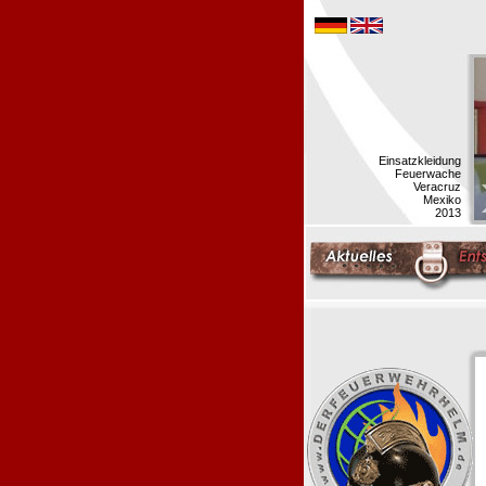
Einsatzkleidung
Feuerwache
Veracruz
Mexiko
2013