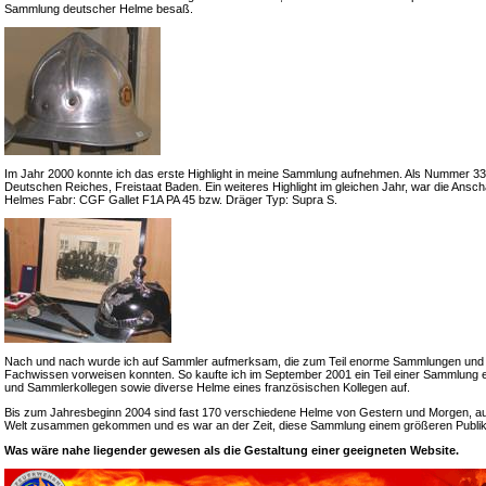
Sammlung deutscher Helme besaß.
Im Jahr 2000 konnte ich das erste Highlight in meine Sammlung aufnehmen. Als Nummer 33 e
Deutschen Reiches, Freistaat Baden. Ein weiteres Highlight im gleichen Jahr, war die Ansch
Helmes Fabr: CGF Gallet F1A PA 45 bzw. Dräger Typ: Supra S.
Nach und nach wurde ich auf Sammler aufmerksam, die zum Teil enorme Sammlungen und
Fachwissen vorweisen konnten. So kaufte ich im September 2001 ein Teil einer Sammlung 
und Sammlerkollegen sowie diverse Helme eines französischen Kollegen auf.
Bis zum Jahresbeginn 2004 sind fast 170 verschiedene Helme von Gestern und Morgen, a
Welt zusammen gekommen und es war an der Zeit, diese Sammlung einem größeren Publik
Was wäre nahe liegender gewesen als die Gestaltung einer geeigneten Website.