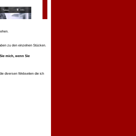
tehen.
ngaben zu den einzelnen Stücken.
 Sie mich, wenn Sie
ie diversen Webseiten die ich