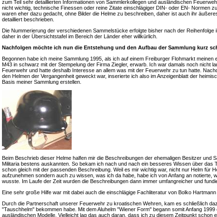
zum Teil sehr detaillierten Informationen von Sammlerkollegen und ausländischen Feuerweh
nicht wichtig, technische Finessen oder reine Zitate einschlägiger DIN- oder EN- Normen z
waren eher dazu gedacht, ohne Bilder die Helme zu beschreiben, daher ist auch ihr äußeres
detailliert beschrieben.
Die Nummerierung der verschiedenen Sammelstücke erfolgte bisher nach der Reihenfolge i
daher in der Übersichtstafel im Bereich der Länder eher willkürlich.
Nachfolgen möchte ich nun die Entstehung und den Aufbau der Sammlung kurz sch
Begonnen habe ich meine Sammlung 1995, als ich auf einem Freiburger Flohmarkt meinen 
M43 in schwarz mit der Stempelung der Firma Ziegler, erwarb. Ich war damals noch nicht lange
Feuerwehr und hatte deshalb Interesse an allem was mit der Feuerwehr zu tun hatte. Nac
den Helmen der Vergangenheit geweckt war, inserierte ich also im Anzeigenblatt der heimis
Basis meiner Sammlung erstellen.
Beim Beschrieb dieser Helme halfen mir die Beschreibungen der ehemaligen Besitzer und S
Militaria bestens auskannten. So bekam ich nach und nach ein besseres Wissen über das 
schon gleich mit der passenden Beschreibung. Weil es mir wichtig war, nicht nur Helm für
aufzunehmen sondern auch zu wissen, was ich da habe, habe ich von Anfang an notierte, 
wusste. Im Laufe der Zeit wurden die Beschreibungen dann immer umfangreicher und fundie
Eine sehr große Hilfe war mit dabei auch die einschlägige Fachliteratur von Bolko Hartma
Durch die Partnerschaft unserer Feuerwehr zu kroatischen Wehren, kam es schließlich daz
"Tauschhelm" bekommen habe. Mit dem Aluhelm "Wiener Form" begann somit Anfang 1999 da
ausländischen Modelle. Vielleicht lag das auch daran, dass ich zu diesem Zeitpunkt schon 