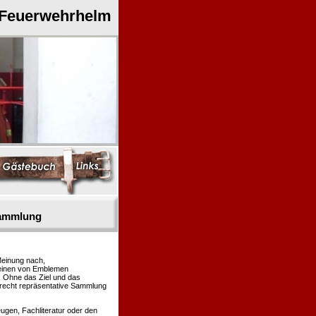
 Feuerwehrhelm
sammlung
Meinung nach,
heinen von Emblemen
. Ohne das Ziel und das
 recht repräsentative Sammlung
gen, Fachliteratur oder den