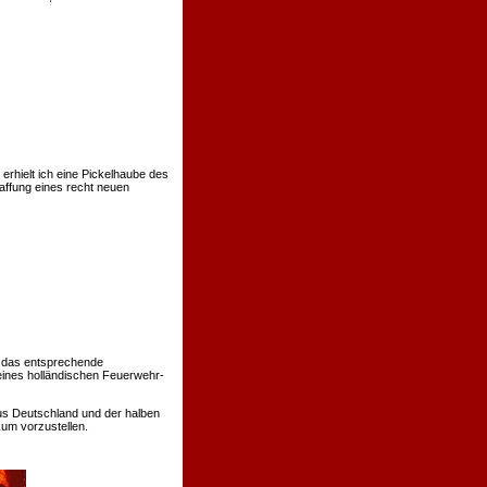
rhielt ich eine Pickelhaube des
affung eines recht neuen
 das entsprechende
eines holländischen Feuerwehr-
us Deutschland und der halben
um vorzustellen.