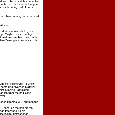
rleuten. Mir war dabei zunächst
u notieren. Die Beschreibungen
 Erscheinungsbild oft sehr
hrer Anschaffung und erscheint
ildern.
ersten Feuerwehrhelm, einen
 Mitglied einer freiwilligen
hdem damit das Interesse nach
chen Zeitung und konnte so die
ammlern, die sich im Bereich
Thema und diverses Material,
 Helm in meine Sammlung
was ich über meine Helme
rter.
nn oder Thomas W. Herminghaus.
u, dass ich meinen ersten
s Interesse für die
eine kleine, umfassende