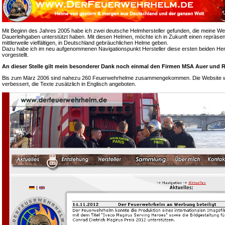
Mit Beginn des Jahres 2005 habe ich zwei deutsche Helmhersteller gefunden, die meine We
Dauerleihgaben unterstützt haben. Mit diesen Helmen, möchte ich in Zukunft einen repräsen
mittlerweile vielfältigen, in Deutschland gebräuchlichen Helme geben.
Dazu habe ich im neu aufgenommenen Navigationspunkt Hersteller diese ersten beiden Hers
vorgestellt.
An dieser Stelle gilt mein besonderer Dank noch einmal den Firmen MSA Auer und R
Bis zum März 2006 sind nahezu 260 Feuerwehrhelme zusammengekommen. Die Website wur
verbessert, die Texte zusätzlich in Englisch angeboten.