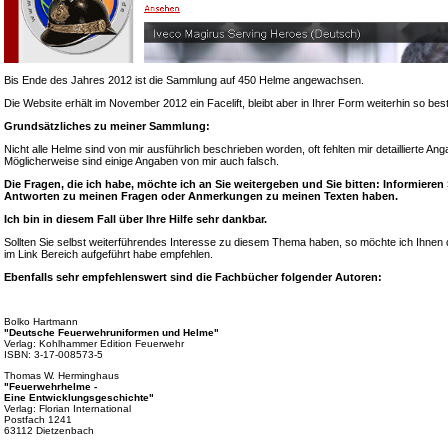
Bis Ende des Jahres 2012 ist die Sammlung auf 450 Helme angewachsen.
Die Website erhält im November 2012 ein Facelift, bleibt aber in Ihrer Form weiterhin so bes
Grundsätzliches zu meiner Sammlung:
Nicht alle Helme sind von mir ausführlich beschrieben worden, oft fehlten mir detaillierte A
Möglicherweise sind einige Angaben von mir auch falsch.
Die Fragen, die ich habe, möchte ich an Sie weitergeben und Sie bitten: Informieren
Antworten zu meinen Fragen oder Anmerkungen zu meinen Texten haben.
Ich bin in diesem Fall über Ihre Hilfe sehr dankbar.
Sollten Sie selbst weiterführendes Interesse zu diesem Thema haben, so möchte ich Ihnen d
im Link Bereich aufgeführt habe empfehlen.
Ebenfalls sehr empfehlenswert sind die Fachbücher folgender Autoren:
Bolko Hartmann
"Deutsche Feuerwehruniformen und Helme"
Verlag: Kohlhammer Edition Feuerwehr
ISBN: 3-17-008573-5
Thomas W. Herminghaus
"Feuerwehrhelme -
Eine Entwicklungsgeschichte"
Verlag: Florian International
Postfach 1241
63112 Dietzenbach