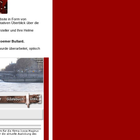
bsite in Form von
tativen Überblick über die
teller und Ihre Helme
oemer Bullard.
de überarbeitet, optisch