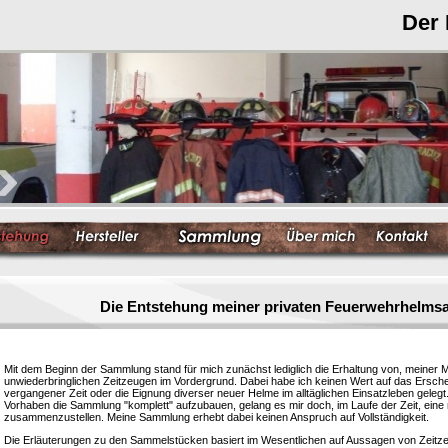
Der
Die Entstehung meiner privaten Feuerwehrhelm
Mit dem Beginn der Sammlung stand für mich zunächst lediglich die Erhaltung von, meiner 
unwiederbringlichen Zeitzeugen im Vordergrund. Dabei habe ich keinen Wert auf das Ersc
vergangener Zeit oder die Eignung diverser neuer Helme im alltäglichen Einsatzleben gelegt
Vorhaben die Sammlung "komplett" aufzubauen, gelang es mir doch, im Laufe der Zeit, eine
zusammenzustellen. Meine Sammlung erhebt dabei keinen Anspruch auf Vollständigkeit.
Die Erläuterungen zu den Sammelstücken basiert im Wesentlichen auf Aussagen von Zeitzeu