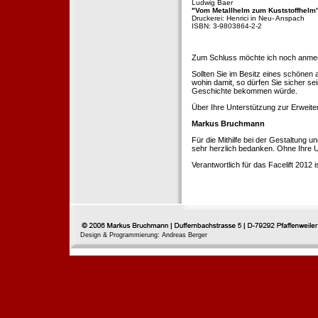
Ludwig Baer
"Vom Metallhelm zum Kuststoffhelm
Druckerei: Henrici in Neu- Anspach
ISBN: 3-9803864-2-2
Zum Schluss möchte ich noch anmerke
Sollten Sie im Besitz eines schönen
wohin damit, so dürfen Sie sicher se
Geschichte bekommen würde.
Über Ihre Unterstützung zur Erweit
Markus Bruchmann
Für die Mithilfe bei der Gestaltung 
sehr herzlich bedanken. Ohne Ihre U
Verantwortlich für das Facelift 2012
Design & Programmierung: Andreas Berger