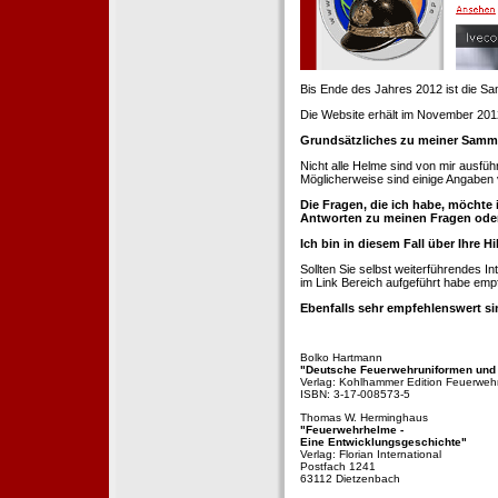
Bis Ende des Jahres 2012 ist die 
Die Website erhält im November 2012 e
Grundsätzliches zu meiner Samm
Nicht alle Helme sind von mir ausführ
Möglicherweise sind einige Angaben 
Die Fragen, die ich habe, möchte 
Antworten zu meinen Fragen ode
Ich bin in diesem Fall über Ihre Hi
Sollten Sie selbst weiterführendes 
im Link Bereich aufgeführt habe emp
Ebenfalls sehr empfehlenswert si
Bolko Hartmann
"Deutsche Feuerwehruniformen und
Verlag: Kohlhammer Edition Feuerweh
ISBN: 3-17-008573-5
Thomas W. Herminghaus
"Feuerwehrhelme -
Eine Entwicklungsgeschichte"
Verlag: Florian International
Postfach 1241
63112 Dietzenbach