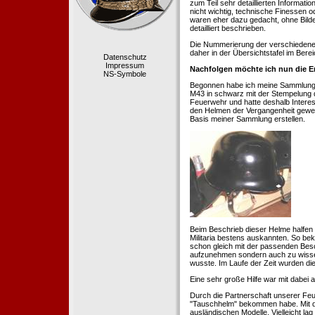
zum Teil sehr detaillierten Informa
nicht wichtig, technische Finessen 
waren eher dazu gedacht, ohne Bilde
detailliert beschrieben.
Die Nummerierung der verschiedenen
daher in der Übersichtstafel im Berei
Datenschutz
Impressum
Nachfolgen möchte ich nun die E
NS-Symbole
Begonnen habe ich meine Sammlung 1
M43 in schwarz mit der Stempelung der
Feuerwehr und hatte deshalb Intere
den Helmen der Vergangenheit geweckt
Basis meiner Sammlung erstellen.
Beim Beschrieb dieser Helme halfen 
Militaria bestens auskannten. So b
schon gleich mit der passenden Besc
aufzunehmen sondern auch zu wissen
wusste. Im Laufe der Zeit wurden di
Eine sehr große Hilfe war mit dabei
Durch die Partnerschaft unserer Feu
"Tauschhelm" bekommen habe. Mit de
ausländischen Modelle. Vielleicht la