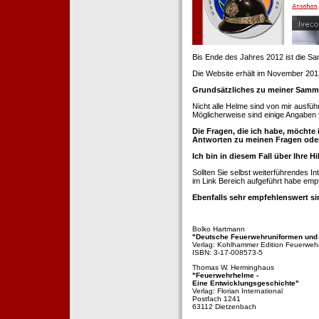
Bis Ende des Jahres 2012 ist die 
Die Website erhält im November 2012 e
Grundsätzliches zu meiner Samm
Nicht alle Helme sind von mir ausführ
Möglicherweise sind einige Angaben 
Die Fragen, die ich habe, möchte 
Antworten zu meinen Fragen ode
Ich bin in diesem Fall über Ihre Hi
Sollten Sie selbst weiterführendes 
im Link Bereich aufgeführt habe emp
Ebenfalls sehr empfehlenswert si
Bolko Hartmann
"Deutsche Feuerwehruniformen und
Verlag: Kohlhammer Edition Feuerweh
ISBN: 3-17-008573-5
Thomas W. Herminghaus
"Feuerwehrhelme -
Eine Entwicklungsgeschichte"
Verlag: Florian International
Postfach 1241
63112 Dietzenbach