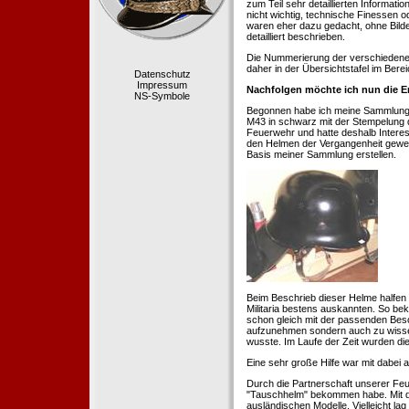
zum Teil sehr detaillierten Informa
nicht wichtig, technische Finessen 
waren eher dazu gedacht, ohne Bilde
detailliert beschrieben.
Die Nummerierung der verschiedenen
daher in der Übersichtstafel im Berei
Datenschutz
Impressum
Nachfolgen möchte ich nun die E
NS-Symbole
Begonnen habe ich meine Sammlung 1
M43 in schwarz mit der Stempelung der
Feuerwehr und hatte deshalb Intere
den Helmen der Vergangenheit geweckt
Basis meiner Sammlung erstellen.
Beim Beschrieb dieser Helme halfen 
Militaria bestens auskannten. So b
schon gleich mit der passenden Besc
aufzunehmen sondern auch zu wissen
wusste. Im Laufe der Zeit wurden di
Eine sehr große Hilfe war mit dabei
Durch die Partnerschaft unserer Feu
"Tauschhelm" bekommen habe. Mit de
ausländischen Modelle. Vielleicht la