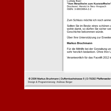
Ludwig Baer
"Vom Metallhelm zum Kuststoffhelm
Druckerei: Henrici in Neu- Anspach
ISBN: 3-9803864-2-2
Zum Schluss möchte ich noch anmerke
Sollten Sie im Besitz eines schönen
wohin damit, so dürfen Sie sicher se
Geschichte bekommen würde.
Über Ihre Unterstützung zur Erweit
Markus Bruchmann
Für die Mithilfe bei der Gestaltung 
sehr herzlich bedanken. Ohne Ihre U
Verantwortlich für das Facelift 2012
Design & Programmierung: Andreas Berger