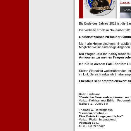
Bis Ende des Jahres 2012 ist die 
Die Website erhält im November 2012 e
Grundsätzliches zu meiner Samm
Nicht alle Helme sind von mir ausführ
Möglicherweise sind einige Angaben 
Die Fragen, die ich habe, möchte 
Antworten zu meinen Fragen ode
Ich bin in diesem Fall über Ihre Hi
Sollten Sie selbst weiterführendes 
im Link Bereich aufgeführt habe emp
Ebenfalls sehr empfehlenswert si
Bolko Hartmann
"Deutsche Feuerwehruniformen und
Verlag: Kohlhammer Edition Feuerweh
ISBN: 3-17-008573-5
Thomas W. Herminghaus
"Feuerwehrhelme -
Eine Entwicklungsgeschichte"
Verlag: Florian International
Postfach 1241
63112 Dietzenbach