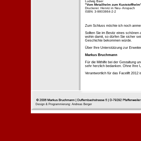
Ludwig Baer
"Vom Metallhelm zum Kuststoffhelm
Druckerei: Henrici in Neu- Anspach
ISBN: 3-9803864-2-2
Zum Schluss möchte ich noch anmerke
Sollten Sie im Besitz eines schönen
wohin damit, so dürfen Sie sicher se
Geschichte bekommen würde.
Über Ihre Unterstützung zur Erweit
Markus Bruchmann
Für die Mithilfe bei der Gestaltung 
sehr herzlich bedanken. Ohne Ihre U
Verantwortlich für das Facelift 2012
Design & Programmierung: Andreas Berger