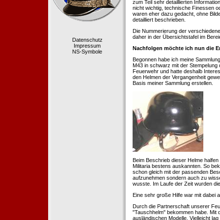
zum Teil sehr detaillierten Informa
nicht wichtig, technische Finessen 
waren eher dazu gedacht, ohne Bilde
detailliert beschrieben.
Die Nummerierung der verschiedenen
daher in der Übersichtstafel im Berei
Datenschutz
Impressum
Nachfolgen möchte ich nun die E
NS-Symbole
Begonnen habe ich meine Sammlung 1
M43 in schwarz mit der Stempelung der
Feuerwehr und hatte deshalb Intere
den Helmen der Vergangenheit geweckt
Basis meiner Sammlung erstellen.
Beim Beschrieb dieser Helme halfen 
Militaria bestens auskannten. So b
schon gleich mit der passenden Besc
aufzunehmen sondern auch zu wissen
wusste. Im Laufe der Zeit wurden di
Eine sehr große Hilfe war mit dabei
Durch die Partnerschaft unserer Feu
"Tauschhelm" bekommen habe. Mit de
ausländischen Modelle. Vielleicht la