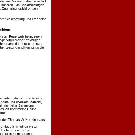
rleuten. Mir war dabei zunächst
u notieren. Die Beschreibungen
 Erscheinungsbild oft sehr
hrer Anschaffung und erscheint
ildern.
ersten Feuerwehrhelm, einen
 Mitglied einer freiwilligen
hdem damit das Interesse nach
chen Zeitung und konnte so die
ammlern, die sich im Bereich
Thema und diverses Material,
 Helm in meine Sammlung
was ich über meine Helme
rter.
nn oder Thomas W. Herminghaus.
u, dass ich meinen ersten
s Interesse für die
eine kleine, umfassende