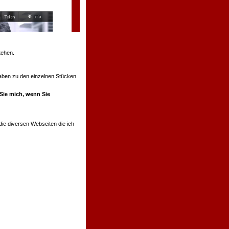
tehen.
ngaben zu den einzelnen Stücken.
 Sie mich, wenn Sie
ie diversen Webseiten die ich