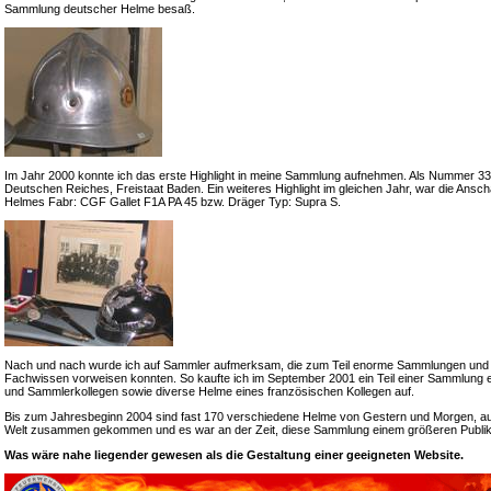
Sammlung deutscher Helme besaß.
Im Jahr 2000 konnte ich das erste Highlight in meine Sammlung aufnehmen. Als Nummer 33 e
Deutschen Reiches, Freistaat Baden. Ein weiteres Highlight im gleichen Jahr, war die Ansch
Helmes Fabr: CGF Gallet F1A PA 45 bzw. Dräger Typ: Supra S.
Nach und nach wurde ich auf Sammler aufmerksam, die zum Teil enorme Sammlungen und
Fachwissen vorweisen konnten. So kaufte ich im September 2001 ein Teil einer Sammlung 
und Sammlerkollegen sowie diverse Helme eines französischen Kollegen auf.
Bis zum Jahresbeginn 2004 sind fast 170 verschiedene Helme von Gestern und Morgen, a
Welt zusammen gekommen und es war an der Zeit, diese Sammlung einem größeren Publik
Was wäre nahe liegender gewesen als die Gestaltung einer geeigneten Website.