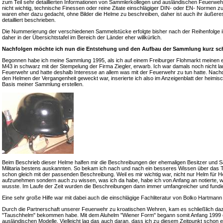
zum Teil sehr detaillierten Informationen von Sammlerkollegen und ausländischen Feuerweh
nicht wichtig, technische Finessen oder reine Zitate einschlägiger DIN- oder EN- Normen z
waren eher dazu gedacht, ohne Bilder die Helme zu beschreiben, daher ist auch ihr äußeres
detailliert beschrieben.
Die Nummerierung der verschiedenen Sammelstücke erfolgte bisher nach der Reihenfolge i
daher in der Übersichtstafel im Bereich der Länder eher willkürlich.
Nachfolgen möchte ich nun die Entstehung und den Aufbau der Sammlung kurz sch
Begonnen habe ich meine Sammlung 1995, als ich auf einem Freiburger Flohmarkt meinen 
M43 in schwarz mit der Stempelung der Firma Ziegler, erwarb. Ich war damals noch nicht lange
Feuerwehr und hatte deshalb Interesse an allem was mit der Feuerwehr zu tun hatte. Nac
den Helmen der Vergangenheit geweckt war, inserierte ich also im Anzeigenblatt der heimis
Basis meiner Sammlung erstellen.
Beim Beschrieb dieser Helme halfen mir die Beschreibungen der ehemaligen Besitzer und S
Militaria bestens auskannten. So bekam ich nach und nach ein besseres Wissen über das 
schon gleich mit der passenden Beschreibung. Weil es mir wichtig war, nicht nur Helm für
aufzunehmen sondern auch zu wissen, was ich da habe, habe ich von Anfang an notierte, 
wusste. Im Laufe der Zeit wurden die Beschreibungen dann immer umfangreicher und fundie
Eine sehr große Hilfe war mit dabei auch die einschlägige Fachliteratur von Bolko Hartma
Durch die Partnerschaft unserer Feuerwehr zu kroatischen Wehren, kam es schließlich daz
"Tauschhelm" bekommen habe. Mit dem Aluhelm "Wiener Form" begann somit Anfang 1999 da
ausländischen Modelle. Vielleicht lag das auch daran, dass ich zu diesem Zeitpunkt schon 