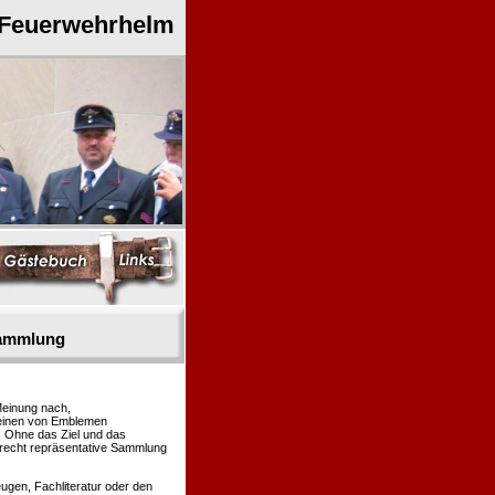
 Feuerwehrhelm
sammlung
Meinung nach,
heinen von Emblemen
. Ohne das Ziel und das
 recht repräsentative Sammlung
gen, Fachliteratur oder den