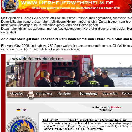
Mit Beginn des Jahres 2005 habe ich zwei deutsche Helmhersteller gefunden, die meine We
Dauerleihgaben unterstützt haben. Mit diesen Helmen, möchte ich in Zukunft einen repräsen
mittlerweile vielfältigen, in Deutschland gebräuchlichen Helme geben.
Dazu habe ich im neu aufgenommenen Navigationspunkt Hersteller diese ersten beiden Hers
vorgestellt.
An dieser Stelle gilt mein besonderer Dank noch einmal den Firmen MSA Auer und R
Bis zum März 2006 sind nahezu 260 Feuerwehrhelme zusammengekommen. Die Website wur
verbessert, die Texte zusätzlich in Englisch angeboten.