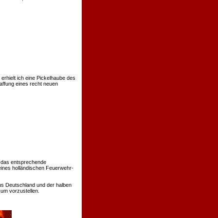
rhielt ich eine Pickelhaube des
affung eines recht neuen
 das entsprechende
eines holländischen Feuerwehr-
us Deutschland und der halben
um vorzustellen.