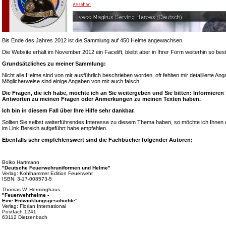
Bis Ende des Jahres 2012 ist die Sammlung auf 450 Helme angewachsen.
Die Website erhält im November 2012 ein Facelift, bleibt aber in Ihrer Form weiterhin so bes
Grundsätzliches zu meiner Sammlung:
Nicht alle Helme sind von mir ausführlich beschrieben worden, oft fehlten mir detaillierte A
Möglicherweise sind einige Angaben von mir auch falsch.
Die Fragen, die ich habe, möchte ich an Sie weitergeben und Sie bitten: Informieren
Antworten zu meinen Fragen oder Anmerkungen zu meinen Texten haben.
Ich bin in diesem Fall über Ihre Hilfe sehr dankbar.
Sollten Sie selbst weiterführendes Interesse zu diesem Thema haben, so möchte ich Ihnen d
im Link Bereich aufgeführt habe empfehlen.
Ebenfalls sehr empfehlenswert sind die Fachbücher folgender Autoren:
Bolko Hartmann
"Deutsche Feuerwehruniformen und Helme"
Verlag: Kohlhammer Edition Feuerwehr
ISBN: 3-17-008573-5
Thomas W. Herminghaus
"Feuerwehrhelme -
Eine Entwicklungsgeschichte"
Verlag: Florian International
Postfach 1241
63112 Dietzenbach