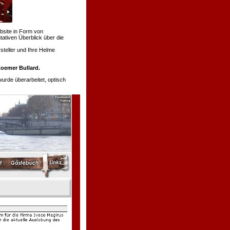
bsite in Form von
tativen Überblick über die
teller und Ihre Helme
oemer Bullard.
de überarbeitet, optisch