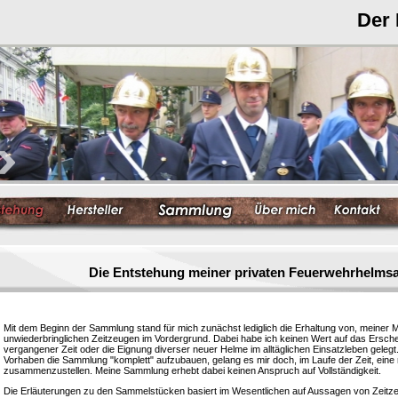
Der
Die Entstehung meiner privaten Feuerwehrhelm
Mit dem Beginn der Sammlung stand für mich zunächst lediglich die Erhaltung von, meiner 
unwiederbringlichen Zeitzeugen im Vordergrund. Dabei habe ich keinen Wert auf das Ersc
vergangener Zeit oder die Eignung diverser neuer Helme im alltäglichen Einsatzleben gelegt
Vorhaben die Sammlung "komplett" aufzubauen, gelang es mir doch, im Laufe der Zeit, eine
zusammenzustellen. Meine Sammlung erhebt dabei keinen Anspruch auf Vollständigkeit.
Die Erläuterungen zu den Sammelstücken basiert im Wesentlichen auf Aussagen von Zeitzeu