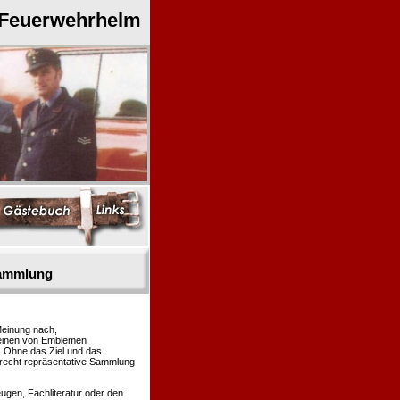
 Feuerwehrhelm
sammlung
Meinung nach,
heinen von Emblemen
. Ohne das Ziel und das
 recht repräsentative Sammlung
gen, Fachliteratur oder den