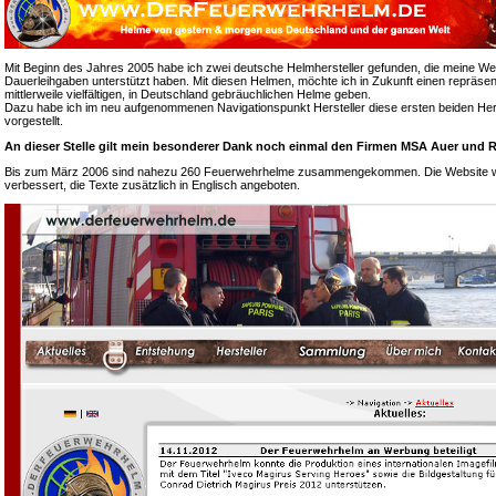
Mit Beginn des Jahres 2005 habe ich zwei deutsche Helmhersteller gefunden, die meine We
Dauerleihgaben unterstützt haben. Mit diesen Helmen, möchte ich in Zukunft einen repräsen
mittlerweile vielfältigen, in Deutschland gebräuchlichen Helme geben.
Dazu habe ich im neu aufgenommenen Navigationspunkt Hersteller diese ersten beiden Hers
vorgestellt.
An dieser Stelle gilt mein besonderer Dank noch einmal den Firmen MSA Auer und R
Bis zum März 2006 sind nahezu 260 Feuerwehrhelme zusammengekommen. Die Website wur
verbessert, die Texte zusätzlich in Englisch angeboten.