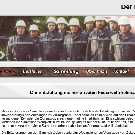
Der
Die Entstehung meiner privaten Feuerwehrhelm
Mit dem Beginn der Sammlung stand für mich zunächst lediglich die Erhaltung von, meiner 
unwiederbringlichen Zeitzeugen im Vordergrund. Dabei habe ich keinen Wert auf das Ersc
vergangener Zeit oder die Eignung diverser neuer Helme im alltäglichen Einsatzleben gelegt
Vorhaben die Sammlung "komplett" aufzubauen, gelang es mir doch, im Laufe der Zeit, eine
zusammenzustellen. Meine Sammlung erhebt dabei keinen Anspruch auf Vollständigkeit.
Die Erläuterungen zu den Sammelstücken basiert im Wesentlichen auf Aussagen von Zeitzeu