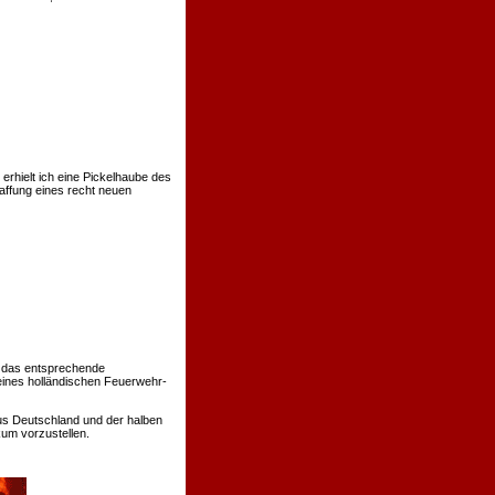
rhielt ich eine Pickelhaube des
affung eines recht neuen
 das entsprechende
eines holländischen Feuerwehr-
us Deutschland und der halben
um vorzustellen.