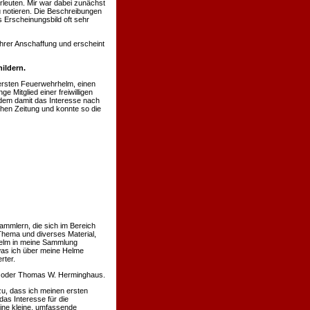
rleuten. Mir war dabei zunächst
u notieren. Die Beschreibungen
 Erscheinungsbild oft sehr
hrer Anschaffung und erscheint
ildern.
ersten Feuerwehrhelm, einen
 Mitglied einer freiwilligen
hdem damit das Interesse nach
chen Zeitung und konnte so die
ammlern, die sich im Bereich
Thema und diverses Material,
 Helm in meine Sammlung
was ich über meine Helme
rter.
nn oder Thomas W. Herminghaus.
u, dass ich meinen ersten
s Interesse für die
eine kleine, umfassende