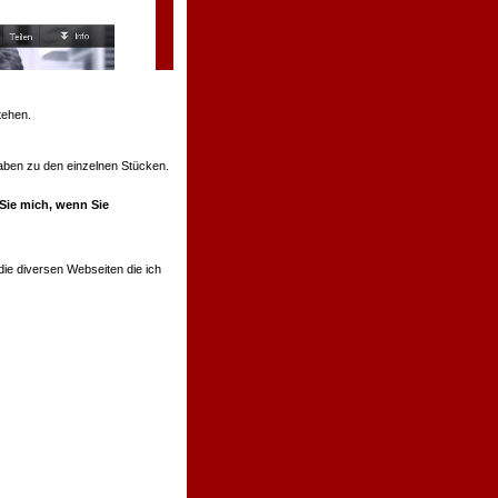
tehen.
ngaben zu den einzelnen Stücken.
 Sie mich, wenn Sie
ie diversen Webseiten die ich