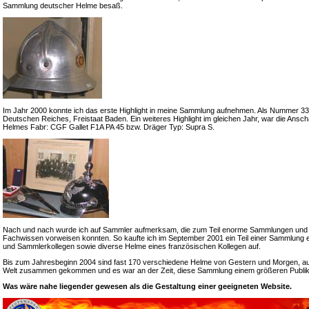
Sammlung deutscher Helme besaß.
Im Jahr 2000 konnte ich das erste Highlight in meine Sammlung aufnehmen. Als Nummer 33 e
Deutschen Reiches, Freistaat Baden. Ein weiteres Highlight im gleichen Jahr, war die Ansch
Helmes Fabr: CGF Gallet F1A PA 45 bzw. Dräger Typ: Supra S.
Nach und nach wurde ich auf Sammler aufmerksam, die zum Teil enorme Sammlungen und
Fachwissen vorweisen konnten. So kaufte ich im September 2001 ein Teil einer Sammlung 
und Sammlerkollegen sowie diverse Helme eines französischen Kollegen auf.
Bis zum Jahresbeginn 2004 sind fast 170 verschiedene Helme von Gestern und Morgen, a
Welt zusammen gekommen und es war an der Zeit, diese Sammlung einem größeren Publik
Was wäre nahe liegender gewesen als die Gestaltung einer geeigneten Website.