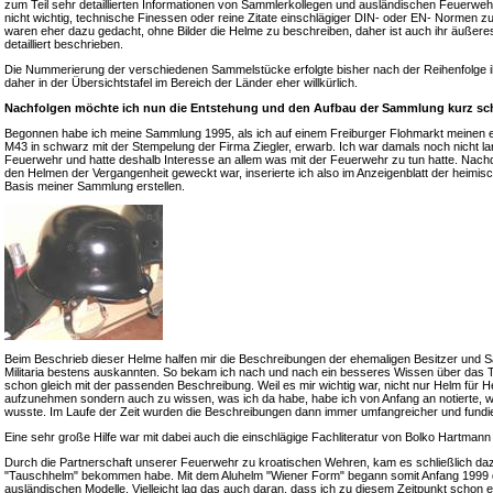
zum Teil sehr detaillierten Informationen von Sammlerkollegen und ausländischen Feuerweh
nicht wichtig, technische Finessen oder reine Zitate einschlägiger DIN- oder EN- Normen z
waren eher dazu gedacht, ohne Bilder die Helme zu beschreiben, daher ist auch ihr äußeres
detailliert beschrieben.
Die Nummerierung der verschiedenen Sammelstücke erfolgte bisher nach der Reihenfolge i
daher in der Übersichtstafel im Bereich der Länder eher willkürlich.
Nachfolgen möchte ich nun die Entstehung und den Aufbau der Sammlung kurz sch
Begonnen habe ich meine Sammlung 1995, als ich auf einem Freiburger Flohmarkt meinen 
M43 in schwarz mit der Stempelung der Firma Ziegler, erwarb. Ich war damals noch nicht lange
Feuerwehr und hatte deshalb Interesse an allem was mit der Feuerwehr zu tun hatte. Nac
den Helmen der Vergangenheit geweckt war, inserierte ich also im Anzeigenblatt der heimis
Basis meiner Sammlung erstellen.
Beim Beschrieb dieser Helme halfen mir die Beschreibungen der ehemaligen Besitzer und S
Militaria bestens auskannten. So bekam ich nach und nach ein besseres Wissen über das 
schon gleich mit der passenden Beschreibung. Weil es mir wichtig war, nicht nur Helm für
aufzunehmen sondern auch zu wissen, was ich da habe, habe ich von Anfang an notierte, 
wusste. Im Laufe der Zeit wurden die Beschreibungen dann immer umfangreicher und fundie
Eine sehr große Hilfe war mit dabei auch die einschlägige Fachliteratur von Bolko Hartma
Durch die Partnerschaft unserer Feuerwehr zu kroatischen Wehren, kam es schließlich daz
"Tauschhelm" bekommen habe. Mit dem Aluhelm "Wiener Form" begann somit Anfang 1999 da
ausländischen Modelle. Vielleicht lag das auch daran, dass ich zu diesem Zeitpunkt schon 