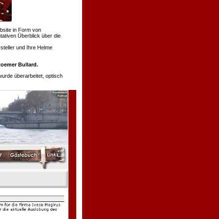
bsite in Form von
tativen Überblick über die
teller und Ihre Helme
oemer Bullard.
de überarbeitet, optisch