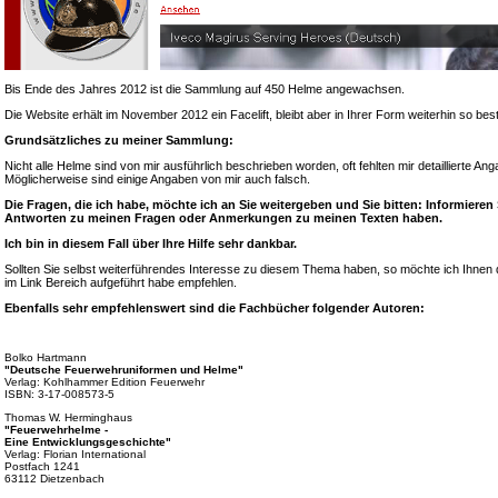
Bis Ende des Jahres 2012 ist die Sammlung auf 450 Helme angewachsen.
Die Website erhält im November 2012 ein Facelift, bleibt aber in Ihrer Form weiterhin so bes
Grundsätzliches zu meiner Sammlung:
Nicht alle Helme sind von mir ausführlich beschrieben worden, oft fehlten mir detaillierte A
Möglicherweise sind einige Angaben von mir auch falsch.
Die Fragen, die ich habe, möchte ich an Sie weitergeben und Sie bitten: Informieren
Antworten zu meinen Fragen oder Anmerkungen zu meinen Texten haben.
Ich bin in diesem Fall über Ihre Hilfe sehr dankbar.
Sollten Sie selbst weiterführendes Interesse zu diesem Thema haben, so möchte ich Ihnen d
im Link Bereich aufgeführt habe empfehlen.
Ebenfalls sehr empfehlenswert sind die Fachbücher folgender Autoren:
Bolko Hartmann
"Deutsche Feuerwehruniformen und Helme"
Verlag: Kohlhammer Edition Feuerwehr
ISBN: 3-17-008573-5
Thomas W. Herminghaus
"Feuerwehrhelme -
Eine Entwicklungsgeschichte"
Verlag: Florian International
Postfach 1241
63112 Dietzenbach