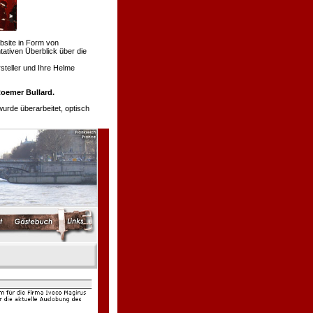
bsite in Form von
tativen Überblick über die
teller und Ihre Helme
oemer Bullard.
de überarbeitet, optisch