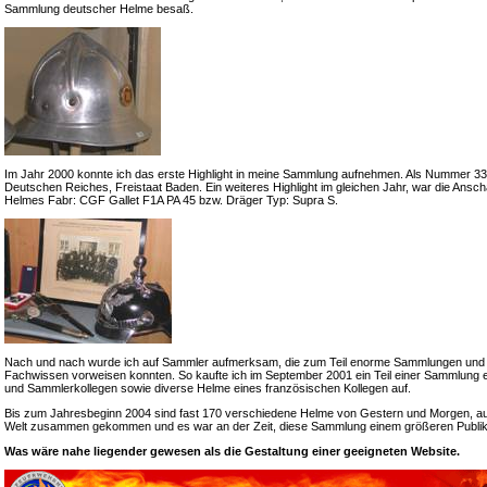
Sammlung deutscher Helme besaß.
Im Jahr 2000 konnte ich das erste Highlight in meine Sammlung aufnehmen. Als Nummer 33 e
Deutschen Reiches, Freistaat Baden. Ein weiteres Highlight im gleichen Jahr, war die Ansch
Helmes Fabr: CGF Gallet F1A PA 45 bzw. Dräger Typ: Supra S.
Nach und nach wurde ich auf Sammler aufmerksam, die zum Teil enorme Sammlungen und
Fachwissen vorweisen konnten. So kaufte ich im September 2001 ein Teil einer Sammlung 
und Sammlerkollegen sowie diverse Helme eines französischen Kollegen auf.
Bis zum Jahresbeginn 2004 sind fast 170 verschiedene Helme von Gestern und Morgen, a
Welt zusammen gekommen und es war an der Zeit, diese Sammlung einem größeren Publik
Was wäre nahe liegender gewesen als die Gestaltung einer geeigneten Website.