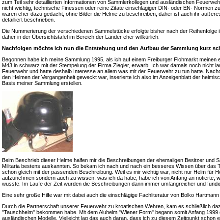
zum Teil sehr detaillierten Informationen von Sammlerkollegen und ausländischen Feuerweh
nicht wichtig, technische Finessen oder reine Zitate einschlägiger DIN- oder EN- Normen z
waren eher dazu gedacht, ohne Bilder die Helme zu beschreiben, daher ist auch ihr äußeres
detailliert beschrieben.
Die Nummerierung der verschiedenen Sammelstücke erfolgte bisher nach der Reihenfolge i
daher in der Übersichtstafel im Bereich der Länder eher willkürlich.
Nachfolgen möchte ich nun die Entstehung und den Aufbau der Sammlung kurz sch
Begonnen habe ich meine Sammlung 1995, als ich auf einem Freiburger Flohmarkt meinen 
M43 in schwarz mit der Stempelung der Firma Ziegler, erwarb. Ich war damals noch nicht lange
Feuerwehr und hatte deshalb Interesse an allem was mit der Feuerwehr zu tun hatte. Nac
den Helmen der Vergangenheit geweckt war, inserierte ich also im Anzeigenblatt der heimis
Basis meiner Sammlung erstellen.
Beim Beschrieb dieser Helme halfen mir die Beschreibungen der ehemaligen Besitzer und S
Militaria bestens auskannten. So bekam ich nach und nach ein besseres Wissen über das 
schon gleich mit der passenden Beschreibung. Weil es mir wichtig war, nicht nur Helm für
aufzunehmen sondern auch zu wissen, was ich da habe, habe ich von Anfang an notierte, 
wusste. Im Laufe der Zeit wurden die Beschreibungen dann immer umfangreicher und fundie
Eine sehr große Hilfe war mit dabei auch die einschlägige Fachliteratur von Bolko Hartma
Durch die Partnerschaft unserer Feuerwehr zu kroatischen Wehren, kam es schließlich daz
"Tauschhelm" bekommen habe. Mit dem Aluhelm "Wiener Form" begann somit Anfang 1999 da
ausländischen Modelle. Vielleicht lag das auch daran, dass ich zu diesem Zeitpunkt schon 