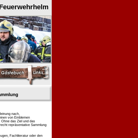
 Feuerwehrhelm
sammlung
Meinung nach,
heinen von Emblemen
. Ohne das Ziel und das
 recht repräsentative Sammlung
gen, Fachliteratur oder den