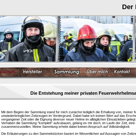
Der
Die Entstehung meiner privaten Feuerwehrhelm
Mit dem Beginn der Sammlung stand für mich zunächst lediglich die Erhaltung von, meiner 
unwiederbringlichen Zeitzeugen im Vordergrund. Dabei habe ich keinen Wert auf das Ersc
vergangener Zeit oder die Eignung diverser neuer Helme im alltäglichen Einsatzleben gelegt
Vorhaben die Sammlung "komplett" aufzubauen, gelang es mir doch, im Laufe der Zeit, eine
zusammenzustellen. Meine Sammlung erhebt dabei keinen Anspruch auf Vollständigkeit.
Die Erläuterungen zu den Sammelstücken basiert im Wesentlichen auf Aussagen von Zeitzeu