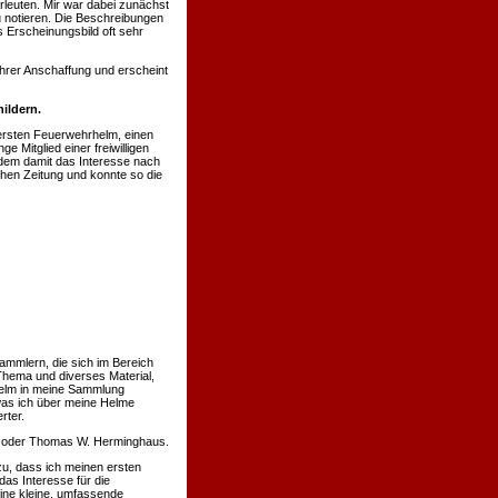
rleuten. Mir war dabei zunächst
u notieren. Die Beschreibungen
 Erscheinungsbild oft sehr
hrer Anschaffung und erscheint
ildern.
ersten Feuerwehrhelm, einen
 Mitglied einer freiwilligen
hdem damit das Interesse nach
chen Zeitung und konnte so die
ammlern, die sich im Bereich
Thema und diverses Material,
 Helm in meine Sammlung
was ich über meine Helme
rter.
nn oder Thomas W. Herminghaus.
u, dass ich meinen ersten
s Interesse für die
eine kleine, umfassende