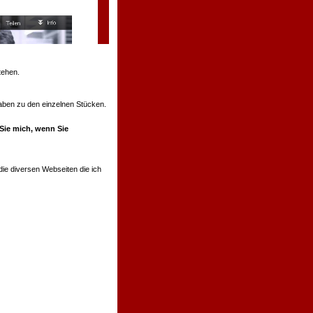
tehen.
ngaben zu den einzelnen Stücken.
 Sie mich, wenn Sie
ie diversen Webseiten die ich