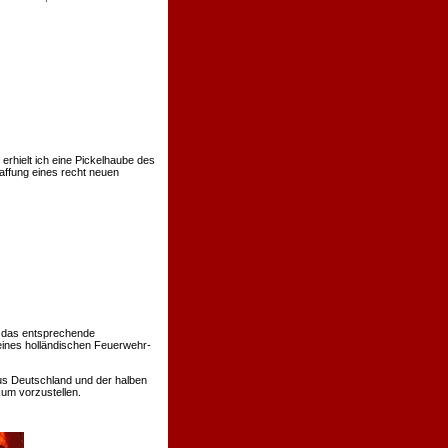
rhielt ich eine Pickelhaube des
affung eines recht neuen
 das entsprechende
eines holländischen Feuerwehr-
us Deutschland und der halben
um vorzustellen.