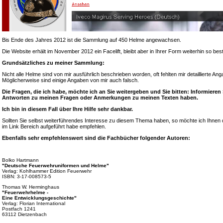
Bis Ende des Jahres 2012 ist die Sammlung auf 450 Helme angewachsen.
Die Website erhält im November 2012 ein Facelift, bleibt aber in Ihrer Form weiterhin so bes
Grundsätzliches zu meiner Sammlung:
Nicht alle Helme sind von mir ausführlich beschrieben worden, oft fehlten mir detaillierte A
Möglicherweise sind einige Angaben von mir auch falsch.
Die Fragen, die ich habe, möchte ich an Sie weitergeben und Sie bitten: Informieren
Antworten zu meinen Fragen oder Anmerkungen zu meinen Texten haben.
Ich bin in diesem Fall über Ihre Hilfe sehr dankbar.
Sollten Sie selbst weiterführendes Interesse zu diesem Thema haben, so möchte ich Ihnen d
im Link Bereich aufgeführt habe empfehlen.
Ebenfalls sehr empfehlenswert sind die Fachbücher folgender Autoren:
Bolko Hartmann
"Deutsche Feuerwehruniformen und Helme"
Verlag: Kohlhammer Edition Feuerwehr
ISBN: 3-17-008573-5
Thomas W. Herminghaus
"Feuerwehrhelme -
Eine Entwicklungsgeschichte"
Verlag: Florian International
Postfach 1241
63112 Dietzenbach