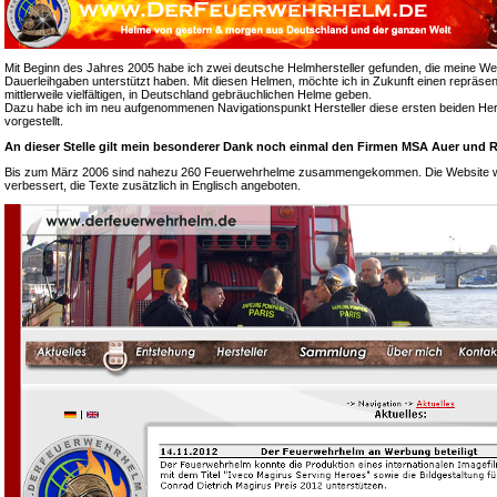
Mit Beginn des Jahres 2005 habe ich zwei deutsche Helmhersteller gefunden, die meine We
Dauerleihgaben unterstützt haben. Mit diesen Helmen, möchte ich in Zukunft einen repräsen
mittlerweile vielfältigen, in Deutschland gebräuchlichen Helme geben.
Dazu habe ich im neu aufgenommenen Navigationspunkt Hersteller diese ersten beiden Hers
vorgestellt.
An dieser Stelle gilt mein besonderer Dank noch einmal den Firmen MSA Auer und R
Bis zum März 2006 sind nahezu 260 Feuerwehrhelme zusammengekommen. Die Website wur
verbessert, die Texte zusätzlich in Englisch angeboten.