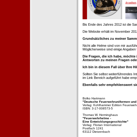
Bis Ende des Jahres 2012 ist die 
Die Website erhält im November 2012 e
Grundsätzliches zu meiner Samm
Nicht alle Helme sind von mir ausführ
Möglicherweise sind einige Angaben 
Die Fragen, die ich habe, möchte 
Antworten zu meinen Fragen ode
Ich bin in diesem Fall über Ihre Hi
Sollten Sie selbst weiterführendes 
im Link Bereich aufgeführt habe emp
Ebenfalls sehr empfehlenswert si
Bolko Hartmann
"Deutsche Feuerwehruniformen und
Verlag: Kohlhammer Edition Feuerweh
ISBN: 3-17-008573-5
Thomas W. Herminghaus
"Feuerwehrhelme -
Eine Entwicklungsgeschichte"
Verlag: Florian International
Postfach 1241
63112 Dietzenbach