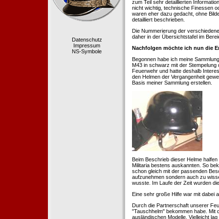
zum Teil sehr detaillierten Informa
nicht wichtig, technische Finessen 
waren eher dazu gedacht, ohne Bilde
detailliert beschrieben.
Die Nummerierung der verschiedenen
daher in der Übersichtstafel im Berei
Datenschutz
Impressum
Nachfolgen möchte ich nun die E
NS-Symbole
Begonnen habe ich meine Sammlung 1
M43 in schwarz mit der Stempelung der
Feuerwehr und hatte deshalb Intere
den Helmen der Vergangenheit geweckt
Basis meiner Sammlung erstellen.
Beim Beschrieb dieser Helme halfen 
Militaria bestens auskannten. So b
schon gleich mit der passenden Besc
aufzunehmen sondern auch zu wissen
wusste. Im Laufe der Zeit wurden di
Eine sehr große Hilfe war mit dabei
Durch die Partnerschaft unserer Feu
"Tauschhelm" bekommen habe. Mit de
ausländischen Modelle. Vielleicht la