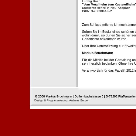
Ludwig Baer
"Vom Metallhelm zum Kuststoffhelm
Druckerei: Henrici in Neu- Anspach
ISBN: 3-9803864-2-2
Zum Schluss möchte ich noch anmerke
Sollten Sie im Besitz eines schönen
wohin damit, so dürfen Sie sicher se
Geschichte bekommen würde.
Über Ihre Unterstützung zur Erweit
Markus Bruchmann
Für die Mithilfe bei der Gestaltung 
sehr herzlich bedanken. Ohne Ihre U
Verantwortlich für das Facelift 2012
Design & Programmierung: Andreas Berger