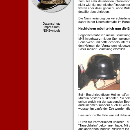
zum Teil sehr detaillierten Informa
nicht wichtig, technische Finessen 
waren eher dazu gedacht, ohne Bilde
detailliert beschrieben.
Die Nummerierung der verschiedenen
daher in der Übersichtstafel im Berei
Datenschutz
Impressum
Nachfolgen möchte ich nun die E
NS-Symbole
Begonnen habe ich meine Sammlung 1
M43 in schwarz mit der Stempelung der
Feuerwehr und hatte deshalb Intere
den Helmen der Vergangenheit geweckt
Basis meiner Sammlung erstellen.
Beim Beschrieb dieser Helme halfen 
Militaria bestens auskannten. So b
schon gleich mit der passenden Besc
aufzunehmen sondern auch zu wissen
wusste. Im Laufe der Zeit wurden di
Eine sehr große Hilfe war mit dabei
Durch die Partnerschaft unserer Feu
"Tauschhelm" bekommen habe. Mit de
ausländischen Modelle. Vielleicht la