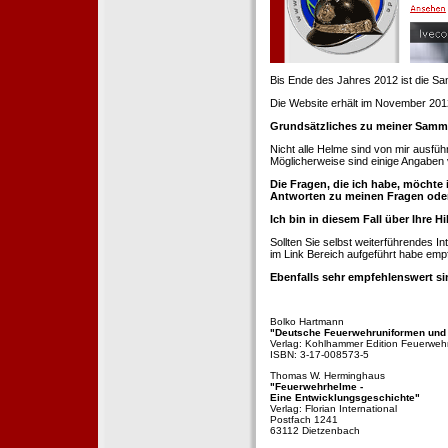
Bis Ende des Jahres 2012 ist die 
Die Website erhält im November 2012 e
Grundsätzliches zu meiner Samm
Nicht alle Helme sind von mir ausführ
Möglicherweise sind einige Angaben 
Die Fragen, die ich habe, möchte 
Antworten zu meinen Fragen ode
Ich bin in diesem Fall über Ihre Hi
Sollten Sie selbst weiterführendes 
im Link Bereich aufgeführt habe emp
Ebenfalls sehr empfehlenswert si
Bolko Hartmann
"Deutsche Feuerwehruniformen und
Verlag: Kohlhammer Edition Feuerweh
ISBN: 3-17-008573-5
Thomas W. Herminghaus
"Feuerwehrhelme -
Eine Entwicklungsgeschichte"
Verlag: Florian International
Postfach 1241
63112 Dietzenbach