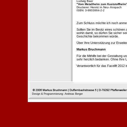
Ludwig Baer
"Vom Metallhelm zum Kuststoffhelm
Druckerei: Henrici in Neu- Anspach
ISBN: 3-9803864-2-2
Zum Schluss möchte ich noch anmerke
Sollten Sie im Besitz eines schönen
wohin damit, so dürfen Sie sicher se
Geschichte bekommen würde.
Über Ihre Unterstützung zur Erweit
Markus Bruchmann
Für die Mithilfe bei der Gestaltung 
sehr herzlich bedanken. Ohne Ihre U
Verantwortlich für das Facelift 2012
Design & Programmierung: Andreas Berger