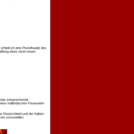
rhielt ich eine Pickelhaube des
affung eines recht neuen
 das entsprechende
eines holländischen Feuerwehr-
us Deutschland und der halben
um vorzustellen.