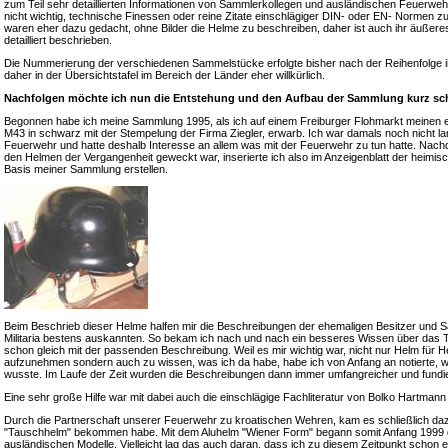
zum Teil sehr detaillierten Informationen von Sammlerkollegen und ausländischen Feuerweh
nicht wichtig, technische Finessen oder reine Zitate einschlägiger DIN- oder EN- Normen z
waren eher dazu gedacht, ohne Bilder die Helme zu beschreiben, daher ist auch ihr äußeres
detailliert beschrieben.
Die Nummerierung der verschiedenen Sammelstücke erfolgte bisher nach der Reihenfolge i
daher in der Übersichtstafel im Bereich der Länder eher willkürlich.
Nachfolgen möchte ich nun die Entstehung und den Aufbau der Sammlung kurz sch
Begonnen habe ich meine Sammlung 1995, als ich auf einem Freiburger Flohmarkt meinen 
M43 in schwarz mit der Stempelung der Firma Ziegler, erwarb. Ich war damals noch nicht lange
Feuerwehr und hatte deshalb Interesse an allem was mit der Feuerwehr zu tun hatte. Nac
den Helmen der Vergangenheit geweckt war, inserierte ich also im Anzeigenblatt der heimis
Basis meiner Sammlung erstellen.
Beim Beschrieb dieser Helme halfen mir die Beschreibungen der ehemaligen Besitzer und S
Militaria bestens auskannten. So bekam ich nach und nach ein besseres Wissen über das 
schon gleich mit der passenden Beschreibung. Weil es mir wichtig war, nicht nur Helm für
aufzunehmen sondern auch zu wissen, was ich da habe, habe ich von Anfang an notierte, 
wusste. Im Laufe der Zeit wurden die Beschreibungen dann immer umfangreicher und fundie
Eine sehr große Hilfe war mit dabei auch die einschlägige Fachliteratur von Bolko Hartma
Durch die Partnerschaft unserer Feuerwehr zu kroatischen Wehren, kam es schließlich daz
"Tauschhelm" bekommen habe. Mit dem Aluhelm "Wiener Form" begann somit Anfang 1999 da
ausländischen Modelle. Vielleicht lag das auch daran, dass ich zu diesem Zeitpunkt schon 