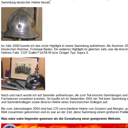
Sammlung deutscher Helme besaß.
Im Jahr 2000 konnte ich das erste Highlight in meine Sammlung aufnehmen. Als Nummer 33 e
Deutschen Reiches, Freistaat Baden. Ein weiteres Highlight im gleichen Jahr, war die Ansch
Helmes Fabr: CGF Gallet F1A PA 45 bzw. Dräger Typ: Supra S.
Nach und nach wurde ich auf Sammler aufmerksam, die zum Teil enorme Sammlungen und
Fachwissen vorweisen konnten. So kaufte ich im September 2001 ein Teil einer Sammlung 
und Sammlerkollegen sowie diverse Helme eines französischen Kollegen auf.
Bis zum Jahresbeginn 2004 sind fast 170 verschiedene Helme von Gestern und Morgen, a
Welt zusammen gekommen und es war an der Zeit, diese Sammlung einem größeren Publik
Was wäre nahe liegender gewesen als die Gestaltung einer geeigneten Website.