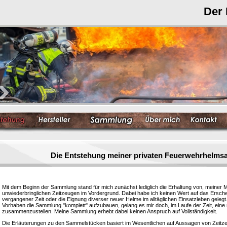
Der
Die Entstehung meiner privaten Feuerwehrhelm
Mit dem Beginn der Sammlung stand für mich zunächst lediglich die Erhaltung von, meiner 
unwiederbringlichen Zeitzeugen im Vordergrund. Dabei habe ich keinen Wert auf das Ersc
vergangener Zeit oder die Eignung diverser neuer Helme im alltäglichen Einsatzleben gelegt
Vorhaben die Sammlung "komplett" aufzubauen, gelang es mir doch, im Laufe der Zeit, eine
zusammenzustellen. Meine Sammlung erhebt dabei keinen Anspruch auf Vollständigkeit.
Die Erläuterungen zu den Sammelstücken basiert im Wesentlichen auf Aussagen von Zeitzeu