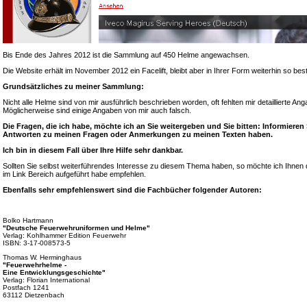
Bis Ende des Jahres 2012 ist die Sammlung auf 450 Helme angewachsen.
Die Website erhält im November 2012 ein Facelift, bleibt aber in Ihrer Form weiterhin so bes
Grundsätzliches zu meiner Sammlung:
Nicht alle Helme sind von mir ausführlich beschrieben worden, oft fehlten mir detaillierte A
Möglicherweise sind einige Angaben von mir auch falsch.
Die Fragen, die ich habe, möchte ich an Sie weitergeben und Sie bitten: Informieren
Antworten zu meinen Fragen oder Anmerkungen zu meinen Texten haben.
Ich bin in diesem Fall über Ihre Hilfe sehr dankbar.
Sollten Sie selbst weiterführendes Interesse zu diesem Thema haben, so möchte ich Ihnen d
im Link Bereich aufgeführt habe empfehlen.
Ebenfalls sehr empfehlenswert sind die Fachbücher folgender Autoren:
Bolko Hartmann
"Deutsche Feuerwehruniformen und Helme"
Verlag: Kohlhammer Edition Feuerwehr
ISBN: 3-17-008573-5
Thomas W. Herminghaus
"Feuerwehrhelme -
Eine Entwicklungsgeschichte"
Verlag: Florian International
Postfach 1241
63112 Dietzenbach