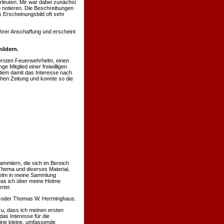
rleuten. Mir war dabei zunächst
u notieren. Die Beschreibungen
 Erscheinungsbild oft sehr
hrer Anschaffung und erscheint
ildern.
ersten Feuerwehrhelm, einen
 Mitglied einer freiwilligen
hdem damit das Interesse nach
chen Zeitung und konnte so die
ammlern, die sich im Bereich
Thema und diverses Material,
 Helm in meine Sammlung
was ich über meine Helme
rter.
nn oder Thomas W. Herminghaus.
u, dass ich meinen ersten
s Interesse für die
eine kleine, umfassende