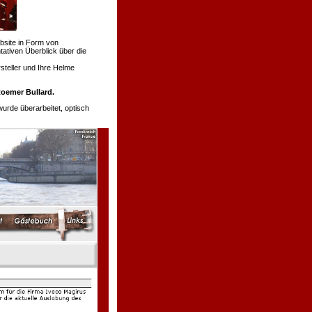
bsite in Form von
tativen Überblick über die
teller und Ihre Helme
oemer Bullard.
de überarbeitet, optisch