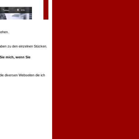
tehen.
ngaben zu den einzelnen Stücken.
 Sie mich, wenn Sie
ie diversen Webseiten die ich