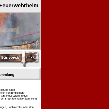
 Feuerwehrhelm
sammlung
Meinung nach,
heinen von Emblemen
. Ohne das Ziel und das
 recht repräsentative Sammlung
gen, Fachliteratur oder den