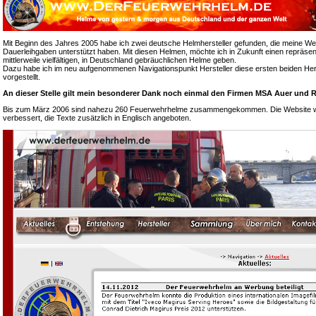
Mit Beginn des Jahres 2005 habe ich zwei deutsche Helmhersteller gefunden, die meine We
Dauerleihgaben unterstützt haben. Mit diesen Helmen, möchte ich in Zukunft einen repräsen
mittlerweile vielfältigen, in Deutschland gebräuchlichen Helme geben.
Dazu habe ich im neu aufgenommenen Navigationspunkt Hersteller diese ersten beiden Hers
vorgestellt.
An dieser Stelle gilt mein besonderer Dank noch einmal den Firmen MSA Auer und R
Bis zum März 2006 sind nahezu 260 Feuerwehrhelme zusammengekommen. Die Website wur
verbessert, die Texte zusätzlich in Englisch angeboten.