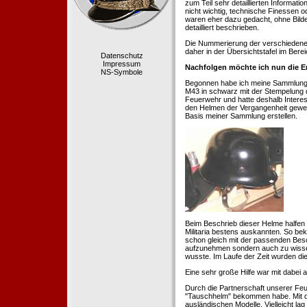
zum Teil sehr detaillierten Informa
nicht wichtig, technische Finessen 
waren eher dazu gedacht, ohne Bilde
detailliert beschrieben.
Die Nummerierung der verschiedenen
daher in der Übersichtstafel im Berei
Datenschutz
Impressum
Nachfolgen möchte ich nun die E
NS-Symbole
Begonnen habe ich meine Sammlung 1
M43 in schwarz mit der Stempelung der
Feuerwehr und hatte deshalb Intere
den Helmen der Vergangenheit geweckt
Basis meiner Sammlung erstellen.
Beim Beschrieb dieser Helme halfen 
Militaria bestens auskannten. So b
schon gleich mit der passenden Besc
aufzunehmen sondern auch zu wissen
wusste. Im Laufe der Zeit wurden di
Eine sehr große Hilfe war mit dabei
Durch die Partnerschaft unserer Feu
"Tauschhelm" bekommen habe. Mit de
ausländischen Modelle. Vielleicht la