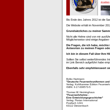
Bis Ende des Jahres 2012 ist die 
Die Website erhält im November 2012 e
Grundsätzliches zu meiner Samm
Nicht alle Helme sind von mir ausführ
Möglicherweise sind einige Angaben 
Die Fragen, die ich habe, möchte 
Antworten zu meinen Fragen ode
Ich bin in diesem Fall über Ihre Hi
Sollten Sie selbst weiterführendes 
im Link Bereich aufgeführt habe emp
Ebenfalls sehr empfehlenswert si
Bolko Hartmann
"Deutsche Feuerwehruniformen und
Verlag: Kohlhammer Edition Feuerweh
ISBN: 3-17-008573-5
Thomas W. Herminghaus
"Feuerwehrhelme -
Eine Entwicklungsgeschichte"
Verlag: Florian International
Postfach 1241
63112 Dietzenbach