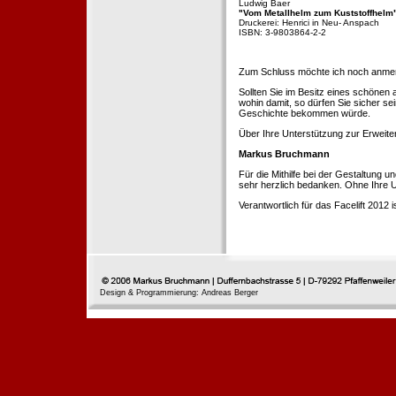
Ludwig Baer
"Vom Metallhelm zum Kuststoffhelm
Druckerei: Henrici in Neu- Anspach
ISBN: 3-9803864-2-2
Zum Schluss möchte ich noch anmerke
Sollten Sie im Besitz eines schönen
wohin damit, so dürfen Sie sicher se
Geschichte bekommen würde.
Über Ihre Unterstützung zur Erweit
Markus Bruchmann
Für die Mithilfe bei der Gestaltung 
sehr herzlich bedanken. Ohne Ihre U
Verantwortlich für das Facelift 2012
Design & Programmierung: Andreas Berger