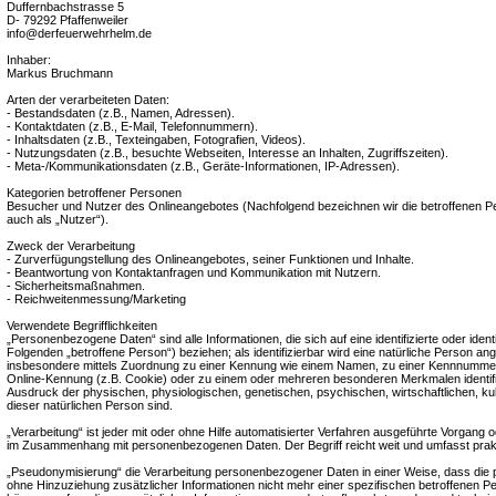
Duffernbachstrasse 5
D- 79292 Pfaffenweiler
info@derfeuerwehrhelm.de
Inhaber:
Markus Bruchmann
Arten der verarbeiteten Daten:
- Bestandsdaten (z.B., Namen, Adressen).
- Kontaktdaten (z.B., E-Mail, Telefonnummern).
- Inhaltsdaten (z.B., Texteingaben, Fotografien, Videos).
- Nutzungsdaten (z.B., besuchte Webseiten, Interesse an Inhalten, Zugriffszeiten).
- Meta-/Kommunikationsdaten (z.B., Geräte-Informationen, IP-Adressen).
Kategorien betroffener Personen
Besucher und Nutzer des Onlineangebotes (Nachfolgend bezeichnen wir die betroffenen
auch als „Nutzer“).
Zweck der Verarbeitung
- Zurverfügungstellung des Onlineangebotes, seiner Funktionen und Inhalte.
- Beantwortung von Kontaktanfragen und Kommunikation mit Nutzern.
- Sicherheitsmaßnahmen.
- Reichweitenmessung/Marketing
Verwendete Begrifflichkeiten
„Personenbezogene Daten“ sind alle Informationen, die sich auf eine identifizierte oder ident
Folgenden „betroffene Person“) beziehen; als identifizierbar wird eine natürliche Person ange
insbesondere mittels Zuordnung zu einer Kennung wie einem Namen, zu einer Kennnummer,
Online-Kennung (z.B. Cookie) oder zu einem oder mehreren besonderen Merkmalen identifi
Ausdruck der physischen, physiologischen, genetischen, psychischen, wirtschaftlichen, kultu
dieser natürlichen Person sind.
„Verarbeitung“ ist jeder mit oder ohne Hilfe automatisierter Verfahren ausgeführte Vorgang 
im Zusammenhang mit personenbezogenen Daten. Der Begriff reicht weit und umfasst prak
„Pseudonymisierung“ die Verarbeitung personenbezogener Daten in einer Weise, dass di
ohne Hinzuziehung zusätzlicher Informationen nicht mehr einer spezifischen betroffenen 