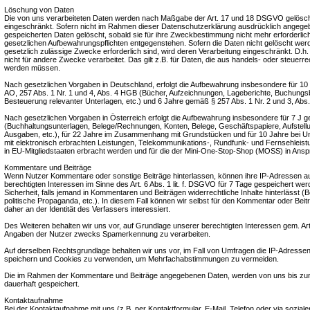
Löschung von Daten
Die von uns verarbeiteten Daten werden nach Maßgabe der Art. 17 und 18 DSGVO gelöscht 
eingeschränkt. Sofern nicht im Rahmen dieser Datenschutzerklärung ausdrücklich angegeb
gespeicherten Daten gelöscht, sobald sie für ihre Zweckbestimmung nicht mehr erforderlic
gesetzlichen Aufbewahrungspflichten entgegenstehen. Sofern die Daten nicht gelöscht werde
gesetzlich zulässige Zwecke erforderlich sind, wird deren Verarbeitung eingeschränkt. D.h
nicht für andere Zwecke verarbeitet. Das gilt z.B. für Daten, die aus handels- oder steuer
werden müssen.
Nach gesetzlichen Vorgaben in Deutschland, erfolgt die Aufbewahrung insbesondere für 1
AO, 257 Abs. 1 Nr. 1 und 4, Abs. 4 HGB (Bücher, Aufzeichnungen, Lageberichte, Buchungs
Besteuerung relevanter Unterlagen, etc.) und 6 Jahre gemäß § 257 Abs. 1 Nr. 2 und 3, Abs
Nach gesetzlichen Vorgaben in Österreich erfolgt die Aufbewahrung insbesondere für 7 J
(Buchhaltungsunterlagen, Belege/Rechnungen, Konten, Belege, Geschäftspapiere, Aufstel
Ausgaben, etc.), für 22 Jahre im Zusammenhang mit Grundstücken und für 10 Jahre bei
mit elektronisch erbrachten Leistungen, Telekommunikations-, Rundfunk- und Fernsehleist
in EU-Mitgliedstaaten erbracht werden und für die der Mini-One-Stop-Shop (MOSS) in An
Kommentare und Beiträge
Wenn Nutzer Kommentare oder sonstige Beiträge hinterlassen, können ihre IP-Adressen a
berechtigten Interessen im Sinne des Art. 6 Abs. 1 lit. f. DSGVO für 7 Tage gespeichert wer
Sicherheit, falls jemand in Kommentaren und Beiträgen widerrechtliche Inhalte hinterlässt (
politische Propaganda, etc.). In diesem Fall können wir selbst für den Kommentar oder Beit
daher an der Identität des Verfassers interessiert.
Des Weiteren behalten wir uns vor, auf Grundlage unserer berechtigten Interessen gem. Art. 
Angaben der Nutzer zwecks Spamerkennung zu verarbeiten.
Auf derselben Rechtsgrundlage behalten wir uns vor, im Fall von Umfragen die IP-Adressen
speichern und Cookies zu verwenden, um Mehrfachabstimmungen zu vermeiden.
Die im Rahmen der Kommentare und Beiträge angegebenen Daten, werden von uns bis zu
dauerhaft gespeichert.
Kontaktaufnahme
Bei der Kontaktaufnahme mit uns (z.B. per Kontaktformular, E-Mail, Telefon oder via sozia