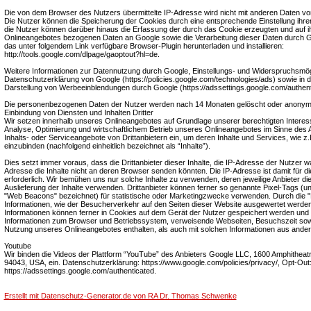
Die von dem Browser des Nutzers übermittelte IP-Adresse wird nicht mit anderen Daten 
Die Nutzer können die Speicherung der Cookies durch eine entsprechende Einstellung ihre
die Nutzer können darüber hinaus die Erfassung der durch das Cookie erzeugten und auf 
Onlineangebotes bezogenen Daten an Google sowie die Verarbeitung dieser Daten durch G
das unter folgendem Link verfügbare Browser-Plugin herunterladen und installieren:
http://tools.google.com/dlpage/gaoptout?hl=de.
Weitere Informationen zur Datennutzung durch Google, Einstellungs- und Widerspruchsmögli
Datenschutzerklärung von Google (https://policies.google.com/technologies/ads) sowie in de
Darstellung von Werbeeinblendungen durch Google (https://adssettings.google.com/authent
Die personenbezogenen Daten der Nutzer werden nach 14 Monaten gelöscht oder anonymi
Einbindung von Diensten und Inhalten Dritter
Wir setzen innerhalb unseres Onlineangebotes auf Grundlage unserer berechtigten Interess
Analyse, Optimierung und wirtschaftlichem Betrieb unseres Onlineangebotes im Sinne des Ar
Inhalts- oder Serviceangebote von Drittanbietern ein, um deren Inhalte und Services, wie z.
einzubinden (nachfolgend einheitlich bezeichnet als “Inhalte”).
Dies setzt immer voraus, dass die Drittanbieter dieser Inhalte, die IP-Adresse der Nutzer 
Adresse die Inhalte nicht an deren Browser senden könnten. Die IP-Adresse ist damit für die
erforderlich. Wir bemühen uns nur solche Inhalte zu verwenden, deren jeweilige Anbieter die
Auslieferung der Inhalte verwenden. Drittanbieter können ferner so genannte Pixel-Tags (un
"Web Beacons" bezeichnet) für statistische oder Marketingzwecke verwenden. Durch die "
Informationen, wie der Besucherverkehr auf den Seiten dieser Website ausgewertet werd
Informationen können ferner in Cookies auf dem Gerät der Nutzer gespeichert werden und
Informationen zum Browser und Betriebssystem, verweisende Webseiten, Besuchszeit sow
Nutzung unseres Onlineangebotes enthalten, als auch mit solchen Informationen aus ande
Youtube
Wir binden die Videos der Plattform “YouTube” des Anbieters Google LLC, 1600 Amphitheat
94043, USA, ein. Datenschutzerklärung: https://www.google.com/policies/privacy/, Opt-Out
https://adssettings.google.com/authenticated.
Erstellt mit Datenschutz-Generator.de von RA Dr. Thomas Schwenke