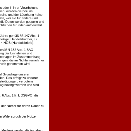
oder in ihrer Verarbeitung
en, werden die bei uns
h sind und der Löschung keine
n, weil sie für andere und
. die Daten werden gesperrt und
rechtlichen Gründen aufbewahrt
0 Jahre gemäß §§ 147 Abs. 1
belege, Handelsbücher, für
. 4 HGB (Handelsbriefe).
 gemäß § 132 Abs. 1 BAO
lung der Einnahmen und
 Unterlagen im Zusammenhang
ungen, die an Nichtunternehmer
spruch genommen wird.
uf Grundlage unserer
den. Das erfolgt zu unserer
Beleidigungen, verbotene
rag belangt werden und sind
6 Abs. 1 lit. f. DSGVO, die
 der Nutzer für deren Dauer zu
m Widerspruch der Nutzer
ler Medien) werden die Angaben