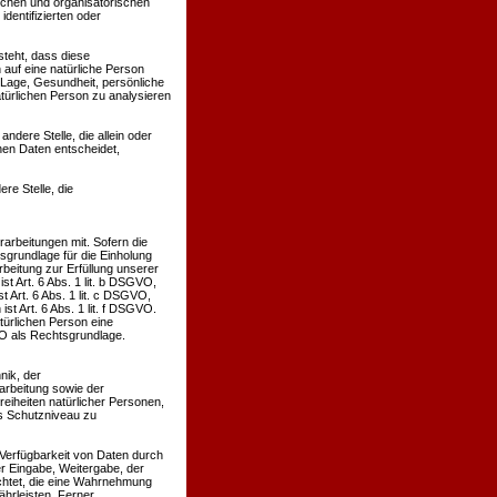
schen und organisatorischen
dentifizierten oder
steht, dass diese
auf eine natürliche Person
 Lage, Gesundheit, persönliche
atürlichen Person zu analysieren
andere Stelle, die allein oder
en Daten entscheidet,
re Stelle, die
rbeitungen mit. Sofern die
sgrundlage für die Einholung
arbeitung zur Erfüllung unserer
 Art. 6 Abs. 1 lit. b DSGVO,
t Art. 6 Abs. 1 lit. c DSGVO,
t Art. 6 Abs. 1 lit. f DSGVO.
türlichen Person eine
VO als Rechtsgrundlage.
nik, der
rbeitung sowie der
reiheiten natürlicher Personen,
s Schutzniveau zu
 Verfügbarkeit von Daten durch
er Eingabe, Weitergabe, der
ichtet, die eine Wahrnehmung
hrleisten. Ferner