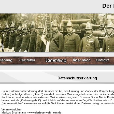
Der
Datenschutzerklärung
Diese Datenschutzerklärung klärt Sie über die Art, den Umfang und Zweck der Verarbeit
Daten (nachfolgend kurz „Daten“) innerhalb unseres Onlineangebotes und der mit ihm ver
Funktionen und Inhalte sowie externen Onlinepräsenzen, wie z.B. unser Social Media Profi
bezeichnet als „Onlineangebot“). Im Hinblick auf die verwendeten Begrifflichkeiten, wie z.B.
„Verantwortlicher“ verweisen wir auf die Definitionen im Art. 4 der Datenschutzgrundvero
Verantwortlicher:
Markus Bruchmann - www.derfeuerwehrhelm.de