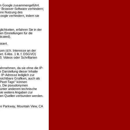
von Google zusammengeführt.
r Browser-Software verhindern;
ihre Nutzung des
oogle verhindern, indem sie
chkeiten, erfahren Sie in der
n Einstellungen für die
icated).
siert.
en (d.h. Interesse an der
t. 6 Abs. 1 lit. f. DSGVO)
B. Videos oder Schriftarten
wahrnehmen, da sie ohne die IP-
 Darstellung dieser Inhalte
 IP-Adresse lediglich zur
sichtbare Grafiken, auch als
Pixel-Tags" können
en. Die pseudonymen
 unter anderem technische
ie weitere Angaben zur
ren Quellen verbunden werden.
re Parkway, Mountain View, CA
: