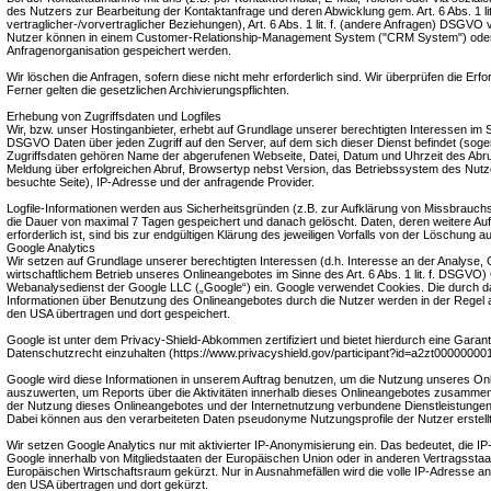
des Nutzers zur Bearbeitung der Kontaktanfrage und deren Abwicklung gem. Art. 6 Abs. 1 li
vertraglicher-/vorvertraglicher Beziehungen), Art. 6 Abs. 1 lit. f. (andere Anfragen) DSGVO 
Nutzer können in einem Customer-Relationship-Management System ("CRM System") oder
Anfragenorganisation gespeichert werden.
Wir löschen die Anfragen, sofern diese nicht mehr erforderlich sind. Wir überprüfen die Erfor
Ferner gelten die gesetzlichen Archivierungspflichten.
Erhebung von Zugriffsdaten und Logfiles
Wir, bzw. unser Hostinganbieter, erhebt auf Grundlage unserer berechtigten Interessen im Sinn
DSGVO Daten über jeden Zugriff auf den Server, auf dem sich dieser Dienst befindet (soge
Zugriffsdaten gehören Name der abgerufenen Webseite, Datei, Datum und Uhrzeit des Abr
Meldung über erfolgreichen Abruf, Browsertyp nebst Version, das Betriebssystem des Nutz
besuchte Seite), IP-Adresse und der anfragende Provider.
Logfile-Informationen werden aus Sicherheitsgründen (z.B. zur Aufklärung von Missbrauch
die Dauer von maximal 7 Tagen gespeichert und danach gelöscht. Daten, deren weitere 
erforderlich ist, sind bis zur endgültigen Klärung des jeweiligen Vorfalls von der Löschun
Google Analytics
Wir setzen auf Grundlage unserer berechtigten Interessen (d.h. Interesse an der Analyse,
wirtschaftlichem Betrieb unseres Onlineangebotes im Sinne des Art. 6 Abs. 1 lit. f. DSGVO) 
Webanalysedienst der Google LLC („Google“) ein. Google verwendet Cookies. Die durch d
Informationen über Benutzung des Onlineangebotes durch die Nutzer werden in der Regel 
den USA übertragen und dort gespeichert.
Google ist unter dem Privacy-Shield-Abkommen zertifiziert und bietet hierdurch eine Garan
Datenschutzrecht einzuhalten (https://www.privacyshield.gov/participant?id=a2zt00000000
Google wird diese Informationen in unserem Auftrag benutzen, um die Nutzung unseres On
auszuwerten, um Reports über die Aktivitäten innerhalb dieses Onlineangebotes zusammenz
der Nutzung dieses Onlineangebotes und der Internetnutzung verbundene Dienstleistungen
Dabei können aus den verarbeiteten Daten pseudonyme Nutzungsprofile der Nutzer erstell
Wir setzen Google Analytics nur mit aktivierter IP-Anonymisierung ein. Das bedeutet, die I
Google innerhalb von Mitgliedstaaten der Europäischen Union oder in anderen Vertragss
Europäischen Wirtschaftsraum gekürzt. Nur in Ausnahmefällen wird die volle IP-Adresse an
den USA übertragen und dort gekürzt.