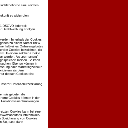
sichtsbehörde einzureichen.
Zukunft zu widerrufen
 21 DSGVO jederzeit
r Direktwerbung erfolgen.
werden. Innerhalb der Cookies
ngaben zu einem Nutzer (bzw.
nerhalb eines Onlineangebotes
werden Cookies bezeichnet, die
eßt. In einem solchen Cookie
ert werden. Als „permanent“
gespeichert bleiben. So kann
ufsuchen. Ebenso können in
nmessung oder Marketingzwecke
Anbietern als dem
 nur dessen Cookies sind
unserer Datenschutzerklärung
en sie gebeten die
cherte Cookies können in den
u Funktionseinschränkungen
etzten Cookies kann bei einer
://www.aboutads.info/choices/
ie Speicherung von Cookies
en Sie, dass dann