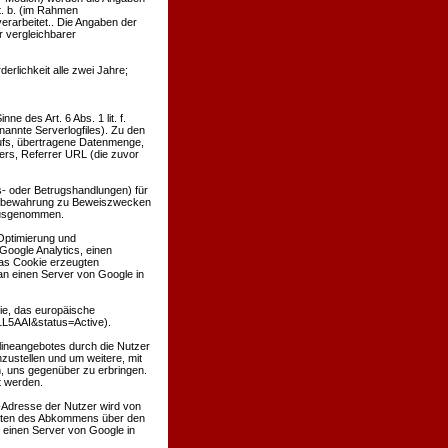
t. b. (im Rahmen
verarbeitet.. Die Angaben der
 vergleichbarer
derlichkeit alle zwei Jahre;
e des Art. 6 Abs. 1 lit. f.
nannte Serverlogfiles). Zu den
ufs, übertragene Datenmenge,
ers, Referrer URL (die zuvor
s- oder Betrugshandlungen) für
Aufbewahrung zu Beweiszwecken
g ausgenommen.
 Optimierung und
Google Analytics, einen
as Cookie erzeugten
an einen Server von Google in
tie, das europäische
1L5AAI&status=Active).
lineangebotes durch die Nutzer
ustellen und um weitere, mit
, uns gegenüber zu erbringen.
t werden.
P-Adresse der Nutzer wird von
taaten des Abkommens über den
 einen Server von Google in