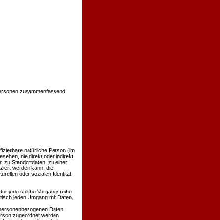
 Personen zusammenfassend
ifizierbare natürliche Person (im
sehen, die direkt oder indirekt,
 zu Standortdaten, zu einer
ziert werden kann, die
rellen oder sozialen Identität
oder jede solche Vorgangsreihe
tisch jeden Umgang mit Daten.
e personenbezogenen Daten
Person zugeordnet werden