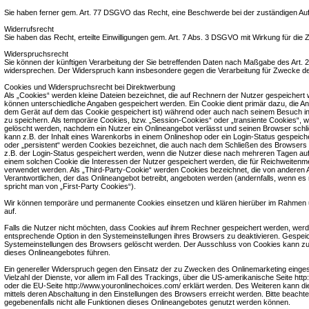
Sie haben ferner gem. Art. 77 DSGVO das Recht, eine Beschwerde bei der zuständigen Auf
Widerrufsrecht
Sie haben das Recht, erteilte Einwilligungen gem. Art. 7 Abs. 3 DSGVO mit Wirkung für die 
Widerspruchsrecht
Sie können der künftigen Verarbeitung der Sie betreffenden Daten nach Maßgabe des Art.
widersprechen. Der Widerspruch kann insbesondere gegen die Verarbeitung für Zwecke de
Cookies und Widerspruchsrecht bei Direktwerbung
Als „Cookies“ werden kleine Dateien bezeichnet, die auf Rechnern der Nutzer gespeichert 
können unterschiedliche Angaben gespeichert werden. Ein Cookie dient primär dazu, die A
dem Gerät auf dem das Cookie gespeichert ist) während oder auch nach seinem Besuch in
zu speichern. Als temporäre Cookies, bzw. „Session-Cookies“ oder „transiente Cookies“, 
gelöscht werden, nachdem ein Nutzer ein Onlineangebot verlässt und seinen Browser schli
kann z.B. der Inhalt eines Warenkorbs in einem Onlineshop oder ein Login-Status gespeich
oder „persistent“ werden Cookies bezeichnet, die auch nach dem Schließen des Browsers 
z.B. der Login-Status gespeichert werden, wenn die Nutzer diese nach mehreren Tagen a
einem solchen Cookie die Interessen der Nutzer gespeichert werden, die für Reichweite
verwendet werden. Als „Third-Party-Cookie“ werden Cookies bezeichnet, die von anderen 
Verantwortlichen, der das Onlineangebot betreibt, angeboten werden (andernfalls, wenn es
spricht man von „First-Party Cookies“).
Wir können temporäre und permanente Cookies einsetzen und klären hierüber im Rahmen 
auf.
Falls die Nutzer nicht möchten, dass Cookies auf ihrem Rechner gespeichert werden, werd
entsprechende Option in den Systemeinstellungen ihres Browsers zu deaktivieren. Gespei
Systemeinstellungen des Browsers gelöscht werden. Der Ausschluss von Cookies kann z
dieses Onlineangebotes führen.
Ein genereller Widerspruch gegen den Einsatz der zu Zwecken des Onlinemarketing einges
Vielzahl der Dienste, vor allem im Fall des Trackings, über die US-amerikanische Seite http
oder die EU-Seite http://www.youronlinechoices.com/ erklärt werden. Des Weiteren kann d
mittels deren Abschaltung in den Einstellungen des Browsers erreicht werden. Bitte beacht
gegebenenfalls nicht alle Funktionen dieses Onlineangebotes genutzt werden können.