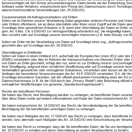
berücksichtigen wir den Schutz personenbezogener Daten bereits bei der Entwicklung, bz
Software sowie Verfahren, entsprechend dem Prinzip des Datenschutzes durch Technikges
datenschutzfreundliche Voreinstellungen (Art. 25 DSGVO).
Zusammenarbeit mit Auftragsverarbeitern und Dritten
Sofern wir im Rahmen unserer Verarbeitung Daten gegenüber anderen Personen und Unter
oder Dritten) offenbaren, sie an diese übermitteln oder ihnen sonst Zugriff auf die Daten gew
Grundlage einer gesetzlichen Erlaubnis (z.B. wenn eine Übermittlung der Daten an Dritte, wi
gem. Art. 6 Abs. 1 lit. b DSGVO zur Vertragserfüllung erforderlich ist), Sie eingewilligt haben,
dies vorsieht oder auf Grundlage unserer berechtigten Interessen (z.B. beim Einsatz von B
Sofern wir Dritte mit der Verarbeitung von Daten auf Grundlage eines sog. „Auftragsverarb
geschieht dies auf Grundlage des Art. 28 DSGVO.
Übermittlungen in Drittländer
Sofern wir Daten in einem Drittland (d.h. außerhalb der Europäischen Union (EU) oder de
(EWR)) verarbeiten oder dies im Rahmen der Inanspruchnahme von Diensten Dritter oder O
von Daten an Dritte geschieht, erfolgt dies nur, wenn es zur Erfüllung unserer (vor)vertragl
Ihrer Einwilligung, aufgrund einer rechtlichen Verpflichtung oder auf Grundlage unserer ber
Vorbehaltlich gesetzlicher oder vertraglicher Erlaubnisse, verarbeiten oder lassen wir die Da
Vorliegen der besonderen Voraussetzungen der Art. 44 ff. DSGVO verarbeiten. D.h. die Verar
Grundlage besonderer Garantien, wie der offiziell anerkannten Feststellung eines der EU 
Datenschutzniveaus (z.B. für die USA durch das „Privacy Shield“) oder Beachtung offiziell 
vertraglicher Verpflichtungen (so genannte „Standardvertragsklauseln“).
Rechte der betroffenen Personen
Sie haben das Recht, eine Bestätigung darüber zu verlangen, ob betreffende Daten verarbe
über diese Daten sowie auf weitere Informationen und Kopie der Daten entsprechend Art.
Sie haben entsprechend. Art. 16 DSGVO das Recht, die Vervollständigung der Sie betreffe
Berichtigung der Sie betreffenden unrichtigen Daten zu verlangen.
Sie haben nach Maßgabe des Art. 17 DSGVO das Recht zu verlangen, dass betreffende Da
werden, bzw. alternativ nach Maßgabe des Art. 18 DSGVO eine Einschränkung der Verarbe
Sie haben das Recht zu verlangen, dass die Sie betreffenden Daten, die Sie uns bereitges
Art. 20 DSGVO zu erhalten und deren Übermittlung an andere Verantwortliche zu fordern.