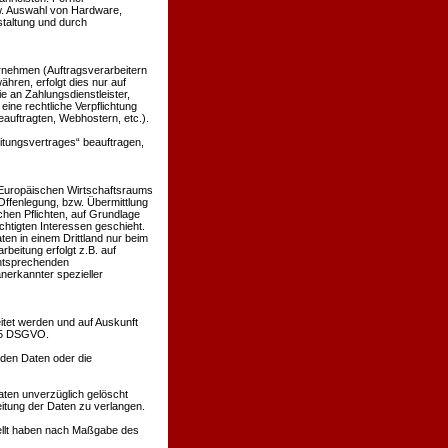
w. Auswahl von Hardware,
taltung und durch
nehmen (Auftragsverarbeitern
ähren, erfolgt dies nur auf
e an Zahlungsdienstleister,
 eine rechtliche Verpflichtung
eauftragten, Webhostern, etc.).
eitungsvertrages“ beauftragen,
s Europäischen Wirtschaftsraums
ffenlegung, bzw. Übermittlung
ichen Pflichten, auf Grundlage
echtigten Interessen geschieht.
ten in einem Drittland nur beim
beitung erfolgt z.B. auf
entsprechenden
anerkannter spezieller
itet werden und auf Auskunft
 15 DSGVO.
nden Daten oder die
ten unverzüglich gelöscht
itung der Daten zu verlangen.
tellt haben nach Maßgabe des