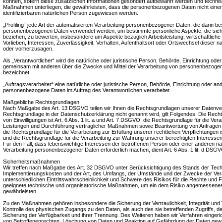
können, sofern diese zusätzlichen Informationen gesondert aufbewahrt werden und techni
Maßnahmen unterliegen, die gewährleisten, dass die personenbezogenen Daten nicht einer i
identifizierbaren natürlichen Person zugewiesen werden.
„Profiling“ jede Art der automatisierten Verarbeitung personenbezogener Daten, die darin be
personenbezogenen Daten verwendet werden, um bestimmte persönliche Aspekte, die sich 
beziehen, zu bewerten, insbesondere um Aspekte bezüglich Arbeitsleistung, wirtschaftliche
Vorlieben, Interessen, Zuverlässigkeit, Verhalten, Aufenthaltsort oder Ortswechsel dieser n
oder vorherzusagen.
Als „Verantwortlicher“ wird die natürliche oder juristische Person, Behörde, Einrichtung oder 
gemeinsam mit anderen über die Zwecke und Mittel der Verarbeitung von personenbezogen
bezeichnet.
„Auftragsverarbeiter“ eine natürliche oder juristische Person, Behörde, Einrichtung oder ande
personenbezogene Daten im Auftrag des Verantwortlichen verarbeitet.
Maßgebliche Rechtsgrundlagen
Nach Maßgabe des Art. 13 DSGVO teilen wir Ihnen die Rechtsgrundlagen unserer Datenvera
Rechtsgrundlage in der Datenschutzerklärung nicht genannt wird, gilt Folgendes: Die Recht
von Einwilligungen ist Art. 6 Abs. 1 lit. a und Art. 7 DSGVO, die Rechtsgrundlage für die Ver
Leistungen und Durchführung vertraglicher Maßnahmen sowie Beantwortung von Anfragen ist
die Rechtsgrundlage für die Verarbeitung zur Erfüllung unserer rechtlichen Verpflichtungen is
und die Rechtsgrundlage für die Verarbeitung zur Wahrung unserer berechtigten Interessen is
Für den Fall, dass lebenswichtige Interessen der betroffenen Person oder einer anderen na
Verarbeitung personenbezogener Daten erforderlich machen, dient Art. 6 Abs. 1 lit. d DSG
Sicherheitsmaßnahmen
Wir treffen nach Maßgabe des Art. 32 DSGVO unter Berücksichtigung des Stands der Tech
Implementierungskosten und der Art, des Umfangs, der Umstände und der Zwecke der Vera
unterschiedlichen Eintrittswahrscheinlichkeit und Schwere des Risikos für die Rechte und F
geeignete technische und organisatorische Maßnahmen, um ein dem Risiko angemessene
gewährleisten.
Zu den Maßnahmen gehören insbesondere die Sicherung der Vertraulichkeit, Integrität und
Kontrolle des physischen Zugangs zu den Daten, als auch des sie betreffenden Zugriffs, d
Sicherung der Verfügbarkeit und ihrer Trennung. Des Weiteren haben wir Verfahren einger
von Betroffenenrechten, Löschung von Daten und Reaktion auf Gefährdung der Daten gewä