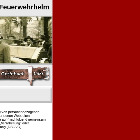
 Feuerwehrhelm
ung von personenbezogenen
bundenen Webseiten,
le auf (nachfolgend gemeinsam
 „Verarbeitung“ oder
rdnung (DSGVO).