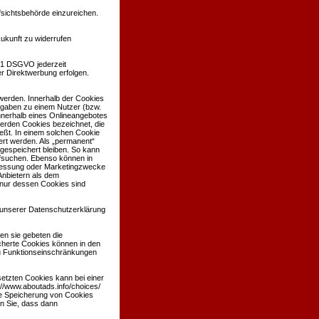
sichtsbehörde einzureichen.
Zukunft zu widerrufen
 21 DSGVO jederzeit
r Direktwerbung erfolgen.
werden. Innerhalb der Cookies
ngaben zu einem Nutzer (bzw.
nerhalb eines Onlineangebotes
werden Cookies bezeichnet, die
eßt. In einem solchen Cookie
ert werden. Als „permanent“
gespeichert bleiben. So kann
ufsuchen. Ebenso können in
nmessung oder Marketingzwecke
Anbietern als dem
 nur dessen Cookies sind
unserer Datenschutzerklärung
en sie gebeten die
cherte Cookies können in den
u Funktionseinschränkungen
etzten Cookies kann bei einer
://www.aboutads.info/choices/
ie Speicherung von Cookies
en Sie, dass dann