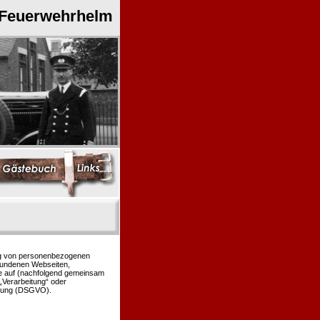
 Feuerwehrhelm
ung von personenbezogenen
bundenen Webseiten,
le auf (nachfolgend gemeinsam
 „Verarbeitung“ oder
rdnung (DSGVO).