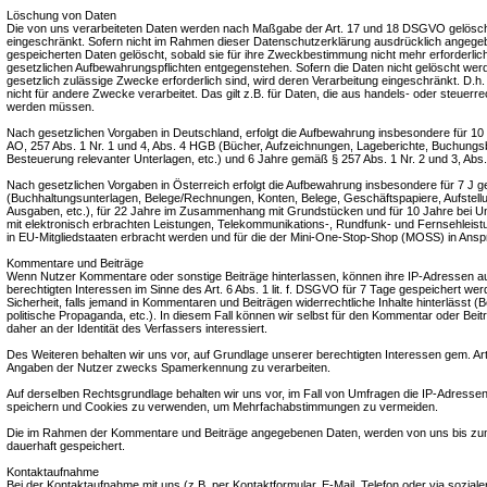
Löschung von Daten
Die von uns verarbeiteten Daten werden nach Maßgabe der Art. 17 und 18 DSGVO gelöscht 
eingeschränkt. Sofern nicht im Rahmen dieser Datenschutzerklärung ausdrücklich angegeb
gespeicherten Daten gelöscht, sobald sie für ihre Zweckbestimmung nicht mehr erforderlic
gesetzlichen Aufbewahrungspflichten entgegenstehen. Sofern die Daten nicht gelöscht werde
gesetzlich zulässige Zwecke erforderlich sind, wird deren Verarbeitung eingeschränkt. D.h
nicht für andere Zwecke verarbeitet. Das gilt z.B. für Daten, die aus handels- oder steuer
werden müssen.
Nach gesetzlichen Vorgaben in Deutschland, erfolgt die Aufbewahrung insbesondere für 1
AO, 257 Abs. 1 Nr. 1 und 4, Abs. 4 HGB (Bücher, Aufzeichnungen, Lageberichte, Buchungs
Besteuerung relevanter Unterlagen, etc.) und 6 Jahre gemäß § 257 Abs. 1 Nr. 2 und 3, Abs
Nach gesetzlichen Vorgaben in Österreich erfolgt die Aufbewahrung insbesondere für 7 J
(Buchhaltungsunterlagen, Belege/Rechnungen, Konten, Belege, Geschäftspapiere, Aufstel
Ausgaben, etc.), für 22 Jahre im Zusammenhang mit Grundstücken und für 10 Jahre bei
mit elektronisch erbrachten Leistungen, Telekommunikations-, Rundfunk- und Fernsehleist
in EU-Mitgliedstaaten erbracht werden und für die der Mini-One-Stop-Shop (MOSS) in An
Kommentare und Beiträge
Wenn Nutzer Kommentare oder sonstige Beiträge hinterlassen, können ihre IP-Adressen a
berechtigten Interessen im Sinne des Art. 6 Abs. 1 lit. f. DSGVO für 7 Tage gespeichert wer
Sicherheit, falls jemand in Kommentaren und Beiträgen widerrechtliche Inhalte hinterlässt (
politische Propaganda, etc.). In diesem Fall können wir selbst für den Kommentar oder Beit
daher an der Identität des Verfassers interessiert.
Des Weiteren behalten wir uns vor, auf Grundlage unserer berechtigten Interessen gem. Art. 
Angaben der Nutzer zwecks Spamerkennung zu verarbeiten.
Auf derselben Rechtsgrundlage behalten wir uns vor, im Fall von Umfragen die IP-Adressen
speichern und Cookies zu verwenden, um Mehrfachabstimmungen zu vermeiden.
Die im Rahmen der Kommentare und Beiträge angegebenen Daten, werden von uns bis zu
dauerhaft gespeichert.
Kontaktaufnahme
Bei der Kontaktaufnahme mit uns (z.B. per Kontaktformular, E-Mail, Telefon oder via sozia