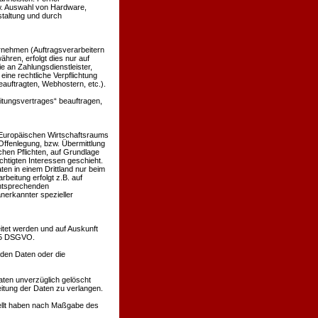
w. Auswahl von Hardware,
taltung und durch
nehmen (Auftragsverarbeitern
ähren, erfolgt dies nur auf
e an Zahlungsdienstleister,
 eine rechtliche Verpflichtung
eauftragten, Webhostern, etc.).
eitungsvertrages“ beauftragen,
s Europäischen Wirtschaftsraums
ffenlegung, bzw. Übermittlung
ichen Pflichten, auf Grundlage
echtigten Interessen geschieht.
ten in einem Drittland nur beim
beitung erfolgt z.B. auf
entsprechenden
anerkannter spezieller
itet werden und auf Auskunft
 15 DSGVO.
nden Daten oder die
ten unverzüglich gelöscht
itung der Daten zu verlangen.
tellt haben nach Maßgabe des