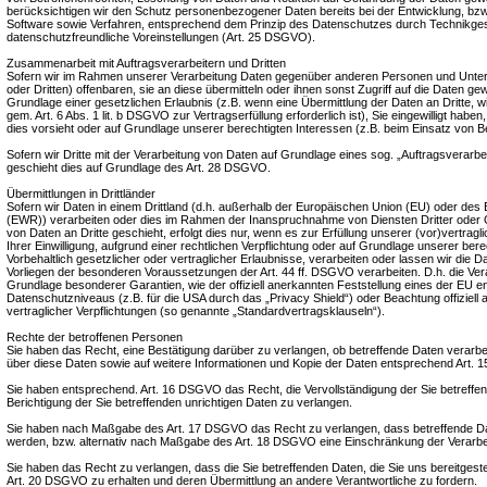
berücksichtigen wir den Schutz personenbezogener Daten bereits bei der Entwicklung, bz
Software sowie Verfahren, entsprechend dem Prinzip des Datenschutzes durch Technikges
datenschutzfreundliche Voreinstellungen (Art. 25 DSGVO).
Zusammenarbeit mit Auftragsverarbeitern und Dritten
Sofern wir im Rahmen unserer Verarbeitung Daten gegenüber anderen Personen und Unter
oder Dritten) offenbaren, sie an diese übermitteln oder ihnen sonst Zugriff auf die Daten gew
Grundlage einer gesetzlichen Erlaubnis (z.B. wenn eine Übermittlung der Daten an Dritte, wi
gem. Art. 6 Abs. 1 lit. b DSGVO zur Vertragserfüllung erforderlich ist), Sie eingewilligt haben,
dies vorsieht oder auf Grundlage unserer berechtigten Interessen (z.B. beim Einsatz von B
Sofern wir Dritte mit der Verarbeitung von Daten auf Grundlage eines sog. „Auftragsverarb
geschieht dies auf Grundlage des Art. 28 DSGVO.
Übermittlungen in Drittländer
Sofern wir Daten in einem Drittland (d.h. außerhalb der Europäischen Union (EU) oder de
(EWR)) verarbeiten oder dies im Rahmen der Inanspruchnahme von Diensten Dritter oder O
von Daten an Dritte geschieht, erfolgt dies nur, wenn es zur Erfüllung unserer (vor)vertragl
Ihrer Einwilligung, aufgrund einer rechtlichen Verpflichtung oder auf Grundlage unserer ber
Vorbehaltlich gesetzlicher oder vertraglicher Erlaubnisse, verarbeiten oder lassen wir die Da
Vorliegen der besonderen Voraussetzungen der Art. 44 ff. DSGVO verarbeiten. D.h. die Verar
Grundlage besonderer Garantien, wie der offiziell anerkannten Feststellung eines der EU 
Datenschutzniveaus (z.B. für die USA durch das „Privacy Shield“) oder Beachtung offiziell 
vertraglicher Verpflichtungen (so genannte „Standardvertragsklauseln“).
Rechte der betroffenen Personen
Sie haben das Recht, eine Bestätigung darüber zu verlangen, ob betreffende Daten verarbe
über diese Daten sowie auf weitere Informationen und Kopie der Daten entsprechend Art.
Sie haben entsprechend. Art. 16 DSGVO das Recht, die Vervollständigung der Sie betreffe
Berichtigung der Sie betreffenden unrichtigen Daten zu verlangen.
Sie haben nach Maßgabe des Art. 17 DSGVO das Recht zu verlangen, dass betreffende Da
werden, bzw. alternativ nach Maßgabe des Art. 18 DSGVO eine Einschränkung der Verarbe
Sie haben das Recht zu verlangen, dass die Sie betreffenden Daten, die Sie uns bereitges
Art. 20 DSGVO zu erhalten und deren Übermittlung an andere Verantwortliche zu fordern.