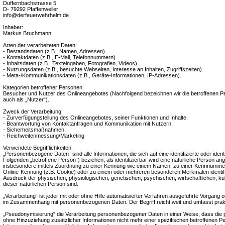
Duffernbachstrasse 5
D- 79292 Pfaffenweiler
info@derfeuerwehrhelm.de
Inhaber:
Markus Bruchmann
Arten der verarbeiteten Daten:
- Bestandsdaten (z.B., Namen, Adressen).
- Kontaktdaten (z.B., E-Mail, Telefonnummern).
- Inhaltsdaten (z.B., Texteingaben, Fotografien, Videos).
- Nutzungsdaten (z.B., besuchte Webseiten, Interesse an Inhalten, Zugriffszeiten).
- Meta-/Kommunikationsdaten (z.B., Geräte-Informationen, IP-Adressen).
Kategorien betroffener Personen
Besucher und Nutzer des Onlineangebotes (Nachfolgend bezeichnen wir die betroffenen
auch als „Nutzer“).
Zweck der Verarbeitung
- Zurverfügungstellung des Onlineangebotes, seiner Funktionen und Inhalte.
- Beantwortung von Kontaktanfragen und Kommunikation mit Nutzern.
- Sicherheitsmaßnahmen.
- Reichweitenmessung/Marketing
Verwendete Begrifflichkeiten
„Personenbezogene Daten“ sind alle Informationen, die sich auf eine identifizierte oder ident
Folgenden „betroffene Person“) beziehen; als identifizierbar wird eine natürliche Person ange
insbesondere mittels Zuordnung zu einer Kennung wie einem Namen, zu einer Kennnummer,
Online-Kennung (z.B. Cookie) oder zu einem oder mehreren besonderen Merkmalen identifi
Ausdruck der physischen, physiologischen, genetischen, psychischen, wirtschaftlichen, kultu
dieser natürlichen Person sind.
„Verarbeitung“ ist jeder mit oder ohne Hilfe automatisierter Verfahren ausgeführte Vorgang 
im Zusammenhang mit personenbezogenen Daten. Der Begriff reicht weit und umfasst prak
„Pseudonymisierung“ die Verarbeitung personenbezogener Daten in einer Weise, dass di
ohne Hinzuziehung zusätzlicher Informationen nicht mehr einer spezifischen betroffenen 