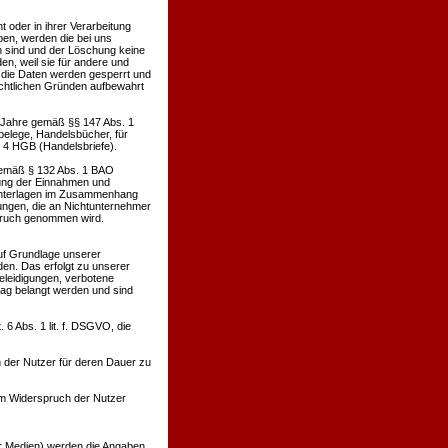
oder in ihrer Verarbeitung
en, werden die bei uns
h sind und der Löschung keine
n, weil sie für andere und
. die Daten werden gesperrt und
rechtlichen Gründen aufbewahrt
0 Jahre gemäß §§ 147 Abs. 1
belege, Handelsbücher, für
. 4 HGB (Handelsbriefe).
 gemäß § 132 Abs. 1 BAO
lung der Einnahmen und
 Unterlagen im Zusammenhang
ungen, die an Nichtunternehmer
spruch genommen wird.
uf Grundlage unserer
den. Das erfolgt zu unserer
Beleidigungen, verbotene
rag belangt werden und sind
6 Abs. 1 lit. f. DSGVO, die
 der Nutzer für deren Dauer zu
m Widerspruch der Nutzer
ler Medien) werden die Angaben