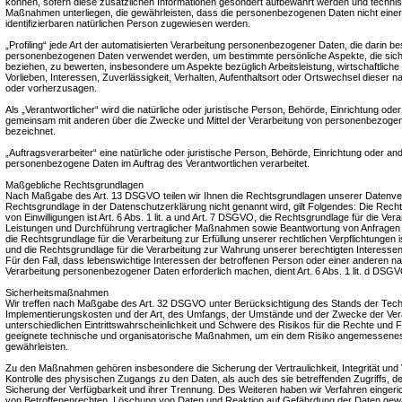
können, sofern diese zusätzlichen Informationen gesondert aufbewahrt werden und techni
Maßnahmen unterliegen, die gewährleisten, dass die personenbezogenen Daten nicht einer i
identifizierbaren natürlichen Person zugewiesen werden.
„Profiling“ jede Art der automatisierten Verarbeitung personenbezogener Daten, die darin be
personenbezogenen Daten verwendet werden, um bestimmte persönliche Aspekte, die sich 
beziehen, zu bewerten, insbesondere um Aspekte bezüglich Arbeitsleistung, wirtschaftliche
Vorlieben, Interessen, Zuverlässigkeit, Verhalten, Aufenthaltsort oder Ortswechsel dieser n
oder vorherzusagen.
Als „Verantwortlicher“ wird die natürliche oder juristische Person, Behörde, Einrichtung oder 
gemeinsam mit anderen über die Zwecke und Mittel der Verarbeitung von personenbezogen
bezeichnet.
„Auftragsverarbeiter“ eine natürliche oder juristische Person, Behörde, Einrichtung oder ande
personenbezogene Daten im Auftrag des Verantwortlichen verarbeitet.
Maßgebliche Rechtsgrundlagen
Nach Maßgabe des Art. 13 DSGVO teilen wir Ihnen die Rechtsgrundlagen unserer Datenvera
Rechtsgrundlage in der Datenschutzerklärung nicht genannt wird, gilt Folgendes: Die Recht
von Einwilligungen ist Art. 6 Abs. 1 lit. a und Art. 7 DSGVO, die Rechtsgrundlage für die Ver
Leistungen und Durchführung vertraglicher Maßnahmen sowie Beantwortung von Anfragen ist
die Rechtsgrundlage für die Verarbeitung zur Erfüllung unserer rechtlichen Verpflichtungen is
und die Rechtsgrundlage für die Verarbeitung zur Wahrung unserer berechtigten Interessen is
Für den Fall, dass lebenswichtige Interessen der betroffenen Person oder einer anderen na
Verarbeitung personenbezogener Daten erforderlich machen, dient Art. 6 Abs. 1 lit. d DSG
Sicherheitsmaßnahmen
Wir treffen nach Maßgabe des Art. 32 DSGVO unter Berücksichtigung des Stands der Tech
Implementierungskosten und der Art, des Umfangs, der Umstände und der Zwecke der Vera
unterschiedlichen Eintrittswahrscheinlichkeit und Schwere des Risikos für die Rechte und F
geeignete technische und organisatorische Maßnahmen, um ein dem Risiko angemessene
gewährleisten.
Zu den Maßnahmen gehören insbesondere die Sicherung der Vertraulichkeit, Integrität und
Kontrolle des physischen Zugangs zu den Daten, als auch des sie betreffenden Zugriffs, d
Sicherung der Verfügbarkeit und ihrer Trennung. Des Weiteren haben wir Verfahren einger
von Betroffenenrechten, Löschung von Daten und Reaktion auf Gefährdung der Daten gewä