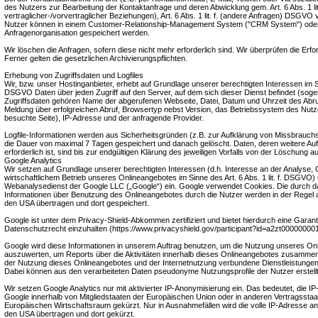
des Nutzers zur Bearbeitung der Kontaktanfrage und deren Abwicklung gem. Art. 6 Abs. 1 li
vertraglicher-/vorvertraglicher Beziehungen), Art. 6 Abs. 1 lit. f. (andere Anfragen) DSGVO 
Nutzer können in einem Customer-Relationship-Management System ("CRM System") oder
Anfragenorganisation gespeichert werden.
Wir löschen die Anfragen, sofern diese nicht mehr erforderlich sind. Wir überprüfen die Erfor
Ferner gelten die gesetzlichen Archivierungspflichten.
Erhebung von Zugriffsdaten und Logfiles
Wir, bzw. unser Hostinganbieter, erhebt auf Grundlage unserer berechtigten Interessen im Sinn
DSGVO Daten über jeden Zugriff auf den Server, auf dem sich dieser Dienst befindet (soge
Zugriffsdaten gehören Name der abgerufenen Webseite, Datei, Datum und Uhrzeit des Abr
Meldung über erfolgreichen Abruf, Browsertyp nebst Version, das Betriebssystem des Nutz
besuchte Seite), IP-Adresse und der anfragende Provider.
Logfile-Informationen werden aus Sicherheitsgründen (z.B. zur Aufklärung von Missbrauch
die Dauer von maximal 7 Tagen gespeichert und danach gelöscht. Daten, deren weitere 
erforderlich ist, sind bis zur endgültigen Klärung des jeweiligen Vorfalls von der Löschun
Google Analytics
Wir setzen auf Grundlage unserer berechtigten Interessen (d.h. Interesse an der Analyse,
wirtschaftlichem Betrieb unseres Onlineangebotes im Sinne des Art. 6 Abs. 1 lit. f. DSGVO) 
Webanalysedienst der Google LLC („Google“) ein. Google verwendet Cookies. Die durch d
Informationen über Benutzung des Onlineangebotes durch die Nutzer werden in der Regel 
den USA übertragen und dort gespeichert.
Google ist unter dem Privacy-Shield-Abkommen zertifiziert und bietet hierdurch eine Garan
Datenschutzrecht einzuhalten (https://www.privacyshield.gov/participant?id=a2zt00000000
Google wird diese Informationen in unserem Auftrag benutzen, um die Nutzung unseres On
auszuwerten, um Reports über die Aktivitäten innerhalb dieses Onlineangebotes zusammenz
der Nutzung dieses Onlineangebotes und der Internetnutzung verbundene Dienstleistungen
Dabei können aus den verarbeiteten Daten pseudonyme Nutzungsprofile der Nutzer erstell
Wir setzen Google Analytics nur mit aktivierter IP-Anonymisierung ein. Das bedeutet, die I
Google innerhalb von Mitgliedstaaten der Europäischen Union oder in anderen Vertragss
Europäischen Wirtschaftsraum gekürzt. Nur in Ausnahmefällen wird die volle IP-Adresse an
den USA übertragen und dort gekürzt.