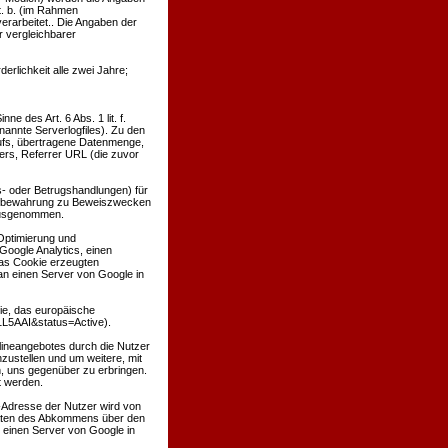
t. b. (im Rahmen
verarbeitet.. Die Angaben der
 vergleichbarer
derlichkeit alle zwei Jahre;
e des Art. 6 Abs. 1 lit. f.
nannte Serverlogfiles). Zu den
ufs, übertragene Datenmenge,
ers, Referrer URL (die zuvor
s- oder Betrugshandlungen) für
Aufbewahrung zu Beweiszwecken
g ausgenommen.
 Optimierung und
Google Analytics, einen
as Cookie erzeugten
an einen Server von Google in
tie, das europäische
1L5AAI&status=Active).
lineangebotes durch die Nutzer
ustellen und um weitere, mit
, uns gegenüber zu erbringen.
t werden.
P-Adresse der Nutzer wird von
taaten des Abkommens über den
 einen Server von Google in