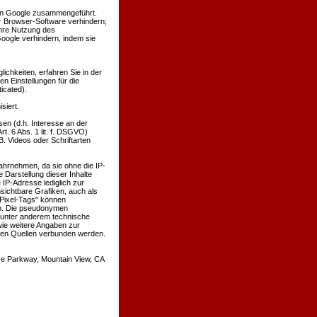
von Google zusammengeführt.
r Browser-Software verhindern;
ihre Nutzung des
oogle verhindern, indem sie
chkeiten, erfahren Sie in der
n Einstellungen für die
icated).
siert.
en (d.h. Interesse an der
t. 6 Abs. 1 lit. f. DSGVO)
B. Videos oder Schriftarten
wahrnehmen, da sie ohne die IP-
 Darstellung dieser Inhalte
 IP-Adresse lediglich zur
sichtbare Grafiken, auch als
Pixel-Tags" können
en. Die pseudonymen
 unter anderem technische
ie weitere Angaben zur
ren Quellen verbunden werden.
re Parkway, Mountain View, CA
: