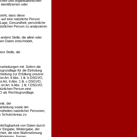
schen und organisatorischen
dentifizierten oder
steht, dass diese
auf eine natürliche Person
 Lage, Gesundheit, persönliche
atürlichen Person zu analysieren
andere Stelle, die allein oder
en Daten entscheidet,
re Stelle, die
rbeitungen mit. Sofern die
sgrundlage für die Einholung
arbeitung zur Erfüllung unserer
 Art. 6 Abs. 1 lit. b DSGVO,
t Art. 6 Abs. 1 lit. c DSGVO,
t Art. 6 Abs. 1 lit. f DSGVO.
türlichen Person eine
VO als Rechtsgrundlage.
nik, der
rbeitung sowie der
reiheiten natürlicher Personen,
s Schutzniveau zu
 Verfügbarkeit von Daten durch
er Eingabe, Weitergabe, der
ichtet, die eine Wahrnehmung
hrleisten. Ferner