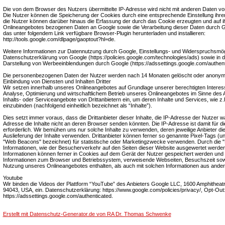
Die von dem Browser des Nutzers übermittelte IP-Adresse wird nicht mit anderen Daten 
Die Nutzer können die Speicherung der Cookies durch eine entsprechende Einstellung ihre
die Nutzer können darüber hinaus die Erfassung der durch das Cookie erzeugten und auf 
Onlineangebotes bezogenen Daten an Google sowie die Verarbeitung dieser Daten durch G
das unter folgendem Link verfügbare Browser-Plugin herunterladen und installieren:
http://tools.google.com/dlpage/gaoptout?hl=de.
Weitere Informationen zur Datennutzung durch Google, Einstellungs- und Widerspruchsmögli
Datenschutzerklärung von Google (https://policies.google.com/technologies/ads) sowie in de
Darstellung von Werbeeinblendungen durch Google (https://adssettings.google.com/authent
Die personenbezogenen Daten der Nutzer werden nach 14 Monaten gelöscht oder anonymi
Einbindung von Diensten und Inhalten Dritter
Wir setzen innerhalb unseres Onlineangebotes auf Grundlage unserer berechtigten Interess
Analyse, Optimierung und wirtschaftlichem Betrieb unseres Onlineangebotes im Sinne des Ar
Inhalts- oder Serviceangebote von Drittanbietern ein, um deren Inhalte und Services, wie z.
einzubinden (nachfolgend einheitlich bezeichnet als “Inhalte”).
Dies setzt immer voraus, dass die Drittanbieter dieser Inhalte, die IP-Adresse der Nutzer 
Adresse die Inhalte nicht an deren Browser senden könnten. Die IP-Adresse ist damit für die
erforderlich. Wir bemühen uns nur solche Inhalte zu verwenden, deren jeweilige Anbieter die
Auslieferung der Inhalte verwenden. Drittanbieter können ferner so genannte Pixel-Tags (un
"Web Beacons" bezeichnet) für statistische oder Marketingzwecke verwenden. Durch die "
Informationen, wie der Besucherverkehr auf den Seiten dieser Website ausgewertet werd
Informationen können ferner in Cookies auf dem Gerät der Nutzer gespeichert werden und
Informationen zum Browser und Betriebssystem, verweisende Webseiten, Besuchszeit sow
Nutzung unseres Onlineangebotes enthalten, als auch mit solchen Informationen aus ande
Youtube
Wir binden die Videos der Plattform “YouTube” des Anbieters Google LLC, 1600 Amphitheat
94043, USA, ein. Datenschutzerklärung: https://www.google.com/policies/privacy/, Opt-Out
https://adssettings.google.com/authenticated.
Erstellt mit Datenschutz-Generator.de von RA Dr. Thomas Schwenke