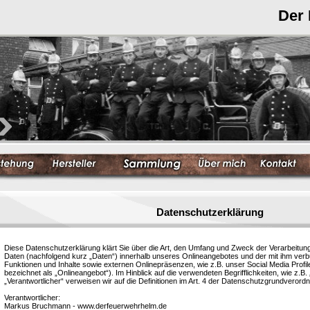
Der
Datenschutzerklärung
Diese Datenschutzerklärung klärt Sie über die Art, den Umfang und Zweck der Verarbeit
Daten (nachfolgend kurz „Daten“) innerhalb unseres Onlineangebotes und der mit ihm ver
Funktionen und Inhalte sowie externen Onlinepräsenzen, wie z.B. unser Social Media Profi
bezeichnet als „Onlineangebot“). Im Hinblick auf die verwendeten Begrifflichkeiten, wie z.B.
„Verantwortlicher“ verweisen wir auf die Definitionen im Art. 4 der Datenschutzgrundvero
Verantwortlicher:
Markus Bruchmann - www.derfeuerwehrhelm.de