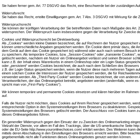
Sie haben ferner gem. Art. 77 DSGVO das Recht, eine Beschwerde bei der zuständigen Auf
Widerrufsrecht
Sie haben das Recht, erteilte Einwilligungen gem. Art. 7 Abs. 3 DSGVO mit Wirkung für die 
Widerspruchsrecht
Sie können der künftigen Verarbeitung der Sie betreffenden Daten nach Maßgabe des Art.
widersprechen. Der Widerspruch kann insbesondere gegen die Verarbeitung für Zwecke de
Cookies und Widerspruchsrecht bei Direktwerbung
Als „Cookies“ werden kleine Dateien bezeichnet, die auf Rechnern der Nutzer gespeichert 
können unterschiedliche Angaben gespeichert werden. Ein Cookie dient primär dazu, die A
dem Gerät auf dem das Cookie gespeichert ist) während oder auch nach seinem Besuch in
zu speichern. Als temporäre Cookies, bzw. „Session-Cookies“ oder „transiente Cookies“, 
gelöscht werden, nachdem ein Nutzer ein Onlineangebot verlässt und seinen Browser schli
kann z.B. der Inhalt eines Warenkorbs in einem Onlineshop oder ein Login-Status gespeich
oder „persistent“ werden Cookies bezeichnet, die auch nach dem Schließen des Browsers 
z.B. der Login-Status gespeichert werden, wenn die Nutzer diese nach mehreren Tagen a
einem solchen Cookie die Interessen der Nutzer gespeichert werden, die für Reichweite
verwendet werden. Als „Third-Party-Cookie“ werden Cookies bezeichnet, die von anderen 
Verantwortlichen, der das Onlineangebot betreibt, angeboten werden (andernfalls, wenn es
spricht man von „First-Party Cookies“).
Wir können temporäre und permanente Cookies einsetzen und klären hierüber im Rahmen 
auf.
Falls die Nutzer nicht möchten, dass Cookies auf ihrem Rechner gespeichert werden, werd
entsprechende Option in den Systemeinstellungen ihres Browsers zu deaktivieren. Gespei
Systemeinstellungen des Browsers gelöscht werden. Der Ausschluss von Cookies kann z
dieses Onlineangebotes führen.
Ein genereller Widerspruch gegen den Einsatz der zu Zwecken des Onlinemarketing einges
Vielzahl der Dienste, vor allem im Fall des Trackings, über die US-amerikanische Seite http
oder die EU-Seite http://www.youronlinechoices.com/ erklärt werden. Des Weiteren kann d
mittels deren Abschaltung in den Einstellungen des Browsers erreicht werden. Bitte beacht
gegebenenfalls nicht alle Funktionen dieses Onlineangebotes genutzt werden können.