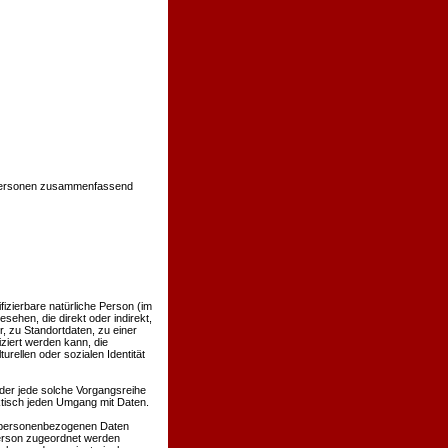
 Personen zusammenfassend
ifizierbare natürliche Person (im
sehen, die direkt oder indirekt,
 zu Standortdaten, zu einer
ziert werden kann, die
rellen oder sozialen Identität
oder jede solche Vorgangsreihe
tisch jeden Umgang mit Daten.
e personenbezogenen Daten
Person zugeordnet werden