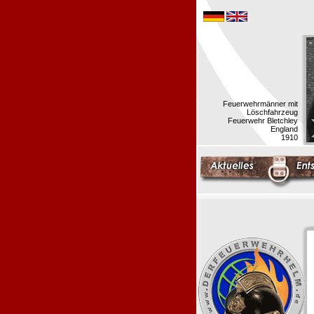
Feuerwehrmänner mit
Löschfahrzeug
Feuerwehr Bletchley
England
1910