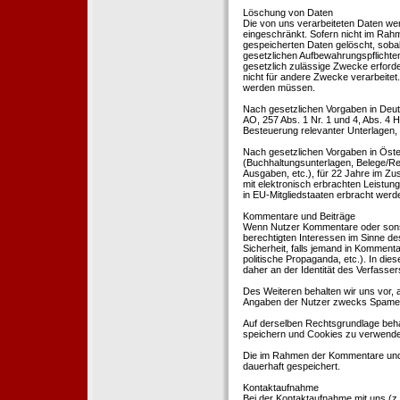
Löschung von Daten
Die von uns verarbeiteten Daten we
eingeschränkt. Sofern nicht im Rah
gespeicherten Daten gelöscht, sobal
gesetzlichen Aufbewahrungspflichten
gesetzlich zulässige Zwecke erforde
nicht für andere Zwecke verarbeitet.
werden müssen.
Nach gesetzlichen Vorgaben in Deut
AO, 257 Abs. 1 Nr. 1 und 4, Abs. 4
Besteuerung relevanter Unterlagen, 
Nach gesetzlichen Vorgaben in Öste
(Buchhaltungsunterlagen, Belege/Re
Ausgaben, etc.), für 22 Jahre im 
mit elektronisch erbrachten Leistu
in EU-Mitgliedstaaten erbracht wer
Kommentare und Beiträge
Wenn Nutzer Kommentare oder sonsti
berechtigten Interessen im Sinne des
Sicherheit, falls jemand in Kommenta
politische Propaganda, etc.). In di
daher an der Identität des Verfassers
Des Weiteren behalten wir uns vor, a
Angaben der Nutzer zwecks Spamer
Auf derselben Rechtsgrundlage behal
speichern und Cookies zu verwend
Die im Rahmen der Kommentare und
dauerhaft gespeichert.
Kontaktaufnahme
Bei der Kontaktaufnahme mit uns (z.