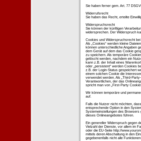
Sie haben ferner gem. Art. 77 DSGV
Widerrufsrecht
Sie haben das Recht, erteilte Einwil
Widerspruchsrecht
Sie können der künftigen Verarbeit
widersprechen. Der Widerspruch kan
Cookies und Widerspruchsrecht bei
Als „Cookies“ werden kleine Dateien
können unterschiedliche Angaben ge
dem Gerät auf dem das Cookie gesp
zu speichern. Als temporäre Cookies
gelöscht werden, nachdem ein Nutze
kann z.B. der Inhalt eines Warenkor
oder „persistent“ werden Cookies b
z.B. der Login-Status gespeichert 
einem solchen Cookie die Interesse
verwendet werden. Als „Third-Party
Verantwortlichen, der das Onlineang
spricht man von „First-Party Cookies
Wir können temporäre und permanen
auf.
Falls die Nutzer nicht möchten, da
entsprechende Option in den System
Systemeinstellungen des Browsers 
dieses Onlineangebotes führen.
Ein genereller Widerspruch gegen d
Vielzahl der Dienste, vor allem im F
oder die EU-Seite http://www.youro
mittels deren Abschaltung in den Ei
gegebenenfalls nicht alle Funktion