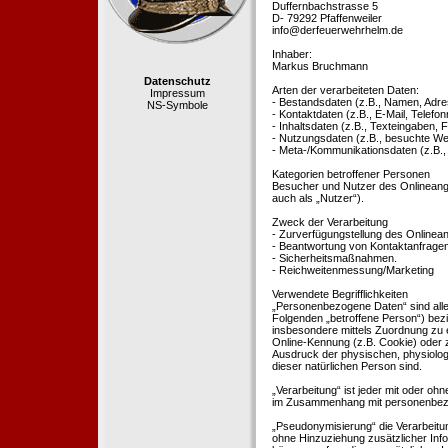
Duffernbachstrasse 5
D- 79292 Pfaffenweiler
info@derfeuerwehrhelm.de
Inhaber:
Markus Bruchmann
Datenschutz
Arten der verarbeiteten Daten:
Impressum
- Bestandsdaten (z.B., Namen, Adre
NS-Symbole
- Kontaktdaten (z.B., E-Mail, Telef
- Inhaltsdaten (z.B., Texteingaben, F
- Nutzungsdaten (z.B., besuchte Webs
- Meta-/Kommunikationsdaten (z.B.,
Kategorien betroffener Personen
Besucher und Nutzer des Onlineang
auch als „Nutzer“).
Zweck der Verarbeitung
- Zurverfügungstellung des Onlinean
- Beantwortung von Kontaktanfrage
- Sicherheitsmaßnahmen.
- Reichweitenmessung/Marketing
Verwendete Begrifflichkeiten
„Personenbezogene Daten“ sind alle In
Folgenden „betroffene Person“) bezieh
insbesondere mittels Zuordnung zu 
Online-Kennung (z.B. Cookie) oder 
Ausdruck der physischen, physiologis
dieser natürlichen Person sind.
„Verarbeitung“ ist jeder mit oder oh
im Zusammenhang mit personenbezoge
„Pseudonymisierung“ die Verarbeit
ohne Hinzuziehung zusätzlicher Inf