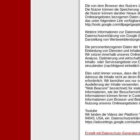
Die von dem Browser des Nutzers üb
Die Nutzer können die Speicherung 
die Nutzer können darüber hinaus d
Onlineangebotes bezogenen Daten an
das unter folgendem Link verfügbare
http://tools.google.com/dlpage/gaopt
Weitere Informationen zur Datennutz
Datenschutzerklärung von Google (htt
Darstellung von Werbeeinblendungen
Die personenbezogenen Daten der N
Einbindung von Diensten und Inhalten
Wir setzen innerhalb unseres Online
Analyse, Optimierung und wirtschaft
Inhalts- oder Serviceangebote von Dr
einzubinden (nachfolgend einheitlich 
Dies setzt immer voraus, dass die Dr
Adresse die Inhalte nicht an deren B
erforderlich. Wir bemühen uns nur so
Auslieferung der Inhalte verwenden.
"Web Beacons" bezeichnet) für stat
Informationen, wie der Besucherver
Informationen können ferner in Coo
Informationen zum Browser und Bet
Nutzung unseres Onlineangebotes en
Youtube
Wir binden die Videos der Plattfor
94043, USA, ein. Datenschutzerkläru
https://adssettings.google.com/authe
Erstellt mit Datenschutz-Generato