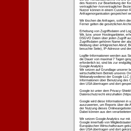
des Nutzers zur Bearbeitung der Kon
vertraglicher-/vorvertraglicher Bezi
Nutzer können in einem Customer-R
Anfragenorganisation gespeichert w
Wir löschen die Anfragen, sofern dies
Ferner gelten die gesetzlichen Archi
Erhebung von Zugriffsdaten und Logf
Wir, bzw. unser Hostinganbieter, erhe
DSGVO Daten über jeden Zugriff auf 
Zugriffsdaten gehören Name der abg
Meldung über erfolgreichen Abruf, 
besuchte Seite), IP-Adresse und der
Logfile-Informationen werden aus Si
die Dauer von maximal 7 Tagen ges
erforderlich ist, sind bis zur endgü
Google Analytics
Wir setzen auf Grundlage unserer be
wirtschaftlichem Betrieb unseres Onl
Webanalysedienst der Google LLC (
Informationen über Benutzung des O
den USA übertragen und dort gespei
Google ist unter dem Privacy-Shield
Datenschutzrecht einzuhalten (http
Google wird diese Informationen in
auszuwerten, um Reports über die A
der Nutzung dieses Onlineangebotes
Dabei können aus den verarbeiteten
Wir setzen Google Analytics nur mit 
Google innerhalb von Mitgliedstaat
Europäischen Wirtschaftsraum gekürz
den USA übertragen und dort gekürz