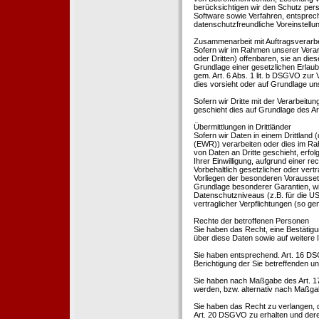
berücksichtigen wir den Schutz per
Software sowie Verfahren, entsprec
datenschutzfreundliche Voreinstell
Zusammenarbeit mit Auftragsverarbei
Sofern wir im Rahmen unserer Vera
oder Dritten) offenbaren, sie an dies
Grundlage einer gesetzlichen Erlaubn
gem. Art. 6 Abs. 1 lit. b DSGVO zur Ve
dies vorsieht oder auf Grundlage un
Sofern wir Dritte mit der Verarbeit
geschieht dies auf Grundlage des A
Übermittlungen in Drittländer
Sofern wir Daten in einem Drittland
(EWR)) verarbeiten oder dies im Ra
von Daten an Dritte geschieht, erfol
Ihrer Einwilligung, aufgrund einer r
Vorbehaltlich gesetzlicher oder vertr
Vorliegen der besonderen Voraussetzu
Grundlage besonderer Garantien, wie
Datenschutzniveaus (z.B. für die USA
vertraglicher Verpflichtungen (so ge
Rechte der betroffenen Personen
Sie haben das Recht, eine Bestätigu
über diese Daten sowie auf weitere
Sie haben entsprechend. Art. 16 DSG
Berichtigung der Sie betreffenden un
Sie haben nach Maßgabe des Art. 1
werden, bzw. alternativ nach Maßga
Sie haben das Recht zu verlangen, d
Art. 20 DSGVO zu erhalten und deren