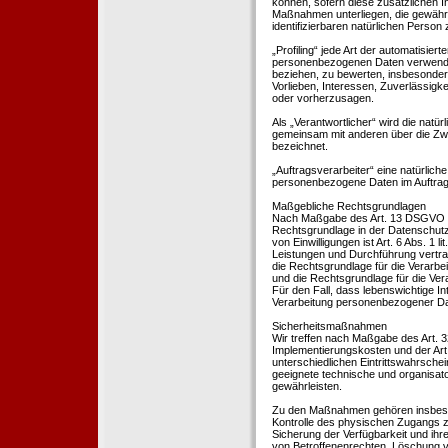
können, sofern diese zusätzlichen 
Maßnahmen unterliegen, die gewährle
identifizierbaren natürlichen Perso
„Profiling“ jede Art der automatisie
personenbezogenen Daten verwendet 
beziehen, zu bewerten, insbesondere
Vorlieben, Interessen, Zuverlässigke
oder vorherzusagen.
Als „Verantwortlicher“ wird die natür
gemeinsam mit anderen über die Zwe
bezeichnet.
„Auftragsverarbeiter“ eine natürliche
personenbezogene Daten im Auftrag 
Maßgebliche Rechtsgrundlagen
Nach Maßgabe des Art. 13 DSGVO tei
Rechtsgrundlage in der Datenschutze
von Einwilligungen ist Art. 6 Abs. 1 
Leistungen und Durchführung vertra
die Rechtsgrundlage für die Verarbeit
und die Rechtsgrundlage für die Vera
Für den Fall, dass lebenswichtige I
Verarbeitung personenbezogener Date
Sicherheitsmaßnahmen
Wir treffen nach Maßgabe des Art. 
Implementierungskosten und der Ar
unterschiedlichen Eintrittswahrschei
geeignete technische und organisa
gewährleisten.
Zu den Maßnahmen gehören insbesonde
Kontrolle des physischen Zugangs zu
Sicherung der Verfügbarkeit und ihr
von Betroffenenrechten, Löschung v