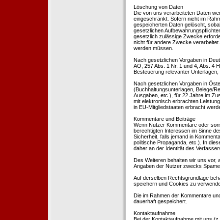
Löschung von Daten
Die von uns verarbeiteten Daten we
eingeschränkt. Sofern nicht im Rah
gespeicherten Daten gelöscht, sobal
gesetzlichen Aufbewahrungspflichten
gesetzlich zulässige Zwecke erforde
nicht für andere Zwecke verarbeitet.
werden müssen.
Nach gesetzlichen Vorgaben in Deut
AO, 257 Abs. 1 Nr. 1 und 4, Abs. 4
Besteuerung relevanter Unterlagen, 
Nach gesetzlichen Vorgaben in Öste
(Buchhaltungsunterlagen, Belege/Re
Ausgaben, etc.), für 22 Jahre im 
mit elektronisch erbrachten Leistu
in EU-Mitgliedstaaten erbracht wer
Kommentare und Beiträge
Wenn Nutzer Kommentare oder sonsti
berechtigten Interessen im Sinne des
Sicherheit, falls jemand in Kommenta
politische Propaganda, etc.). In di
daher an der Identität des Verfassers
Des Weiteren behalten wir uns vor, a
Angaben der Nutzer zwecks Spamer
Auf derselben Rechtsgrundlage behal
speichern und Cookies zu verwend
Die im Rahmen der Kommentare und
dauerhaft gespeichert.
Kontaktaufnahme
Bei der Kontaktaufnahme mit uns (z.