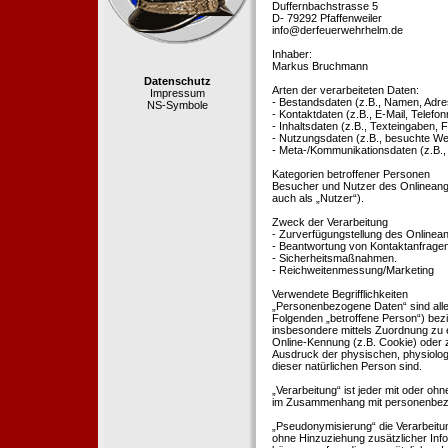
Duffernbachstrasse 5
D- 79292 Pfaffenweiler
info@derfeuerwehrhelm.de
Inhaber:
Markus Bruchmann
Datenschutz
Arten der verarbeiteten Daten:
Impressum
- Bestandsdaten (z.B., Namen, Adre
NS-Symbole
- Kontaktdaten (z.B., E-Mail, Telef
- Inhaltsdaten (z.B., Texteingaben, F
- Nutzungsdaten (z.B., besuchte Webs
- Meta-/Kommunikationsdaten (z.B.,
Kategorien betroffener Personen
Besucher und Nutzer des Onlineang
auch als „Nutzer“).
Zweck der Verarbeitung
- Zurverfügungstellung des Onlinean
- Beantwortung von Kontaktanfrage
- Sicherheitsmaßnahmen.
- Reichweitenmessung/Marketing
Verwendete Begrifflichkeiten
„Personenbezogene Daten“ sind alle In
Folgenden „betroffene Person“) bezieh
insbesondere mittels Zuordnung zu 
Online-Kennung (z.B. Cookie) oder 
Ausdruck der physischen, physiologis
dieser natürlichen Person sind.
„Verarbeitung“ ist jeder mit oder oh
im Zusammenhang mit personenbezoge
„Pseudonymisierung“ die Verarbeit
ohne Hinzuziehung zusätzlicher Inf