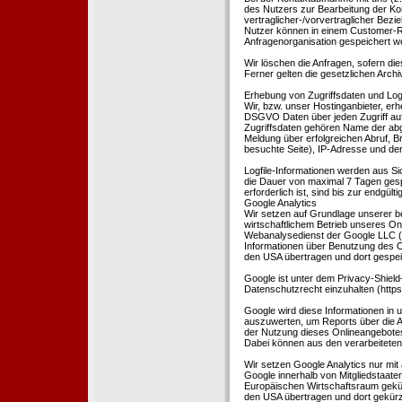
des Nutzers zur Bearbeitung der Kon
vertraglicher-/vorvertraglicher Bezi
Nutzer können in einem Customer-R
Anfragenorganisation gespeichert w
Wir löschen die Anfragen, sofern dies
Ferner gelten die gesetzlichen Archi
Erhebung von Zugriffsdaten und Logf
Wir, bzw. unser Hostinganbieter, erhe
DSGVO Daten über jeden Zugriff auf 
Zugriffsdaten gehören Name der abg
Meldung über erfolgreichen Abruf, 
besuchte Seite), IP-Adresse und der
Logfile-Informationen werden aus Si
die Dauer von maximal 7 Tagen ges
erforderlich ist, sind bis zur endgü
Google Analytics
Wir setzen auf Grundlage unserer be
wirtschaftlichem Betrieb unseres Onl
Webanalysedienst der Google LLC (
Informationen über Benutzung des O
den USA übertragen und dort gespei
Google ist unter dem Privacy-Shield
Datenschutzrecht einzuhalten (http
Google wird diese Informationen in
auszuwerten, um Reports über die A
der Nutzung dieses Onlineangebotes
Dabei können aus den verarbeiteten
Wir setzen Google Analytics nur mit 
Google innerhalb von Mitgliedstaat
Europäischen Wirtschaftsraum gekürz
den USA übertragen und dort gekürz