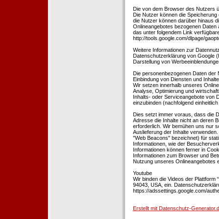
Die von dem Browser des Nutzers üb
Die Nutzer können die Speicherung 
die Nutzer können darüber hinaus d
Onlineangebotes bezogenen Daten an
das unter folgendem Link verfügbare
http://tools.google.com/dlpage/gaopt
Weitere Informationen zur Datennutz
Datenschutzerklärung von Google (htt
Darstellung von Werbeeinblendungen
Die personenbezogenen Daten der N
Einbindung von Diensten und Inhalten
Wir setzen innerhalb unseres Online
Analyse, Optimierung und wirtschaft
Inhalts- oder Serviceangebote von Dr
einzubinden (nachfolgend einheitlich 
Dies setzt immer voraus, dass die Dr
Adresse die Inhalte nicht an deren B
erforderlich. Wir bemühen uns nur so
Auslieferung der Inhalte verwenden.
"Web Beacons" bezeichnet) für stat
Informationen, wie der Besucherver
Informationen können ferner in Coo
Informationen zum Browser und Bet
Nutzung unseres Onlineangebotes en
Youtube
Wir binden die Videos der Plattfor
94043, USA, ein. Datenschutzerkläru
https://adssettings.google.com/authe
Erstellt mit Datenschutz-Generato