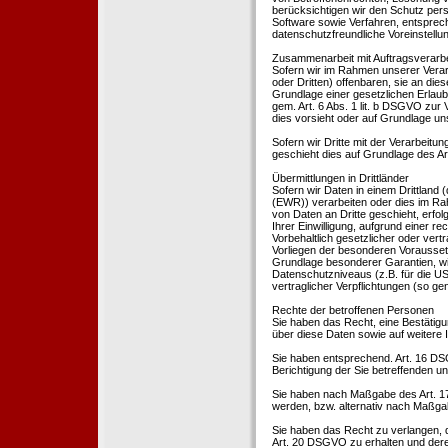
berücksichtigen wir den Schutz per
Software sowie Verfahren, entsprec
datenschutzfreundliche Voreinstell
Zusammenarbeit mit Auftragsverarbei
Sofern wir im Rahmen unserer Vera
oder Dritten) offenbaren, sie an dies
Grundlage einer gesetzlichen Erlaubn
gem. Art. 6 Abs. 1 lit. b DSGVO zur Ve
dies vorsieht oder auf Grundlage un
Sofern wir Dritte mit der Verarbeit
geschieht dies auf Grundlage des A
Übermittlungen in Drittländer
Sofern wir Daten in einem Drittland
(EWR)) verarbeiten oder dies im Ra
von Daten an Dritte geschieht, erfol
Ihrer Einwilligung, aufgrund einer r
Vorbehaltlich gesetzlicher oder vertr
Vorliegen der besonderen Voraussetzu
Grundlage besonderer Garantien, wie
Datenschutzniveaus (z.B. für die USA
vertraglicher Verpflichtungen (so ge
Rechte der betroffenen Personen
Sie haben das Recht, eine Bestätigu
über diese Daten sowie auf weitere
Sie haben entsprechend. Art. 16 DSG
Berichtigung der Sie betreffenden un
Sie haben nach Maßgabe des Art. 1
werden, bzw. alternativ nach Maßga
Sie haben das Recht zu verlangen, d
Art. 20 DSGVO zu erhalten und deren