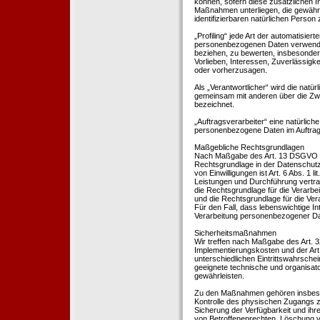
können, sofern diese zusätzlichen 
Maßnahmen unterliegen, die gewährle
identifizierbaren natürlichen Perso
„Profiling“ jede Art der automatisie
personenbezogenen Daten verwendet 
beziehen, zu bewerten, insbesondere
Vorlieben, Interessen, Zuverlässigke
oder vorherzusagen.
Als „Verantwortlicher“ wird die natür
gemeinsam mit anderen über die Zwe
bezeichnet.
„Auftragsverarbeiter“ eine natürliche
personenbezogene Daten im Auftrag 
Maßgebliche Rechtsgrundlagen
Nach Maßgabe des Art. 13 DSGVO tei
Rechtsgrundlage in der Datenschutze
von Einwilligungen ist Art. 6 Abs. 1 
Leistungen und Durchführung vertra
die Rechtsgrundlage für die Verarbeit
und die Rechtsgrundlage für die Vera
Für den Fall, dass lebenswichtige I
Verarbeitung personenbezogener Date
Sicherheitsmaßnahmen
Wir treffen nach Maßgabe des Art. 
Implementierungskosten und der Ar
unterschiedlichen Eintrittswahrschei
geeignete technische und organisa
gewährleisten.
Zu den Maßnahmen gehören insbesonde
Kontrolle des physischen Zugangs zu
Sicherung der Verfügbarkeit und ihr
von Betroffenenrechten, Löschung v