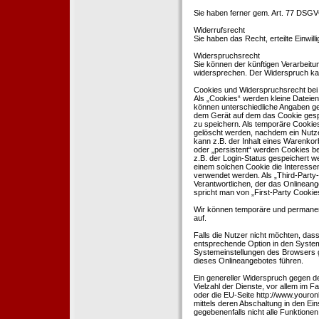
Sie haben ferner gem. Art. 77 DSGV
Widerrufsrecht
Sie haben das Recht, erteilte Einwil
Widerspruchsrecht
Sie können der künftigen Verarbeit
widersprechen. Der Widerspruch kan
Cookies und Widerspruchsrecht bei
Als „Cookies“ werden kleine Dateien
können unterschiedliche Angaben ge
dem Gerät auf dem das Cookie gesp
zu speichern. Als temporäre Cookies
gelöscht werden, nachdem ein Nutze
kann z.B. der Inhalt eines Warenkor
oder „persistent“ werden Cookies b
z.B. der Login-Status gespeichert 
einem solchen Cookie die Interesse
verwendet werden. Als „Third-Party
Verantwortlichen, der das Onlineang
spricht man von „First-Party Cookies
Wir können temporäre und permanen
auf.
Falls die Nutzer nicht möchten, da
entsprechende Option in den System
Systemeinstellungen des Browsers 
dieses Onlineangebotes führen.
Ein genereller Widerspruch gegen d
Vielzahl der Dienste, vor allem im F
oder die EU-Seite http://www.youro
mittels deren Abschaltung in den Ei
gegebenenfalls nicht alle Funktion