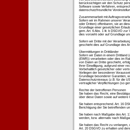
berücksichtigen wir den Schutz per
Software sowie Verfahren, entsprec
datenschutzfreundliche Voreinstell
Zusammenarbeit mit Auftragsverarbei
Sofern wir im Rahmen unserer Vera
oder Dritten) offenbaren, sie an dies
Grundlage einer gesetzlichen Erlaubn
gem. Art. 6 Abs. 1 lit. b DSGVO zur Ve
dies vorsieht oder auf Grundlage un
Sofern wir Dritte mit der Verarbeit
geschieht dies auf Grundlage des A
Übermittlungen in Drittländer
Sofern wir Daten in einem Drittland
(EWR)) verarbeiten oder dies im Ra
von Daten an Dritte geschieht, erfol
Ihrer Einwilligung, aufgrund einer r
Vorbehaltlich gesetzlicher oder vertr
Vorliegen der besonderen Voraussetzu
Grundlage besonderer Garantien, wie
Datenschutzniveaus (z.B. für die USA
vertraglicher Verpflichtungen (so ge
Rechte der betroffenen Personen
Sie haben das Recht, eine Bestätigu
über diese Daten sowie auf weitere
Sie haben entsprechend. Art. 16 DSG
Berichtigung der Sie betreffenden un
Sie haben nach Maßgabe des Art. 1
werden, bzw. alternativ nach Maßga
Sie haben das Recht zu verlangen, d
Art. 20 DSGVO zu erhalten und deren