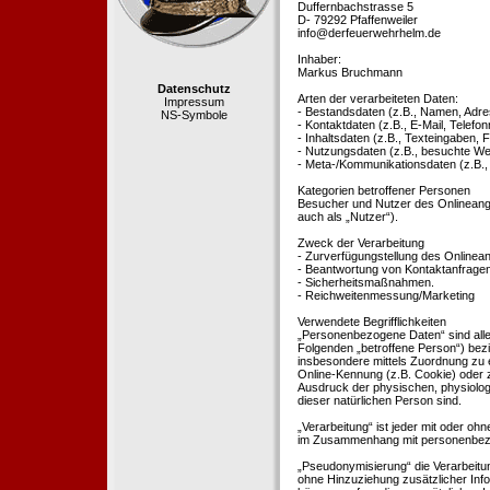
Duffernbachstrasse 5
D- 79292 Pfaffenweiler
info@derfeuerwehrhelm.de
Inhaber:
Markus Bruchmann
Datenschutz
Arten der verarbeiteten Daten:
Impressum
- Bestandsdaten (z.B., Namen, Adre
NS-Symbole
- Kontaktdaten (z.B., E-Mail, Telef
- Inhaltsdaten (z.B., Texteingaben, F
- Nutzungsdaten (z.B., besuchte Webs
- Meta-/Kommunikationsdaten (z.B.,
Kategorien betroffener Personen
Besucher und Nutzer des Onlineang
auch als „Nutzer“).
Zweck der Verarbeitung
- Zurverfügungstellung des Onlinean
- Beantwortung von Kontaktanfrage
- Sicherheitsmaßnahmen.
- Reichweitenmessung/Marketing
Verwendete Begrifflichkeiten
„Personenbezogene Daten“ sind alle In
Folgenden „betroffene Person“) bezieh
insbesondere mittels Zuordnung zu 
Online-Kennung (z.B. Cookie) oder 
Ausdruck der physischen, physiologis
dieser natürlichen Person sind.
„Verarbeitung“ ist jeder mit oder oh
im Zusammenhang mit personenbezoge
„Pseudonymisierung“ die Verarbeit
ohne Hinzuziehung zusätzlicher Inf