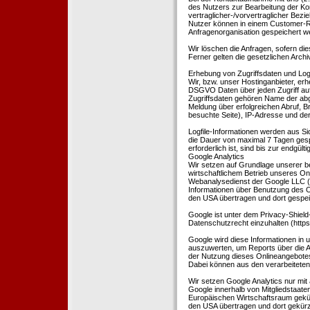
des Nutzers zur Bearbeitung der Kon
vertraglicher-/vorvertraglicher Bezi
Nutzer können in einem Customer-R
Anfragenorganisation gespeichert w
Wir löschen die Anfragen, sofern dies
Ferner gelten die gesetzlichen Archi
Erhebung von Zugriffsdaten und Logf
Wir, bzw. unser Hostinganbieter, erhe
DSGVO Daten über jeden Zugriff auf 
Zugriffsdaten gehören Name der abg
Meldung über erfolgreichen Abruf, 
besuchte Seite), IP-Adresse und der
Logfile-Informationen werden aus Si
die Dauer von maximal 7 Tagen ges
erforderlich ist, sind bis zur endgü
Google Analytics
Wir setzen auf Grundlage unserer be
wirtschaftlichem Betrieb unseres Onl
Webanalysedienst der Google LLC (
Informationen über Benutzung des O
den USA übertragen und dort gespei
Google ist unter dem Privacy-Shield
Datenschutzrecht einzuhalten (http
Google wird diese Informationen in
auszuwerten, um Reports über die A
der Nutzung dieses Onlineangebotes
Dabei können aus den verarbeiteten
Wir setzen Google Analytics nur mit 
Google innerhalb von Mitgliedstaat
Europäischen Wirtschaftsraum gekürz
den USA übertragen und dort gekürz