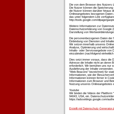
Die von dem Browser des Nutzers üb
Die Nutzer können die Speicherung 
die Nutzer können darüber hinaus d
Onlineangebotes bezogenen Daten an
das unter folgendem Link verfügbare
http://tools.google.com/dlpage/gaopt
Weitere Informationen zur Datennutz
Datenschutzerklärung von Google (htt
Darstellung von Werbeeinblendungen
Die personenbezogenen Daten der N
Einbindung von Diensten und Inhalten
Wir setzen innerhalb unseres Online
Analyse, Optimierung und wirtschaft
Inhalts- oder Serviceangebote von Dr
einzubinden (nachfolgend einheitlich 
Dies setzt immer voraus, dass die Dr
Adresse die Inhalte nicht an deren B
erforderlich. Wir bemühen uns nur so
Auslieferung der Inhalte verwenden.
"Web Beacons" bezeichnet) für stat
Informationen, wie der Besucherver
Informationen können ferner in Coo
Informationen zum Browser und Bet
Nutzung unseres Onlineangebotes en
Youtube
Wir binden die Videos der Plattfor
94043, USA, ein. Datenschutzerkläru
https://adssettings.google.com/authe
Erstellt mit Datenschutz-Generato