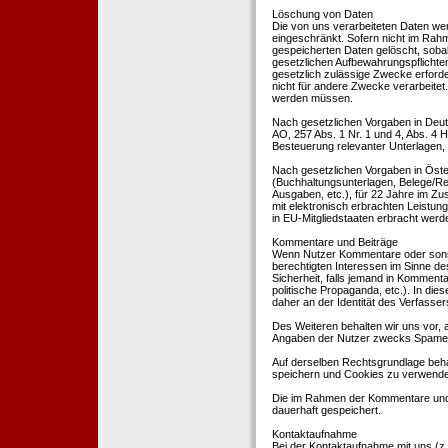
Löschung von Daten
Die von uns verarbeiteten Daten we
eingeschränkt. Sofern nicht im Rah
gespeicherten Daten gelöscht, sobal
gesetzlichen Aufbewahrungspflichten
gesetzlich zulässige Zwecke erforde
nicht für andere Zwecke verarbeitet.
werden müssen.
Nach gesetzlichen Vorgaben in Deut
AO, 257 Abs. 1 Nr. 1 und 4, Abs. 4
Besteuerung relevanter Unterlagen, 
Nach gesetzlichen Vorgaben in Öste
(Buchhaltungsunterlagen, Belege/Re
Ausgaben, etc.), für 22 Jahre im 
mit elektronisch erbrachten Leistu
in EU-Mitgliedstaaten erbracht wer
Kommentare und Beiträge
Wenn Nutzer Kommentare oder sonsti
berechtigten Interessen im Sinne des
Sicherheit, falls jemand in Kommenta
politische Propaganda, etc.). In di
daher an der Identität des Verfassers
Des Weiteren behalten wir uns vor, a
Angaben der Nutzer zwecks Spamer
Auf derselben Rechtsgrundlage behal
speichern und Cookies zu verwend
Die im Rahmen der Kommentare und
dauerhaft gespeichert.
Kontaktaufnahme
Bei der Kontaktaufnahme mit uns (z.