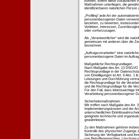
können, sofern diese zusätzlichen 
Maßnahmen unterliegen, die gewährle
identifizierbaren natürlichen Perso
„Profiling“ jede Art der automatisie
personenbezogenen Daten verwendet 
beziehen, zu bewerten, insbesondere
Vorlieben, Interessen, Zuverlässigke
oder vorherzusagen.
Als „Verantwortlicher“ wird die natür
gemeinsam mit anderen über die Zwe
bezeichnet.
„Auftragsverarbeiter“ eine natürliche
personenbezogene Daten im Auftrag 
Maßgebliche Rechtsgrundlagen
Nach Maßgabe des Art. 13 DSGVO tei
Rechtsgrundlage in der Datenschutze
von Einwilligungen ist Art. 6 Abs. 1 
Leistungen und Durchführung vertra
die Rechtsgrundlage für die Verarbeit
und die Rechtsgrundlage für die Vera
Für den Fall, dass lebenswichtige I
Verarbeitung personenbezogener Date
Sicherheitsmaßnahmen
Wir treffen nach Maßgabe des Art. 
Implementierungskosten und der Ar
unterschiedlichen Eintrittswahrschei
geeignete technische und organisa
gewährleisten.
Zu den Maßnahmen gehören insbesonde
Kontrolle des physischen Zugangs zu
Sicherung der Verfügbarkeit und ihr
von Betroffenenrechten, Löschung v