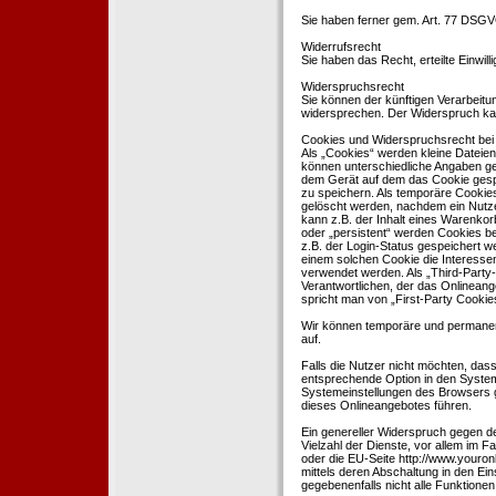
Sie haben ferner gem. Art. 77 DSGV
Widerrufsrecht
Sie haben das Recht, erteilte Einwil
Widerspruchsrecht
Sie können der künftigen Verarbeit
widersprechen. Der Widerspruch kan
Cookies und Widerspruchsrecht bei
Als „Cookies“ werden kleine Dateien
können unterschiedliche Angaben ge
dem Gerät auf dem das Cookie gesp
zu speichern. Als temporäre Cookies
gelöscht werden, nachdem ein Nutze
kann z.B. der Inhalt eines Warenkor
oder „persistent“ werden Cookies b
z.B. der Login-Status gespeichert 
einem solchen Cookie die Interesse
verwendet werden. Als „Third-Party
Verantwortlichen, der das Onlineang
spricht man von „First-Party Cookies
Wir können temporäre und permanen
auf.
Falls die Nutzer nicht möchten, da
entsprechende Option in den System
Systemeinstellungen des Browsers 
dieses Onlineangebotes führen.
Ein genereller Widerspruch gegen d
Vielzahl der Dienste, vor allem im F
oder die EU-Seite http://www.youro
mittels deren Abschaltung in den Ei
gegebenenfalls nicht alle Funktion