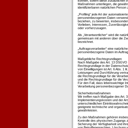
können, sofern diese zusätzlichen 
Maßnahmen unterliegen, die gewährle
identifizierbaren natürlichen Perso
„Profiling“ jede Art der automatisie
personenbezogenen Daten verwendet 
beziehen, zu bewerten, insbesondere
Vorlieben, Interessen, Zuverlässigke
oder vorherzusagen.
Als „Verantwortlicher“ wird die natür
gemeinsam mit anderen über die Zwe
bezeichnet.
„Auftragsverarbeiter“ eine natürliche
personenbezogene Daten im Auftrag 
Maßgebliche Rechtsgrundlagen
Nach Maßgabe des Art. 13 DSGVO tei
Rechtsgrundlage in der Datenschutze
von Einwilligungen ist Art. 6 Abs. 1 
Leistungen und Durchführung vertra
die Rechtsgrundlage für die Verarbeit
und die Rechtsgrundlage für die Vera
Für den Fall, dass lebenswichtige I
Verarbeitung personenbezogener Date
Sicherheitsmaßnahmen
Wir treffen nach Maßgabe des Art. 
Implementierungskosten und der Ar
unterschiedlichen Eintrittswahrschei
geeignete technische und organisa
gewährleisten.
Zu den Maßnahmen gehören insbesonde
Kontrolle des physischen Zugangs zu
Sicherung der Verfügbarkeit und ihr
von Betroffenenrechten, Löschung v