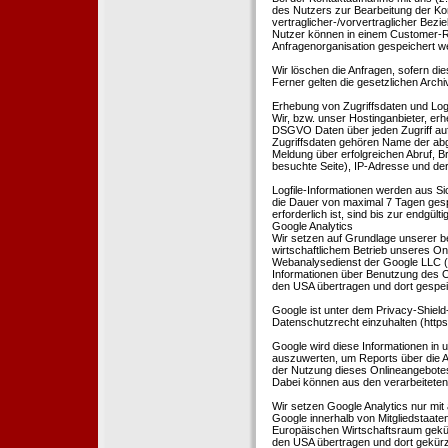
des Nutzers zur Bearbeitung der Kon
vertraglicher-/vorvertraglicher Bezi
Nutzer können in einem Customer-R
Anfragenorganisation gespeichert w
Wir löschen die Anfragen, sofern dies
Ferner gelten die gesetzlichen Archi
Erhebung von Zugriffsdaten und Logf
Wir, bzw. unser Hostinganbieter, erhe
DSGVO Daten über jeden Zugriff auf 
Zugriffsdaten gehören Name der abg
Meldung über erfolgreichen Abruf, 
besuchte Seite), IP-Adresse und der
Logfile-Informationen werden aus Si
die Dauer von maximal 7 Tagen ges
erforderlich ist, sind bis zur endgü
Google Analytics
Wir setzen auf Grundlage unserer be
wirtschaftlichem Betrieb unseres Onl
Webanalysedienst der Google LLC (
Informationen über Benutzung des O
den USA übertragen und dort gespei
Google ist unter dem Privacy-Shield
Datenschutzrecht einzuhalten (http
Google wird diese Informationen in
auszuwerten, um Reports über die A
der Nutzung dieses Onlineangebotes
Dabei können aus den verarbeiteten
Wir setzen Google Analytics nur mit 
Google innerhalb von Mitgliedstaat
Europäischen Wirtschaftsraum gekürz
den USA übertragen und dort gekürz