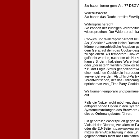
Sie haben ferner gem. Art. 77 DSGV
Widerrufsrecht
Sie haben das Recht, erteilte Einwil
Widerspruchsrecht
Sie können der künftigen Verarbeit
widersprechen. Der Widerspruch kan
Cookies und Widerspruchsrecht bei
Als „Cookies“ werden kleine Dateien
können unterschiedliche Angaben ge
dem Gerät auf dem das Cookie gesp
zu speichern. Als temporäre Cookies
gelöscht werden, nachdem ein Nutze
kann z.B. der Inhalt eines Warenkor
oder „persistent“ werden Cookies b
z.B. der Login-Status gespeichert 
einem solchen Cookie die Interesse
verwendet werden. Als „Third-Party
Verantwortlichen, der das Onlineang
spricht man von „First-Party Cookies
Wir können temporäre und permanen
auf.
Falls die Nutzer nicht möchten, da
entsprechende Option in den System
Systemeinstellungen des Browsers 
dieses Onlineangebotes führen.
Ein genereller Widerspruch gegen d
Vielzahl der Dienste, vor allem im F
oder die EU-Seite http://www.youro
mittels deren Abschaltung in den Ei
gegebenenfalls nicht alle Funktion