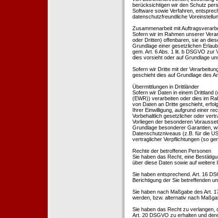
berücksichtigen wir den Schutz per
Software sowie Verfahren, entsprec
datenschutzfreundliche Voreinstell
Zusammenarbeit mit Auftragsverarbei
Sofern wir im Rahmen unserer Vera
oder Dritten) offenbaren, sie an dies
Grundlage einer gesetzlichen Erlaubn
gem. Art. 6 Abs. 1 lit. b DSGVO zur Ve
dies vorsieht oder auf Grundlage un
Sofern wir Dritte mit der Verarbeit
geschieht dies auf Grundlage des A
Übermittlungen in Drittländer
Sofern wir Daten in einem Drittland
(EWR)) verarbeiten oder dies im Ra
von Daten an Dritte geschieht, erfol
Ihrer Einwilligung, aufgrund einer r
Vorbehaltlich gesetzlicher oder vertr
Vorliegen der besonderen Voraussetzu
Grundlage besonderer Garantien, wie
Datenschutzniveaus (z.B. für die USA
vertraglicher Verpflichtungen (so ge
Rechte der betroffenen Personen
Sie haben das Recht, eine Bestätigu
über diese Daten sowie auf weitere
Sie haben entsprechend. Art. 16 DSG
Berichtigung der Sie betreffenden un
Sie haben nach Maßgabe des Art. 1
werden, bzw. alternativ nach Maßga
Sie haben das Recht zu verlangen, d
Art. 20 DSGVO zu erhalten und deren