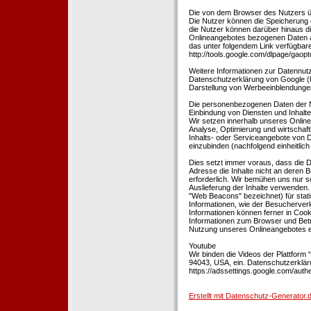
Die von dem Browser des Nutzers üb
Die Nutzer können die Speicherung 
die Nutzer können darüber hinaus d
Onlineangebotes bezogenen Daten an
das unter folgendem Link verfügbare
http://tools.google.com/dlpage/gaopt
Weitere Informationen zur Datennutz
Datenschutzerklärung von Google (htt
Darstellung von Werbeeinblendungen
Die personenbezogenen Daten der N
Einbindung von Diensten und Inhalten
Wir setzen innerhalb unseres Online
Analyse, Optimierung und wirtschaft
Inhalts- oder Serviceangebote von Dr
einzubinden (nachfolgend einheitlich 
Dies setzt immer voraus, dass die Dr
Adresse die Inhalte nicht an deren B
erforderlich. Wir bemühen uns nur so
Auslieferung der Inhalte verwenden.
"Web Beacons" bezeichnet) für stat
Informationen, wie der Besucherver
Informationen können ferner in Coo
Informationen zum Browser und Bet
Nutzung unseres Onlineangebotes en
Youtube
Wir binden die Videos der Plattfor
94043, USA, ein. Datenschutzerkläru
https://adssettings.google.com/authe
Erstellt mit Datenschutz-Generato