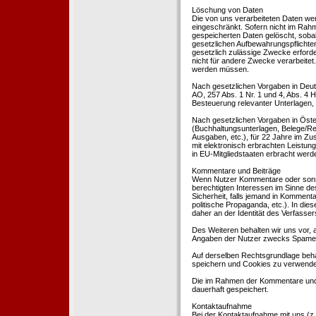
Löschung von Daten
Die von uns verarbeiteten Daten we
eingeschränkt. Sofern nicht im Rah
gespeicherten Daten gelöscht, sobal
gesetzlichen Aufbewahrungspflichten
gesetzlich zulässige Zwecke erforde
nicht für andere Zwecke verarbeitet.
werden müssen.
Nach gesetzlichen Vorgaben in Deut
AO, 257 Abs. 1 Nr. 1 und 4, Abs. 4
Besteuerung relevanter Unterlagen, 
Nach gesetzlichen Vorgaben in Öste
(Buchhaltungsunterlagen, Belege/Re
Ausgaben, etc.), für 22 Jahre im 
mit elektronisch erbrachten Leistu
in EU-Mitgliedstaaten erbracht wer
Kommentare und Beiträge
Wenn Nutzer Kommentare oder sonsti
berechtigten Interessen im Sinne des
Sicherheit, falls jemand in Kommenta
politische Propaganda, etc.). In di
daher an der Identität des Verfassers
Des Weiteren behalten wir uns vor, a
Angaben der Nutzer zwecks Spamer
Auf derselben Rechtsgrundlage behal
speichern und Cookies zu verwend
Die im Rahmen der Kommentare und
dauerhaft gespeichert.
Kontaktaufnahme
Bei der Kontaktaufnahme mit uns (z.