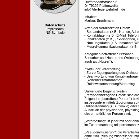
Duffernbachstrasse 5
D- 79292 Pfaffenweiler
info@derfeuerwehrhelm.de
Inhaber:
Markus Bruchmann
Datenschutz
Arten der verarbeiteten Daten:
Impressum
- Bestandsdaten (z.B., Namen, Adre
NS-Symbole
- Kontaktdaten (z.B., E-Mail, Telef
- Inhaltsdaten (z.B., Texteingaben, F
- Nutzungsdaten (z.B., besuchte Webs
- Meta-/Kommunikationsdaten (z.B.,
Kategorien betroffener Personen
Besucher und Nutzer des Onlineang
auch als „Nutzer“).
Zweck der Verarbeitung
- Zurverfügungstellung des Onlinean
- Beantwortung von Kontaktanfrage
- Sicherheitsmaßnahmen.
- Reichweitenmessung/Marketing
Verwendete Begrifflichkeiten
„Personenbezogene Daten“ sind alle In
Folgenden „betroffene Person“) bezieh
insbesondere mittels Zuordnung zu 
Online-Kennung (z.B. Cookie) oder 
Ausdruck der physischen, physiologis
dieser natürlichen Person sind.
„Verarbeitung“ ist jeder mit oder oh
im Zusammenhang mit personenbezoge
„Pseudonymisierung“ die Verarbeit
ohne Hinzuziehung zusätzlicher Inf