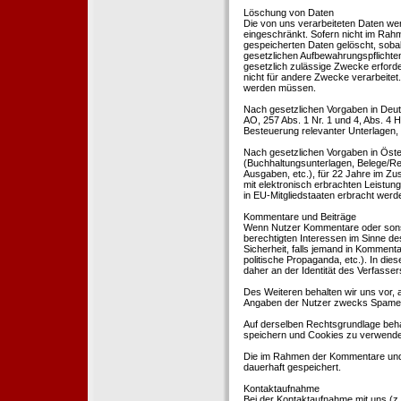
Löschung von Daten
Die von uns verarbeiteten Daten we
eingeschränkt. Sofern nicht im Rah
gespeicherten Daten gelöscht, sobal
gesetzlichen Aufbewahrungspflichten
gesetzlich zulässige Zwecke erforde
nicht für andere Zwecke verarbeitet.
werden müssen.
Nach gesetzlichen Vorgaben in Deut
AO, 257 Abs. 1 Nr. 1 und 4, Abs. 4
Besteuerung relevanter Unterlagen, 
Nach gesetzlichen Vorgaben in Öste
(Buchhaltungsunterlagen, Belege/Re
Ausgaben, etc.), für 22 Jahre im 
mit elektronisch erbrachten Leistu
in EU-Mitgliedstaaten erbracht wer
Kommentare und Beiträge
Wenn Nutzer Kommentare oder sonsti
berechtigten Interessen im Sinne des
Sicherheit, falls jemand in Kommenta
politische Propaganda, etc.). In di
daher an der Identität des Verfassers
Des Weiteren behalten wir uns vor, a
Angaben der Nutzer zwecks Spamer
Auf derselben Rechtsgrundlage behal
speichern und Cookies zu verwend
Die im Rahmen der Kommentare und
dauerhaft gespeichert.
Kontaktaufnahme
Bei der Kontaktaufnahme mit uns (z.