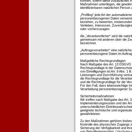
können, sofern diese zusätzlichen 
Maßnahmen unterliegen, die gewährle
identifizierbaren natürlichen Perso
„Profiling“ jede Art der automatisie
personenbezogenen Daten verwendet 
beziehen, zu bewerten, insbesondere
Vorlieben, Interessen, Zuverlässigke
oder vorherzusagen.
Als „Verantwortlicher“ wird die natür
gemeinsam mit anderen über die Zwe
bezeichnet.
„Auftragsverarbeiter“ eine natürliche
personenbezogene Daten im Auftrag 
Maßgebliche Rechtsgrundlagen
Nach Maßgabe des Art. 13 DSGVO tei
Rechtsgrundlage in der Datenschutze
von Einwilligungen ist Art. 6 Abs. 1 
Leistungen und Durchführung vertra
die Rechtsgrundlage für die Verarbeit
und die Rechtsgrundlage für die Vera
Für den Fall, dass lebenswichtige I
Verarbeitung personenbezogener Date
Sicherheitsmaßnahmen
Wir treffen nach Maßgabe des Art. 
Implementierungskosten und der Ar
unterschiedlichen Eintrittswahrschei
geeignete technische und organisa
gewährleisten.
Zu den Maßnahmen gehören insbesonde
Kontrolle des physischen Zugangs zu
Sicherung der Verfügbarkeit und ihr
von Betroffenenrechten, Löschung v