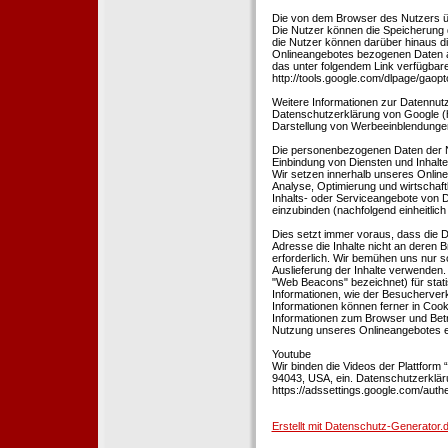
Die von dem Browser des Nutzers üb
Die Nutzer können die Speicherung 
die Nutzer können darüber hinaus d
Onlineangebotes bezogenen Daten an
das unter folgendem Link verfügbare
http://tools.google.com/dlpage/gaopt
Weitere Informationen zur Datennutz
Datenschutzerklärung von Google (htt
Darstellung von Werbeeinblendungen
Die personenbezogenen Daten der N
Einbindung von Diensten und Inhalten
Wir setzen innerhalb unseres Online
Analyse, Optimierung und wirtschaft
Inhalts- oder Serviceangebote von Dr
einzubinden (nachfolgend einheitlich 
Dies setzt immer voraus, dass die Dr
Adresse die Inhalte nicht an deren B
erforderlich. Wir bemühen uns nur so
Auslieferung der Inhalte verwenden.
"Web Beacons" bezeichnet) für stat
Informationen, wie der Besucherver
Informationen können ferner in Coo
Informationen zum Browser und Bet
Nutzung unseres Onlineangebotes en
Youtube
Wir binden die Videos der Plattfor
94043, USA, ein. Datenschutzerkläru
https://adssettings.google.com/authe
Erstellt mit Datenschutz-Generato