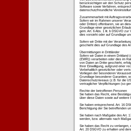
berücksichtigen wir den Schutz per
Software sowie Verfahren, entsprec
datenschutzfreundliche Voreinstell
Zusammenarbeit mit Auftragsverarbei
Sofern wir im Rahmen unserer Vera
oder Dritten) offenbaren, sie an dies
Grundlage einer gesetzlichen Erlaubn
gem. Art. 6 Abs. 1 lit. b DSGVO zur Ve
dies vorsieht oder auf Grundlage un
Sofern wir Dritte mit der Verarbeit
geschieht dies auf Grundlage des A
Übermittlungen in Drittländer
Sofern wir Daten in einem Drittland
(EWR)) verarbeiten oder dies im Ra
von Daten an Dritte geschieht, erfol
Ihrer Einwilligung, aufgrund einer r
Vorbehaltlich gesetzlicher oder vertr
Vorliegen der besonderen Voraussetzu
Grundlage besonderer Garantien, wie
Datenschutzniveaus (z.B. für die USA
vertraglicher Verpflichtungen (so ge
Rechte der betroffenen Personen
Sie haben das Recht, eine Bestätigu
über diese Daten sowie auf weitere
Sie haben entsprechend. Art. 16 DSG
Berichtigung der Sie betreffenden un
Sie haben nach Maßgabe des Art. 1
werden, bzw. alternativ nach Maßga
Sie haben das Recht zu verlangen, d
Art. 20 DSGVO zu erhalten und deren