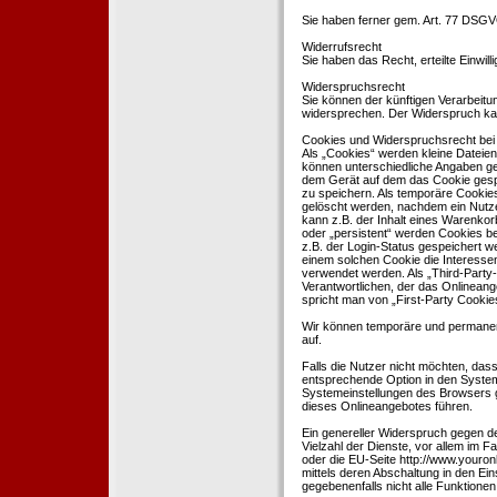
Sie haben ferner gem. Art. 77 DSGV
Widerrufsrecht
Sie haben das Recht, erteilte Einwil
Widerspruchsrecht
Sie können der künftigen Verarbeit
widersprechen. Der Widerspruch kan
Cookies und Widerspruchsrecht bei
Als „Cookies“ werden kleine Dateien
können unterschiedliche Angaben ge
dem Gerät auf dem das Cookie gesp
zu speichern. Als temporäre Cookies
gelöscht werden, nachdem ein Nutze
kann z.B. der Inhalt eines Warenkor
oder „persistent“ werden Cookies b
z.B. der Login-Status gespeichert 
einem solchen Cookie die Interesse
verwendet werden. Als „Third-Party
Verantwortlichen, der das Onlineang
spricht man von „First-Party Cookies
Wir können temporäre und permanen
auf.
Falls die Nutzer nicht möchten, da
entsprechende Option in den System
Systemeinstellungen des Browsers 
dieses Onlineangebotes führen.
Ein genereller Widerspruch gegen d
Vielzahl der Dienste, vor allem im F
oder die EU-Seite http://www.youro
mittels deren Abschaltung in den Ei
gegebenenfalls nicht alle Funktion