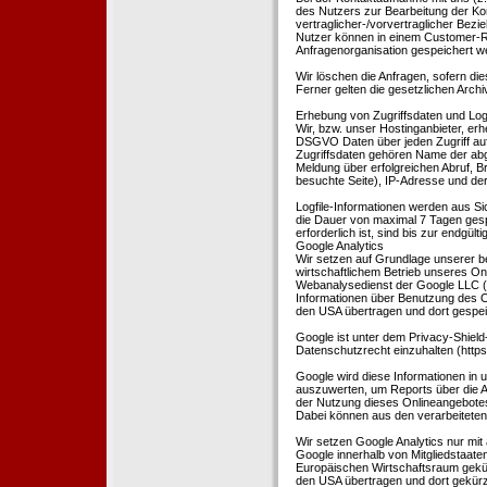
des Nutzers zur Bearbeitung der Kon
vertraglicher-/vorvertraglicher Bezi
Nutzer können in einem Customer-R
Anfragenorganisation gespeichert w
Wir löschen die Anfragen, sofern dies
Ferner gelten die gesetzlichen Archi
Erhebung von Zugriffsdaten und Logf
Wir, bzw. unser Hostinganbieter, erhe
DSGVO Daten über jeden Zugriff auf 
Zugriffsdaten gehören Name der abg
Meldung über erfolgreichen Abruf, 
besuchte Seite), IP-Adresse und der
Logfile-Informationen werden aus Si
die Dauer von maximal 7 Tagen ges
erforderlich ist, sind bis zur endgü
Google Analytics
Wir setzen auf Grundlage unserer be
wirtschaftlichem Betrieb unseres Onl
Webanalysedienst der Google LLC (
Informationen über Benutzung des O
den USA übertragen und dort gespei
Google ist unter dem Privacy-Shield
Datenschutzrecht einzuhalten (http
Google wird diese Informationen in
auszuwerten, um Reports über die A
der Nutzung dieses Onlineangebotes
Dabei können aus den verarbeiteten
Wir setzen Google Analytics nur mit 
Google innerhalb von Mitgliedstaat
Europäischen Wirtschaftsraum gekürz
den USA übertragen und dort gekürz