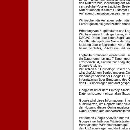
des Nutzers zur Bearbeitung der Kon
vertraglicher-/vorvertraglicher Bezi
Nutzer können in einem Customer-R
Anfragenorganisation gespeichert w
Wir löschen die Anfragen, sofern dies
Ferner gelten die gesetzlichen Archi
Erhebung von Zugriffsdaten und Logf
Wir, bzw. unser Hostinganbieter, erhe
DSGVO Daten über jeden Zugriff auf 
Zugriffsdaten gehören Name der abg
Meldung über erfolgreichen Abruf, 
besuchte Seite), IP-Adresse und der
Logfile-Informationen werden aus Si
die Dauer von maximal 7 Tagen ges
erforderlich ist, sind bis zur endgü
Google Analytics
Wir setzen auf Grundlage unserer be
wirtschaftlichem Betrieb unseres Onl
Webanalysedienst der Google LLC (
Informationen über Benutzung des O
den USA übertragen und dort gespei
Google ist unter dem Privacy-Shield
Datenschutzrecht einzuhalten (http
Google wird diese Informationen in
auszuwerten, um Reports über die A
der Nutzung dieses Onlineangebotes
Dabei können aus den verarbeiteten
Wir setzen Google Analytics nur mit 
Google innerhalb von Mitgliedstaat
Europäischen Wirtschaftsraum gekürz
den USA übertragen und dort gekürz