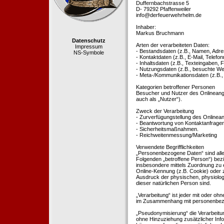
Duffernbachstrasse 5
D- 79292 Pfaffenweiler
info@derfeuerwehrhelm.de
Inhaber:
Markus Bruchmann
Datenschutz
Arten der verarbeiteten Daten:
Impressum
- Bestandsdaten (z.B., Namen, Adre
NS-Symbole
- Kontaktdaten (z.B., E-Mail, Telef
- Inhaltsdaten (z.B., Texteingaben, F
- Nutzungsdaten (z.B., besuchte Webs
- Meta-/Kommunikationsdaten (z.B.,
Kategorien betroffener Personen
Besucher und Nutzer des Onlineang
auch als „Nutzer“).
Zweck der Verarbeitung
- Zurverfügungstellung des Onlinean
- Beantwortung von Kontaktanfrage
- Sicherheitsmaßnahmen.
- Reichweitenmessung/Marketing
Verwendete Begrifflichkeiten
„Personenbezogene Daten“ sind alle In
Folgenden „betroffene Person“) bezieh
insbesondere mittels Zuordnung zu 
Online-Kennung (z.B. Cookie) oder 
Ausdruck der physischen, physiologis
dieser natürlichen Person sind.
„Verarbeitung“ ist jeder mit oder oh
im Zusammenhang mit personenbezoge
„Pseudonymisierung“ die Verarbeit
ohne Hinzuziehung zusätzlicher Inf