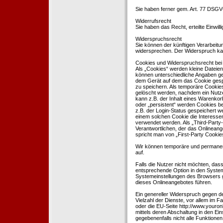
Sie haben ferner gem. Art. 77 DSGV
Widerrufsrecht
Sie haben das Recht, erteilte Einwil
Widerspruchsrecht
Sie können der künftigen Verarbeit
widersprechen. Der Widerspruch kan
Cookies und Widerspruchsrecht bei
Als „Cookies“ werden kleine Dateien
können unterschiedliche Angaben ge
dem Gerät auf dem das Cookie gesp
zu speichern. Als temporäre Cookies
gelöscht werden, nachdem ein Nutze
kann z.B. der Inhalt eines Warenkor
oder „persistent“ werden Cookies b
z.B. der Login-Status gespeichert 
einem solchen Cookie die Interesse
verwendet werden. Als „Third-Party
Verantwortlichen, der das Onlineang
spricht man von „First-Party Cookies
Wir können temporäre und permanen
auf.
Falls die Nutzer nicht möchten, da
entsprechende Option in den System
Systemeinstellungen des Browsers 
dieses Onlineangebotes führen.
Ein genereller Widerspruch gegen d
Vielzahl der Dienste, vor allem im F
oder die EU-Seite http://www.youro
mittels deren Abschaltung in den Ei
gegebenenfalls nicht alle Funktion