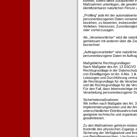
können, sofern diese zusätzlichen 
Maßnahmen unterliegen, die gewährle
identifizierbaren natürlichen Perso
„Profiling“ jede Art der automatisie
personenbezogenen Daten verwendet 
beziehen, zu bewerten, insbesondere
Vorlieben, Interessen, Zuverlässigke
oder vorherzusagen.
Als „Verantwortlicher“ wird die natür
gemeinsam mit anderen über die Zwe
bezeichnet.
„Auftragsverarbeiter“ eine natürliche
personenbezogene Daten im Auftrag 
Maßgebliche Rechtsgrundlagen
Nach Maßgabe des Art. 13 DSGVO tei
Rechtsgrundlage in der Datenschutze
von Einwilligungen ist Art. 6 Abs. 1 
Leistungen und Durchführung vertra
die Rechtsgrundlage für die Verarbeit
und die Rechtsgrundlage für die Vera
Für den Fall, dass lebenswichtige I
Verarbeitung personenbezogener Date
Sicherheitsmaßnahmen
Wir treffen nach Maßgabe des Art. 
Implementierungskosten und der Ar
unterschiedlichen Eintrittswahrschei
geeignete technische und organisa
gewährleisten.
Zu den Maßnahmen gehören insbesonde
Kontrolle des physischen Zugangs zu
Sicherung der Verfügbarkeit und ihr
von Betroffenenrechten, Löschung v