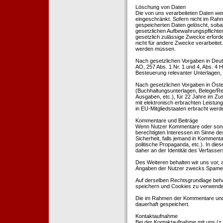
Löschung von Daten
Die von uns verarbeiteten Daten we
eingeschränkt. Sofern nicht im Rah
gespeicherten Daten gelöscht, sobal
gesetzlichen Aufbewahrungspflichten
gesetzlich zulässige Zwecke erforde
nicht für andere Zwecke verarbeitet.
werden müssen.
Nach gesetzlichen Vorgaben in Deut
AO, 257 Abs. 1 Nr. 1 und 4, Abs. 4
Besteuerung relevanter Unterlagen, 
Nach gesetzlichen Vorgaben in Öste
(Buchhaltungsunterlagen, Belege/Re
Ausgaben, etc.), für 22 Jahre im 
mit elektronisch erbrachten Leistu
in EU-Mitgliedstaaten erbracht wer
Kommentare und Beiträge
Wenn Nutzer Kommentare oder sonsti
berechtigten Interessen im Sinne des
Sicherheit, falls jemand in Kommenta
politische Propaganda, etc.). In di
daher an der Identität des Verfassers
Des Weiteren behalten wir uns vor, a
Angaben der Nutzer zwecks Spamer
Auf derselben Rechtsgrundlage behal
speichern und Cookies zu verwend
Die im Rahmen der Kommentare und
dauerhaft gespeichert.
Kontaktaufnahme
Bei der Kontaktaufnahme mit uns (z.