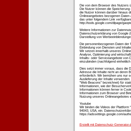
Die von dem Browser des Nutzers üb
Die Nutzer können die Speicherung 
die Nutzer können darüber hinaus d
Onlineangebotes bezogenen Daten an
das unter folgendem Link verfügbare
http://tools.google.com/dlpage/gaopt
Weitere Informationen zur Datennutz
Datenschutzerklärung von Google (htt
Darstellung von Werbeeinblendungen
Die personenbezogenen Daten der N
Einbindung von Diensten und Inhalten
Wir setzen innerhalb unseres Online
Analyse, Optimierung und wirtschaft
Inhalts- oder Serviceangebote von Dr
einzubinden (nachfolgend einheitlich 
Dies setzt immer voraus, dass die Dr
Adresse die Inhalte nicht an deren B
erforderlich. Wir bemühen uns nur so
Auslieferung der Inhalte verwenden.
"Web Beacons" bezeichnet) für stat
Informationen, wie der Besucherver
Informationen können ferner in Coo
Informationen zum Browser und Bet
Nutzung unseres Onlineangebotes en
Youtube
Wir binden die Videos der Plattfor
94043, USA, ein. Datenschutzerkläru
https://adssettings.google.com/authe
Erstellt mit Datenschutz-Generato