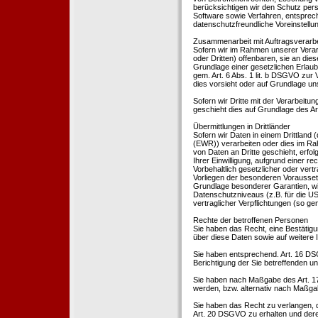
berücksichtigen wir den Schutz per
Software sowie Verfahren, entsprec
datenschutzfreundliche Voreinstell
Zusammenarbeit mit Auftragsverarbei
Sofern wir im Rahmen unserer Vera
oder Dritten) offenbaren, sie an dies
Grundlage einer gesetzlichen Erlaubn
gem. Art. 6 Abs. 1 lit. b DSGVO zur Ve
dies vorsieht oder auf Grundlage un
Sofern wir Dritte mit der Verarbeit
geschieht dies auf Grundlage des A
Übermittlungen in Drittländer
Sofern wir Daten in einem Drittland
(EWR)) verarbeiten oder dies im Ra
von Daten an Dritte geschieht, erfol
Ihrer Einwilligung, aufgrund einer r
Vorbehaltlich gesetzlicher oder vertr
Vorliegen der besonderen Voraussetzu
Grundlage besonderer Garantien, wie
Datenschutzniveaus (z.B. für die USA
vertraglicher Verpflichtungen (so ge
Rechte der betroffenen Personen
Sie haben das Recht, eine Bestätigu
über diese Daten sowie auf weitere
Sie haben entsprechend. Art. 16 DSG
Berichtigung der Sie betreffenden un
Sie haben nach Maßgabe des Art. 1
werden, bzw. alternativ nach Maßga
Sie haben das Recht zu verlangen, d
Art. 20 DSGVO zu erhalten und deren