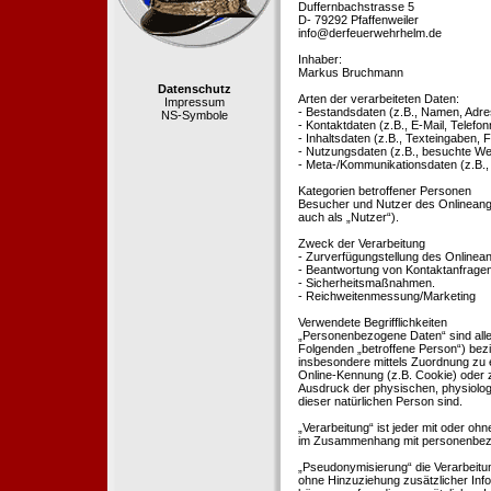
Duffernbachstrasse 5
D- 79292 Pfaffenweiler
info@derfeuerwehrhelm.de
Inhaber:
Markus Bruchmann
Datenschutz
Arten der verarbeiteten Daten:
Impressum
- Bestandsdaten (z.B., Namen, Adre
NS-Symbole
- Kontaktdaten (z.B., E-Mail, Telef
- Inhaltsdaten (z.B., Texteingaben, F
- Nutzungsdaten (z.B., besuchte Webs
- Meta-/Kommunikationsdaten (z.B.,
Kategorien betroffener Personen
Besucher und Nutzer des Onlineang
auch als „Nutzer“).
Zweck der Verarbeitung
- Zurverfügungstellung des Onlinean
- Beantwortung von Kontaktanfrage
- Sicherheitsmaßnahmen.
- Reichweitenmessung/Marketing
Verwendete Begrifflichkeiten
„Personenbezogene Daten“ sind alle In
Folgenden „betroffene Person“) bezieh
insbesondere mittels Zuordnung zu 
Online-Kennung (z.B. Cookie) oder 
Ausdruck der physischen, physiologis
dieser natürlichen Person sind.
„Verarbeitung“ ist jeder mit oder oh
im Zusammenhang mit personenbezoge
„Pseudonymisierung“ die Verarbeit
ohne Hinzuziehung zusätzlicher Inf