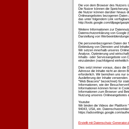
Die von dem Browser des Nutzers üb
Die Nutzer können die Speicherung 
die Nutzer können darüber hinaus d
Onlineangebotes bezogenen Daten an
das unter folgendem Link verfügbare
http://tools.google.com/dlpage/gaopt
Weitere Informationen zur Datennutz
Datenschutzerklärung von Google (htt
Darstellung von Werbeeinblendungen
Die personenbezogenen Daten der N
Einbindung von Diensten und Inhalten
Wir setzen innerhalb unseres Online
Analyse, Optimierung und wirtschaft
Inhalts- oder Serviceangebote von Dr
einzubinden (nachfolgend einheitlich 
Dies setzt immer voraus, dass die Dr
Adresse die Inhalte nicht an deren B
erforderlich. Wir bemühen uns nur so
Auslieferung der Inhalte verwenden.
"Web Beacons" bezeichnet) für stat
Informationen, wie der Besucherver
Informationen können ferner in Coo
Informationen zum Browser und Bet
Nutzung unseres Onlineangebotes en
Youtube
Wir binden die Videos der Plattfor
94043, USA, ein. Datenschutzerkläru
https://adssettings.google.com/authe
Erstellt mit Datenschutz-Generato