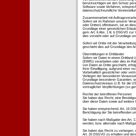
berücksichtigen wir den Schutz per
Software sowie Verfahren, entsprec
datenschutzfreundliche Voreinstell
Zusammenarbeit mit Auftragsverarbei
Sofern wir im Rahmen unserer Vera
oder Dritten) offenbaren, sie an dies
Grundlage einer gesetzlichen Erlaubn
gem. Art. 6 Abs. 1 lit. b DSGVO zur Ve
dies vorsieht oder auf Grundlage un
Sofern wir Dritte mit der Verarbeit
geschieht dies auf Grundlage des A
Übermittlungen in Drittländer
Sofern wir Daten in einem Drittland
(EWR)) verarbeiten oder dies im Ra
von Daten an Dritte geschieht, erfol
Ihrer Einwilligung, aufgrund einer r
Vorbehaltlich gesetzlicher oder vertr
Vorliegen der besonderen Voraussetzu
Grundlage besonderer Garantien, wie
Datenschutzniveaus (z.B. für die USA
vertraglicher Verpflichtungen (so ge
Rechte der betroffenen Personen
Sie haben das Recht, eine Bestätigu
über diese Daten sowie auf weitere
Sie haben entsprechend. Art. 16 DSG
Berichtigung der Sie betreffenden un
Sie haben nach Maßgabe des Art. 1
werden, bzw. alternativ nach Maßga
Sie haben das Recht zu verlangen, d
Art. 20 DSGVO zu erhalten und deren