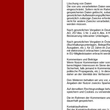
Löschung von Daten
Die von uns verarbeiteten Daten we
eingeschränkt. Sofern nicht im Rah
gespeicherten Daten gelöscht, sobal
gesetzlichen Aufbewahrungspflichten
gesetzlich zulässige Zwecke erforde
nicht für andere Zwecke verarbeitet.
werden müssen.
Nach gesetzlichen Vorgaben in Deut
AO, 257 Abs. 1 Nr. 1 und 4, Abs. 4
Besteuerung relevanter Unterlagen, 
Nach gesetzlichen Vorgaben in Öste
(Buchhaltungsunterlagen, Belege/Re
Ausgaben, etc.), für 22 Jahre im 
mit elektronisch erbrachten Leistu
in EU-Mitgliedstaaten erbracht wer
Kommentare und Beiträge
Wenn Nutzer Kommentare oder sonsti
berechtigten Interessen im Sinne des
Sicherheit, falls jemand in Kommenta
politische Propaganda, etc.). In di
daher an der Identität des Verfassers
Des Weiteren behalten wir uns vor, a
Angaben der Nutzer zwecks Spamer
Auf derselben Rechtsgrundlage behal
speichern und Cookies zu verwend
Die im Rahmen der Kommentare und
dauerhaft gespeichert.
Kontaktaufnahme
Bei der Kontaktaufnahme mit uns (z.