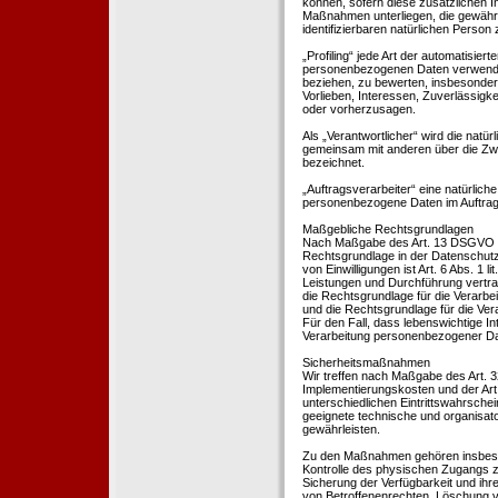
können, sofern diese zusätzlichen 
Maßnahmen unterliegen, die gewährle
identifizierbaren natürlichen Perso
„Profiling“ jede Art der automatisie
personenbezogenen Daten verwendet 
beziehen, zu bewerten, insbesondere
Vorlieben, Interessen, Zuverlässigke
oder vorherzusagen.
Als „Verantwortlicher“ wird die natür
gemeinsam mit anderen über die Zwe
bezeichnet.
„Auftragsverarbeiter“ eine natürliche
personenbezogene Daten im Auftrag 
Maßgebliche Rechtsgrundlagen
Nach Maßgabe des Art. 13 DSGVO tei
Rechtsgrundlage in der Datenschutze
von Einwilligungen ist Art. 6 Abs. 1 
Leistungen und Durchführung vertra
die Rechtsgrundlage für die Verarbeit
und die Rechtsgrundlage für die Vera
Für den Fall, dass lebenswichtige I
Verarbeitung personenbezogener Date
Sicherheitsmaßnahmen
Wir treffen nach Maßgabe des Art. 
Implementierungskosten und der Ar
unterschiedlichen Eintrittswahrschei
geeignete technische und organisa
gewährleisten.
Zu den Maßnahmen gehören insbesonde
Kontrolle des physischen Zugangs zu
Sicherung der Verfügbarkeit und ihr
von Betroffenenrechten, Löschung v