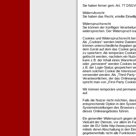
Sie haben ferner gem. Art. 77 DSGV
Widerrufsrecht
Sie haben das Recht, erteilte Einwil
Widerspruchsrecht
Sie können der künftigen Verarbeit
widersprechen. Der Widerspruch kan
Cookies und Widerspruchsrecht bei
Als „Cookies“ werden kleine Dateien
können unterschiedliche Angaben ge
dem Gerät auf dem das Cookie gesp
zu speichern. Als temporäre Cookies
gelöscht werden, nachdem ein Nutze
kann z.B. der Inhalt eines Warenkor
oder „persistent“ werden Cookies b
z.B. der Login-Status gespeichert 
einem solchen Cookie die Interesse
verwendet werden. Als „Third-Party
Verantwortlichen, der das Onlineang
spricht man von „First-Party Cookies
Wir können temporäre und permanen
auf.
Falls die Nutzer nicht möchten, da
entsprechende Option in den System
Systemeinstellungen des Browsers 
dieses Onlineangebotes führen.
Ein genereller Widerspruch gegen d
Vielzahl der Dienste, vor allem im F
oder die EU-Seite http://www.youro
mittels deren Abschaltung in den Ei
gegebenenfalls nicht alle Funktion