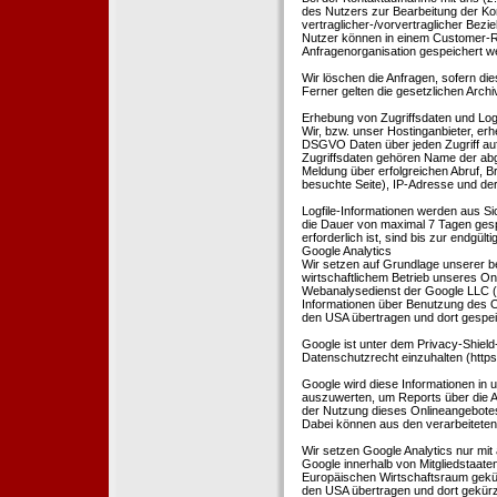
des Nutzers zur Bearbeitung der Kon
vertraglicher-/vorvertraglicher Bezi
Nutzer können in einem Customer-R
Anfragenorganisation gespeichert w
Wir löschen die Anfragen, sofern dies
Ferner gelten die gesetzlichen Archi
Erhebung von Zugriffsdaten und Logf
Wir, bzw. unser Hostinganbieter, erhe
DSGVO Daten über jeden Zugriff auf 
Zugriffsdaten gehören Name der abg
Meldung über erfolgreichen Abruf, 
besuchte Seite), IP-Adresse und der
Logfile-Informationen werden aus Si
die Dauer von maximal 7 Tagen ges
erforderlich ist, sind bis zur endgü
Google Analytics
Wir setzen auf Grundlage unserer be
wirtschaftlichem Betrieb unseres Onl
Webanalysedienst der Google LLC (
Informationen über Benutzung des O
den USA übertragen und dort gespei
Google ist unter dem Privacy-Shield
Datenschutzrecht einzuhalten (http
Google wird diese Informationen in
auszuwerten, um Reports über die A
der Nutzung dieses Onlineangebotes
Dabei können aus den verarbeiteten
Wir setzen Google Analytics nur mit 
Google innerhalb von Mitgliedstaat
Europäischen Wirtschaftsraum gekürz
den USA übertragen und dort gekürz