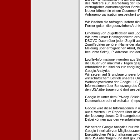
des Nutzers zur Bearbeitung der Kon
vertraglicher-/vorvertraglicher Bezi
Nutzer können in einem Customer-R
Anfragenorganisation gespeichert w
Wir löschen die Anfragen, sofern dies
Ferner gelten die gesetzlichen Archi
Erhebung von Zugriffsdaten und Logf
Wir, bzw. unser Hostinganbieter, erhe
DSGVO Daten über jeden Zugriff auf 
Zugriffsdaten gehören Name der abg
Meldung über erfolgreichen Abruf, 
besuchte Seite), IP-Adresse und der
Logfile-Informationen werden aus Si
die Dauer von maximal 7 Tagen ges
erforderlich ist, sind bis zur endgü
Google Analytics
Wir setzen auf Grundlage unserer be
wirtschaftlichem Betrieb unseres Onl
Webanalysedienst der Google LLC (
Informationen über Benutzung des O
den USA übertragen und dort gespei
Google ist unter dem Privacy-Shield
Datenschutzrecht einzuhalten (http
Google wird diese Informationen in
auszuwerten, um Reports über die A
der Nutzung dieses Onlineangebotes
Dabei können aus den verarbeiteten
Wir setzen Google Analytics nur mit 
Google innerhalb von Mitgliedstaat
Europäischen Wirtschaftsraum gekürz
den USA übertragen und dort gekürz