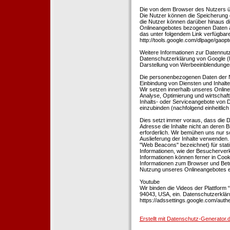
Die von dem Browser des Nutzers üb
Die Nutzer können die Speicherung 
die Nutzer können darüber hinaus d
Onlineangebotes bezogenen Daten an
das unter folgendem Link verfügbare
http://tools.google.com/dlpage/gaopt
Weitere Informationen zur Datennutz
Datenschutzerklärung von Google (htt
Darstellung von Werbeeinblendungen
Die personenbezogenen Daten der N
Einbindung von Diensten und Inhalten
Wir setzen innerhalb unseres Online
Analyse, Optimierung und wirtschaft
Inhalts- oder Serviceangebote von Dr
einzubinden (nachfolgend einheitlich 
Dies setzt immer voraus, dass die Dr
Adresse die Inhalte nicht an deren B
erforderlich. Wir bemühen uns nur so
Auslieferung der Inhalte verwenden.
"Web Beacons" bezeichnet) für stat
Informationen, wie der Besucherver
Informationen können ferner in Coo
Informationen zum Browser und Bet
Nutzung unseres Onlineangebotes en
Youtube
Wir binden die Videos der Plattfor
94043, USA, ein. Datenschutzerkläru
https://adssettings.google.com/authe
Erstellt mit Datenschutz-Generato