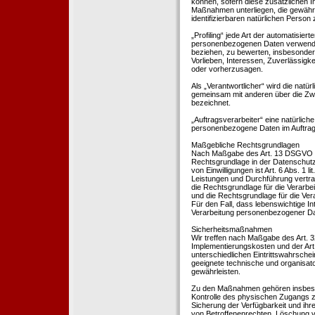
können, sofern diese zusätzlichen 
Maßnahmen unterliegen, die gewährle
identifizierbaren natürlichen Perso
„Profiling“ jede Art der automatisie
personenbezogenen Daten verwendet 
beziehen, zu bewerten, insbesondere
Vorlieben, Interessen, Zuverlässigke
oder vorherzusagen.
Als „Verantwortlicher“ wird die natür
gemeinsam mit anderen über die Zwe
bezeichnet.
„Auftragsverarbeiter“ eine natürliche
personenbezogene Daten im Auftrag 
Maßgebliche Rechtsgrundlagen
Nach Maßgabe des Art. 13 DSGVO tei
Rechtsgrundlage in der Datenschutze
von Einwilligungen ist Art. 6 Abs. 1 
Leistungen und Durchführung vertra
die Rechtsgrundlage für die Verarbeit
und die Rechtsgrundlage für die Vera
Für den Fall, dass lebenswichtige I
Verarbeitung personenbezogener Date
Sicherheitsmaßnahmen
Wir treffen nach Maßgabe des Art. 
Implementierungskosten und der Ar
unterschiedlichen Eintrittswahrschei
geeignete technische und organisa
gewährleisten.
Zu den Maßnahmen gehören insbesonde
Kontrolle des physischen Zugangs zu
Sicherung der Verfügbarkeit und ihr
von Betroffenenrechten, Löschung v