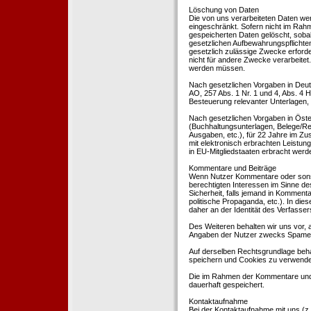
Löschung von Daten
Die von uns verarbeiteten Daten we
eingeschränkt. Sofern nicht im Rah
gespeicherten Daten gelöscht, sobal
gesetzlichen Aufbewahrungspflichten
gesetzlich zulässige Zwecke erforde
nicht für andere Zwecke verarbeitet.
werden müssen.
Nach gesetzlichen Vorgaben in Deut
AO, 257 Abs. 1 Nr. 1 und 4, Abs. 4
Besteuerung relevanter Unterlagen, 
Nach gesetzlichen Vorgaben in Öste
(Buchhaltungsunterlagen, Belege/Re
Ausgaben, etc.), für 22 Jahre im 
mit elektronisch erbrachten Leistu
in EU-Mitgliedstaaten erbracht wer
Kommentare und Beiträge
Wenn Nutzer Kommentare oder sonsti
berechtigten Interessen im Sinne des
Sicherheit, falls jemand in Kommenta
politische Propaganda, etc.). In di
daher an der Identität des Verfassers
Des Weiteren behalten wir uns vor, a
Angaben der Nutzer zwecks Spamer
Auf derselben Rechtsgrundlage behal
speichern und Cookies zu verwend
Die im Rahmen der Kommentare und
dauerhaft gespeichert.
Kontaktaufnahme
Bei der Kontaktaufnahme mit uns (z.