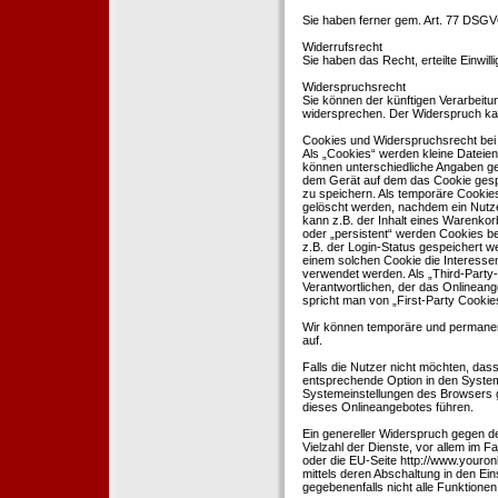
Sie haben ferner gem. Art. 77 DSGV
Widerrufsrecht
Sie haben das Recht, erteilte Einwil
Widerspruchsrecht
Sie können der künftigen Verarbeit
widersprechen. Der Widerspruch kan
Cookies und Widerspruchsrecht bei
Als „Cookies“ werden kleine Dateien
können unterschiedliche Angaben ge
dem Gerät auf dem das Cookie gesp
zu speichern. Als temporäre Cookies
gelöscht werden, nachdem ein Nutze
kann z.B. der Inhalt eines Warenkor
oder „persistent“ werden Cookies b
z.B. der Login-Status gespeichert 
einem solchen Cookie die Interesse
verwendet werden. Als „Third-Party
Verantwortlichen, der das Onlineang
spricht man von „First-Party Cookies
Wir können temporäre und permanen
auf.
Falls die Nutzer nicht möchten, da
entsprechende Option in den System
Systemeinstellungen des Browsers 
dieses Onlineangebotes führen.
Ein genereller Widerspruch gegen d
Vielzahl der Dienste, vor allem im F
oder die EU-Seite http://www.youro
mittels deren Abschaltung in den Ei
gegebenenfalls nicht alle Funktion