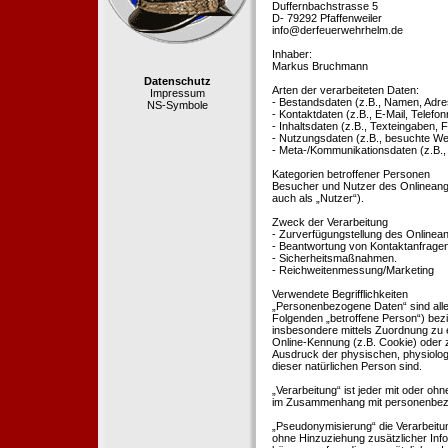
Duffernbachstrasse 5
D- 79292 Pfaffenweiler
info@derfeuerwehrhelm.de
Inhaber:
Markus Bruchmann
Datenschutz
Arten der verarbeiteten Daten:
Impressum
- Bestandsdaten (z.B., Namen, Adre
NS-Symbole
- Kontaktdaten (z.B., E-Mail, Telef
- Inhaltsdaten (z.B., Texteingaben, F
- Nutzungsdaten (z.B., besuchte Webs
- Meta-/Kommunikationsdaten (z.B.,
Kategorien betroffener Personen
Besucher und Nutzer des Onlineang
auch als „Nutzer“).
Zweck der Verarbeitung
- Zurverfügungstellung des Onlinean
- Beantwortung von Kontaktanfrage
- Sicherheitsmaßnahmen.
- Reichweitenmessung/Marketing
Verwendete Begrifflichkeiten
„Personenbezogene Daten“ sind alle In
Folgenden „betroffene Person“) bezieh
insbesondere mittels Zuordnung zu 
Online-Kennung (z.B. Cookie) oder 
Ausdruck der physischen, physiologis
dieser natürlichen Person sind.
„Verarbeitung“ ist jeder mit oder oh
im Zusammenhang mit personenbezoge
„Pseudonymisierung“ die Verarbeit
ohne Hinzuziehung zusätzlicher Inf