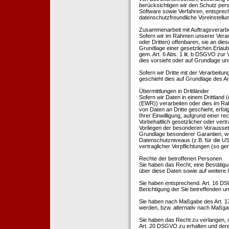
berücksichtigen wir den Schutz per
Software sowie Verfahren, entsprec
datenschutzfreundliche Voreinstell
Zusammenarbeit mit Auftragsverarbei
Sofern wir im Rahmen unserer Vera
oder Dritten) offenbaren, sie an dies
Grundlage einer gesetzlichen Erlaubn
gem. Art. 6 Abs. 1 lit. b DSGVO zur Ve
dies vorsieht oder auf Grundlage un
Sofern wir Dritte mit der Verarbeit
geschieht dies auf Grundlage des A
Übermittlungen in Drittländer
Sofern wir Daten in einem Drittland
(EWR)) verarbeiten oder dies im Ra
von Daten an Dritte geschieht, erfol
Ihrer Einwilligung, aufgrund einer r
Vorbehaltlich gesetzlicher oder vertr
Vorliegen der besonderen Voraussetzu
Grundlage besonderer Garantien, wie
Datenschutzniveaus (z.B. für die USA
vertraglicher Verpflichtungen (so ge
Rechte der betroffenen Personen
Sie haben das Recht, eine Bestätigu
über diese Daten sowie auf weitere
Sie haben entsprechend. Art. 16 DSG
Berichtigung der Sie betreffenden un
Sie haben nach Maßgabe des Art. 1
werden, bzw. alternativ nach Maßga
Sie haben das Recht zu verlangen, d
Art. 20 DSGVO zu erhalten und deren