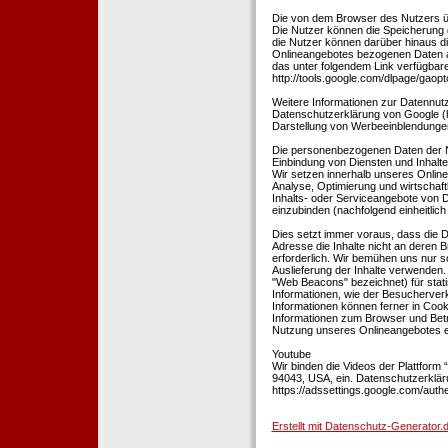
Die von dem Browser des Nutzers üb
Die Nutzer können die Speicherung 
die Nutzer können darüber hinaus d
Onlineangebotes bezogenen Daten an
das unter folgendem Link verfügbare
http://tools.google.com/dlpage/gaopt
Weitere Informationen zur Datennutz
Datenschutzerklärung von Google (htt
Darstellung von Werbeeinblendungen
Die personenbezogenen Daten der N
Einbindung von Diensten und Inhalten
Wir setzen innerhalb unseres Online
Analyse, Optimierung und wirtschaft
Inhalts- oder Serviceangebote von Dr
einzubinden (nachfolgend einheitlich 
Dies setzt immer voraus, dass die Dr
Adresse die Inhalte nicht an deren B
erforderlich. Wir bemühen uns nur so
Auslieferung der Inhalte verwenden.
"Web Beacons" bezeichnet) für stat
Informationen, wie der Besucherver
Informationen können ferner in Coo
Informationen zum Browser und Bet
Nutzung unseres Onlineangebotes en
Youtube
Wir binden die Videos der Plattfor
94043, USA, ein. Datenschutzerkläru
https://adssettings.google.com/authe
Erstellt mit Datenschutz-Generato