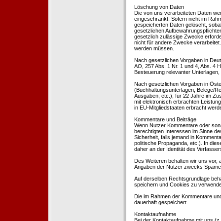
Löschung von Daten
Die von uns verarbeiteten Daten we
eingeschränkt. Sofern nicht im Rah
gespeicherten Daten gelöscht, sobal
gesetzlichen Aufbewahrungspflichten
gesetzlich zulässige Zwecke erforde
nicht für andere Zwecke verarbeitet.
werden müssen.
Nach gesetzlichen Vorgaben in Deut
AO, 257 Abs. 1 Nr. 1 und 4, Abs. 4
Besteuerung relevanter Unterlagen, 
Nach gesetzlichen Vorgaben in Öste
(Buchhaltungsunterlagen, Belege/Re
Ausgaben, etc.), für 22 Jahre im 
mit elektronisch erbrachten Leistu
in EU-Mitgliedstaaten erbracht wer
Kommentare und Beiträge
Wenn Nutzer Kommentare oder sonsti
berechtigten Interessen im Sinne des
Sicherheit, falls jemand in Kommenta
politische Propaganda, etc.). In di
daher an der Identität des Verfassers
Des Weiteren behalten wir uns vor, a
Angaben der Nutzer zwecks Spamer
Auf derselben Rechtsgrundlage behal
speichern und Cookies zu verwend
Die im Rahmen der Kommentare und
dauerhaft gespeichert.
Kontaktaufnahme
Bei der Kontaktaufnahme mit uns (z.