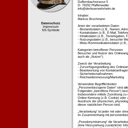
Duffernbachstrasse 5
D- 79292 Pfaffenweiler
info@derfeuerwehrhelm.de
Inhaber:
Markus Bruchmann
Datenschutz
Arten der verarbeiteten Daten:
Impressum
- Bestandsdaten (z.B., Namen, Adre
NS-Symbole
- Kontaktdaten (z.B., E-Mail, Telef
- Inhaltsdaten (z.B., Texteingaben, F
- Nutzungsdaten (z.B., besuchte Webs
- Meta-/Kommunikationsdaten (z.B.,
Kategorien betroffener Personen
Besucher und Nutzer des Onlineang
auch als „Nutzer“).
Zweck der Verarbeitung
- Zurverfügungstellung des Onlinean
- Beantwortung von Kontaktanfrage
- Sicherheitsmaßnahmen.
- Reichweitenmessung/Marketing
Verwendete Begrifflichkeiten
„Personenbezogene Daten“ sind alle In
Folgenden „betroffene Person“) bezieh
insbesondere mittels Zuordnung zu 
Online-Kennung (z.B. Cookie) oder 
Ausdruck der physischen, physiologis
dieser natürlichen Person sind.
„Verarbeitung“ ist jeder mit oder oh
im Zusammenhang mit personenbezoge
„Pseudonymisierung“ die Verarbeit
ohne Hinzuziehung zusätzlicher Inf