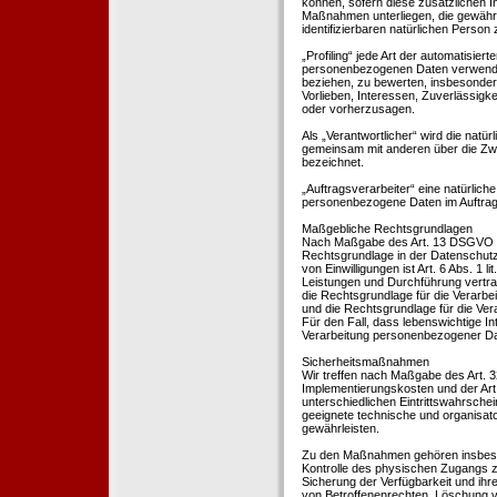
können, sofern diese zusätzlichen 
Maßnahmen unterliegen, die gewährle
identifizierbaren natürlichen Perso
„Profiling“ jede Art der automatisie
personenbezogenen Daten verwendet 
beziehen, zu bewerten, insbesondere
Vorlieben, Interessen, Zuverlässigke
oder vorherzusagen.
Als „Verantwortlicher“ wird die natür
gemeinsam mit anderen über die Zwe
bezeichnet.
„Auftragsverarbeiter“ eine natürliche
personenbezogene Daten im Auftrag 
Maßgebliche Rechtsgrundlagen
Nach Maßgabe des Art. 13 DSGVO tei
Rechtsgrundlage in der Datenschutze
von Einwilligungen ist Art. 6 Abs. 1 
Leistungen und Durchführung vertra
die Rechtsgrundlage für die Verarbeit
und die Rechtsgrundlage für die Vera
Für den Fall, dass lebenswichtige I
Verarbeitung personenbezogener Date
Sicherheitsmaßnahmen
Wir treffen nach Maßgabe des Art. 
Implementierungskosten und der Ar
unterschiedlichen Eintrittswahrschei
geeignete technische und organisa
gewährleisten.
Zu den Maßnahmen gehören insbesonde
Kontrolle des physischen Zugangs zu
Sicherung der Verfügbarkeit und ihr
von Betroffenenrechten, Löschung v