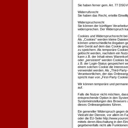
Sie haben ferner gem. Art. 77 DSGV
Widerrufsrecht
Sie haben das Recht, erteilte Einwil
Widerspruchsrecht
Sie können der künftigen Verarbeit
widersprechen. Der Widerspruch kan
Cookies und Widerspruchsrecht bei
Als „Cookies“ werden kleine Dateien
können unterschiedliche Angaben ge
dem Gerät auf dem das Cookie gesp
zu speichern. Als temporäre Cookies
gelöscht werden, nachdem ein Nutze
kann z.B. der Inhalt eines Warenkor
oder „persistent“ werden Cookies b
z.B. der Login-Status gespeichert 
einem solchen Cookie die Interesse
verwendet werden. Als „Third-Party
Verantwortlichen, der das Onlineang
spricht man von „First-Party Cookies
Wir können temporäre und permanen
auf.
Falls die Nutzer nicht möchten, da
entsprechende Option in den System
Systemeinstellungen des Browsers 
dieses Onlineangebotes führen.
Ein genereller Widerspruch gegen d
Vielzahl der Dienste, vor allem im F
oder die EU-Seite http://www.youro
mittels deren Abschaltung in den Ei
gegebenenfalls nicht alle Funktion