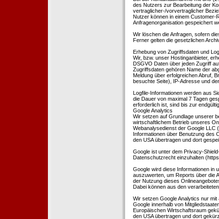
des Nutzers zur Bearbeitung der Kon
vertraglicher-/vorvertraglicher Bezi
Nutzer können in einem Customer-R
Anfragenorganisation gespeichert w
Wir löschen die Anfragen, sofern dies
Ferner gelten die gesetzlichen Archi
Erhebung von Zugriffsdaten und Logf
Wir, bzw. unser Hostinganbieter, erhe
DSGVO Daten über jeden Zugriff auf 
Zugriffsdaten gehören Name der abg
Meldung über erfolgreichen Abruf, 
besuchte Seite), IP-Adresse und der
Logfile-Informationen werden aus Si
die Dauer von maximal 7 Tagen ges
erforderlich ist, sind bis zur endgü
Google Analytics
Wir setzen auf Grundlage unserer be
wirtschaftlichem Betrieb unseres Onl
Webanalysedienst der Google LLC (
Informationen über Benutzung des O
den USA übertragen und dort gespei
Google ist unter dem Privacy-Shield
Datenschutzrecht einzuhalten (http
Google wird diese Informationen in
auszuwerten, um Reports über die A
der Nutzung dieses Onlineangebotes
Dabei können aus den verarbeiteten
Wir setzen Google Analytics nur mit 
Google innerhalb von Mitgliedstaat
Europäischen Wirtschaftsraum gekürz
den USA übertragen und dort gekürz