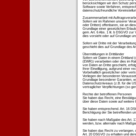
berücksichtigen wir den Schutz per
Software sowie Verfahren, entsprec
datenschutzfreundliche Voreinstell
Zusammenarbeit mit Auftragsverarbei
Sofern wir im Rahmen unserer Vera
oder Dritten) offenbaren, sie an dies
Grundlage einer gesetzlichen Erlaubn
gem. Art. 6 Abs. 1 lit. b DSGVO zur Ve
dies vorsieht oder auf Grundlage un
Sofern wir Dritte mit der Verarbeit
geschieht dies auf Grundlage des A
Übermittlungen in Drittländer
Sofern wir Daten in einem Drittland
(EWR)) verarbeiten oder dies im Ra
von Daten an Dritte geschieht, erfol
Ihrer Einwilligung, aufgrund einer r
Vorbehaltlich gesetzlicher oder vertr
Vorliegen der besonderen Voraussetzu
Grundlage besonderer Garantien, wie
Datenschutzniveaus (z.B. für die USA
vertraglicher Verpflichtungen (so ge
Rechte der betroffenen Personen
Sie haben das Recht, eine Bestätigu
über diese Daten sowie auf weitere
Sie haben entsprechend. Art. 16 DSG
Berichtigung der Sie betreffenden un
Sie haben nach Maßgabe des Art. 1
werden, bzw. alternativ nach Maßga
Sie haben das Recht zu verlangen, d
Art. 20 DSGVO zu erhalten und deren