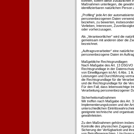
können, sofern diese zusätzlichen 
Maßnahmen unterliegen, die gewährle
identifizierbaren natürlichen Perso
„Profiling“ jede Art der automatisie
personenbezogenen Daten verwendet 
beziehen, zu bewerten, insbesondere
Vorlieben, Interessen, Zuverlässigke
oder vorherzusagen.
Als „Verantwortlicher“ wird die natür
gemeinsam mit anderen über die Zwe
bezeichnet.
„Auftragsverarbeiter“ eine natürliche
personenbezogene Daten im Auftrag 
Maßgebliche Rechtsgrundlagen
Nach Maßgabe des Art. 13 DSGVO tei
Rechtsgrundlage in der Datenschutze
von Einwilligungen ist Art. 6 Abs. 1 
Leistungen und Durchführung vertra
die Rechtsgrundlage für die Verarbeit
und die Rechtsgrundlage für die Vera
Für den Fall, dass lebenswichtige I
Verarbeitung personenbezogener Date
Sicherheitsmaßnahmen
Wir treffen nach Maßgabe des Art. 
Implementierungskosten und der Ar
unterschiedlichen Eintrittswahrschei
geeignete technische und organisa
gewährleisten.
Zu den Maßnahmen gehören insbesonde
Kontrolle des physischen Zugangs zu
Sicherung der Verfügbarkeit und ihr
von Betroffenenrechten, Löschung v