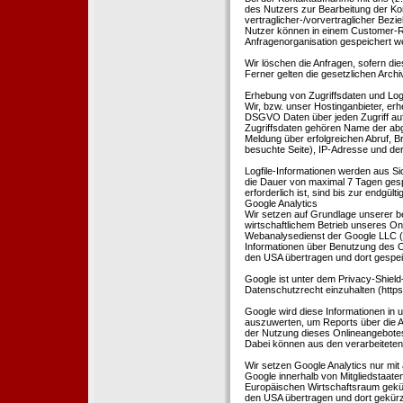
des Nutzers zur Bearbeitung der Kon
vertraglicher-/vorvertraglicher Bezi
Nutzer können in einem Customer-R
Anfragenorganisation gespeichert w
Wir löschen die Anfragen, sofern dies
Ferner gelten die gesetzlichen Archi
Erhebung von Zugriffsdaten und Logf
Wir, bzw. unser Hostinganbieter, erhe
DSGVO Daten über jeden Zugriff auf 
Zugriffsdaten gehören Name der abg
Meldung über erfolgreichen Abruf, 
besuchte Seite), IP-Adresse und der
Logfile-Informationen werden aus Si
die Dauer von maximal 7 Tagen ges
erforderlich ist, sind bis zur endgü
Google Analytics
Wir setzen auf Grundlage unserer be
wirtschaftlichem Betrieb unseres Onl
Webanalysedienst der Google LLC (
Informationen über Benutzung des O
den USA übertragen und dort gespei
Google ist unter dem Privacy-Shield
Datenschutzrecht einzuhalten (http
Google wird diese Informationen in
auszuwerten, um Reports über die A
der Nutzung dieses Onlineangebotes
Dabei können aus den verarbeiteten
Wir setzen Google Analytics nur mit 
Google innerhalb von Mitgliedstaat
Europäischen Wirtschaftsraum gekürz
den USA übertragen und dort gekürz