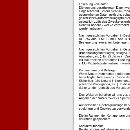
Löschung von Daten
Die von uns verarbeiteten Daten we
eingeschränkt. Sofern nicht im Rah
gespeicherten Daten gelöscht, sobal
gesetzlichen Aufbewahrungspflichten
gesetzlich zulässige Zwecke erforde
nicht für andere Zwecke verarbeitet.
werden müssen.
Nach gesetzlichen Vorgaben in Deut
AO, 257 Abs. 1 Nr. 1 und 4, Abs. 4
Besteuerung relevanter Unterlagen, 
Nach gesetzlichen Vorgaben in Öste
(Buchhaltungsunterlagen, Belege/Re
Ausgaben, etc.), für 22 Jahre im 
mit elektronisch erbrachten Leistu
in EU-Mitgliedstaaten erbracht wer
Kommentare und Beiträge
Wenn Nutzer Kommentare oder sonsti
berechtigten Interessen im Sinne des
Sicherheit, falls jemand in Kommenta
politische Propaganda, etc.). In di
daher an der Identität des Verfassers
Des Weiteren behalten wir uns vor, a
Angaben der Nutzer zwecks Spamer
Auf derselben Rechtsgrundlage behal
speichern und Cookies zu verwend
Die im Rahmen der Kommentare und
dauerhaft gespeichert.
Kontaktaufnahme
Bei der Kontaktaufnahme mit uns (z.