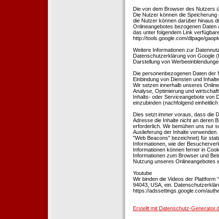
Die von dem Browser des Nutzers üb
Die Nutzer können die Speicherung 
die Nutzer können darüber hinaus d
Onlineangebotes bezogenen Daten an
das unter folgendem Link verfügbare
http://tools.google.com/dlpage/gaopt
Weitere Informationen zur Datennutz
Datenschutzerklärung von Google (htt
Darstellung von Werbeeinblendungen
Die personenbezogenen Daten der N
Einbindung von Diensten und Inhalten
Wir setzen innerhalb unseres Online
Analyse, Optimierung und wirtschaft
Inhalts- oder Serviceangebote von Dr
einzubinden (nachfolgend einheitlich 
Dies setzt immer voraus, dass die Dr
Adresse die Inhalte nicht an deren B
erforderlich. Wir bemühen uns nur so
Auslieferung der Inhalte verwenden.
"Web Beacons" bezeichnet) für stat
Informationen, wie der Besucherver
Informationen können ferner in Coo
Informationen zum Browser und Bet
Nutzung unseres Onlineangebotes en
Youtube
Wir binden die Videos der Plattfor
94043, USA, ein. Datenschutzerkläru
https://adssettings.google.com/authe
Erstellt mit Datenschutz-Generato