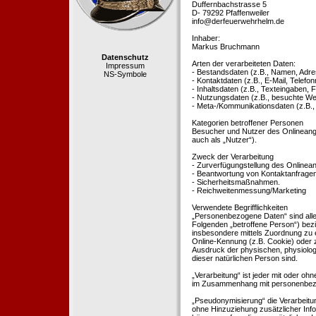
Duffernbachstrasse 5
D- 79292 Pfaffenweiler
info@derfeuerwehrhelm.de
Inhaber:
Markus Bruchmann
Datenschutz
Arten der verarbeiteten Daten:
Impressum
- Bestandsdaten (z.B., Namen, Adre
NS-Symbole
- Kontaktdaten (z.B., E-Mail, Telef
- Inhaltsdaten (z.B., Texteingaben, F
- Nutzungsdaten (z.B., besuchte Webs
- Meta-/Kommunikationsdaten (z.B.,
Kategorien betroffener Personen
Besucher und Nutzer des Onlineang
auch als „Nutzer“).
Zweck der Verarbeitung
- Zurverfügungstellung des Onlinean
- Beantwortung von Kontaktanfrage
- Sicherheitsmaßnahmen.
- Reichweitenmessung/Marketing
Verwendete Begrifflichkeiten
„Personenbezogene Daten“ sind alle In
Folgenden „betroffene Person“) bezieh
insbesondere mittels Zuordnung zu 
Online-Kennung (z.B. Cookie) oder 
Ausdruck der physischen, physiologis
dieser natürlichen Person sind.
„Verarbeitung“ ist jeder mit oder oh
im Zusammenhang mit personenbezoge
„Pseudonymisierung“ die Verarbeit
ohne Hinzuziehung zusätzlicher Inf