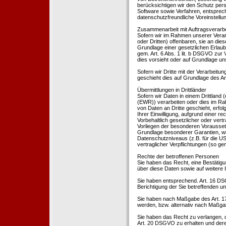
berücksichtigen wir den Schutz per
Software sowie Verfahren, entsprec
datenschutzfreundliche Voreinstell
Zusammenarbeit mit Auftragsverarbei
Sofern wir im Rahmen unserer Vera
oder Dritten) offenbaren, sie an dies
Grundlage einer gesetzlichen Erlaubn
gem. Art. 6 Abs. 1 lit. b DSGVO zur Ve
dies vorsieht oder auf Grundlage un
Sofern wir Dritte mit der Verarbeit
geschieht dies auf Grundlage des A
Übermittlungen in Drittländer
Sofern wir Daten in einem Drittland
(EWR)) verarbeiten oder dies im Ra
von Daten an Dritte geschieht, erfol
Ihrer Einwilligung, aufgrund einer r
Vorbehaltlich gesetzlicher oder vertr
Vorliegen der besonderen Voraussetzu
Grundlage besonderer Garantien, wie
Datenschutzniveaus (z.B. für die USA
vertraglicher Verpflichtungen (so ge
Rechte der betroffenen Personen
Sie haben das Recht, eine Bestätigu
über diese Daten sowie auf weitere
Sie haben entsprechend. Art. 16 DSG
Berichtigung der Sie betreffenden un
Sie haben nach Maßgabe des Art. 1
werden, bzw. alternativ nach Maßga
Sie haben das Recht zu verlangen, d
Art. 20 DSGVO zu erhalten und deren