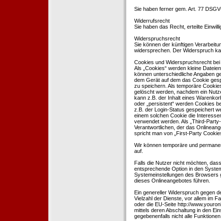
Sie haben ferner gem. Art. 77 DSGV
Widerrufsrecht
Sie haben das Recht, erteilte Einwil
Widerspruchsrecht
Sie können der künftigen Verarbeit
widersprechen. Der Widerspruch kan
Cookies und Widerspruchsrecht bei
Als „Cookies“ werden kleine Dateien
können unterschiedliche Angaben ge
dem Gerät auf dem das Cookie gesp
zu speichern. Als temporäre Cookies
gelöscht werden, nachdem ein Nutze
kann z.B. der Inhalt eines Warenkor
oder „persistent“ werden Cookies b
z.B. der Login-Status gespeichert 
einem solchen Cookie die Interesse
verwendet werden. Als „Third-Party
Verantwortlichen, der das Onlineang
spricht man von „First-Party Cookies
Wir können temporäre und permanen
auf.
Falls die Nutzer nicht möchten, da
entsprechende Option in den System
Systemeinstellungen des Browsers 
dieses Onlineangebotes führen.
Ein genereller Widerspruch gegen d
Vielzahl der Dienste, vor allem im F
oder die EU-Seite http://www.youro
mittels deren Abschaltung in den Ei
gegebenenfalls nicht alle Funktion