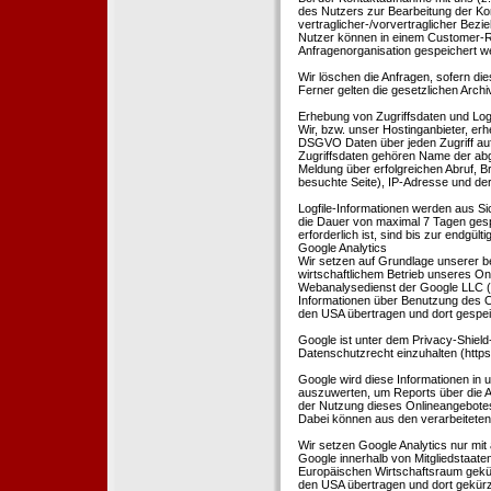
des Nutzers zur Bearbeitung der Kon
vertraglicher-/vorvertraglicher Bezi
Nutzer können in einem Customer-R
Anfragenorganisation gespeichert w
Wir löschen die Anfragen, sofern dies
Ferner gelten die gesetzlichen Archi
Erhebung von Zugriffsdaten und Logf
Wir, bzw. unser Hostinganbieter, erhe
DSGVO Daten über jeden Zugriff auf 
Zugriffsdaten gehören Name der abg
Meldung über erfolgreichen Abruf, 
besuchte Seite), IP-Adresse und der
Logfile-Informationen werden aus Si
die Dauer von maximal 7 Tagen ges
erforderlich ist, sind bis zur endgü
Google Analytics
Wir setzen auf Grundlage unserer be
wirtschaftlichem Betrieb unseres Onl
Webanalysedienst der Google LLC (
Informationen über Benutzung des O
den USA übertragen und dort gespei
Google ist unter dem Privacy-Shield
Datenschutzrecht einzuhalten (http
Google wird diese Informationen in
auszuwerten, um Reports über die A
der Nutzung dieses Onlineangebotes
Dabei können aus den verarbeiteten
Wir setzen Google Analytics nur mit 
Google innerhalb von Mitgliedstaat
Europäischen Wirtschaftsraum gekürz
den USA übertragen und dort gekürz