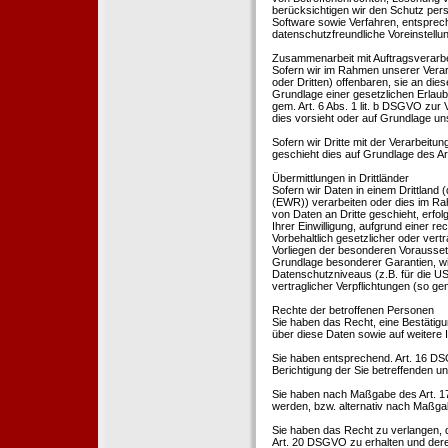
berücksichtigen wir den Schutz per
Software sowie Verfahren, entsprec
datenschutzfreundliche Voreinstell
Zusammenarbeit mit Auftragsverarbei
Sofern wir im Rahmen unserer Vera
oder Dritten) offenbaren, sie an dies
Grundlage einer gesetzlichen Erlaubn
gem. Art. 6 Abs. 1 lit. b DSGVO zur Ve
dies vorsieht oder auf Grundlage un
Sofern wir Dritte mit der Verarbeit
geschieht dies auf Grundlage des A
Übermittlungen in Drittländer
Sofern wir Daten in einem Drittland
(EWR)) verarbeiten oder dies im Ra
von Daten an Dritte geschieht, erfol
Ihrer Einwilligung, aufgrund einer r
Vorbehaltlich gesetzlicher oder vertr
Vorliegen der besonderen Voraussetzu
Grundlage besonderer Garantien, wie
Datenschutzniveaus (z.B. für die USA
vertraglicher Verpflichtungen (so ge
Rechte der betroffenen Personen
Sie haben das Recht, eine Bestätigu
über diese Daten sowie auf weitere
Sie haben entsprechend. Art. 16 DSG
Berichtigung der Sie betreffenden un
Sie haben nach Maßgabe des Art. 1
werden, bzw. alternativ nach Maßga
Sie haben das Recht zu verlangen, d
Art. 20 DSGVO zu erhalten und deren