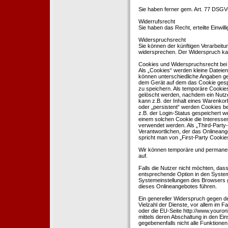
Sie haben ferner gem. Art. 77 DSGV
Widerrufsrecht
Sie haben das Recht, erteilte Einwil
Widerspruchsrecht
Sie können der künftigen Verarbeit
widersprechen. Der Widerspruch kan
Cookies und Widerspruchsrecht bei
Als „Cookies“ werden kleine Dateien
können unterschiedliche Angaben ge
dem Gerät auf dem das Cookie gesp
zu speichern. Als temporäre Cookies
gelöscht werden, nachdem ein Nutze
kann z.B. der Inhalt eines Warenkor
oder „persistent“ werden Cookies b
z.B. der Login-Status gespeichert 
einem solchen Cookie die Interesse
verwendet werden. Als „Third-Party
Verantwortlichen, der das Onlineang
spricht man von „First-Party Cookies
Wir können temporäre und permanen
auf.
Falls die Nutzer nicht möchten, da
entsprechende Option in den System
Systemeinstellungen des Browsers 
dieses Onlineangebotes führen.
Ein genereller Widerspruch gegen d
Vielzahl der Dienste, vor allem im F
oder die EU-Seite http://www.youro
mittels deren Abschaltung in den Ei
gegebenenfalls nicht alle Funktion