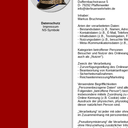
Duffernbachstrasse 5
D- 79292 Pfaffenweiler
info@derfeuerwehrhelm.de
Inhaber:
Markus Bruchmann
Datenschutz
Arten der verarbeiteten Daten:
Impressum
- Bestandsdaten (z.B., Namen, Adre
NS-Symbole
- Kontaktdaten (z.B., E-Mail, Telef
- Inhaltsdaten (z.B., Texteingaben, F
- Nutzungsdaten (z.B., besuchte Webs
- Meta-/Kommunikationsdaten (z.B.,
Kategorien betroffener Personen
Besucher und Nutzer des Onlineang
auch als „Nutzer“).
Zweck der Verarbeitung
- Zurverfügungstellung des Onlinean
- Beantwortung von Kontaktanfrage
- Sicherheitsmaßnahmen.
- Reichweitenmessung/Marketing
Verwendete Begrifflichkeiten
„Personenbezogene Daten“ sind alle In
Folgenden „betroffene Person“) bezieh
insbesondere mittels Zuordnung zu 
Online-Kennung (z.B. Cookie) oder 
Ausdruck der physischen, physiologis
dieser natürlichen Person sind.
„Verarbeitung“ ist jeder mit oder oh
im Zusammenhang mit personenbezoge
„Pseudonymisierung“ die Verarbeit
ohne Hinzuziehung zusätzlicher Inf