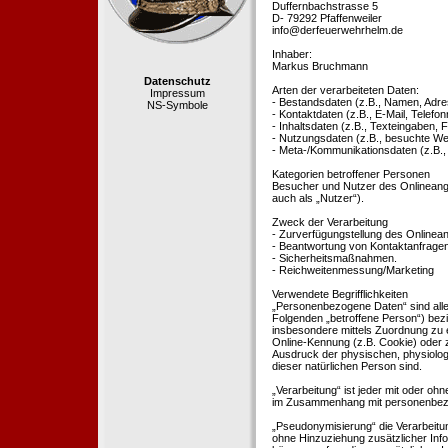
Duffernbachstrasse 5
D- 79292 Pfaffenweiler
info@derfeuerwehrhelm.de
Inhaber:
Markus Bruchmann
Datenschutz
Arten der verarbeiteten Daten:
Impressum
- Bestandsdaten (z.B., Namen, Adre
NS-Symbole
- Kontaktdaten (z.B., E-Mail, Telef
- Inhaltsdaten (z.B., Texteingaben, F
- Nutzungsdaten (z.B., besuchte Webs
- Meta-/Kommunikationsdaten (z.B.,
Kategorien betroffener Personen
Besucher und Nutzer des Onlineang
auch als „Nutzer“).
Zweck der Verarbeitung
- Zurverfügungstellung des Onlinean
- Beantwortung von Kontaktanfrage
- Sicherheitsmaßnahmen.
- Reichweitenmessung/Marketing
Verwendete Begrifflichkeiten
„Personenbezogene Daten“ sind alle In
Folgenden „betroffene Person“) bezieh
insbesondere mittels Zuordnung zu 
Online-Kennung (z.B. Cookie) oder 
Ausdruck der physischen, physiologis
dieser natürlichen Person sind.
„Verarbeitung“ ist jeder mit oder oh
im Zusammenhang mit personenbezoge
„Pseudonymisierung“ die Verarbeit
ohne Hinzuziehung zusätzlicher Inf