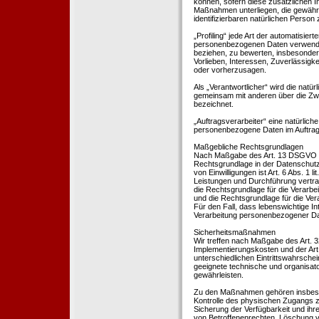
können, sofern diese zusätzlichen 
Maßnahmen unterliegen, die gewährle
identifizierbaren natürlichen Perso
„Profiling“ jede Art der automatisie
personenbezogenen Daten verwendet 
beziehen, zu bewerten, insbesondere
Vorlieben, Interessen, Zuverlässigke
oder vorherzusagen.
Als „Verantwortlicher“ wird die natür
gemeinsam mit anderen über die Zwe
bezeichnet.
„Auftragsverarbeiter“ eine natürliche
personenbezogene Daten im Auftrag 
Maßgebliche Rechtsgrundlagen
Nach Maßgabe des Art. 13 DSGVO tei
Rechtsgrundlage in der Datenschutze
von Einwilligungen ist Art. 6 Abs. 1 
Leistungen und Durchführung vertra
die Rechtsgrundlage für die Verarbeit
und die Rechtsgrundlage für die Vera
Für den Fall, dass lebenswichtige I
Verarbeitung personenbezogener Date
Sicherheitsmaßnahmen
Wir treffen nach Maßgabe des Art. 
Implementierungskosten und der Ar
unterschiedlichen Eintrittswahrschei
geeignete technische und organisa
gewährleisten.
Zu den Maßnahmen gehören insbesonde
Kontrolle des physischen Zugangs zu
Sicherung der Verfügbarkeit und ihr
von Betroffenenrechten, Löschung v