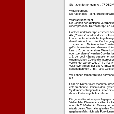
Sie haben ferner gem. Art. 77 DSGV
Widerrufsrecht
Sie haben das Recht, erteilte Einwil
Widerspruchsrecht
Sie können der künftigen Verarbeit
widersprechen. Der Widerspruch kan
Cookies und Widerspruchsrecht bei
Als „Cookies“ werden kleine Dateien
können unterschiedliche Angaben ge
dem Gerät auf dem das Cookie gesp
zu speichern. Als temporäre Cookies
gelöscht werden, nachdem ein Nutze
kann z.B. der Inhalt eines Warenkor
oder „persistent“ werden Cookies b
z.B. der Login-Status gespeichert 
einem solchen Cookie die Interesse
verwendet werden. Als „Third-Party
Verantwortlichen, der das Onlineang
spricht man von „First-Party Cookies
Wir können temporäre und permanen
auf.
Falls die Nutzer nicht möchten, da
entsprechende Option in den System
Systemeinstellungen des Browsers 
dieses Onlineangebotes führen.
Ein genereller Widerspruch gegen d
Vielzahl der Dienste, vor allem im F
oder die EU-Seite http://www.youro
mittels deren Abschaltung in den Ei
gegebenenfalls nicht alle Funktion