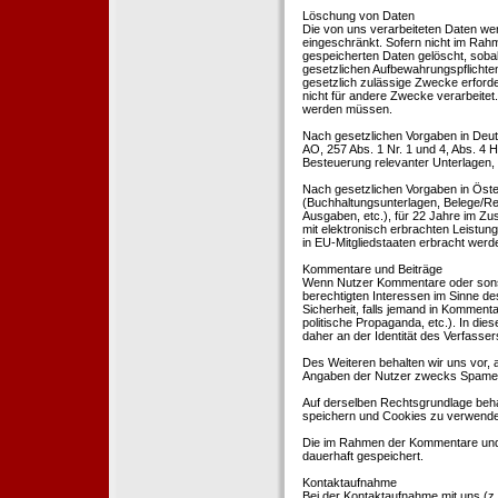
Löschung von Daten
Die von uns verarbeiteten Daten we
eingeschränkt. Sofern nicht im Rah
gespeicherten Daten gelöscht, sobal
gesetzlichen Aufbewahrungspflichten
gesetzlich zulässige Zwecke erforde
nicht für andere Zwecke verarbeitet.
werden müssen.
Nach gesetzlichen Vorgaben in Deut
AO, 257 Abs. 1 Nr. 1 und 4, Abs. 4
Besteuerung relevanter Unterlagen, 
Nach gesetzlichen Vorgaben in Öste
(Buchhaltungsunterlagen, Belege/Re
Ausgaben, etc.), für 22 Jahre im 
mit elektronisch erbrachten Leistu
in EU-Mitgliedstaaten erbracht wer
Kommentare und Beiträge
Wenn Nutzer Kommentare oder sonsti
berechtigten Interessen im Sinne des
Sicherheit, falls jemand in Kommenta
politische Propaganda, etc.). In di
daher an der Identität des Verfassers
Des Weiteren behalten wir uns vor, a
Angaben der Nutzer zwecks Spamer
Auf derselben Rechtsgrundlage behal
speichern und Cookies zu verwend
Die im Rahmen der Kommentare und
dauerhaft gespeichert.
Kontaktaufnahme
Bei der Kontaktaufnahme mit uns (z.