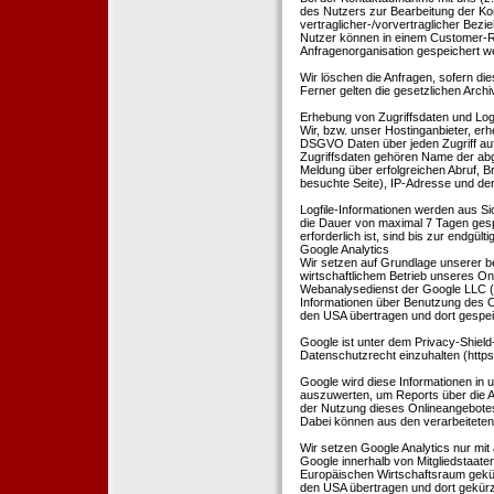
des Nutzers zur Bearbeitung der Kon
vertraglicher-/vorvertraglicher Bezi
Nutzer können in einem Customer-R
Anfragenorganisation gespeichert w
Wir löschen die Anfragen, sofern dies
Ferner gelten die gesetzlichen Archi
Erhebung von Zugriffsdaten und Logf
Wir, bzw. unser Hostinganbieter, erhe
DSGVO Daten über jeden Zugriff auf 
Zugriffsdaten gehören Name der abg
Meldung über erfolgreichen Abruf, 
besuchte Seite), IP-Adresse und der
Logfile-Informationen werden aus Si
die Dauer von maximal 7 Tagen ges
erforderlich ist, sind bis zur endgü
Google Analytics
Wir setzen auf Grundlage unserer be
wirtschaftlichem Betrieb unseres Onl
Webanalysedienst der Google LLC (
Informationen über Benutzung des O
den USA übertragen und dort gespei
Google ist unter dem Privacy-Shield
Datenschutzrecht einzuhalten (http
Google wird diese Informationen in
auszuwerten, um Reports über die A
der Nutzung dieses Onlineangebotes
Dabei können aus den verarbeiteten
Wir setzen Google Analytics nur mit 
Google innerhalb von Mitgliedstaat
Europäischen Wirtschaftsraum gekürz
den USA übertragen und dort gekürz