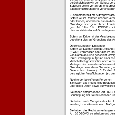
berücksichtigen wir den Schutz per
Software sowie Verfahren, entsprec
datenschutzfreundliche Voreinstell
Zusammenarbeit mit Auftragsverarbei
Sofern wir im Rahmen unserer Vera
oder Dritten) offenbaren, sie an dies
Grundlage einer gesetzlichen Erlaubn
gem. Art. 6 Abs. 1 lit. b DSGVO zur Ve
dies vorsieht oder auf Grundlage un
Sofern wir Dritte mit der Verarbeit
geschieht dies auf Grundlage des A
Übermittlungen in Drittländer
Sofern wir Daten in einem Drittland
(EWR)) verarbeiten oder dies im Ra
von Daten an Dritte geschieht, erfol
Ihrer Einwilligung, aufgrund einer r
Vorbehaltlich gesetzlicher oder vertr
Vorliegen der besonderen Voraussetzu
Grundlage besonderer Garantien, wie
Datenschutzniveaus (z.B. für die USA
vertraglicher Verpflichtungen (so ge
Rechte der betroffenen Personen
Sie haben das Recht, eine Bestätigu
über diese Daten sowie auf weitere
Sie haben entsprechend. Art. 16 DSG
Berichtigung der Sie betreffenden un
Sie haben nach Maßgabe des Art. 1
werden, bzw. alternativ nach Maßga
Sie haben das Recht zu verlangen, d
Art. 20 DSGVO zu erhalten und deren