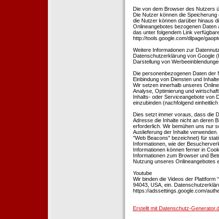
Die von dem Browser des Nutzers üb
Die Nutzer können die Speicherung 
die Nutzer können darüber hinaus d
Onlineangebotes bezogenen Daten an
das unter folgendem Link verfügbare
http://tools.google.com/dlpage/gaopt
Weitere Informationen zur Datennutz
Datenschutzerklärung von Google (htt
Darstellung von Werbeeinblendungen
Die personenbezogenen Daten der N
Einbindung von Diensten und Inhalten
Wir setzen innerhalb unseres Online
Analyse, Optimierung und wirtschaft
Inhalts- oder Serviceangebote von Dr
einzubinden (nachfolgend einheitlich 
Dies setzt immer voraus, dass die Dr
Adresse die Inhalte nicht an deren B
erforderlich. Wir bemühen uns nur so
Auslieferung der Inhalte verwenden.
"Web Beacons" bezeichnet) für stat
Informationen, wie der Besucherver
Informationen können ferner in Coo
Informationen zum Browser und Bet
Nutzung unseres Onlineangebotes en
Youtube
Wir binden die Videos der Plattfor
94043, USA, ein. Datenschutzerkläru
https://adssettings.google.com/authe
Erstellt mit Datenschutz-Generato