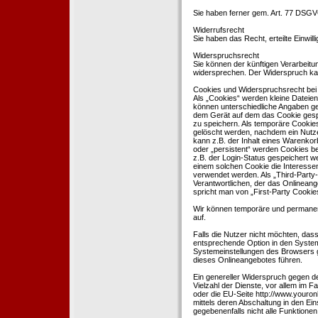
Sie haben ferner gem. Art. 77 DSGV
Widerrufsrecht
Sie haben das Recht, erteilte Einwil
Widerspruchsrecht
Sie können der künftigen Verarbeit
widersprechen. Der Widerspruch kan
Cookies und Widerspruchsrecht bei
Als „Cookies“ werden kleine Dateien
können unterschiedliche Angaben ge
dem Gerät auf dem das Cookie gesp
zu speichern. Als temporäre Cookies
gelöscht werden, nachdem ein Nutze
kann z.B. der Inhalt eines Warenkor
oder „persistent“ werden Cookies b
z.B. der Login-Status gespeichert 
einem solchen Cookie die Interesse
verwendet werden. Als „Third-Party
Verantwortlichen, der das Onlineang
spricht man von „First-Party Cookies
Wir können temporäre und permanen
auf.
Falls die Nutzer nicht möchten, da
entsprechende Option in den System
Systemeinstellungen des Browsers 
dieses Onlineangebotes führen.
Ein genereller Widerspruch gegen d
Vielzahl der Dienste, vor allem im F
oder die EU-Seite http://www.youro
mittels deren Abschaltung in den Ei
gegebenenfalls nicht alle Funktion