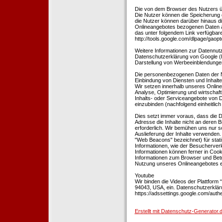
Die von dem Browser des Nutzers üb
Die Nutzer können die Speicherung 
die Nutzer können darüber hinaus d
Onlineangebotes bezogenen Daten an
das unter folgendem Link verfügbare
http://tools.google.com/dlpage/gaopt
Weitere Informationen zur Datennutz
Datenschutzerklärung von Google (htt
Darstellung von Werbeeinblendungen
Die personenbezogenen Daten der N
Einbindung von Diensten und Inhalten
Wir setzen innerhalb unseres Online
Analyse, Optimierung und wirtschaft
Inhalts- oder Serviceangebote von Dr
einzubinden (nachfolgend einheitlich 
Dies setzt immer voraus, dass die Dr
Adresse die Inhalte nicht an deren B
erforderlich. Wir bemühen uns nur so
Auslieferung der Inhalte verwenden.
"Web Beacons" bezeichnet) für stat
Informationen, wie der Besucherver
Informationen können ferner in Coo
Informationen zum Browser und Bet
Nutzung unseres Onlineangebotes en
Youtube
Wir binden die Videos der Plattfor
94043, USA, ein. Datenschutzerkläru
https://adssettings.google.com/authe
Erstellt mit Datenschutz-Generato