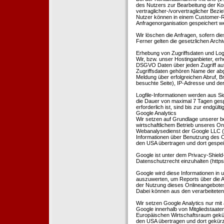
des Nutzers zur Bearbeitung der Kon
vertraglicher-/vorvertraglicher Bezi
Nutzer können in einem Customer-R
Anfragenorganisation gespeichert w
Wir löschen die Anfragen, sofern dies
Ferner gelten die gesetzlichen Archi
Erhebung von Zugriffsdaten und Logf
Wir, bzw. unser Hostinganbieter, erhe
DSGVO Daten über jeden Zugriff auf 
Zugriffsdaten gehören Name der abg
Meldung über erfolgreichen Abruf, 
besuchte Seite), IP-Adresse und der
Logfile-Informationen werden aus Si
die Dauer von maximal 7 Tagen ges
erforderlich ist, sind bis zur endgü
Google Analytics
Wir setzen auf Grundlage unserer be
wirtschaftlichem Betrieb unseres Onl
Webanalysedienst der Google LLC (
Informationen über Benutzung des O
den USA übertragen und dort gespei
Google ist unter dem Privacy-Shield
Datenschutzrecht einzuhalten (http
Google wird diese Informationen in
auszuwerten, um Reports über die A
der Nutzung dieses Onlineangebotes
Dabei können aus den verarbeiteten
Wir setzen Google Analytics nur mit 
Google innerhalb von Mitgliedstaat
Europäischen Wirtschaftsraum gekürz
den USA übertragen und dort gekürz