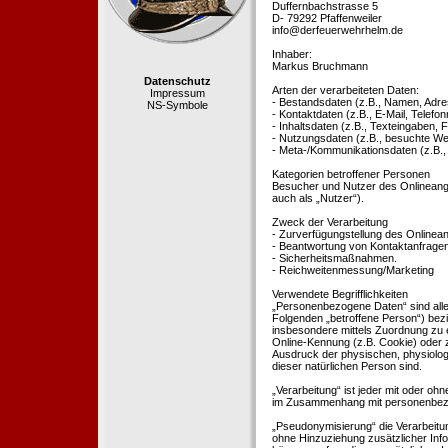
Duffernbachstrasse 5
D- 79292 Pfaffenweiler
info@derfeuerwehrhelm.de
Inhaber:
Markus Bruchmann
Datenschutz
Arten der verarbeiteten Daten:
Impressum
- Bestandsdaten (z.B., Namen, Adre
NS-Symbole
- Kontaktdaten (z.B., E-Mail, Telef
- Inhaltsdaten (z.B., Texteingaben, F
- Nutzungsdaten (z.B., besuchte Webs
- Meta-/Kommunikationsdaten (z.B.,
Kategorien betroffener Personen
Besucher und Nutzer des Onlineang
auch als „Nutzer“).
Zweck der Verarbeitung
- Zurverfügungstellung des Onlinean
- Beantwortung von Kontaktanfrage
- Sicherheitsmaßnahmen.
- Reichweitenmessung/Marketing
Verwendete Begrifflichkeiten
„Personenbezogene Daten“ sind alle In
Folgenden „betroffene Person“) bezieh
insbesondere mittels Zuordnung zu 
Online-Kennung (z.B. Cookie) oder 
Ausdruck der physischen, physiologis
dieser natürlichen Person sind.
„Verarbeitung“ ist jeder mit oder oh
im Zusammenhang mit personenbezoge
„Pseudonymisierung“ die Verarbeit
ohne Hinzuziehung zusätzlicher Inf