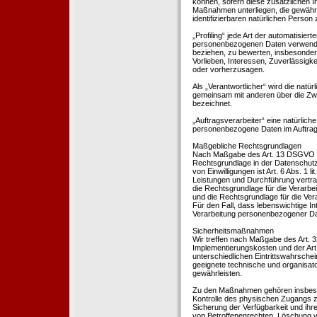
können, sofern diese zusätzlichen 
Maßnahmen unterliegen, die gewährle
identifizierbaren natürlichen Perso
„Profiling“ jede Art der automatisie
personenbezogenen Daten verwendet 
beziehen, zu bewerten, insbesondere
Vorlieben, Interessen, Zuverlässigke
oder vorherzusagen.
Als „Verantwortlicher“ wird die natür
gemeinsam mit anderen über die Zwe
bezeichnet.
„Auftragsverarbeiter“ eine natürliche
personenbezogene Daten im Auftrag 
Maßgebliche Rechtsgrundlagen
Nach Maßgabe des Art. 13 DSGVO tei
Rechtsgrundlage in der Datenschutze
von Einwilligungen ist Art. 6 Abs. 1 
Leistungen und Durchführung vertra
die Rechtsgrundlage für die Verarbeit
und die Rechtsgrundlage für die Vera
Für den Fall, dass lebenswichtige I
Verarbeitung personenbezogener Date
Sicherheitsmaßnahmen
Wir treffen nach Maßgabe des Art. 
Implementierungskosten und der Ar
unterschiedlichen Eintrittswahrschei
geeignete technische und organisa
gewährleisten.
Zu den Maßnahmen gehören insbesonde
Kontrolle des physischen Zugangs zu
Sicherung der Verfügbarkeit und ihr
von Betroffenenrechten, Löschung v