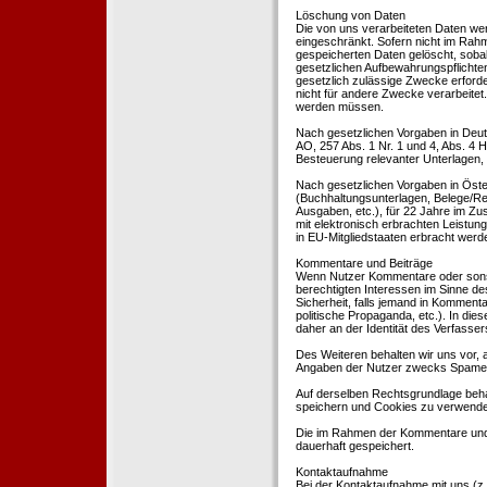
Löschung von Daten
Die von uns verarbeiteten Daten we
eingeschränkt. Sofern nicht im Rah
gespeicherten Daten gelöscht, sobal
gesetzlichen Aufbewahrungspflichten
gesetzlich zulässige Zwecke erforde
nicht für andere Zwecke verarbeitet.
werden müssen.
Nach gesetzlichen Vorgaben in Deut
AO, 257 Abs. 1 Nr. 1 und 4, Abs. 4
Besteuerung relevanter Unterlagen, 
Nach gesetzlichen Vorgaben in Öste
(Buchhaltungsunterlagen, Belege/Re
Ausgaben, etc.), für 22 Jahre im 
mit elektronisch erbrachten Leistu
in EU-Mitgliedstaaten erbracht wer
Kommentare und Beiträge
Wenn Nutzer Kommentare oder sonsti
berechtigten Interessen im Sinne des
Sicherheit, falls jemand in Kommenta
politische Propaganda, etc.). In di
daher an der Identität des Verfassers
Des Weiteren behalten wir uns vor, a
Angaben der Nutzer zwecks Spamer
Auf derselben Rechtsgrundlage behal
speichern und Cookies zu verwend
Die im Rahmen der Kommentare und
dauerhaft gespeichert.
Kontaktaufnahme
Bei der Kontaktaufnahme mit uns (z.