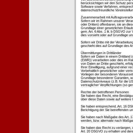
berücksichtigen wir den Schutz per
Software sowie Verfahren, entsprec
datenschutzfreundliche Voreinstell
Zusammenarbeit mit Auftragsverarbei
Sofern wir im Rahmen unserer Vera
oder Dritten) offenbaren, sie an dies
Grundlage einer gesetzlichen Erlaubn
gem. Art. 6 Abs. 1 lit. b DSGVO zur Ve
dies vorsieht oder auf Grundlage un
Sofern wir Dritte mit der Verarbeit
geschieht dies auf Grundlage des A
Übermittlungen in Drittländer
Sofern wir Daten in einem Drittland
(EWR)) verarbeiten oder dies im Ra
von Daten an Dritte geschieht, erfol
Ihrer Einwilligung, aufgrund einer r
Vorbehaltlich gesetzlicher oder vertr
Vorliegen der besonderen Voraussetzu
Grundlage besonderer Garantien, wie
Datenschutzniveaus (z.B. für die USA
vertraglicher Verpflichtungen (so ge
Rechte der betroffenen Personen
Sie haben das Recht, eine Bestätigu
über diese Daten sowie auf weitere
Sie haben entsprechend. Art. 16 DSG
Berichtigung der Sie betreffenden un
Sie haben nach Maßgabe des Art. 1
werden, bzw. alternativ nach Maßga
Sie haben das Recht zu verlangen, d
Art. 20 DSGVO zu erhalten und deren