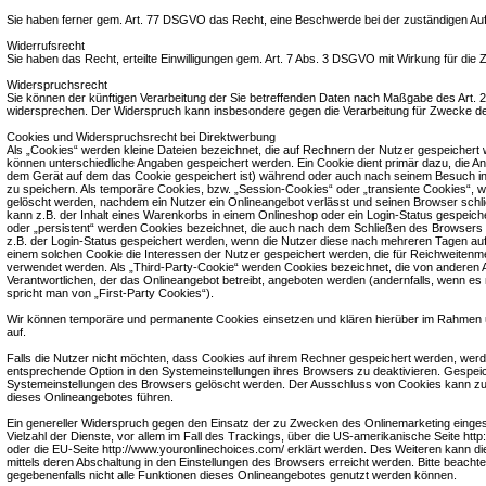
Sie haben ferner gem. Art. 77 DSGVO das Recht, eine Beschwerde bei der zuständigen Auf
Widerrufsrecht
Sie haben das Recht, erteilte Einwilligungen gem. Art. 7 Abs. 3 DSGVO mit Wirkung für die 
Widerspruchsrecht
Sie können der künftigen Verarbeitung der Sie betreffenden Daten nach Maßgabe des Art.
widersprechen. Der Widerspruch kann insbesondere gegen die Verarbeitung für Zwecke de
Cookies und Widerspruchsrecht bei Direktwerbung
Als „Cookies“ werden kleine Dateien bezeichnet, die auf Rechnern der Nutzer gespeichert 
können unterschiedliche Angaben gespeichert werden. Ein Cookie dient primär dazu, die A
dem Gerät auf dem das Cookie gespeichert ist) während oder auch nach seinem Besuch in
zu speichern. Als temporäre Cookies, bzw. „Session-Cookies“ oder „transiente Cookies“, 
gelöscht werden, nachdem ein Nutzer ein Onlineangebot verlässt und seinen Browser schli
kann z.B. der Inhalt eines Warenkorbs in einem Onlineshop oder ein Login-Status gespeich
oder „persistent“ werden Cookies bezeichnet, die auch nach dem Schließen des Browsers 
z.B. der Login-Status gespeichert werden, wenn die Nutzer diese nach mehreren Tagen a
einem solchen Cookie die Interessen der Nutzer gespeichert werden, die für Reichweite
verwendet werden. Als „Third-Party-Cookie“ werden Cookies bezeichnet, die von anderen 
Verantwortlichen, der das Onlineangebot betreibt, angeboten werden (andernfalls, wenn es
spricht man von „First-Party Cookies“).
Wir können temporäre und permanente Cookies einsetzen und klären hierüber im Rahmen 
auf.
Falls die Nutzer nicht möchten, dass Cookies auf ihrem Rechner gespeichert werden, werd
entsprechende Option in den Systemeinstellungen ihres Browsers zu deaktivieren. Gespei
Systemeinstellungen des Browsers gelöscht werden. Der Ausschluss von Cookies kann z
dieses Onlineangebotes führen.
Ein genereller Widerspruch gegen den Einsatz der zu Zwecken des Onlinemarketing einges
Vielzahl der Dienste, vor allem im Fall des Trackings, über die US-amerikanische Seite http
oder die EU-Seite http://www.youronlinechoices.com/ erklärt werden. Des Weiteren kann d
mittels deren Abschaltung in den Einstellungen des Browsers erreicht werden. Bitte beacht
gegebenenfalls nicht alle Funktionen dieses Onlineangebotes genutzt werden können.