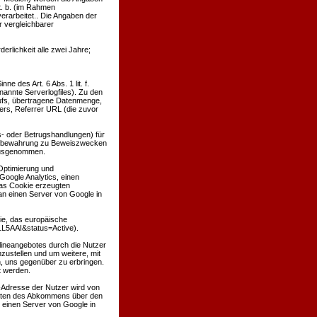
t. b. (im Rahmen
verarbeitet.. Die Angaben der
 vergleichbarer
derlichkeit alle zwei Jahre;
e des Art. 6 Abs. 1 lit. f.
nannte Serverlogfiles). Zu den
ufs, übertragene Datenmenge,
ers, Referrer URL (die zuvor
s- oder Betrugshandlungen) für
Aufbewahrung zu Beweiszwecken
g ausgenommen.
 Optimierung und
Google Analytics, einen
as Cookie erzeugten
an einen Server von Google in
tie, das europäische
1L5AAI&status=Active).
lineangebotes durch die Nutzer
ustellen und um weitere, mit
, uns gegenüber zu erbringen.
t werden.
P-Adresse der Nutzer wird von
taaten des Abkommens über den
 einen Server von Google in