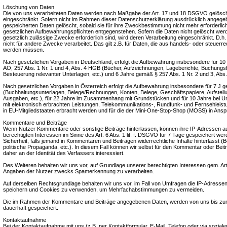
Löschung von Daten
Die von uns verarbeiteten Daten werden nach Maßgabe der Art. 17 und 18 DSGVO gelöscht 
eingeschränkt. Sofern nicht im Rahmen dieser Datenschutzerklärung ausdrücklich angegeb
gespeicherten Daten gelöscht, sobald sie für ihre Zweckbestimmung nicht mehr erforderlic
gesetzlichen Aufbewahrungspflichten entgegenstehen. Sofern die Daten nicht gelöscht werde
gesetzlich zulässige Zwecke erforderlich sind, wird deren Verarbeitung eingeschränkt. D.h
nicht für andere Zwecke verarbeitet. Das gilt z.B. für Daten, die aus handels- oder steuer
werden müssen.
Nach gesetzlichen Vorgaben in Deutschland, erfolgt die Aufbewahrung insbesondere für 1
AO, 257 Abs. 1 Nr. 1 und 4, Abs. 4 HGB (Bücher, Aufzeichnungen, Lageberichte, Buchungs
Besteuerung relevanter Unterlagen, etc.) und 6 Jahre gemäß § 257 Abs. 1 Nr. 2 und 3, Abs
Nach gesetzlichen Vorgaben in Österreich erfolgt die Aufbewahrung insbesondere für 7 J
(Buchhaltungsunterlagen, Belege/Rechnungen, Konten, Belege, Geschäftspapiere, Aufstel
Ausgaben, etc.), für 22 Jahre im Zusammenhang mit Grundstücken und für 10 Jahre bei
mit elektronisch erbrachten Leistungen, Telekommunikations-, Rundfunk- und Fernsehleist
in EU-Mitgliedstaaten erbracht werden und für die der Mini-One-Stop-Shop (MOSS) in An
Kommentare und Beiträge
Wenn Nutzer Kommentare oder sonstige Beiträge hinterlassen, können ihre IP-Adressen a
berechtigten Interessen im Sinne des Art. 6 Abs. 1 lit. f. DSGVO für 7 Tage gespeichert wer
Sicherheit, falls jemand in Kommentaren und Beiträgen widerrechtliche Inhalte hinterlässt (
politische Propaganda, etc.). In diesem Fall können wir selbst für den Kommentar oder Beit
daher an der Identität des Verfassers interessiert.
Des Weiteren behalten wir uns vor, auf Grundlage unserer berechtigten Interessen gem. Art. 
Angaben der Nutzer zwecks Spamerkennung zu verarbeiten.
Auf derselben Rechtsgrundlage behalten wir uns vor, im Fall von Umfragen die IP-Adressen
speichern und Cookies zu verwenden, um Mehrfachabstimmungen zu vermeiden.
Die im Rahmen der Kommentare und Beiträge angegebenen Daten, werden von uns bis zu
dauerhaft gespeichert.
Kontaktaufnahme
Bei der Kontaktaufnahme mit uns (z.B. per Kontaktformular, E-Mail, Telefon oder via sozia