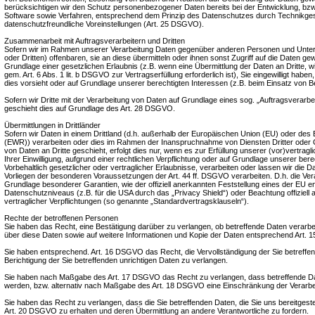
berücksichtigen wir den Schutz personenbezogener Daten bereits bei der Entwicklung, bz
Software sowie Verfahren, entsprechend dem Prinzip des Datenschutzes durch Technikges
datenschutzfreundliche Voreinstellungen (Art. 25 DSGVO).
Zusammenarbeit mit Auftragsverarbeitern und Dritten
Sofern wir im Rahmen unserer Verarbeitung Daten gegenüber anderen Personen und Unter
oder Dritten) offenbaren, sie an diese übermitteln oder ihnen sonst Zugriff auf die Daten gew
Grundlage einer gesetzlichen Erlaubnis (z.B. wenn eine Übermittlung der Daten an Dritte, wi
gem. Art. 6 Abs. 1 lit. b DSGVO zur Vertragserfüllung erforderlich ist), Sie eingewilligt haben,
dies vorsieht oder auf Grundlage unserer berechtigten Interessen (z.B. beim Einsatz von B
Sofern wir Dritte mit der Verarbeitung von Daten auf Grundlage eines sog. „Auftragsverarb
geschieht dies auf Grundlage des Art. 28 DSGVO.
Übermittlungen in Drittländer
Sofern wir Daten in einem Drittland (d.h. außerhalb der Europäischen Union (EU) oder de
(EWR)) verarbeiten oder dies im Rahmen der Inanspruchnahme von Diensten Dritter oder O
von Daten an Dritte geschieht, erfolgt dies nur, wenn es zur Erfüllung unserer (vor)vertragl
Ihrer Einwilligung, aufgrund einer rechtlichen Verpflichtung oder auf Grundlage unserer ber
Vorbehaltlich gesetzlicher oder vertraglicher Erlaubnisse, verarbeiten oder lassen wir die Da
Vorliegen der besonderen Voraussetzungen der Art. 44 ff. DSGVO verarbeiten. D.h. die Verar
Grundlage besonderer Garantien, wie der offiziell anerkannten Feststellung eines der EU 
Datenschutzniveaus (z.B. für die USA durch das „Privacy Shield“) oder Beachtung offiziell 
vertraglicher Verpflichtungen (so genannte „Standardvertragsklauseln“).
Rechte der betroffenen Personen
Sie haben das Recht, eine Bestätigung darüber zu verlangen, ob betreffende Daten verarbe
über diese Daten sowie auf weitere Informationen und Kopie der Daten entsprechend Art.
Sie haben entsprechend. Art. 16 DSGVO das Recht, die Vervollständigung der Sie betreffe
Berichtigung der Sie betreffenden unrichtigen Daten zu verlangen.
Sie haben nach Maßgabe des Art. 17 DSGVO das Recht zu verlangen, dass betreffende Da
werden, bzw. alternativ nach Maßgabe des Art. 18 DSGVO eine Einschränkung der Verarbe
Sie haben das Recht zu verlangen, dass die Sie betreffenden Daten, die Sie uns bereitges
Art. 20 DSGVO zu erhalten und deren Übermittlung an andere Verantwortliche zu fordern.