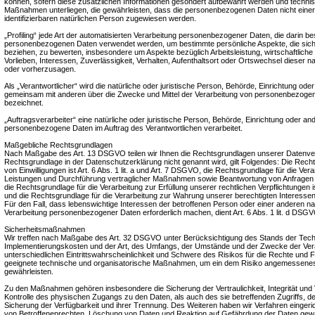
können, sofern diese zusätzlichen Informationen gesondert aufbewahrt werden und techni
Maßnahmen unterliegen, die gewährleisten, dass die personenbezogenen Daten nicht einer i
identifizierbaren natürlichen Person zugewiesen werden.
„Profiling“ jede Art der automatisierten Verarbeitung personenbezogener Daten, die darin be
personenbezogenen Daten verwendet werden, um bestimmte persönliche Aspekte, die sich 
beziehen, zu bewerten, insbesondere um Aspekte bezüglich Arbeitsleistung, wirtschaftliche
Vorlieben, Interessen, Zuverlässigkeit, Verhalten, Aufenthaltsort oder Ortswechsel dieser n
oder vorherzusagen.
Als „Verantwortlicher“ wird die natürliche oder juristische Person, Behörde, Einrichtung oder 
gemeinsam mit anderen über die Zwecke und Mittel der Verarbeitung von personenbezogen
bezeichnet.
„Auftragsverarbeiter“ eine natürliche oder juristische Person, Behörde, Einrichtung oder ande
personenbezogene Daten im Auftrag des Verantwortlichen verarbeitet.
Maßgebliche Rechtsgrundlagen
Nach Maßgabe des Art. 13 DSGVO teilen wir Ihnen die Rechtsgrundlagen unserer Datenvera
Rechtsgrundlage in der Datenschutzerklärung nicht genannt wird, gilt Folgendes: Die Recht
von Einwilligungen ist Art. 6 Abs. 1 lit. a und Art. 7 DSGVO, die Rechtsgrundlage für die Ver
Leistungen und Durchführung vertraglicher Maßnahmen sowie Beantwortung von Anfragen ist
die Rechtsgrundlage für die Verarbeitung zur Erfüllung unserer rechtlichen Verpflichtungen is
und die Rechtsgrundlage für die Verarbeitung zur Wahrung unserer berechtigten Interessen is
Für den Fall, dass lebenswichtige Interessen der betroffenen Person oder einer anderen na
Verarbeitung personenbezogener Daten erforderlich machen, dient Art. 6 Abs. 1 lit. d DSG
Sicherheitsmaßnahmen
Wir treffen nach Maßgabe des Art. 32 DSGVO unter Berücksichtigung des Stands der Tech
Implementierungskosten und der Art, des Umfangs, der Umstände und der Zwecke der Vera
unterschiedlichen Eintrittswahrscheinlichkeit und Schwere des Risikos für die Rechte und F
geeignete technische und organisatorische Maßnahmen, um ein dem Risiko angemessene
gewährleisten.
Zu den Maßnahmen gehören insbesondere die Sicherung der Vertraulichkeit, Integrität und
Kontrolle des physischen Zugangs zu den Daten, als auch des sie betreffenden Zugriffs, d
Sicherung der Verfügbarkeit und ihrer Trennung. Des Weiteren haben wir Verfahren einger
von Betroffenenrechten, Löschung von Daten und Reaktion auf Gefährdung der Daten gewä