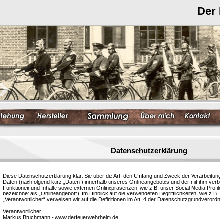
Der
Datenschutzerklärung
Diese Datenschutzerklärung klärt Sie über die Art, den Umfang und Zweck der Verarbeit
Daten (nachfolgend kurz „Daten“) innerhalb unseres Onlineangebotes und der mit ihm ver
Funktionen und Inhalte sowie externen Onlinepräsenzen, wie z.B. unser Social Media Profi
bezeichnet als „Onlineangebot“). Im Hinblick auf die verwendeten Begrifflichkeiten, wie z.B.
„Verantwortlicher“ verweisen wir auf die Definitionen im Art. 4 der Datenschutzgrundvero
Verantwortlicher:
Markus Bruchmann - www.derfeuerwehrhelm.de