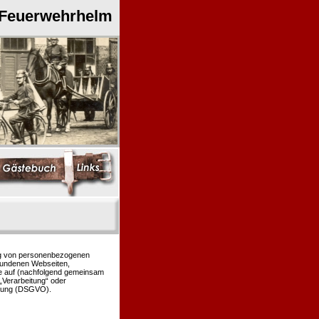
 Feuerwehrhelm
ung von personenbezogenen
bundenen Webseiten,
le auf (nachfolgend gemeinsam
 „Verarbeitung“ oder
rdnung (DSGVO).