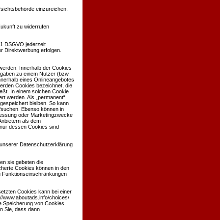
sichtsbehörde einzureichen.
Zukunft zu widerrufen
 21 DSGVO jederzeit
r Direktwerbung erfolgen.
werden. Innerhalb der Cookies
ngaben zu einem Nutzer (bzw.
nerhalb eines Onlineangebotes
werden Cookies bezeichnet, die
eßt. In einem solchen Cookie
ert werden. Als „permanent“
gespeichert bleiben. So kann
ufsuchen. Ebenso können in
nmessung oder Marketingzwecke
Anbietern als dem
 nur dessen Cookies sind
unserer Datenschutzerklärung
en sie gebeten die
cherte Cookies können in den
u Funktionseinschränkungen
etzten Cookies kann bei einer
://www.aboutads.info/choices/
ie Speicherung von Cookies
en Sie, dass dann