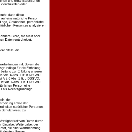
schen und organisatorischen
dentifizierten oder
steht, dass diese
auf eine natürliche Person
 Lage, Gesundheit, persönliche
atürlichen Person zu analysieren
andere Stelle, die allein oder
en Daten entscheidet,
re Stelle, die
rbeitungen mit. Sofern die
sgrundlage für die Einholung
arbeitung zur Erfüllung unserer
 Art. 6 Abs. 1 lit. b DSGVO,
t Art. 6 Abs. 1 lit. c DSGVO,
t Art. 6 Abs. 1 lit. f DSGVO.
türlichen Person eine
VO als Rechtsgrundlage.
nik, der
rbeitung sowie der
reiheiten natürlicher Personen,
s Schutzniveau zu
 Verfügbarkeit von Daten durch
er Eingabe, Weitergabe, der
ichtet, die eine Wahrnehmung
hrleisten. Ferner