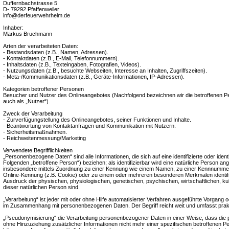
Duffernbachstrasse 5
D- 79292 Pfaffenweiler
info@derfeuerwehrhelm.de
Inhaber:
Markus Bruchmann
Arten der verarbeiteten Daten:
- Bestandsdaten (z.B., Namen, Adressen).
- Kontaktdaten (z.B., E-Mail, Telefonnummern).
- Inhaltsdaten (z.B., Texteingaben, Fotografien, Videos).
- Nutzungsdaten (z.B., besuchte Webseiten, Interesse an Inhalten, Zugriffszeiten).
- Meta-/Kommunikationsdaten (z.B., Geräte-Informationen, IP-Adressen).
Kategorien betroffener Personen
Besucher und Nutzer des Onlineangebotes (Nachfolgend bezeichnen wir die betroffenen
auch als „Nutzer“).
Zweck der Verarbeitung
- Zurverfügungstellung des Onlineangebotes, seiner Funktionen und Inhalte.
- Beantwortung von Kontaktanfragen und Kommunikation mit Nutzern.
- Sicherheitsmaßnahmen.
- Reichweitenmessung/Marketing
Verwendete Begrifflichkeiten
„Personenbezogene Daten“ sind alle Informationen, die sich auf eine identifizierte oder ident
Folgenden „betroffene Person“) beziehen; als identifizierbar wird eine natürliche Person ange
insbesondere mittels Zuordnung zu einer Kennung wie einem Namen, zu einer Kennnummer,
Online-Kennung (z.B. Cookie) oder zu einem oder mehreren besonderen Merkmalen identifi
Ausdruck der physischen, physiologischen, genetischen, psychischen, wirtschaftlichen, kultu
dieser natürlichen Person sind.
„Verarbeitung“ ist jeder mit oder ohne Hilfe automatisierter Verfahren ausgeführte Vorgang 
im Zusammenhang mit personenbezogenen Daten. Der Begriff reicht weit und umfasst prak
„Pseudonymisierung“ die Verarbeitung personenbezogener Daten in einer Weise, dass di
ohne Hinzuziehung zusätzlicher Informationen nicht mehr einer spezifischen betroffenen 