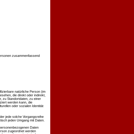
 Personen zusammenfassend
ifizierbare natürliche Person (im
sehen, die direkt oder indirekt,
 zu Standortdaten, zu einer
ziert werden kann, die
rellen oder sozialen Identität
oder jede solche Vorgangsreihe
tisch jeden Umgang mit Daten.
e personenbezogenen Daten
Person zugeordnet werden