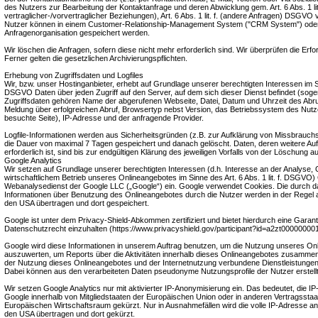
des Nutzers zur Bearbeitung der Kontaktanfrage und deren Abwicklung gem. Art. 6 Abs. 1 li
vertraglicher-/vorvertraglicher Beziehungen), Art. 6 Abs. 1 lit. f. (andere Anfragen) DSGVO 
Nutzer können in einem Customer-Relationship-Management System ("CRM System") oder
Anfragenorganisation gespeichert werden.
Wir löschen die Anfragen, sofern diese nicht mehr erforderlich sind. Wir überprüfen die Erfor
Ferner gelten die gesetzlichen Archivierungspflichten.
Erhebung von Zugriffsdaten und Logfiles
Wir, bzw. unser Hostinganbieter, erhebt auf Grundlage unserer berechtigten Interessen im Sinn
DSGVO Daten über jeden Zugriff auf den Server, auf dem sich dieser Dienst befindet (soge
Zugriffsdaten gehören Name der abgerufenen Webseite, Datei, Datum und Uhrzeit des Abr
Meldung über erfolgreichen Abruf, Browsertyp nebst Version, das Betriebssystem des Nutz
besuchte Seite), IP-Adresse und der anfragende Provider.
Logfile-Informationen werden aus Sicherheitsgründen (z.B. zur Aufklärung von Missbrauch
die Dauer von maximal 7 Tagen gespeichert und danach gelöscht. Daten, deren weitere 
erforderlich ist, sind bis zur endgültigen Klärung des jeweiligen Vorfalls von der Löschun
Google Analytics
Wir setzen auf Grundlage unserer berechtigten Interessen (d.h. Interesse an der Analyse,
wirtschaftlichem Betrieb unseres Onlineangebotes im Sinne des Art. 6 Abs. 1 lit. f. DSGVO) 
Webanalysedienst der Google LLC („Google“) ein. Google verwendet Cookies. Die durch d
Informationen über Benutzung des Onlineangebotes durch die Nutzer werden in der Regel 
den USA übertragen und dort gespeichert.
Google ist unter dem Privacy-Shield-Abkommen zertifiziert und bietet hierdurch eine Garan
Datenschutzrecht einzuhalten (https://www.privacyshield.gov/participant?id=a2zt00000000
Google wird diese Informationen in unserem Auftrag benutzen, um die Nutzung unseres On
auszuwerten, um Reports über die Aktivitäten innerhalb dieses Onlineangebotes zusammenz
der Nutzung dieses Onlineangebotes und der Internetnutzung verbundene Dienstleistungen
Dabei können aus den verarbeiteten Daten pseudonyme Nutzungsprofile der Nutzer erstell
Wir setzen Google Analytics nur mit aktivierter IP-Anonymisierung ein. Das bedeutet, die I
Google innerhalb von Mitgliedstaaten der Europäischen Union oder in anderen Vertragss
Europäischen Wirtschaftsraum gekürzt. Nur in Ausnahmefällen wird die volle IP-Adresse an
den USA übertragen und dort gekürzt.