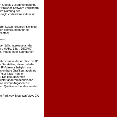
von Google zusammengeführt.
r Browser-Software verhindern;
ihre Nutzung des
oogle verhindern, indem sie
chkeiten, erfahren Sie in der
n Einstellungen für die
icated).
siert.
en (d.h. Interesse an der
t. 6 Abs. 1 lit. f. DSGVO)
B. Videos oder Schriftarten
wahrnehmen, da sie ohne die IP-
 Darstellung dieser Inhalte
 IP-Adresse lediglich zur
sichtbare Grafiken, auch als
Pixel-Tags" können
en. Die pseudonymen
 unter anderem technische
ie weitere Angaben zur
ren Quellen verbunden werden.
re Parkway, Mountain View, CA
: