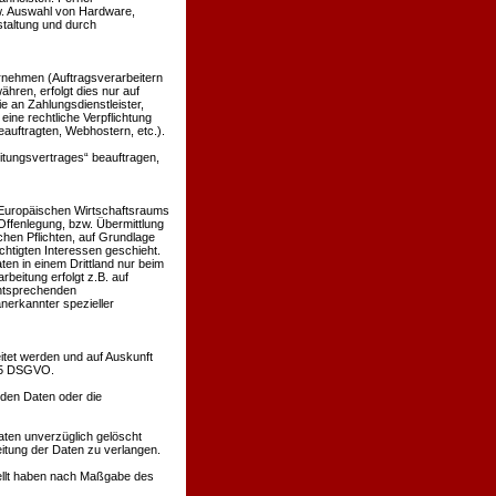
w. Auswahl von Hardware,
taltung und durch
nehmen (Auftragsverarbeitern
ähren, erfolgt dies nur auf
e an Zahlungsdienstleister,
 eine rechtliche Verpflichtung
eauftragten, Webhostern, etc.).
eitungsvertrages“ beauftragen,
s Europäischen Wirtschaftsraums
ffenlegung, bzw. Übermittlung
ichen Pflichten, auf Grundlage
echtigten Interessen geschieht.
ten in einem Drittland nur beim
beitung erfolgt z.B. auf
entsprechenden
anerkannter spezieller
itet werden und auf Auskunft
 15 DSGVO.
nden Daten oder die
ten unverzüglich gelöscht
itung der Daten zu verlangen.
tellt haben nach Maßgabe des