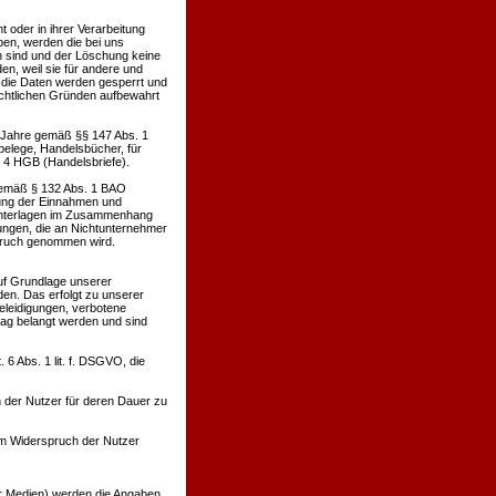
oder in ihrer Verarbeitung
en, werden die bei uns
h sind und der Löschung keine
n, weil sie für andere und
. die Daten werden gesperrt und
rechtlichen Gründen aufbewahrt
0 Jahre gemäß §§ 147 Abs. 1
belege, Handelsbücher, für
. 4 HGB (Handelsbriefe).
 gemäß § 132 Abs. 1 BAO
lung der Einnahmen und
 Unterlagen im Zusammenhang
ungen, die an Nichtunternehmer
spruch genommen wird.
uf Grundlage unserer
den. Das erfolgt zu unserer
Beleidigungen, verbotene
rag belangt werden und sind
6 Abs. 1 lit. f. DSGVO, die
 der Nutzer für deren Dauer zu
m Widerspruch der Nutzer
ler Medien) werden die Angaben