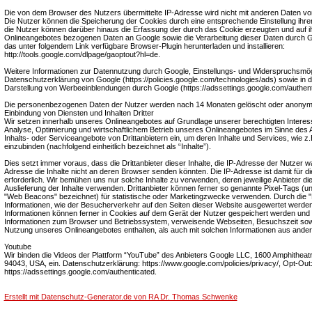
Die von dem Browser des Nutzers übermittelte IP-Adresse wird nicht mit anderen Daten 
Die Nutzer können die Speicherung der Cookies durch eine entsprechende Einstellung ihre
die Nutzer können darüber hinaus die Erfassung der durch das Cookie erzeugten und auf 
Onlineangebotes bezogenen Daten an Google sowie die Verarbeitung dieser Daten durch G
das unter folgendem Link verfügbare Browser-Plugin herunterladen und installieren:
http://tools.google.com/dlpage/gaoptout?hl=de.
Weitere Informationen zur Datennutzung durch Google, Einstellungs- und Widerspruchsmögli
Datenschutzerklärung von Google (https://policies.google.com/technologies/ads) sowie in de
Darstellung von Werbeeinblendungen durch Google (https://adssettings.google.com/authent
Die personenbezogenen Daten der Nutzer werden nach 14 Monaten gelöscht oder anonymi
Einbindung von Diensten und Inhalten Dritter
Wir setzen innerhalb unseres Onlineangebotes auf Grundlage unserer berechtigten Interess
Analyse, Optimierung und wirtschaftlichem Betrieb unseres Onlineangebotes im Sinne des Ar
Inhalts- oder Serviceangebote von Drittanbietern ein, um deren Inhalte und Services, wie z.
einzubinden (nachfolgend einheitlich bezeichnet als “Inhalte”).
Dies setzt immer voraus, dass die Drittanbieter dieser Inhalte, die IP-Adresse der Nutzer 
Adresse die Inhalte nicht an deren Browser senden könnten. Die IP-Adresse ist damit für die
erforderlich. Wir bemühen uns nur solche Inhalte zu verwenden, deren jeweilige Anbieter die
Auslieferung der Inhalte verwenden. Drittanbieter können ferner so genannte Pixel-Tags (un
"Web Beacons" bezeichnet) für statistische oder Marketingzwecke verwenden. Durch die "
Informationen, wie der Besucherverkehr auf den Seiten dieser Website ausgewertet werd
Informationen können ferner in Cookies auf dem Gerät der Nutzer gespeichert werden und
Informationen zum Browser und Betriebssystem, verweisende Webseiten, Besuchszeit sow
Nutzung unseres Onlineangebotes enthalten, als auch mit solchen Informationen aus ande
Youtube
Wir binden die Videos der Plattform “YouTube” des Anbieters Google LLC, 1600 Amphitheat
94043, USA, ein. Datenschutzerklärung: https://www.google.com/policies/privacy/, Opt-Out
https://adssettings.google.com/authenticated.
Erstellt mit Datenschutz-Generator.de von RA Dr. Thomas Schwenke