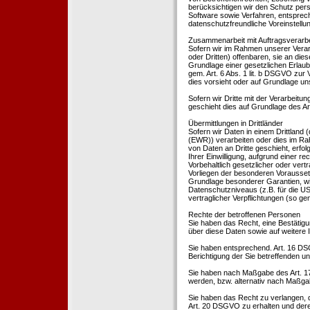
berücksichtigen wir den Schutz per
Software sowie Verfahren, entsprec
datenschutzfreundliche Voreinstell
Zusammenarbeit mit Auftragsverarbei
Sofern wir im Rahmen unserer Vera
oder Dritten) offenbaren, sie an dies
Grundlage einer gesetzlichen Erlaubn
gem. Art. 6 Abs. 1 lit. b DSGVO zur Ve
dies vorsieht oder auf Grundlage un
Sofern wir Dritte mit der Verarbeit
geschieht dies auf Grundlage des A
Übermittlungen in Drittländer
Sofern wir Daten in einem Drittland
(EWR)) verarbeiten oder dies im Ra
von Daten an Dritte geschieht, erfol
Ihrer Einwilligung, aufgrund einer r
Vorbehaltlich gesetzlicher oder vertr
Vorliegen der besonderen Voraussetzu
Grundlage besonderer Garantien, wie
Datenschutzniveaus (z.B. für die USA
vertraglicher Verpflichtungen (so ge
Rechte der betroffenen Personen
Sie haben das Recht, eine Bestätigu
über diese Daten sowie auf weitere
Sie haben entsprechend. Art. 16 DSG
Berichtigung der Sie betreffenden un
Sie haben nach Maßgabe des Art. 1
werden, bzw. alternativ nach Maßga
Sie haben das Recht zu verlangen, d
Art. 20 DSGVO zu erhalten und deren