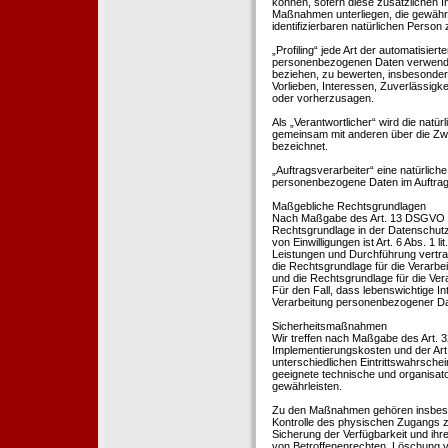
können, sofern diese zusätzlichen 
Maßnahmen unterliegen, die gewährle
identifizierbaren natürlichen Perso
„Profiling“ jede Art der automatisie
personenbezogenen Daten verwendet 
beziehen, zu bewerten, insbesondere
Vorlieben, Interessen, Zuverlässigke
oder vorherzusagen.
Als „Verantwortlicher“ wird die natür
gemeinsam mit anderen über die Zwe
bezeichnet.
„Auftragsverarbeiter“ eine natürliche
personenbezogene Daten im Auftrag 
Maßgebliche Rechtsgrundlagen
Nach Maßgabe des Art. 13 DSGVO tei
Rechtsgrundlage in der Datenschutze
von Einwilligungen ist Art. 6 Abs. 1 
Leistungen und Durchführung vertra
die Rechtsgrundlage für die Verarbeit
und die Rechtsgrundlage für die Vera
Für den Fall, dass lebenswichtige I
Verarbeitung personenbezogener Date
Sicherheitsmaßnahmen
Wir treffen nach Maßgabe des Art. 
Implementierungskosten und der Ar
unterschiedlichen Eintrittswahrschei
geeignete technische und organisa
gewährleisten.
Zu den Maßnahmen gehören insbesonde
Kontrolle des physischen Zugangs zu
Sicherung der Verfügbarkeit und ihr
von Betroffenenrechten, Löschung v