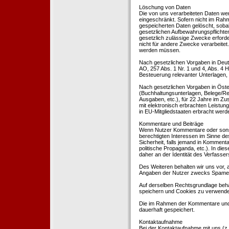
Löschung von Daten
Die von uns verarbeiteten Daten we
eingeschränkt. Sofern nicht im Rah
gespeicherten Daten gelöscht, sobal
gesetzlichen Aufbewahrungspflichten
gesetzlich zulässige Zwecke erforde
nicht für andere Zwecke verarbeitet.
werden müssen.
Nach gesetzlichen Vorgaben in Deut
AO, 257 Abs. 1 Nr. 1 und 4, Abs. 4
Besteuerung relevanter Unterlagen, 
Nach gesetzlichen Vorgaben in Öste
(Buchhaltungsunterlagen, Belege/Re
Ausgaben, etc.), für 22 Jahre im 
mit elektronisch erbrachten Leistu
in EU-Mitgliedstaaten erbracht wer
Kommentare und Beiträge
Wenn Nutzer Kommentare oder sonsti
berechtigten Interessen im Sinne des
Sicherheit, falls jemand in Kommenta
politische Propaganda, etc.). In di
daher an der Identität des Verfassers
Des Weiteren behalten wir uns vor, a
Angaben der Nutzer zwecks Spamer
Auf derselben Rechtsgrundlage behal
speichern und Cookies zu verwend
Die im Rahmen der Kommentare und
dauerhaft gespeichert.
Kontaktaufnahme
Bei der Kontaktaufnahme mit uns (z.