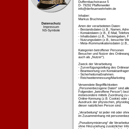
Duffernbachstrasse 5
D- 79292 Pfaffenweiler
info@derfeuerwehrhelm.de
Inhaber:
Markus Bruchmann
Datenschutz
Arten der verarbeiteten Daten:
Impressum
- Bestandsdaten (z.B., Namen, Adre
NS-Symbole
- Kontaktdaten (z.B., E-Mail, Telef
- Inhaltsdaten (z.B., Texteingaben, F
- Nutzungsdaten (z.B., besuchte Webs
- Meta-/Kommunikationsdaten (z.B.,
Kategorien betroffener Personen
Besucher und Nutzer des Onlineang
auch als „Nutzer“).
Zweck der Verarbeitung
- Zurverfügungstellung des Onlinean
- Beantwortung von Kontaktanfrage
- Sicherheitsmaßnahmen.
- Reichweitenmessung/Marketing
Verwendete Begrifflichkeiten
„Personenbezogene Daten“ sind alle In
Folgenden „betroffene Person“) bezieh
insbesondere mittels Zuordnung zu 
Online-Kennung (z.B. Cookie) oder 
Ausdruck der physischen, physiologis
dieser natürlichen Person sind.
„Verarbeitung“ ist jeder mit oder oh
im Zusammenhang mit personenbezoge
„Pseudonymisierung“ die Verarbeit
ohne Hinzuziehung zusätzlicher Inf