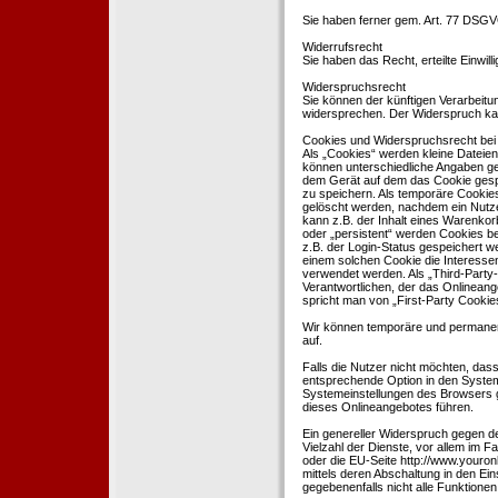
Sie haben ferner gem. Art. 77 DSGV
Widerrufsrecht
Sie haben das Recht, erteilte Einwil
Widerspruchsrecht
Sie können der künftigen Verarbeit
widersprechen. Der Widerspruch kan
Cookies und Widerspruchsrecht bei
Als „Cookies“ werden kleine Dateien
können unterschiedliche Angaben ge
dem Gerät auf dem das Cookie gesp
zu speichern. Als temporäre Cookies
gelöscht werden, nachdem ein Nutze
kann z.B. der Inhalt eines Warenkor
oder „persistent“ werden Cookies b
z.B. der Login-Status gespeichert 
einem solchen Cookie die Interesse
verwendet werden. Als „Third-Party
Verantwortlichen, der das Onlineang
spricht man von „First-Party Cookies
Wir können temporäre und permanen
auf.
Falls die Nutzer nicht möchten, da
entsprechende Option in den System
Systemeinstellungen des Browsers 
dieses Onlineangebotes führen.
Ein genereller Widerspruch gegen d
Vielzahl der Dienste, vor allem im F
oder die EU-Seite http://www.youro
mittels deren Abschaltung in den Ei
gegebenenfalls nicht alle Funktion