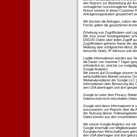
des Nutzers zur Bearbeitung der Kon
vertraglicher-/vorvertraglicher Bezi
Nutzer können in einem Customer-R
Anfragenorganisation gespeichert w
Wir löschen die Anfragen, sofern dies
Ferner gelten die gesetzlichen Archi
Erhebung von Zugriffsdaten und Logf
Wir, bzw. unser Hostinganbieter, erhe
DSGVO Daten über jeden Zugriff auf 
Zugriffsdaten gehören Name der abg
Meldung über erfolgreichen Abruf, 
besuchte Seite), IP-Adresse und der
Logfile-Informationen werden aus Si
die Dauer von maximal 7 Tagen ges
erforderlich ist, sind bis zur endgü
Google Analytics
Wir setzen auf Grundlage unserer be
wirtschaftlichem Betrieb unseres Onl
Webanalysedienst der Google LLC (
Informationen über Benutzung des O
den USA übertragen und dort gespei
Google ist unter dem Privacy-Shield
Datenschutzrecht einzuhalten (http
Google wird diese Informationen in
auszuwerten, um Reports über die A
der Nutzung dieses Onlineangebotes
Dabei können aus den verarbeiteten
Wir setzen Google Analytics nur mit 
Google innerhalb von Mitgliedstaat
Europäischen Wirtschaftsraum gekürz
den USA übertragen und dort gekürz