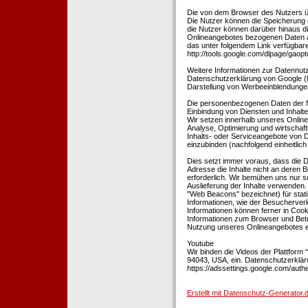
Die von dem Browser des Nutzers üb
Die Nutzer können die Speicherung 
die Nutzer können darüber hinaus d
Onlineangebotes bezogenen Daten an
das unter folgendem Link verfügbare
http://tools.google.com/dlpage/gaopt
Weitere Informationen zur Datennutz
Datenschutzerklärung von Google (htt
Darstellung von Werbeeinblendungen
Die personenbezogenen Daten der N
Einbindung von Diensten und Inhalten
Wir setzen innerhalb unseres Online
Analyse, Optimierung und wirtschaft
Inhalts- oder Serviceangebote von Dr
einzubinden (nachfolgend einheitlich 
Dies setzt immer voraus, dass die Dr
Adresse die Inhalte nicht an deren B
erforderlich. Wir bemühen uns nur so
Auslieferung der Inhalte verwenden.
"Web Beacons" bezeichnet) für stat
Informationen, wie der Besucherver
Informationen können ferner in Coo
Informationen zum Browser und Bet
Nutzung unseres Onlineangebotes en
Youtube
Wir binden die Videos der Plattfor
94043, USA, ein. Datenschutzerkläru
https://adssettings.google.com/authe
Erstellt mit Datenschutz-Generato