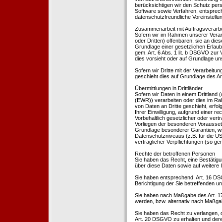
berücksichtigen wir den Schutz per
Software sowie Verfahren, entsprec
datenschutzfreundliche Voreinstell
Zusammenarbeit mit Auftragsverarbei
Sofern wir im Rahmen unserer Vera
oder Dritten) offenbaren, sie an dies
Grundlage einer gesetzlichen Erlaubn
gem. Art. 6 Abs. 1 lit. b DSGVO zur Ve
dies vorsieht oder auf Grundlage un
Sofern wir Dritte mit der Verarbeit
geschieht dies auf Grundlage des A
Übermittlungen in Drittländer
Sofern wir Daten in einem Drittland
(EWR)) verarbeiten oder dies im Ra
von Daten an Dritte geschieht, erfol
Ihrer Einwilligung, aufgrund einer r
Vorbehaltlich gesetzlicher oder vertr
Vorliegen der besonderen Voraussetzu
Grundlage besonderer Garantien, wie
Datenschutzniveaus (z.B. für die USA
vertraglicher Verpflichtungen (so ge
Rechte der betroffenen Personen
Sie haben das Recht, eine Bestätigu
über diese Daten sowie auf weitere
Sie haben entsprechend. Art. 16 DSG
Berichtigung der Sie betreffenden un
Sie haben nach Maßgabe des Art. 1
werden, bzw. alternativ nach Maßga
Sie haben das Recht zu verlangen, d
Art. 20 DSGVO zu erhalten und deren