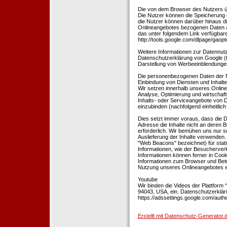
Die von dem Browser des Nutzers üb
Die Nutzer können die Speicherung 
die Nutzer können darüber hinaus d
Onlineangebotes bezogenen Daten an
das unter folgendem Link verfügbare
http://tools.google.com/dlpage/gaopt
Weitere Informationen zur Datennutz
Datenschutzerklärung von Google (htt
Darstellung von Werbeeinblendungen
Die personenbezogenen Daten der N
Einbindung von Diensten und Inhalten
Wir setzen innerhalb unseres Online
Analyse, Optimierung und wirtschaft
Inhalts- oder Serviceangebote von Dr
einzubinden (nachfolgend einheitlich 
Dies setzt immer voraus, dass die Dr
Adresse die Inhalte nicht an deren B
erforderlich. Wir bemühen uns nur so
Auslieferung der Inhalte verwenden.
"Web Beacons" bezeichnet) für stat
Informationen, wie der Besucherver
Informationen können ferner in Coo
Informationen zum Browser und Bet
Nutzung unseres Onlineangebotes en
Youtube
Wir binden die Videos der Plattfor
94043, USA, ein. Datenschutzerkläru
https://adssettings.google.com/authe
Erstellt mit Datenschutz-Generato