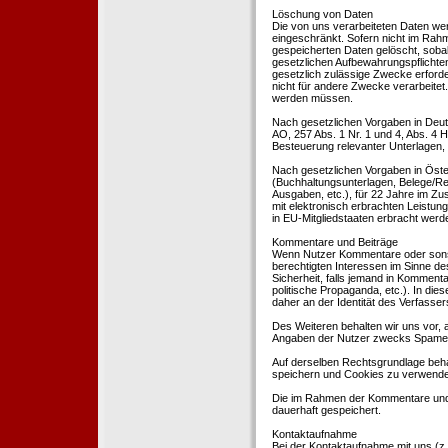
Löschung von Daten
Die von uns verarbeiteten Daten we
eingeschränkt. Sofern nicht im Rah
gespeicherten Daten gelöscht, sobal
gesetzlichen Aufbewahrungspflichten
gesetzlich zulässige Zwecke erforde
nicht für andere Zwecke verarbeitet.
werden müssen.
Nach gesetzlichen Vorgaben in Deut
AO, 257 Abs. 1 Nr. 1 und 4, Abs. 4
Besteuerung relevanter Unterlagen, 
Nach gesetzlichen Vorgaben in Öste
(Buchhaltungsunterlagen, Belege/Re
Ausgaben, etc.), für 22 Jahre im 
mit elektronisch erbrachten Leistu
in EU-Mitgliedstaaten erbracht wer
Kommentare und Beiträge
Wenn Nutzer Kommentare oder sonsti
berechtigten Interessen im Sinne des
Sicherheit, falls jemand in Kommenta
politische Propaganda, etc.). In di
daher an der Identität des Verfassers
Des Weiteren behalten wir uns vor, a
Angaben der Nutzer zwecks Spamer
Auf derselben Rechtsgrundlage behal
speichern und Cookies zu verwend
Die im Rahmen der Kommentare und
dauerhaft gespeichert.
Kontaktaufnahme
Bei der Kontaktaufnahme mit uns (z.