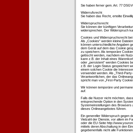
Sie haben ferner gem. Art. 77 DSGV
Widerrufsrecht
Sie haben das Recht, erteilte Einwil
Widerspruchsrecht
Sie können der künftigen Verarbeit
widersprechen. Der Widerspruch kan
Cookies und Widerspruchsrecht bei
Als „Cookies“ werden kleine Dateien
können unterschiedliche Angaben ge
dem Gerät auf dem das Cookie gesp
zu speichern. Als temporäre Cookies
gelöscht werden, nachdem ein Nutze
kann z.B. der Inhalt eines Warenkor
oder „persistent“ werden Cookies b
z.B. der Login-Status gespeichert 
einem solchen Cookie die Interesse
verwendet werden. Als „Third-Party
Verantwortlichen, der das Onlineang
spricht man von „First-Party Cookies
Wir können temporäre und permanen
auf.
Falls die Nutzer nicht möchten, da
entsprechende Option in den System
Systemeinstellungen des Browsers 
dieses Onlineangebotes führen.
Ein genereller Widerspruch gegen d
Vielzahl der Dienste, vor allem im F
oder die EU-Seite http://www.youro
mittels deren Abschaltung in den Ei
gegebenenfalls nicht alle Funktion