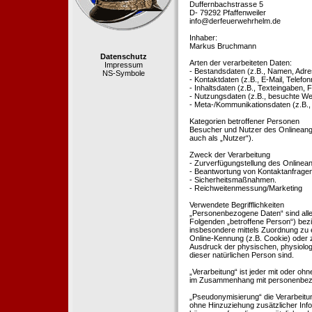
Duffernbachstrasse 5
D- 79292 Pfaffenweiler
info@derfeuerwehrhelm.de
Inhaber:
Markus Bruchmann
Datenschutz
Arten der verarbeiteten Daten:
Impressum
- Bestandsdaten (z.B., Namen, Adre
NS-Symbole
- Kontaktdaten (z.B., E-Mail, Telef
- Inhaltsdaten (z.B., Texteingaben, F
- Nutzungsdaten (z.B., besuchte Webs
- Meta-/Kommunikationsdaten (z.B.,
Kategorien betroffener Personen
Besucher und Nutzer des Onlineang
auch als „Nutzer“).
Zweck der Verarbeitung
- Zurverfügungstellung des Onlinean
- Beantwortung von Kontaktanfrage
- Sicherheitsmaßnahmen.
- Reichweitenmessung/Marketing
Verwendete Begrifflichkeiten
„Personenbezogene Daten“ sind alle In
Folgenden „betroffene Person“) bezieh
insbesondere mittels Zuordnung zu 
Online-Kennung (z.B. Cookie) oder 
Ausdruck der physischen, physiologis
dieser natürlichen Person sind.
„Verarbeitung“ ist jeder mit oder oh
im Zusammenhang mit personenbezoge
„Pseudonymisierung“ die Verarbeit
ohne Hinzuziehung zusätzlicher Inf