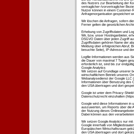
des Nutzers zur Bearbeitung der Kon
vertraglicher-/vorvertraglicher Bezi
Nutzer können in einem Customer-R
Anfragenorganisation gespeichert w
Wir löschen die Anfragen, sofern dies
Ferner gelten die gesetzlichen Archi
Erhebung von Zugriffsdaten und Logf
Wir, bzw. unser Hostinganbieter, erhe
DSGVO Daten über jeden Zugriff auf 
Zugriffsdaten gehören Name der abg
Meldung über erfolgreichen Abruf, 
besuchte Seite), IP-Adresse und der
Logfile-Informationen werden aus Si
die Dauer von maximal 7 Tagen ges
erforderlich ist, sind bis zur endgü
Google Analytics
Wir setzen auf Grundlage unserer be
wirtschaftlichem Betrieb unseres Onl
Webanalysedienst der Google LLC (
Informationen über Benutzung des O
den USA übertragen und dort gespei
Google ist unter dem Privacy-Shield
Datenschutzrecht einzuhalten (http
Google wird diese Informationen in
auszuwerten, um Reports über die A
der Nutzung dieses Onlineangebotes
Dabei können aus den verarbeiteten
Wir setzen Google Analytics nur mit 
Google innerhalb von Mitgliedstaat
Europäischen Wirtschaftsraum gekürz
den USA übertragen und dort gekürz