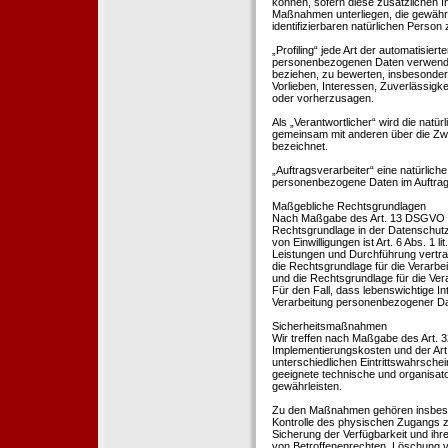
können, sofern diese zusätzlichen 
Maßnahmen unterliegen, die gewährle
identifizierbaren natürlichen Perso
„Profiling“ jede Art der automatisie
personenbezogenen Daten verwendet 
beziehen, zu bewerten, insbesondere
Vorlieben, Interessen, Zuverlässigke
oder vorherzusagen.
Als „Verantwortlicher“ wird die natür
gemeinsam mit anderen über die Zwe
bezeichnet.
„Auftragsverarbeiter“ eine natürliche
personenbezogene Daten im Auftrag 
Maßgebliche Rechtsgrundlagen
Nach Maßgabe des Art. 13 DSGVO tei
Rechtsgrundlage in der Datenschutze
von Einwilligungen ist Art. 6 Abs. 1 
Leistungen und Durchführung vertra
die Rechtsgrundlage für die Verarbeit
und die Rechtsgrundlage für die Vera
Für den Fall, dass lebenswichtige I
Verarbeitung personenbezogener Date
Sicherheitsmaßnahmen
Wir treffen nach Maßgabe des Art. 
Implementierungskosten und der Ar
unterschiedlichen Eintrittswahrschei
geeignete technische und organisa
gewährleisten.
Zu den Maßnahmen gehören insbesonde
Kontrolle des physischen Zugangs zu
Sicherung der Verfügbarkeit und ihr
von Betroffenenrechten, Löschung v