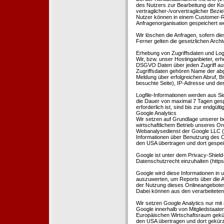
des Nutzers zur Bearbeitung der Kon
vertraglicher-/vorvertraglicher Bezi
Nutzer können in einem Customer-R
Anfragenorganisation gespeichert w
Wir löschen die Anfragen, sofern dies
Ferner gelten die gesetzlichen Archi
Erhebung von Zugriffsdaten und Logf
Wir, bzw. unser Hostinganbieter, erhe
DSGVO Daten über jeden Zugriff auf 
Zugriffsdaten gehören Name der abg
Meldung über erfolgreichen Abruf, 
besuchte Seite), IP-Adresse und der
Logfile-Informationen werden aus Si
die Dauer von maximal 7 Tagen ges
erforderlich ist, sind bis zur endgü
Google Analytics
Wir setzen auf Grundlage unserer be
wirtschaftlichem Betrieb unseres Onl
Webanalysedienst der Google LLC (
Informationen über Benutzung des O
den USA übertragen und dort gespei
Google ist unter dem Privacy-Shield
Datenschutzrecht einzuhalten (http
Google wird diese Informationen in
auszuwerten, um Reports über die A
der Nutzung dieses Onlineangebotes
Dabei können aus den verarbeiteten
Wir setzen Google Analytics nur mit 
Google innerhalb von Mitgliedstaat
Europäischen Wirtschaftsraum gekürz
den USA übertragen und dort gekürz