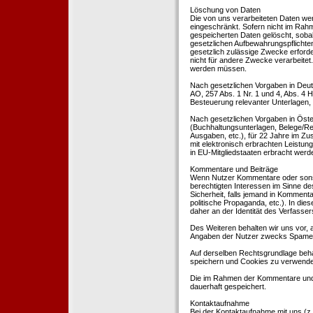
Löschung von Daten
Die von uns verarbeiteten Daten we
eingeschränkt. Sofern nicht im Rah
gespeicherten Daten gelöscht, sobal
gesetzlichen Aufbewahrungspflichten
gesetzlich zulässige Zwecke erforde
nicht für andere Zwecke verarbeitet.
werden müssen.
Nach gesetzlichen Vorgaben in Deut
AO, 257 Abs. 1 Nr. 1 und 4, Abs. 4
Besteuerung relevanter Unterlagen, 
Nach gesetzlichen Vorgaben in Öste
(Buchhaltungsunterlagen, Belege/Re
Ausgaben, etc.), für 22 Jahre im 
mit elektronisch erbrachten Leistu
in EU-Mitgliedstaaten erbracht wer
Kommentare und Beiträge
Wenn Nutzer Kommentare oder sonsti
berechtigten Interessen im Sinne des
Sicherheit, falls jemand in Kommenta
politische Propaganda, etc.). In di
daher an der Identität des Verfassers
Des Weiteren behalten wir uns vor, a
Angaben der Nutzer zwecks Spamer
Auf derselben Rechtsgrundlage behal
speichern und Cookies zu verwend
Die im Rahmen der Kommentare und
dauerhaft gespeichert.
Kontaktaufnahme
Bei der Kontaktaufnahme mit uns (z.