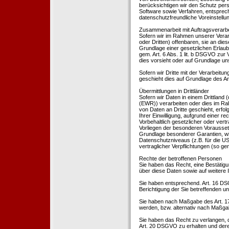
berücksichtigen wir den Schutz per
Software sowie Verfahren, entsprec
datenschutzfreundliche Voreinstell
Zusammenarbeit mit Auftragsverarbei
Sofern wir im Rahmen unserer Vera
oder Dritten) offenbaren, sie an dies
Grundlage einer gesetzlichen Erlaubn
gem. Art. 6 Abs. 1 lit. b DSGVO zur Ve
dies vorsieht oder auf Grundlage un
Sofern wir Dritte mit der Verarbeit
geschieht dies auf Grundlage des A
Übermittlungen in Drittländer
Sofern wir Daten in einem Drittland
(EWR)) verarbeiten oder dies im Ra
von Daten an Dritte geschieht, erfol
Ihrer Einwilligung, aufgrund einer r
Vorbehaltlich gesetzlicher oder vertr
Vorliegen der besonderen Voraussetzu
Grundlage besonderer Garantien, wie
Datenschutzniveaus (z.B. für die USA
vertraglicher Verpflichtungen (so ge
Rechte der betroffenen Personen
Sie haben das Recht, eine Bestätigu
über diese Daten sowie auf weitere
Sie haben entsprechend. Art. 16 DSG
Berichtigung der Sie betreffenden un
Sie haben nach Maßgabe des Art. 1
werden, bzw. alternativ nach Maßga
Sie haben das Recht zu verlangen, d
Art. 20 DSGVO zu erhalten und deren