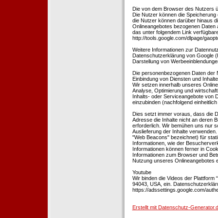
Die von dem Browser des Nutzers üb
Die Nutzer können die Speicherung 
die Nutzer können darüber hinaus d
Onlineangebotes bezogenen Daten an
das unter folgendem Link verfügbare
http://tools.google.com/dlpage/gaopt
Weitere Informationen zur Datennutz
Datenschutzerklärung von Google (htt
Darstellung von Werbeeinblendungen
Die personenbezogenen Daten der N
Einbindung von Diensten und Inhalten
Wir setzen innerhalb unseres Online
Analyse, Optimierung und wirtschaft
Inhalts- oder Serviceangebote von Dr
einzubinden (nachfolgend einheitlich 
Dies setzt immer voraus, dass die Dr
Adresse die Inhalte nicht an deren B
erforderlich. Wir bemühen uns nur so
Auslieferung der Inhalte verwenden.
"Web Beacons" bezeichnet) für stat
Informationen, wie der Besucherver
Informationen können ferner in Coo
Informationen zum Browser und Bet
Nutzung unseres Onlineangebotes en
Youtube
Wir binden die Videos der Plattfor
94043, USA, ein. Datenschutzerkläru
https://adssettings.google.com/authe
Erstellt mit Datenschutz-Generato