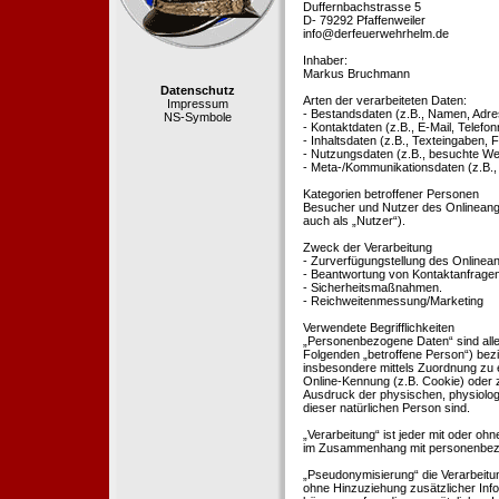
Duffernbachstrasse 5
D- 79292 Pfaffenweiler
info@derfeuerwehrhelm.de
Inhaber:
Markus Bruchmann
Datenschutz
Arten der verarbeiteten Daten:
Impressum
- Bestandsdaten (z.B., Namen, Adre
NS-Symbole
- Kontaktdaten (z.B., E-Mail, Telef
- Inhaltsdaten (z.B., Texteingaben, F
- Nutzungsdaten (z.B., besuchte Webs
- Meta-/Kommunikationsdaten (z.B.,
Kategorien betroffener Personen
Besucher und Nutzer des Onlineang
auch als „Nutzer“).
Zweck der Verarbeitung
- Zurverfügungstellung des Onlinean
- Beantwortung von Kontaktanfrage
- Sicherheitsmaßnahmen.
- Reichweitenmessung/Marketing
Verwendete Begrifflichkeiten
„Personenbezogene Daten“ sind alle In
Folgenden „betroffene Person“) bezieh
insbesondere mittels Zuordnung zu 
Online-Kennung (z.B. Cookie) oder 
Ausdruck der physischen, physiologis
dieser natürlichen Person sind.
„Verarbeitung“ ist jeder mit oder oh
im Zusammenhang mit personenbezoge
„Pseudonymisierung“ die Verarbeit
ohne Hinzuziehung zusätzlicher Inf