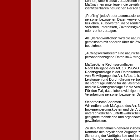
können, sofern diese zusätzlichen 
Maßnahmen unterliegen, die gewährle
identifizierbaren natürlichen Perso
„Profiling“ jede Art der automatisie
personenbezogenen Daten verwendet 
beziehen, zu bewerten, insbesondere
Vorlieben, Interessen, Zuverlässigke
oder vorherzusagen.
Als „Verantwortlicher“ wird die natür
gemeinsam mit anderen über die Zwe
bezeichnet.
„Auftragsverarbeiter“ eine natürliche
personenbezogene Daten im Auftrag 
Maßgebliche Rechtsgrundlagen
Nach Maßgabe des Art. 13 DSGVO tei
Rechtsgrundlage in der Datenschutze
von Einwilligungen ist Art. 6 Abs. 1 
Leistungen und Durchführung vertra
die Rechtsgrundlage für die Verarbeit
und die Rechtsgrundlage für die Vera
Für den Fall, dass lebenswichtige I
Verarbeitung personenbezogener Date
Sicherheitsmaßnahmen
Wir treffen nach Maßgabe des Art. 
Implementierungskosten und der Ar
unterschiedlichen Eintrittswahrschei
geeignete technische und organisa
gewährleisten.
Zu den Maßnahmen gehören insbesonde
Kontrolle des physischen Zugangs zu
Sicherung der Verfügbarkeit und ihr
von Betroffenenrechten, Löschung v