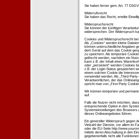
Sie haben ferner gem. Art. 77 DSGV
Widerrufsrecht
Sie haben das Recht, erteilte Einwil
Widerspruchsrecht
Sie können der künftigen Verarbeit
widersprechen. Der Widerspruch kan
Cookies und Widerspruchsrecht bei
Als „Cookies“ werden kleine Dateien
können unterschiedliche Angaben ge
dem Gerät auf dem das Cookie gesp
zu speichern. Als temporäre Cookies
gelöscht werden, nachdem ein Nutze
kann z.B. der Inhalt eines Warenkor
oder „persistent“ werden Cookies b
z.B. der Login-Status gespeichert 
einem solchen Cookie die Interesse
verwendet werden. Als „Third-Party
Verantwortlichen, der das Onlineang
spricht man von „First-Party Cookies
Wir können temporäre und permanen
auf.
Falls die Nutzer nicht möchten, da
entsprechende Option in den System
Systemeinstellungen des Browsers 
dieses Onlineangebotes führen.
Ein genereller Widerspruch gegen d
Vielzahl der Dienste, vor allem im F
oder die EU-Seite http://www.youro
mittels deren Abschaltung in den Ei
gegebenenfalls nicht alle Funktion