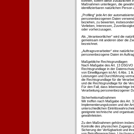
können, sofern diese zusätzlichen 
Maßnahmen unterliegen, die gewährle
identifizierbaren natürlichen Perso
„Profiling“ jede Art der automatisie
personenbezogenen Daten verwendet 
beziehen, zu bewerten, insbesondere
Vorlieben, Interessen, Zuverlässigke
oder vorherzusagen.
Als „Verantwortlicher“ wird die natür
gemeinsam mit anderen über die Zwe
bezeichnet.
„Auftragsverarbeiter“ eine natürliche
personenbezogene Daten im Auftrag 
Maßgebliche Rechtsgrundlagen
Nach Maßgabe des Art. 13 DSGVO tei
Rechtsgrundlage in der Datenschutze
von Einwilligungen ist Art. 6 Abs. 1 
Leistungen und Durchführung vertra
die Rechtsgrundlage für die Verarbeit
und die Rechtsgrundlage für die Vera
Für den Fall, dass lebenswichtige I
Verarbeitung personenbezogener Date
Sicherheitsmaßnahmen
Wir treffen nach Maßgabe des Art. 
Implementierungskosten und der Ar
unterschiedlichen Eintrittswahrschei
geeignete technische und organisa
gewährleisten.
Zu den Maßnahmen gehören insbesonde
Kontrolle des physischen Zugangs zu
Sicherung der Verfügbarkeit und ihr
von Betroffenenrechten, Löschung v