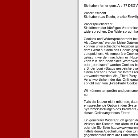
Sie haben ferner gem. Art. 77 DSGV
Widerrufsrecht
Sie haben das Recht, erteilte Einwil
Widerspruchsrecht
Sie können der künftigen Verarbeit
widersprechen. Der Widerspruch kan
Cookies und Widerspruchsrecht bei
Als „Cookies“ werden kleine Dateien
können unterschiedliche Angaben ge
dem Gerät auf dem das Cookie gesp
zu speichern. Als temporäre Cookies
gelöscht werden, nachdem ein Nutze
kann z.B. der Inhalt eines Warenkor
oder „persistent“ werden Cookies b
z.B. der Login-Status gespeichert 
einem solchen Cookie die Interesse
verwendet werden. Als „Third-Party
Verantwortlichen, der das Onlineang
spricht man von „First-Party Cookies
Wir können temporäre und permanen
auf.
Falls die Nutzer nicht möchten, da
entsprechende Option in den System
Systemeinstellungen des Browsers 
dieses Onlineangebotes führen.
Ein genereller Widerspruch gegen d
Vielzahl der Dienste, vor allem im F
oder die EU-Seite http://www.youro
mittels deren Abschaltung in den Ei
gegebenenfalls nicht alle Funktion