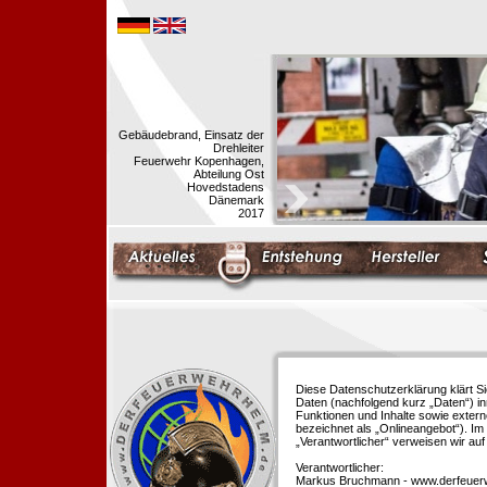
Gebäudebrand, Einsatz der
Drehleiter
Feuerwehr Kopenhagen,
Abteilung Ost
Hovedstadens
Dänemark
2017
Diese Datenschutzerklärung klärt S
Daten (nachfolgend kurz „Daten“) i
Funktionen und Inhalte sowie extern
bezeichnet als „Onlineangebot“). Im 
„Verantwortlicher“ verweisen wir au
Verantwortlicher:
Markus Bruchmann - www.derfeuer