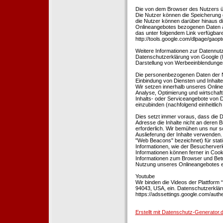
Die von dem Browser des Nutzers üb
Die Nutzer können die Speicherung 
die Nutzer können darüber hinaus d
Onlineangebotes bezogenen Daten an
das unter folgendem Link verfügbare
http://tools.google.com/dlpage/gaopt
Weitere Informationen zur Datennutz
Datenschutzerklärung von Google (htt
Darstellung von Werbeeinblendungen
Die personenbezogenen Daten der N
Einbindung von Diensten und Inhalten
Wir setzen innerhalb unseres Online
Analyse, Optimierung und wirtschaft
Inhalts- oder Serviceangebote von Dr
einzubinden (nachfolgend einheitlich 
Dies setzt immer voraus, dass die Dr
Adresse die Inhalte nicht an deren B
erforderlich. Wir bemühen uns nur so
Auslieferung der Inhalte verwenden.
"Web Beacons" bezeichnet) für stat
Informationen, wie der Besucherver
Informationen können ferner in Coo
Informationen zum Browser und Bet
Nutzung unseres Onlineangebotes en
Youtube
Wir binden die Videos der Plattfor
94043, USA, ein. Datenschutzerkläru
https://adssettings.google.com/authe
Erstellt mit Datenschutz-Generato