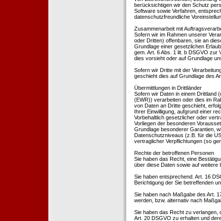
berücksichtigen wir den Schutz per
Software sowie Verfahren, entsprec
datenschutzfreundliche Voreinstell
Zusammenarbeit mit Auftragsverarbei
Sofern wir im Rahmen unserer Vera
oder Dritten) offenbaren, sie an dies
Grundlage einer gesetzlichen Erlaubn
gem. Art. 6 Abs. 1 lit. b DSGVO zur Ve
dies vorsieht oder auf Grundlage un
Sofern wir Dritte mit der Verarbeit
geschieht dies auf Grundlage des A
Übermittlungen in Drittländer
Sofern wir Daten in einem Drittland
(EWR)) verarbeiten oder dies im Ra
von Daten an Dritte geschieht, erfol
Ihrer Einwilligung, aufgrund einer r
Vorbehaltlich gesetzlicher oder vertr
Vorliegen der besonderen Voraussetzu
Grundlage besonderer Garantien, wie
Datenschutzniveaus (z.B. für die USA
vertraglicher Verpflichtungen (so ge
Rechte der betroffenen Personen
Sie haben das Recht, eine Bestätigu
über diese Daten sowie auf weitere
Sie haben entsprechend. Art. 16 DSG
Berichtigung der Sie betreffenden un
Sie haben nach Maßgabe des Art. 1
werden, bzw. alternativ nach Maßga
Sie haben das Recht zu verlangen, d
Art. 20 DSGVO zu erhalten und deren