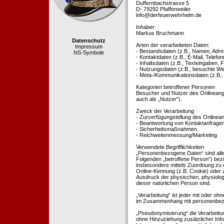
Duffernbachstrasse 5
D- 79292 Pfaffenweiler
info@derfeuerwehrhelm.de
Inhaber:
Markus Bruchmann
Datenschutz
Arten der verarbeiteten Daten:
Impressum
- Bestandsdaten (z.B., Namen, Adre
NS-Symbole
- Kontaktdaten (z.B., E-Mail, Telef
- Inhaltsdaten (z.B., Texteingaben, F
- Nutzungsdaten (z.B., besuchte Webs
- Meta-/Kommunikationsdaten (z.B.,
Kategorien betroffener Personen
Besucher und Nutzer des Onlineang
auch als „Nutzer“).
Zweck der Verarbeitung
- Zurverfügungstellung des Onlinean
- Beantwortung von Kontaktanfrage
- Sicherheitsmaßnahmen.
- Reichweitenmessung/Marketing
Verwendete Begrifflichkeiten
„Personenbezogene Daten“ sind alle In
Folgenden „betroffene Person“) bezieh
insbesondere mittels Zuordnung zu 
Online-Kennung (z.B. Cookie) oder 
Ausdruck der physischen, physiologis
dieser natürlichen Person sind.
„Verarbeitung“ ist jeder mit oder oh
im Zusammenhang mit personenbezoge
„Pseudonymisierung“ die Verarbeit
ohne Hinzuziehung zusätzlicher Inf