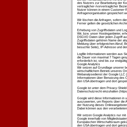
des Nutzers zur Bearbeitung der Kon
vertraglicher-/vorvertraglicher Bezi
Nutzer können in einem Customer-R
Anfragenorganisation gespeichert w
Wir löschen die Anfragen, sofern dies
Ferner gelten die gesetzlichen Archi
Erhebung von Zugriffsdaten und Logf
Wir, bzw. unser Hostinganbieter, erhe
DSGVO Daten über jeden Zugriff auf 
Zugriffsdaten gehören Name der abg
Meldung über erfolgreichen Abruf, 
besuchte Seite), IP-Adresse und der
Logfile-Informationen werden aus Si
die Dauer von maximal 7 Tagen ges
erforderlich ist, sind bis zur endgü
Google Analytics
Wir setzen auf Grundlage unserer be
wirtschaftlichem Betrieb unseres Onl
Webanalysedienst der Google LLC (
Informationen über Benutzung des O
den USA übertragen und dort gespei
Google ist unter dem Privacy-Shield
Datenschutzrecht einzuhalten (http
Google wird diese Informationen in
auszuwerten, um Reports über die A
der Nutzung dieses Onlineangebotes
Dabei können aus den verarbeiteten
Wir setzen Google Analytics nur mit 
Google innerhalb von Mitgliedstaat
Europäischen Wirtschaftsraum gekürz
den USA übertragen und dort gekürz