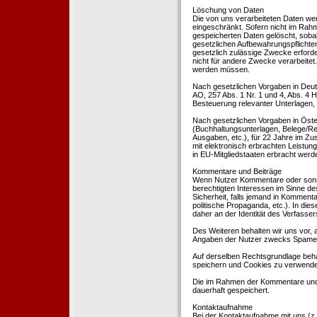
Löschung von Daten
Die von uns verarbeiteten Daten we
eingeschränkt. Sofern nicht im Rah
gespeicherten Daten gelöscht, sobal
gesetzlichen Aufbewahrungspflichten
gesetzlich zulässige Zwecke erforde
nicht für andere Zwecke verarbeitet.
werden müssen.
Nach gesetzlichen Vorgaben in Deut
AO, 257 Abs. 1 Nr. 1 und 4, Abs. 4
Besteuerung relevanter Unterlagen, 
Nach gesetzlichen Vorgaben in Öste
(Buchhaltungsunterlagen, Belege/Re
Ausgaben, etc.), für 22 Jahre im 
mit elektronisch erbrachten Leistu
in EU-Mitgliedstaaten erbracht wer
Kommentare und Beiträge
Wenn Nutzer Kommentare oder sonsti
berechtigten Interessen im Sinne des
Sicherheit, falls jemand in Kommenta
politische Propaganda, etc.). In di
daher an der Identität des Verfassers
Des Weiteren behalten wir uns vor, a
Angaben der Nutzer zwecks Spamer
Auf derselben Rechtsgrundlage behal
speichern und Cookies zu verwend
Die im Rahmen der Kommentare und
dauerhaft gespeichert.
Kontaktaufnahme
Bei der Kontaktaufnahme mit uns (z.