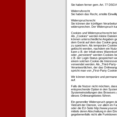
Sie haben ferner gem. Art. 77 DSGV
Widerrufsrecht
Sie haben das Recht, erteilte Einwil
Widerspruchsrecht
Sie können der künftigen Verarbeit
widersprechen. Der Widerspruch kan
Cookies und Widerspruchsrecht bei
Als „Cookies“ werden kleine Dateien
können unterschiedliche Angaben ge
dem Gerät auf dem das Cookie gesp
zu speichern. Als temporäre Cookies
gelöscht werden, nachdem ein Nutze
kann z.B. der Inhalt eines Warenkor
oder „persistent“ werden Cookies b
z.B. der Login-Status gespeichert 
einem solchen Cookie die Interesse
verwendet werden. Als „Third-Party
Verantwortlichen, der das Onlineang
spricht man von „First-Party Cookies
Wir können temporäre und permanen
auf.
Falls die Nutzer nicht möchten, da
entsprechende Option in den System
Systemeinstellungen des Browsers 
dieses Onlineangebotes führen.
Ein genereller Widerspruch gegen d
Vielzahl der Dienste, vor allem im F
oder die EU-Seite http://www.youro
mittels deren Abschaltung in den Ei
gegebenenfalls nicht alle Funktion