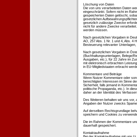
Löschung von Daten
Die von uns verarbeiteten Daten we
eingeschränkt. Sofern nicht im Rah
gespeicherten Daten gelöscht, sobal
gesetzlichen Aufbewahrungspflichten
gesetzlich zulässige Zwecke erforde
nicht für andere Zwecke verarbeitet.
werden müssen.
Nach gesetzlichen Vorgaben in Deut
AO, 257 Abs. 1 Nr. 1 und 4, Abs. 4
Besteuerung relevanter Unterlagen, 
Nach gesetzlichen Vorgaben in Öste
(Buchhaltungsunterlagen, Belege/Re
Ausgaben, etc.), für 22 Jahre im 
mit elektronisch erbrachten Leistu
in EU-Mitgliedstaaten erbracht wer
Kommentare und Beiträge
Wenn Nutzer Kommentare oder sonsti
berechtigten Interessen im Sinne des
Sicherheit, falls jemand in Kommenta
politische Propaganda, etc.). In di
daher an der Identität des Verfassers
Des Weiteren behalten wir uns vor, a
Angaben der Nutzer zwecks Spamer
Auf derselben Rechtsgrundlage behal
speichern und Cookies zu verwend
Die im Rahmen der Kommentare und
dauerhaft gespeichert.
Kontaktaufnahme
Bei der Kontaktaufnahme mit uns (z.