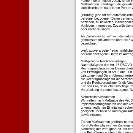
können, sofern diese zusätzlichen 
Maßnahmen unterliegen, die gewährle
identifizierbaren natürlichen Perso
„Profiling“ jede Art der automatisie
personenbezogenen Daten verwendet 
beziehen, zu bewerten, insbesondere
Vorlieben, Interessen, Zuverlässigke
oder vorherzusagen.
Als „Verantwortlicher“ wird die natür
gemeinsam mit anderen über die Zwe
bezeichnet.
„Auftragsverarbeiter“ eine natürliche
personenbezogene Daten im Auftrag 
Maßgebliche Rechtsgrundlagen
Nach Maßgabe des Art. 13 DSGVO tei
Rechtsgrundlage in der Datenschutze
von Einwilligungen ist Art. 6 Abs. 1 
Leistungen und Durchführung vertra
die Rechtsgrundlage für die Verarbeit
und die Rechtsgrundlage für die Vera
Für den Fall, dass lebenswichtige I
Verarbeitung personenbezogener Date
Sicherheitsmaßnahmen
Wir treffen nach Maßgabe des Art. 
Implementierungskosten und der Ar
unterschiedlichen Eintrittswahrschei
geeignete technische und organisa
gewährleisten.
Zu den Maßnahmen gehören insbesonde
Kontrolle des physischen Zugangs zu
Sicherung der Verfügbarkeit und ihr
von Betroffenenrechten, Löschung v