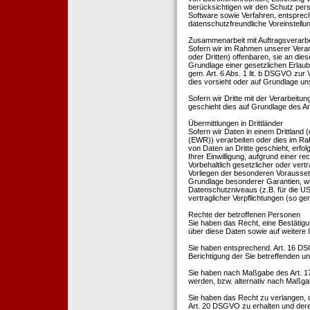
berücksichtigen wir den Schutz per
Software sowie Verfahren, entsprec
datenschutzfreundliche Voreinstell
Zusammenarbeit mit Auftragsverarbei
Sofern wir im Rahmen unserer Vera
oder Dritten) offenbaren, sie an dies
Grundlage einer gesetzlichen Erlaubn
gem. Art. 6 Abs. 1 lit. b DSGVO zur Ve
dies vorsieht oder auf Grundlage un
Sofern wir Dritte mit der Verarbeit
geschieht dies auf Grundlage des A
Übermittlungen in Drittländer
Sofern wir Daten in einem Drittland
(EWR)) verarbeiten oder dies im Ra
von Daten an Dritte geschieht, erfol
Ihrer Einwilligung, aufgrund einer r
Vorbehaltlich gesetzlicher oder vertr
Vorliegen der besonderen Voraussetzu
Grundlage besonderer Garantien, wie
Datenschutzniveaus (z.B. für die USA
vertraglicher Verpflichtungen (so ge
Rechte der betroffenen Personen
Sie haben das Recht, eine Bestätigu
über diese Daten sowie auf weitere
Sie haben entsprechend. Art. 16 DSG
Berichtigung der Sie betreffenden un
Sie haben nach Maßgabe des Art. 1
werden, bzw. alternativ nach Maßga
Sie haben das Recht zu verlangen, d
Art. 20 DSGVO zu erhalten und deren