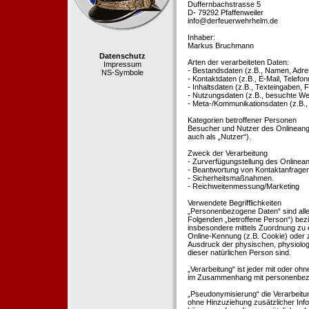
Duffernbachstrasse 5
D- 79292 Pfaffenweiler
info@derfeuerwehrhelm.de
Inhaber:
Markus Bruchmann
Datenschutz
Arten der verarbeiteten Daten:
Impressum
- Bestandsdaten (z.B., Namen, Adre
NS-Symbole
- Kontaktdaten (z.B., E-Mail, Telef
- Inhaltsdaten (z.B., Texteingaben, F
- Nutzungsdaten (z.B., besuchte Webs
- Meta-/Kommunikationsdaten (z.B.,
Kategorien betroffener Personen
Besucher und Nutzer des Onlineang
auch als „Nutzer“).
Zweck der Verarbeitung
- Zurverfügungstellung des Onlinean
- Beantwortung von Kontaktanfrage
- Sicherheitsmaßnahmen.
- Reichweitenmessung/Marketing
Verwendete Begrifflichkeiten
„Personenbezogene Daten“ sind alle In
Folgenden „betroffene Person“) bezieh
insbesondere mittels Zuordnung zu 
Online-Kennung (z.B. Cookie) oder 
Ausdruck der physischen, physiologis
dieser natürlichen Person sind.
„Verarbeitung“ ist jeder mit oder oh
im Zusammenhang mit personenbezoge
„Pseudonymisierung“ die Verarbeit
ohne Hinzuziehung zusätzlicher Inf