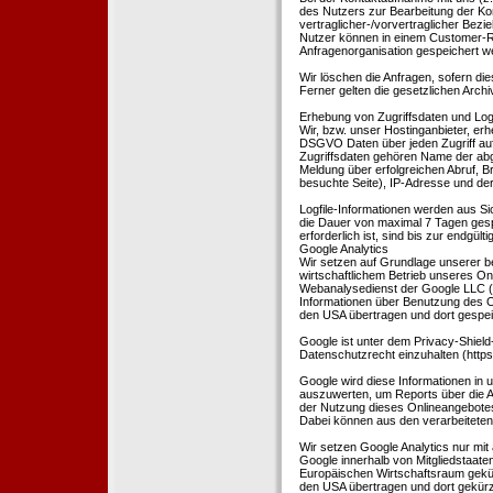
des Nutzers zur Bearbeitung der Kon
vertraglicher-/vorvertraglicher Bezi
Nutzer können in einem Customer-R
Anfragenorganisation gespeichert w
Wir löschen die Anfragen, sofern dies
Ferner gelten die gesetzlichen Archi
Erhebung von Zugriffsdaten und Logf
Wir, bzw. unser Hostinganbieter, erhe
DSGVO Daten über jeden Zugriff auf 
Zugriffsdaten gehören Name der abg
Meldung über erfolgreichen Abruf, 
besuchte Seite), IP-Adresse und der
Logfile-Informationen werden aus Si
die Dauer von maximal 7 Tagen ges
erforderlich ist, sind bis zur endgü
Google Analytics
Wir setzen auf Grundlage unserer be
wirtschaftlichem Betrieb unseres Onl
Webanalysedienst der Google LLC (
Informationen über Benutzung des O
den USA übertragen und dort gespei
Google ist unter dem Privacy-Shield
Datenschutzrecht einzuhalten (http
Google wird diese Informationen in
auszuwerten, um Reports über die A
der Nutzung dieses Onlineangebotes
Dabei können aus den verarbeiteten
Wir setzen Google Analytics nur mit 
Google innerhalb von Mitgliedstaat
Europäischen Wirtschaftsraum gekürz
den USA übertragen und dort gekürz