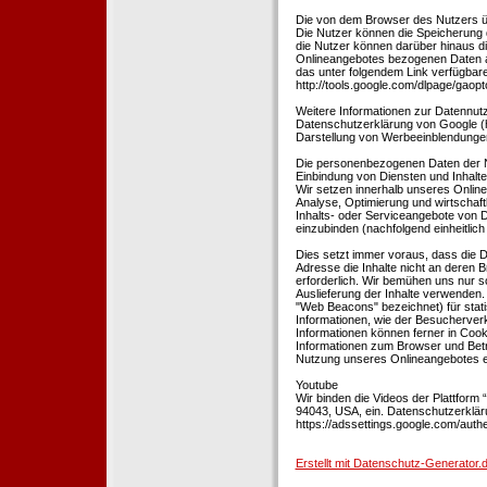
Die von dem Browser des Nutzers üb
Die Nutzer können die Speicherung 
die Nutzer können darüber hinaus d
Onlineangebotes bezogenen Daten an
das unter folgendem Link verfügbare
http://tools.google.com/dlpage/gaopt
Weitere Informationen zur Datennutz
Datenschutzerklärung von Google (htt
Darstellung von Werbeeinblendungen
Die personenbezogenen Daten der N
Einbindung von Diensten und Inhalten
Wir setzen innerhalb unseres Online
Analyse, Optimierung und wirtschaft
Inhalts- oder Serviceangebote von Dr
einzubinden (nachfolgend einheitlich 
Dies setzt immer voraus, dass die Dr
Adresse die Inhalte nicht an deren B
erforderlich. Wir bemühen uns nur so
Auslieferung der Inhalte verwenden.
"Web Beacons" bezeichnet) für stat
Informationen, wie der Besucherver
Informationen können ferner in Coo
Informationen zum Browser und Bet
Nutzung unseres Onlineangebotes en
Youtube
Wir binden die Videos der Plattfor
94043, USA, ein. Datenschutzerkläru
https://adssettings.google.com/authe
Erstellt mit Datenschutz-Generato