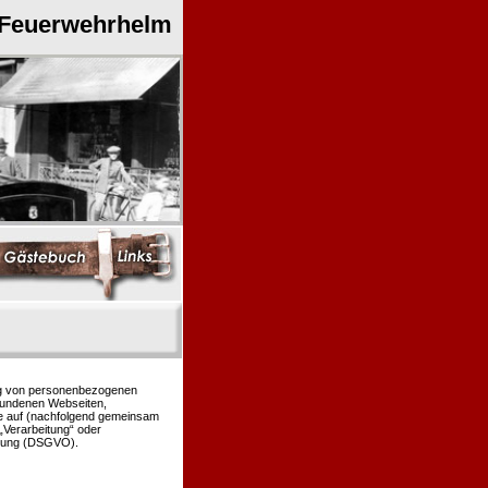
 Feuerwehrhelm
ung von personenbezogenen
bundenen Webseiten,
le auf (nachfolgend gemeinsam
 „Verarbeitung“ oder
rdnung (DSGVO).