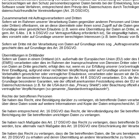
berücksichtigen wir den Schutz personenbezogener Daten bereits bei der Entwicklung, bz
Software sowie Verfahren, entsprechend dem Prinzip des Datenschutzes durch Technikges
datenschutzfreundliche Voreinstellungen (Art. 25 DSGVO).
Zusammenarbeit mit Auftragsverarbeitern und Dritten
Sofern wir im Rahmen unserer Verarbeitung Daten gegenüber anderen Personen und Unter
oder Dritten) offenbaren, sie an diese übermitteln oder ihnen sonst Zugriff auf die Daten gew
Grundlage einer gesetzlichen Erlaubnis (z.B. wenn eine Übermittlung der Daten an Dritte, wi
gem. Art. 6 Abs. 1 lit. b DSGVO zur Vertragserfüllung erforderlich ist), Sie eingewilligt haben,
dies vorsieht oder auf Grundlage unserer berechtigten Interessen (z.B. beim Einsatz von B
Sofern wir Dritte mit der Verarbeitung von Daten auf Grundlage eines sog. „Auftragsverarb
geschieht dies auf Grundlage des Art. 28 DSGVO.
Übermittlungen in Drittländer
Sofern wir Daten in einem Drittland (d.h. außerhalb der Europäischen Union (EU) oder de
(EWR)) verarbeiten oder dies im Rahmen der Inanspruchnahme von Diensten Dritter oder O
von Daten an Dritte geschieht, erfolgt dies nur, wenn es zur Erfüllung unserer (vor)vertragl
Ihrer Einwilligung, aufgrund einer rechtlichen Verpflichtung oder auf Grundlage unserer ber
Vorbehaltlich gesetzlicher oder vertraglicher Erlaubnisse, verarbeiten oder lassen wir die Da
Vorliegen der besonderen Voraussetzungen der Art. 44 ff. DSGVO verarbeiten. D.h. die Verar
Grundlage besonderer Garantien, wie der offiziell anerkannten Feststellung eines der EU 
Datenschutzniveaus (z.B. für die USA durch das „Privacy Shield“) oder Beachtung offiziell 
vertraglicher Verpflichtungen (so genannte „Standardvertragsklauseln“).
Rechte der betroffenen Personen
Sie haben das Recht, eine Bestätigung darüber zu verlangen, ob betreffende Daten verarbe
über diese Daten sowie auf weitere Informationen und Kopie der Daten entsprechend Art.
Sie haben entsprechend. Art. 16 DSGVO das Recht, die Vervollständigung der Sie betreffe
Berichtigung der Sie betreffenden unrichtigen Daten zu verlangen.
Sie haben nach Maßgabe des Art. 17 DSGVO das Recht zu verlangen, dass betreffende Da
werden, bzw. alternativ nach Maßgabe des Art. 18 DSGVO eine Einschränkung der Verarbe
Sie haben das Recht zu verlangen, dass die Sie betreffenden Daten, die Sie uns bereitges
Art. 20 DSGVO zu erhalten und deren Übermittlung an andere Verantwortliche zu fordern.