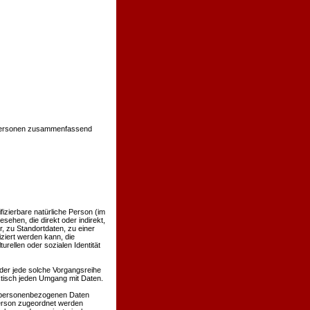
 Personen zusammenfassend
ifizierbare natürliche Person (im
sehen, die direkt oder indirekt,
 zu Standortdaten, zu einer
ziert werden kann, die
rellen oder sozialen Identität
oder jede solche Vorgangsreihe
tisch jeden Umgang mit Daten.
e personenbezogenen Daten
Person zugeordnet werden