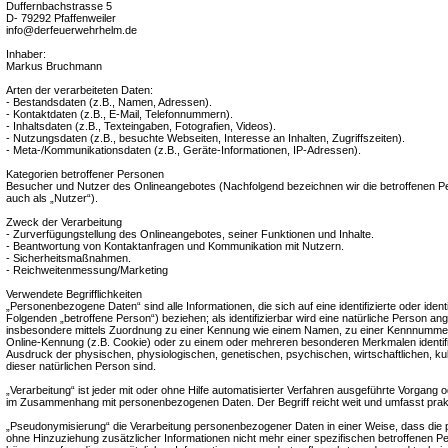
Duffernbachstrasse 5
D- 79292 Pfaffenweiler
info@derfeuerwehrhelm.de
Inhaber:
Markus Bruchmann
Arten der verarbeiteten Daten:
- Bestandsdaten (z.B., Namen, Adressen).
- Kontaktdaten (z.B., E-Mail, Telefonnummern).
- Inhaltsdaten (z.B., Texteingaben, Fotografien, Videos).
- Nutzungsdaten (z.B., besuchte Webseiten, Interesse an Inhalten, Zugriffszeiten).
- Meta-/Kommunikationsdaten (z.B., Geräte-Informationen, IP-Adressen).
Kategorien betroffener Personen
Besucher und Nutzer des Onlineangebotes (Nachfolgend bezeichnen wir die betroffenen
auch als „Nutzer“).
Zweck der Verarbeitung
- Zurverfügungstellung des Onlineangebotes, seiner Funktionen und Inhalte.
- Beantwortung von Kontaktanfragen und Kommunikation mit Nutzern.
- Sicherheitsmaßnahmen.
- Reichweitenmessung/Marketing
Verwendete Begrifflichkeiten
„Personenbezogene Daten“ sind alle Informationen, die sich auf eine identifizierte oder ident
Folgenden „betroffene Person“) beziehen; als identifizierbar wird eine natürliche Person ange
insbesondere mittels Zuordnung zu einer Kennung wie einem Namen, zu einer Kennnummer,
Online-Kennung (z.B. Cookie) oder zu einem oder mehreren besonderen Merkmalen identifi
Ausdruck der physischen, physiologischen, genetischen, psychischen, wirtschaftlichen, kultu
dieser natürlichen Person sind.
„Verarbeitung“ ist jeder mit oder ohne Hilfe automatisierter Verfahren ausgeführte Vorgang 
im Zusammenhang mit personenbezogenen Daten. Der Begriff reicht weit und umfasst prak
„Pseudonymisierung“ die Verarbeitung personenbezogener Daten in einer Weise, dass di
ohne Hinzuziehung zusätzlicher Informationen nicht mehr einer spezifischen betroffenen 