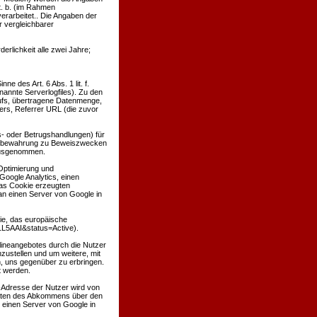
t. b. (im Rahmen
verarbeitet.. Die Angaben der
 vergleichbarer
derlichkeit alle zwei Jahre;
e des Art. 6 Abs. 1 lit. f.
nannte Serverlogfiles). Zu den
ufs, übertragene Datenmenge,
ers, Referrer URL (die zuvor
s- oder Betrugshandlungen) für
Aufbewahrung zu Beweiszwecken
g ausgenommen.
 Optimierung und
Google Analytics, einen
as Cookie erzeugten
an einen Server von Google in
tie, das europäische
1L5AAI&status=Active).
lineangebotes durch die Nutzer
ustellen und um weitere, mit
, uns gegenüber zu erbringen.
t werden.
P-Adresse der Nutzer wird von
taaten des Abkommens über den
 einen Server von Google in