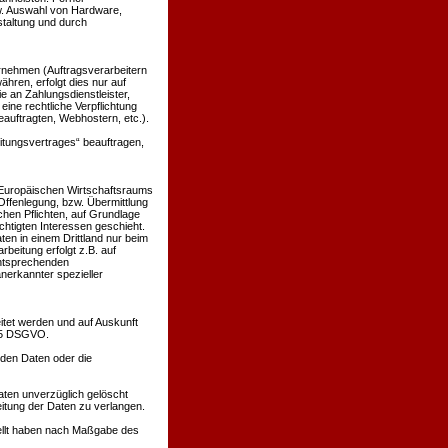
w. Auswahl von Hardware,
taltung und durch
nehmen (Auftragsverarbeitern
ähren, erfolgt dies nur auf
e an Zahlungsdienstleister,
 eine rechtliche Verpflichtung
eauftragten, Webhostern, etc.).
eitungsvertrages“ beauftragen,
s Europäischen Wirtschaftsraums
ffenlegung, bzw. Übermittlung
ichen Pflichten, auf Grundlage
echtigten Interessen geschieht.
ten in einem Drittland nur beim
beitung erfolgt z.B. auf
entsprechenden
anerkannter spezieller
itet werden und auf Auskunft
 15 DSGVO.
nden Daten oder die
ten unverzüglich gelöscht
itung der Daten zu verlangen.
tellt haben nach Maßgabe des