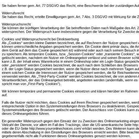
Sie haben ferner gem. Art. 77 DSGVO das Recht, eine Beschwerde bei der zuständigen Auf
Widerrufsrecht
Sie haben das Recht, erteilte Einwilligungen gem. Art. 7 Abs. 3 DSGVO mit Wirkung für die 
Widerspruchsrecht
Sie können der künftigen Verarbeitung der Sie betreffenden Daten nach Maßgabe des Art.
widersprechen. Der Widerspruch kann insbesondere gegen die Verarbeitung für Zwecke de
Cookies und Widerspruchsrecht bei Direktwerbung
Als „Cookies“ werden kleine Dateien bezeichnet, die auf Rechnern der Nutzer gespeichert 
können unterschiedliche Angaben gespeichert werden. Ein Cookie dient primär dazu, die A
dem Gerät auf dem das Cookie gespeichert ist) während oder auch nach seinem Besuch in
zu speichern. Als temporäre Cookies, bzw. „Session-Cookies“ oder „transiente Cookies“, 
gelöscht werden, nachdem ein Nutzer ein Onlineangebot verlässt und seinen Browser schli
kann z.B. der Inhalt eines Warenkorbs in einem Onlineshop oder ein Login-Status gespeich
oder „persistent“ werden Cookies bezeichnet, die auch nach dem Schließen des Browsers 
z.B. der Login-Status gespeichert werden, wenn die Nutzer diese nach mehreren Tagen a
einem solchen Cookie die Interessen der Nutzer gespeichert werden, die für Reichweite
verwendet werden. Als „Third-Party-Cookie“ werden Cookies bezeichnet, die von anderen 
Verantwortlichen, der das Onlineangebot betreibt, angeboten werden (andernfalls, wenn es
spricht man von „First-Party Cookies“).
Wir können temporäre und permanente Cookies einsetzen und klären hierüber im Rahmen 
auf.
Falls die Nutzer nicht möchten, dass Cookies auf ihrem Rechner gespeichert werden, werd
entsprechende Option in den Systemeinstellungen ihres Browsers zu deaktivieren. Gespei
Systemeinstellungen des Browsers gelöscht werden. Der Ausschluss von Cookies kann z
dieses Onlineangebotes führen.
Ein genereller Widerspruch gegen den Einsatz der zu Zwecken des Onlinemarketing einges
Vielzahl der Dienste, vor allem im Fall des Trackings, über die US-amerikanische Seite http
oder die EU-Seite http://www.youronlinechoices.com/ erklärt werden. Des Weiteren kann d
mittels deren Abschaltung in den Einstellungen des Browsers erreicht werden. Bitte beacht
gegebenenfalls nicht alle Funktionen dieses Onlineangebotes genutzt werden können.