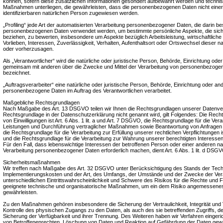
können, sofern diese zusätzlichen Informationen gesondert aufbewahrt werden und techni
Maßnahmen unterliegen, die gewährleisten, dass die personenbezogenen Daten nicht einer i
identifizierbaren natürlichen Person zugewiesen werden.
„Profiling“ jede Art der automatisierten Verarbeitung personenbezogener Daten, die darin be
personenbezogenen Daten verwendet werden, um bestimmte persönliche Aspekte, die sich 
beziehen, zu bewerten, insbesondere um Aspekte bezüglich Arbeitsleistung, wirtschaftliche
Vorlieben, Interessen, Zuverlässigkeit, Verhalten, Aufenthaltsort oder Ortswechsel dieser n
oder vorherzusagen.
Als „Verantwortlicher“ wird die natürliche oder juristische Person, Behörde, Einrichtung oder 
gemeinsam mit anderen über die Zwecke und Mittel der Verarbeitung von personenbezogen
bezeichnet.
„Auftragsverarbeiter“ eine natürliche oder juristische Person, Behörde, Einrichtung oder ande
personenbezogene Daten im Auftrag des Verantwortlichen verarbeitet.
Maßgebliche Rechtsgrundlagen
Nach Maßgabe des Art. 13 DSGVO teilen wir Ihnen die Rechtsgrundlagen unserer Datenvera
Rechtsgrundlage in der Datenschutzerklärung nicht genannt wird, gilt Folgendes: Die Recht
von Einwilligungen ist Art. 6 Abs. 1 lit. a und Art. 7 DSGVO, die Rechtsgrundlage für die Ver
Leistungen und Durchführung vertraglicher Maßnahmen sowie Beantwortung von Anfragen ist
die Rechtsgrundlage für die Verarbeitung zur Erfüllung unserer rechtlichen Verpflichtungen is
und die Rechtsgrundlage für die Verarbeitung zur Wahrung unserer berechtigten Interessen is
Für den Fall, dass lebenswichtige Interessen der betroffenen Person oder einer anderen na
Verarbeitung personenbezogener Daten erforderlich machen, dient Art. 6 Abs. 1 lit. d DSG
Sicherheitsmaßnahmen
Wir treffen nach Maßgabe des Art. 32 DSGVO unter Berücksichtigung des Stands der Tech
Implementierungskosten und der Art, des Umfangs, der Umstände und der Zwecke der Vera
unterschiedlichen Eintrittswahrscheinlichkeit und Schwere des Risikos für die Rechte und F
geeignete technische und organisatorische Maßnahmen, um ein dem Risiko angemessene
gewährleisten.
Zu den Maßnahmen gehören insbesondere die Sicherung der Vertraulichkeit, Integrität und
Kontrolle des physischen Zugangs zu den Daten, als auch des sie betreffenden Zugriffs, d
Sicherung der Verfügbarkeit und ihrer Trennung. Des Weiteren haben wir Verfahren einger
von Betroffenenrechten, Löschung von Daten und Reaktion auf Gefährdung der Daten gewä