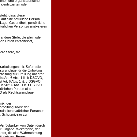
schen und organisatorischen
dentifizierten oder
steht, dass diese
auf eine natürliche Person
 Lage, Gesundheit, persönliche
atürlichen Person zu analysieren
andere Stelle, die allein oder
en Daten entscheidet,
re Stelle, die
rbeitungen mit. Sofern die
sgrundlage für die Einholung
arbeitung zur Erfüllung unserer
 Art. 6 Abs. 1 lit. b DSGVO,
t Art. 6 Abs. 1 lit. c DSGVO,
t Art. 6 Abs. 1 lit. f DSGVO.
türlichen Person eine
VO als Rechtsgrundlage.
nik, der
rbeitung sowie der
reiheiten natürlicher Personen,
s Schutzniveau zu
 Verfügbarkeit von Daten durch
er Eingabe, Weitergabe, der
ichtet, die eine Wahrnehmung
hrleisten. Ferner