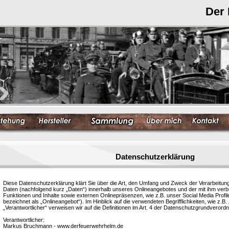
Der
Datenschutzerklärung
Diese Datenschutzerklärung klärt Sie über die Art, den Umfang und Zweck der Verarbeit
Daten (nachfolgend kurz „Daten“) innerhalb unseres Onlineangebotes und der mit ihm ver
Funktionen und Inhalte sowie externen Onlinepräsenzen, wie z.B. unser Social Media Profi
bezeichnet als „Onlineangebot“). Im Hinblick auf die verwendeten Begrifflichkeiten, wie z.B.
„Verantwortlicher“ verweisen wir auf die Definitionen im Art. 4 der Datenschutzgrundvero
Verantwortlicher:
Markus Bruchmann - www.derfeuerwehrhelm.de