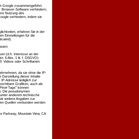
von Google zusammengeführt.
r Browser-Software verhindern;
ihre Nutzung des
oogle verhindern, indem sie
chkeiten, erfahren Sie in der
n Einstellungen für die
icated).
siert.
en (d.h. Interesse an der
t. 6 Abs. 1 lit. f. DSGVO)
B. Videos oder Schriftarten
wahrnehmen, da sie ohne die IP-
 Darstellung dieser Inhalte
 IP-Adresse lediglich zur
sichtbare Grafiken, auch als
Pixel-Tags" können
en. Die pseudonymen
 unter anderem technische
ie weitere Angaben zur
ren Quellen verbunden werden.
re Parkway, Mountain View, CA
: