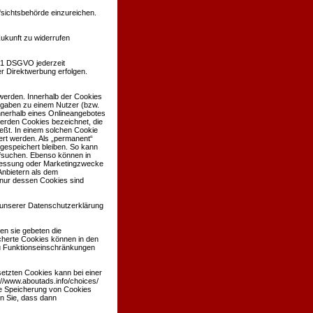
sichtsbehörde einzureichen.
Zukunft zu widerrufen
 21 DSGVO jederzeit
r Direktwerbung erfolgen.
werden. Innerhalb der Cookies
ngaben zu einem Nutzer (bzw.
nerhalb eines Onlineangebotes
werden Cookies bezeichnet, die
eßt. In einem solchen Cookie
ert werden. Als „permanent“
gespeichert bleiben. So kann
ufsuchen. Ebenso können in
nmessung oder Marketingzwecke
Anbietern als dem
 nur dessen Cookies sind
unserer Datenschutzerklärung
en sie gebeten die
cherte Cookies können in den
u Funktionseinschränkungen
etzten Cookies kann bei einer
://www.aboutads.info/choices/
ie Speicherung von Cookies
en Sie, dass dann