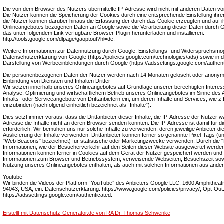
Die von dem Browser des Nutzers übermittelte IP-Adresse wird nicht mit anderen Daten 
Die Nutzer können die Speicherung der Cookies durch eine entsprechende Einstellung ihre
die Nutzer können darüber hinaus die Erfassung der durch das Cookie erzeugten und auf 
Onlineangebotes bezogenen Daten an Google sowie die Verarbeitung dieser Daten durch G
das unter folgendem Link verfügbare Browser-Plugin herunterladen und installieren:
http://tools.google.com/dlpage/gaoptout?hl=de.
Weitere Informationen zur Datennutzung durch Google, Einstellungs- und Widerspruchsmögli
Datenschutzerklärung von Google (https://policies.google.com/technologies/ads) sowie in de
Darstellung von Werbeeinblendungen durch Google (https://adssettings.google.com/authent
Die personenbezogenen Daten der Nutzer werden nach 14 Monaten gelöscht oder anonymi
Einbindung von Diensten und Inhalten Dritter
Wir setzen innerhalb unseres Onlineangebotes auf Grundlage unserer berechtigten Interess
Analyse, Optimierung und wirtschaftlichem Betrieb unseres Onlineangebotes im Sinne des Ar
Inhalts- oder Serviceangebote von Drittanbietern ein, um deren Inhalte und Services, wie z.
einzubinden (nachfolgend einheitlich bezeichnet als “Inhalte”).
Dies setzt immer voraus, dass die Drittanbieter dieser Inhalte, die IP-Adresse der Nutzer 
Adresse die Inhalte nicht an deren Browser senden könnten. Die IP-Adresse ist damit für die
erforderlich. Wir bemühen uns nur solche Inhalte zu verwenden, deren jeweilige Anbieter die
Auslieferung der Inhalte verwenden. Drittanbieter können ferner so genannte Pixel-Tags (un
"Web Beacons" bezeichnet) für statistische oder Marketingzwecke verwenden. Durch die "
Informationen, wie der Besucherverkehr auf den Seiten dieser Website ausgewertet werd
Informationen können ferner in Cookies auf dem Gerät der Nutzer gespeichert werden und
Informationen zum Browser und Betriebssystem, verweisende Webseiten, Besuchszeit sow
Nutzung unseres Onlineangebotes enthalten, als auch mit solchen Informationen aus ande
Youtube
Wir binden die Videos der Plattform “YouTube” des Anbieters Google LLC, 1600 Amphitheat
94043, USA, ein. Datenschutzerklärung: https://www.google.com/policies/privacy/, Opt-Out
https://adssettings.google.com/authenticated.
Erstellt mit Datenschutz-Generator.de von RA Dr. Thomas Schwenke