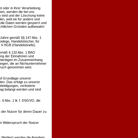
oder in ihrer Verarbeitung
en, werden die bei uns
h sind und der Löschung keine
n, weil sie für andere und
. die Daten werden gesperrt und
rechtlichen Gründen aufbewahrt
0 Jahre gemäß §§ 147 Abs. 1
belege, Handelsbücher, für
. 4 HGB (Handelsbriefe).
 gemäß § 132 Abs. 1 BAO
lung der Einnahmen und
 Unterlagen im Zusammenhang
ungen, die an Nichtunternehmer
spruch genommen wird.
uf Grundlage unserer
den. Das erfolgt zu unserer
Beleidigungen, verbotene
rag belangt werden und sind
6 Abs. 1 lit. f. DSGVO, die
 der Nutzer für deren Dauer zu
m Widerspruch der Nutzer
ler Medien) werden die Angaben