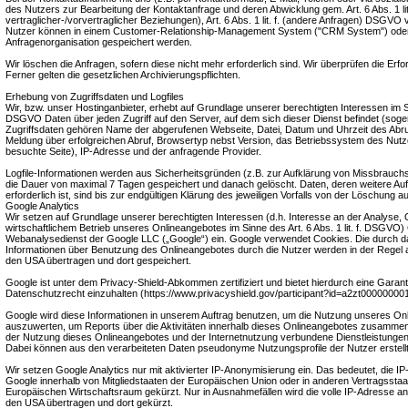
des Nutzers zur Bearbeitung der Kontaktanfrage und deren Abwicklung gem. Art. 6 Abs. 1 li
vertraglicher-/vorvertraglicher Beziehungen), Art. 6 Abs. 1 lit. f. (andere Anfragen) DSGVO 
Nutzer können in einem Customer-Relationship-Management System ("CRM System") oder
Anfragenorganisation gespeichert werden.
Wir löschen die Anfragen, sofern diese nicht mehr erforderlich sind. Wir überprüfen die Erfor
Ferner gelten die gesetzlichen Archivierungspflichten.
Erhebung von Zugriffsdaten und Logfiles
Wir, bzw. unser Hostinganbieter, erhebt auf Grundlage unserer berechtigten Interessen im Sinn
DSGVO Daten über jeden Zugriff auf den Server, auf dem sich dieser Dienst befindet (soge
Zugriffsdaten gehören Name der abgerufenen Webseite, Datei, Datum und Uhrzeit des Abr
Meldung über erfolgreichen Abruf, Browsertyp nebst Version, das Betriebssystem des Nutz
besuchte Seite), IP-Adresse und der anfragende Provider.
Logfile-Informationen werden aus Sicherheitsgründen (z.B. zur Aufklärung von Missbrauch
die Dauer von maximal 7 Tagen gespeichert und danach gelöscht. Daten, deren weitere 
erforderlich ist, sind bis zur endgültigen Klärung des jeweiligen Vorfalls von der Löschun
Google Analytics
Wir setzen auf Grundlage unserer berechtigten Interessen (d.h. Interesse an der Analyse,
wirtschaftlichem Betrieb unseres Onlineangebotes im Sinne des Art. 6 Abs. 1 lit. f. DSGVO) 
Webanalysedienst der Google LLC („Google“) ein. Google verwendet Cookies. Die durch d
Informationen über Benutzung des Onlineangebotes durch die Nutzer werden in der Regel 
den USA übertragen und dort gespeichert.
Google ist unter dem Privacy-Shield-Abkommen zertifiziert und bietet hierdurch eine Garan
Datenschutzrecht einzuhalten (https://www.privacyshield.gov/participant?id=a2zt00000000
Google wird diese Informationen in unserem Auftrag benutzen, um die Nutzung unseres On
auszuwerten, um Reports über die Aktivitäten innerhalb dieses Onlineangebotes zusammenz
der Nutzung dieses Onlineangebotes und der Internetnutzung verbundene Dienstleistungen
Dabei können aus den verarbeiteten Daten pseudonyme Nutzungsprofile der Nutzer erstell
Wir setzen Google Analytics nur mit aktivierter IP-Anonymisierung ein. Das bedeutet, die I
Google innerhalb von Mitgliedstaaten der Europäischen Union oder in anderen Vertragss
Europäischen Wirtschaftsraum gekürzt. Nur in Ausnahmefällen wird die volle IP-Adresse an
den USA übertragen und dort gekürzt.