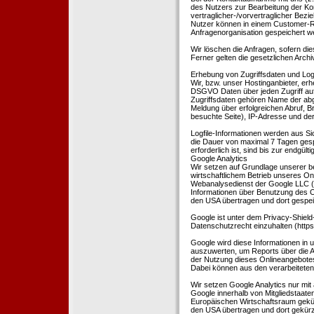
des Nutzers zur Bearbeitung der Kon
vertraglicher-/vorvertraglicher Bezi
Nutzer können in einem Customer-R
Anfragenorganisation gespeichert w
Wir löschen die Anfragen, sofern dies
Ferner gelten die gesetzlichen Archi
Erhebung von Zugriffsdaten und Logf
Wir, bzw. unser Hostinganbieter, erhe
DSGVO Daten über jeden Zugriff auf 
Zugriffsdaten gehören Name der abg
Meldung über erfolgreichen Abruf, 
besuchte Seite), IP-Adresse und der
Logfile-Informationen werden aus Si
die Dauer von maximal 7 Tagen ges
erforderlich ist, sind bis zur endgü
Google Analytics
Wir setzen auf Grundlage unserer be
wirtschaftlichem Betrieb unseres Onl
Webanalysedienst der Google LLC (
Informationen über Benutzung des O
den USA übertragen und dort gespei
Google ist unter dem Privacy-Shield
Datenschutzrecht einzuhalten (http
Google wird diese Informationen in
auszuwerten, um Reports über die A
der Nutzung dieses Onlineangebotes
Dabei können aus den verarbeiteten
Wir setzen Google Analytics nur mit 
Google innerhalb von Mitgliedstaat
Europäischen Wirtschaftsraum gekürz
den USA übertragen und dort gekürz