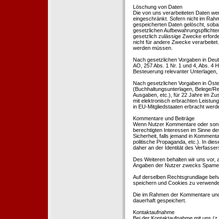
Löschung von Daten
Die von uns verarbeiteten Daten we
eingeschränkt. Sofern nicht im Rah
gespeicherten Daten gelöscht, sobal
gesetzlichen Aufbewahrungspflichten
gesetzlich zulässige Zwecke erforde
nicht für andere Zwecke verarbeitet.
werden müssen.
Nach gesetzlichen Vorgaben in Deut
AO, 257 Abs. 1 Nr. 1 und 4, Abs. 4
Besteuerung relevanter Unterlagen, 
Nach gesetzlichen Vorgaben in Öste
(Buchhaltungsunterlagen, Belege/Re
Ausgaben, etc.), für 22 Jahre im 
mit elektronisch erbrachten Leistu
in EU-Mitgliedstaaten erbracht wer
Kommentare und Beiträge
Wenn Nutzer Kommentare oder sonsti
berechtigten Interessen im Sinne des
Sicherheit, falls jemand in Kommenta
politische Propaganda, etc.). In di
daher an der Identität des Verfassers
Des Weiteren behalten wir uns vor, a
Angaben der Nutzer zwecks Spamer
Auf derselben Rechtsgrundlage behal
speichern und Cookies zu verwend
Die im Rahmen der Kommentare und
dauerhaft gespeichert.
Kontaktaufnahme
Bei der Kontaktaufnahme mit uns (z.