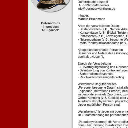
Duffernbachstrasse 5
D- 79292 Pfaffenweiler
info@derfeuerwehrhelm.de
Inhaber:
Markus Bruchmann
Datenschutz
Arten der verarbeiteten Daten:
Impressum
- Bestandsdaten (z.B., Namen, Adre
NS-Symbole
- Kontaktdaten (z.B., E-Mail, Telef
- Inhaltsdaten (z.B., Texteingaben, F
- Nutzungsdaten (z.B., besuchte Webs
- Meta-/Kommunikationsdaten (z.B.,
Kategorien betroffener Personen
Besucher und Nutzer des Onlineang
auch als „Nutzer“).
Zweck der Verarbeitung
- Zurverfügungstellung des Onlinean
- Beantwortung von Kontaktanfrage
- Sicherheitsmaßnahmen.
- Reichweitenmessung/Marketing
Verwendete Begrifflichkeiten
„Personenbezogene Daten“ sind alle In
Folgenden „betroffene Person“) bezieh
insbesondere mittels Zuordnung zu 
Online-Kennung (z.B. Cookie) oder 
Ausdruck der physischen, physiologis
dieser natürlichen Person sind.
„Verarbeitung“ ist jeder mit oder oh
im Zusammenhang mit personenbezoge
„Pseudonymisierung“ die Verarbeit
ohne Hinzuziehung zusätzlicher Inf