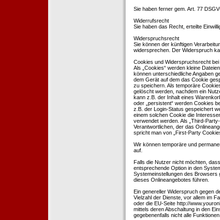
Sie haben ferner gem. Art. 77 DSGV
Widerrufsrecht
Sie haben das Recht, erteilte Einwil
Widerspruchsrecht
Sie können der künftigen Verarbeit
widersprechen. Der Widerspruch kan
Cookies und Widerspruchsrecht bei
Als „Cookies“ werden kleine Dateien
können unterschiedliche Angaben ge
dem Gerät auf dem das Cookie gesp
zu speichern. Als temporäre Cookies
gelöscht werden, nachdem ein Nutze
kann z.B. der Inhalt eines Warenkor
oder „persistent“ werden Cookies b
z.B. der Login-Status gespeichert 
einem solchen Cookie die Interesse
verwendet werden. Als „Third-Party
Verantwortlichen, der das Onlineang
spricht man von „First-Party Cookies
Wir können temporäre und permanen
auf.
Falls die Nutzer nicht möchten, da
entsprechende Option in den System
Systemeinstellungen des Browsers 
dieses Onlineangebotes führen.
Ein genereller Widerspruch gegen d
Vielzahl der Dienste, vor allem im F
oder die EU-Seite http://www.youro
mittels deren Abschaltung in den Ei
gegebenenfalls nicht alle Funktion