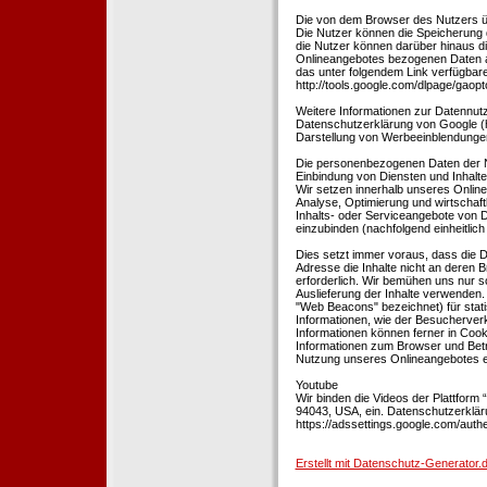
Die von dem Browser des Nutzers üb
Die Nutzer können die Speicherung 
die Nutzer können darüber hinaus d
Onlineangebotes bezogenen Daten an
das unter folgendem Link verfügbare
http://tools.google.com/dlpage/gaopt
Weitere Informationen zur Datennutz
Datenschutzerklärung von Google (htt
Darstellung von Werbeeinblendungen
Die personenbezogenen Daten der N
Einbindung von Diensten und Inhalten
Wir setzen innerhalb unseres Online
Analyse, Optimierung und wirtschaft
Inhalts- oder Serviceangebote von Dr
einzubinden (nachfolgend einheitlich 
Dies setzt immer voraus, dass die Dr
Adresse die Inhalte nicht an deren B
erforderlich. Wir bemühen uns nur so
Auslieferung der Inhalte verwenden.
"Web Beacons" bezeichnet) für stat
Informationen, wie der Besucherver
Informationen können ferner in Coo
Informationen zum Browser und Bet
Nutzung unseres Onlineangebotes en
Youtube
Wir binden die Videos der Plattfor
94043, USA, ein. Datenschutzerkläru
https://adssettings.google.com/authe
Erstellt mit Datenschutz-Generato