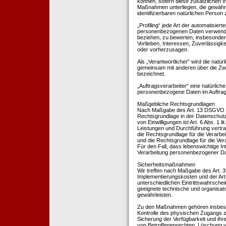
können, sofern diese zusätzlichen 
Maßnahmen unterliegen, die gewährle
identifizierbaren natürlichen Perso
„Profiling“ jede Art der automatisie
personenbezogenen Daten verwendet 
beziehen, zu bewerten, insbesondere
Vorlieben, Interessen, Zuverlässigke
oder vorherzusagen.
Als „Verantwortlicher“ wird die natür
gemeinsam mit anderen über die Zwe
bezeichnet.
„Auftragsverarbeiter“ eine natürliche
personenbezogene Daten im Auftrag 
Maßgebliche Rechtsgrundlagen
Nach Maßgabe des Art. 13 DSGVO tei
Rechtsgrundlage in der Datenschutze
von Einwilligungen ist Art. 6 Abs. 1 
Leistungen und Durchführung vertra
die Rechtsgrundlage für die Verarbeit
und die Rechtsgrundlage für die Vera
Für den Fall, dass lebenswichtige I
Verarbeitung personenbezogener Date
Sicherheitsmaßnahmen
Wir treffen nach Maßgabe des Art. 
Implementierungskosten und der Ar
unterschiedlichen Eintrittswahrschei
geeignete technische und organisa
gewährleisten.
Zu den Maßnahmen gehören insbesonde
Kontrolle des physischen Zugangs zu
Sicherung der Verfügbarkeit und ihr
von Betroffenenrechten, Löschung v