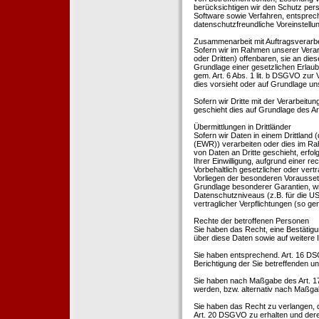
berücksichtigen wir den Schutz per
Software sowie Verfahren, entsprec
datenschutzfreundliche Voreinstell
Zusammenarbeit mit Auftragsverarbei
Sofern wir im Rahmen unserer Vera
oder Dritten) offenbaren, sie an dies
Grundlage einer gesetzlichen Erlaubn
gem. Art. 6 Abs. 1 lit. b DSGVO zur Ve
dies vorsieht oder auf Grundlage un
Sofern wir Dritte mit der Verarbeit
geschieht dies auf Grundlage des A
Übermittlungen in Drittländer
Sofern wir Daten in einem Drittland
(EWR)) verarbeiten oder dies im Ra
von Daten an Dritte geschieht, erfol
Ihrer Einwilligung, aufgrund einer r
Vorbehaltlich gesetzlicher oder vertr
Vorliegen der besonderen Voraussetzu
Grundlage besonderer Garantien, wie
Datenschutzniveaus (z.B. für die USA
vertraglicher Verpflichtungen (so ge
Rechte der betroffenen Personen
Sie haben das Recht, eine Bestätigu
über diese Daten sowie auf weitere
Sie haben entsprechend. Art. 16 DSG
Berichtigung der Sie betreffenden un
Sie haben nach Maßgabe des Art. 1
werden, bzw. alternativ nach Maßga
Sie haben das Recht zu verlangen, d
Art. 20 DSGVO zu erhalten und deren