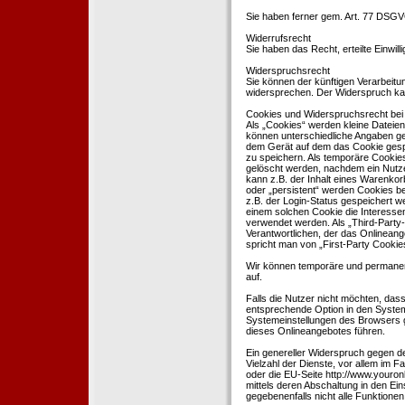
Sie haben ferner gem. Art. 77 DSGV
Widerrufsrecht
Sie haben das Recht, erteilte Einwil
Widerspruchsrecht
Sie können der künftigen Verarbeit
widersprechen. Der Widerspruch kan
Cookies und Widerspruchsrecht bei
Als „Cookies“ werden kleine Dateien
können unterschiedliche Angaben ge
dem Gerät auf dem das Cookie gesp
zu speichern. Als temporäre Cookies
gelöscht werden, nachdem ein Nutze
kann z.B. der Inhalt eines Warenkor
oder „persistent“ werden Cookies b
z.B. der Login-Status gespeichert 
einem solchen Cookie die Interesse
verwendet werden. Als „Third-Party
Verantwortlichen, der das Onlineang
spricht man von „First-Party Cookies
Wir können temporäre und permanen
auf.
Falls die Nutzer nicht möchten, da
entsprechende Option in den System
Systemeinstellungen des Browsers 
dieses Onlineangebotes führen.
Ein genereller Widerspruch gegen d
Vielzahl der Dienste, vor allem im F
oder die EU-Seite http://www.youro
mittels deren Abschaltung in den Ei
gegebenenfalls nicht alle Funktion