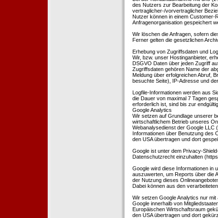
des Nutzers zur Bearbeitung der Kon
vertraglicher-/vorvertraglicher Bezi
Nutzer können in einem Customer-R
Anfragenorganisation gespeichert w
Wir löschen die Anfragen, sofern dies
Ferner gelten die gesetzlichen Archi
Erhebung von Zugriffsdaten und Logf
Wir, bzw. unser Hostinganbieter, erhe
DSGVO Daten über jeden Zugriff auf 
Zugriffsdaten gehören Name der abg
Meldung über erfolgreichen Abruf, 
besuchte Seite), IP-Adresse und der
Logfile-Informationen werden aus Si
die Dauer von maximal 7 Tagen ges
erforderlich ist, sind bis zur endgü
Google Analytics
Wir setzen auf Grundlage unserer be
wirtschaftlichem Betrieb unseres Onl
Webanalysedienst der Google LLC (
Informationen über Benutzung des O
den USA übertragen und dort gespei
Google ist unter dem Privacy-Shield
Datenschutzrecht einzuhalten (http
Google wird diese Informationen in
auszuwerten, um Reports über die A
der Nutzung dieses Onlineangebotes
Dabei können aus den verarbeiteten
Wir setzen Google Analytics nur mit 
Google innerhalb von Mitgliedstaat
Europäischen Wirtschaftsraum gekürz
den USA übertragen und dort gekürz