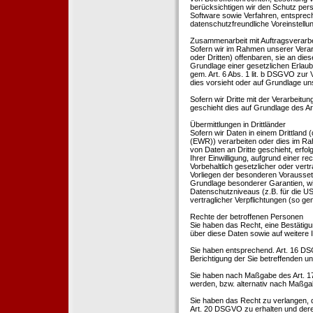
berücksichtigen wir den Schutz per
Software sowie Verfahren, entsprec
datenschutzfreundliche Voreinstell
Zusammenarbeit mit Auftragsverarbei
Sofern wir im Rahmen unserer Vera
oder Dritten) offenbaren, sie an dies
Grundlage einer gesetzlichen Erlaubn
gem. Art. 6 Abs. 1 lit. b DSGVO zur Ve
dies vorsieht oder auf Grundlage un
Sofern wir Dritte mit der Verarbeit
geschieht dies auf Grundlage des A
Übermittlungen in Drittländer
Sofern wir Daten in einem Drittland
(EWR)) verarbeiten oder dies im Ra
von Daten an Dritte geschieht, erfol
Ihrer Einwilligung, aufgrund einer r
Vorbehaltlich gesetzlicher oder vertr
Vorliegen der besonderen Voraussetzu
Grundlage besonderer Garantien, wie
Datenschutzniveaus (z.B. für die USA
vertraglicher Verpflichtungen (so ge
Rechte der betroffenen Personen
Sie haben das Recht, eine Bestätigu
über diese Daten sowie auf weitere
Sie haben entsprechend. Art. 16 DSG
Berichtigung der Sie betreffenden un
Sie haben nach Maßgabe des Art. 1
werden, bzw. alternativ nach Maßga
Sie haben das Recht zu verlangen, d
Art. 20 DSGVO zu erhalten und deren