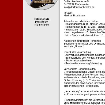
Duffernbachstrasse 5
D- 79292 Pfaffenweiler
info@derfeuerwehrhelm.de
Inhaber:
Markus Bruchmann
Datenschutz
Arten der verarbeiteten Daten:
Impressum
- Bestandsdaten (z.B., Namen, Adre
NS-Symbole
- Kontaktdaten (z.B., E-Mail, Telef
- Inhaltsdaten (z.B., Texteingaben, F
- Nutzungsdaten (z.B., besuchte Webs
- Meta-/Kommunikationsdaten (z.B.,
Kategorien betroffener Personen
Besucher und Nutzer des Onlineang
auch als „Nutzer“).
Zweck der Verarbeitung
- Zurverfügungstellung des Onlinean
- Beantwortung von Kontaktanfrage
- Sicherheitsmaßnahmen.
- Reichweitenmessung/Marketing
Verwendete Begrifflichkeiten
„Personenbezogene Daten“ sind alle In
Folgenden „betroffene Person“) bezieh
insbesondere mittels Zuordnung zu 
Online-Kennung (z.B. Cookie) oder 
Ausdruck der physischen, physiologis
dieser natürlichen Person sind.
„Verarbeitung“ ist jeder mit oder oh
im Zusammenhang mit personenbezoge
„Pseudonymisierung“ die Verarbeit
ohne Hinzuziehung zusätzlicher Inf