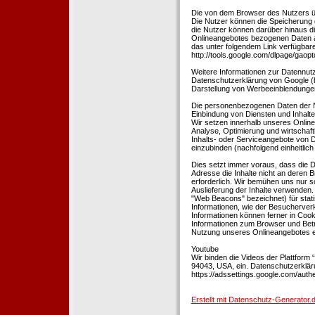
Die von dem Browser des Nutzers üb
Die Nutzer können die Speicherung 
die Nutzer können darüber hinaus d
Onlineangebotes bezogenen Daten an
das unter folgendem Link verfügbare
http://tools.google.com/dlpage/gaopt
Weitere Informationen zur Datennutz
Datenschutzerklärung von Google (htt
Darstellung von Werbeeinblendungen
Die personenbezogenen Daten der N
Einbindung von Diensten und Inhalten
Wir setzen innerhalb unseres Online
Analyse, Optimierung und wirtschaft
Inhalts- oder Serviceangebote von Dr
einzubinden (nachfolgend einheitlich 
Dies setzt immer voraus, dass die Dr
Adresse die Inhalte nicht an deren B
erforderlich. Wir bemühen uns nur so
Auslieferung der Inhalte verwenden.
"Web Beacons" bezeichnet) für stat
Informationen, wie der Besucherver
Informationen können ferner in Coo
Informationen zum Browser und Bet
Nutzung unseres Onlineangebotes en
Youtube
Wir binden die Videos der Plattfor
94043, USA, ein. Datenschutzerkläru
https://adssettings.google.com/authe
Erstellt mit Datenschutz-Generato