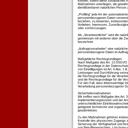
können, sofern diese zusätzlichen 
Maßnahmen unterliegen, die gewährle
identifizierbaren natürlichen Perso
„Profiling“ jede Art der automatisie
personenbezogenen Daten verwendet 
beziehen, zu bewerten, insbesondere
Vorlieben, Interessen, Zuverlässigke
oder vorherzusagen.
Als „Verantwortlicher“ wird die natür
gemeinsam mit anderen über die Zwe
bezeichnet.
„Auftragsverarbeiter“ eine natürliche
personenbezogene Daten im Auftrag 
Maßgebliche Rechtsgrundlagen
Nach Maßgabe des Art. 13 DSGVO tei
Rechtsgrundlage in der Datenschutze
von Einwilligungen ist Art. 6 Abs. 1 
Leistungen und Durchführung vertra
die Rechtsgrundlage für die Verarbeit
und die Rechtsgrundlage für die Vera
Für den Fall, dass lebenswichtige I
Verarbeitung personenbezogener Date
Sicherheitsmaßnahmen
Wir treffen nach Maßgabe des Art. 
Implementierungskosten und der Ar
unterschiedlichen Eintrittswahrschei
geeignete technische und organisa
gewährleisten.
Zu den Maßnahmen gehören insbesonde
Kontrolle des physischen Zugangs zu
Sicherung der Verfügbarkeit und ihr
von Betroffenenrechten, Löschung v