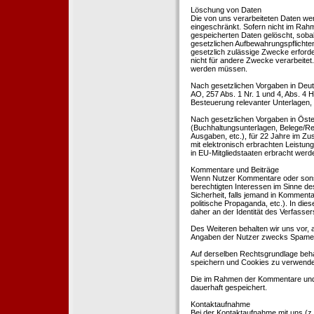
Löschung von Daten
Die von uns verarbeiteten Daten we
eingeschränkt. Sofern nicht im Rah
gespeicherten Daten gelöscht, sobal
gesetzlichen Aufbewahrungspflichten
gesetzlich zulässige Zwecke erforde
nicht für andere Zwecke verarbeitet.
werden müssen.
Nach gesetzlichen Vorgaben in Deut
AO, 257 Abs. 1 Nr. 1 und 4, Abs. 4
Besteuerung relevanter Unterlagen, 
Nach gesetzlichen Vorgaben in Öste
(Buchhaltungsunterlagen, Belege/Re
Ausgaben, etc.), für 22 Jahre im 
mit elektronisch erbrachten Leistu
in EU-Mitgliedstaaten erbracht wer
Kommentare und Beiträge
Wenn Nutzer Kommentare oder sonsti
berechtigten Interessen im Sinne des
Sicherheit, falls jemand in Kommenta
politische Propaganda, etc.). In di
daher an der Identität des Verfassers
Des Weiteren behalten wir uns vor, a
Angaben der Nutzer zwecks Spamer
Auf derselben Rechtsgrundlage behal
speichern und Cookies zu verwend
Die im Rahmen der Kommentare und
dauerhaft gespeichert.
Kontaktaufnahme
Bei der Kontaktaufnahme mit uns (z.