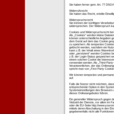
Sie haben ferner gem. Art. 77 DSGV
Widerrufsrecht
Sie haben das Recht, erteilte Einwil
Widerspruchsrecht
Sie können der künftigen Verarbeit
widersprechen. Der Widerspruch kan
Cookies und Widerspruchsrecht bei
Als „Cookies“ werden kleine Dateien
können unterschiedliche Angaben ge
dem Gerät auf dem das Cookie gesp
zu speichern. Als temporäre Cookies
gelöscht werden, nachdem ein Nutze
kann z.B. der Inhalt eines Warenkor
oder „persistent“ werden Cookies b
z.B. der Login-Status gespeichert 
einem solchen Cookie die Interesse
verwendet werden. Als „Third-Party
Verantwortlichen, der das Onlineang
spricht man von „First-Party Cookies
Wir können temporäre und permanen
auf.
Falls die Nutzer nicht möchten, da
entsprechende Option in den System
Systemeinstellungen des Browsers 
dieses Onlineangebotes führen.
Ein genereller Widerspruch gegen d
Vielzahl der Dienste, vor allem im F
oder die EU-Seite http://www.youro
mittels deren Abschaltung in den Ei
gegebenenfalls nicht alle Funktion