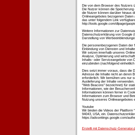
Die von dem Browser des Nutzers üb
Die Nutzer können die Speicherung 
die Nutzer können darüber hinaus d
Onlineangebotes bezogenen Daten an
das unter folgendem Link verfügbare
http://tools.google.com/dlpage/gaopt
Weitere Informationen zur Datennutz
Datenschutzerklärung von Google (htt
Darstellung von Werbeeinblendungen
Die personenbezogenen Daten der N
Einbindung von Diensten und Inhalten
Wir setzen innerhalb unseres Online
Analyse, Optimierung und wirtschaft
Inhalts- oder Serviceangebote von Dr
einzubinden (nachfolgend einheitlich 
Dies setzt immer voraus, dass die Dr
Adresse die Inhalte nicht an deren B
erforderlich. Wir bemühen uns nur so
Auslieferung der Inhalte verwenden.
"Web Beacons" bezeichnet) für stat
Informationen, wie der Besucherver
Informationen können ferner in Coo
Informationen zum Browser und Bet
Nutzung unseres Onlineangebotes en
Youtube
Wir binden die Videos der Plattfor
94043, USA, ein. Datenschutzerkläru
https://adssettings.google.com/authe
Erstellt mit Datenschutz-Generato