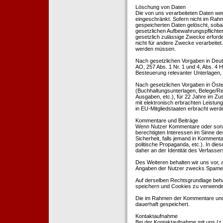
Löschung von Daten
Die von uns verarbeiteten Daten we
eingeschränkt. Sofern nicht im Rah
gespeicherten Daten gelöscht, sobal
gesetzlichen Aufbewahrungspflichten
gesetzlich zulässige Zwecke erforde
nicht für andere Zwecke verarbeitet.
werden müssen.
Nach gesetzlichen Vorgaben in Deut
AO, 257 Abs. 1 Nr. 1 und 4, Abs. 4
Besteuerung relevanter Unterlagen, 
Nach gesetzlichen Vorgaben in Öste
(Buchhaltungsunterlagen, Belege/Re
Ausgaben, etc.), für 22 Jahre im 
mit elektronisch erbrachten Leistu
in EU-Mitgliedstaaten erbracht wer
Kommentare und Beiträge
Wenn Nutzer Kommentare oder sonsti
berechtigten Interessen im Sinne des
Sicherheit, falls jemand in Kommenta
politische Propaganda, etc.). In di
daher an der Identität des Verfassers
Des Weiteren behalten wir uns vor, a
Angaben der Nutzer zwecks Spamer
Auf derselben Rechtsgrundlage behal
speichern und Cookies zu verwend
Die im Rahmen der Kommentare und
dauerhaft gespeichert.
Kontaktaufnahme
Bei der Kontaktaufnahme mit uns (z.