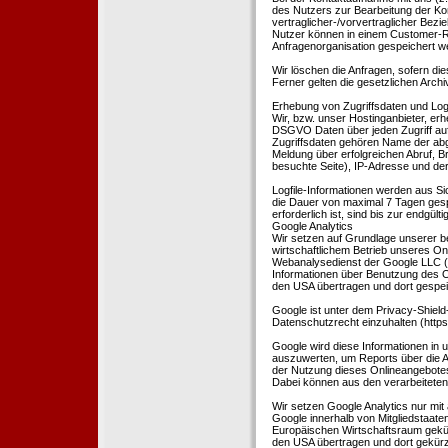
des Nutzers zur Bearbeitung der Kon
vertraglicher-/vorvertraglicher Bezi
Nutzer können in einem Customer-R
Anfragenorganisation gespeichert w
Wir löschen die Anfragen, sofern dies
Ferner gelten die gesetzlichen Archi
Erhebung von Zugriffsdaten und Logf
Wir, bzw. unser Hostinganbieter, erhe
DSGVO Daten über jeden Zugriff auf 
Zugriffsdaten gehören Name der abg
Meldung über erfolgreichen Abruf, 
besuchte Seite), IP-Adresse und der
Logfile-Informationen werden aus Si
die Dauer von maximal 7 Tagen ges
erforderlich ist, sind bis zur endgü
Google Analytics
Wir setzen auf Grundlage unserer be
wirtschaftlichem Betrieb unseres Onl
Webanalysedienst der Google LLC (
Informationen über Benutzung des O
den USA übertragen und dort gespei
Google ist unter dem Privacy-Shield
Datenschutzrecht einzuhalten (http
Google wird diese Informationen in
auszuwerten, um Reports über die A
der Nutzung dieses Onlineangebotes
Dabei können aus den verarbeiteten
Wir setzen Google Analytics nur mit 
Google innerhalb von Mitgliedstaat
Europäischen Wirtschaftsraum gekürz
den USA übertragen und dort gekürz