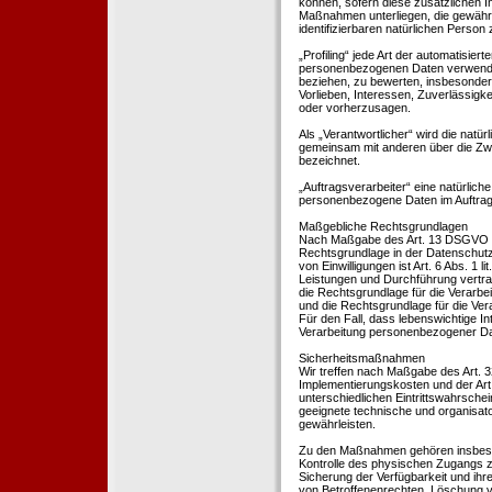
können, sofern diese zusätzlichen 
Maßnahmen unterliegen, die gewährle
identifizierbaren natürlichen Perso
„Profiling“ jede Art der automatisie
personenbezogenen Daten verwendet 
beziehen, zu bewerten, insbesondere
Vorlieben, Interessen, Zuverlässigke
oder vorherzusagen.
Als „Verantwortlicher“ wird die natür
gemeinsam mit anderen über die Zwe
bezeichnet.
„Auftragsverarbeiter“ eine natürliche
personenbezogene Daten im Auftrag 
Maßgebliche Rechtsgrundlagen
Nach Maßgabe des Art. 13 DSGVO tei
Rechtsgrundlage in der Datenschutze
von Einwilligungen ist Art. 6 Abs. 1 
Leistungen und Durchführung vertra
die Rechtsgrundlage für die Verarbeit
und die Rechtsgrundlage für die Vera
Für den Fall, dass lebenswichtige I
Verarbeitung personenbezogener Date
Sicherheitsmaßnahmen
Wir treffen nach Maßgabe des Art. 
Implementierungskosten und der Ar
unterschiedlichen Eintrittswahrschei
geeignete technische und organisa
gewährleisten.
Zu den Maßnahmen gehören insbesonde
Kontrolle des physischen Zugangs zu
Sicherung der Verfügbarkeit und ihr
von Betroffenenrechten, Löschung v