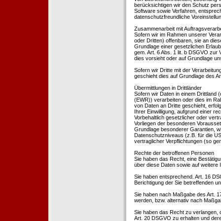
berücksichtigen wir den Schutz per
Software sowie Verfahren, entsprec
datenschutzfreundliche Voreinstell
Zusammenarbeit mit Auftragsverarbei
Sofern wir im Rahmen unserer Vera
oder Dritten) offenbaren, sie an dies
Grundlage einer gesetzlichen Erlaubn
gem. Art. 6 Abs. 1 lit. b DSGVO zur Ve
dies vorsieht oder auf Grundlage un
Sofern wir Dritte mit der Verarbeit
geschieht dies auf Grundlage des A
Übermittlungen in Drittländer
Sofern wir Daten in einem Drittland
(EWR)) verarbeiten oder dies im Ra
von Daten an Dritte geschieht, erfol
Ihrer Einwilligung, aufgrund einer r
Vorbehaltlich gesetzlicher oder vertr
Vorliegen der besonderen Voraussetzu
Grundlage besonderer Garantien, wie
Datenschutzniveaus (z.B. für die USA
vertraglicher Verpflichtungen (so ge
Rechte der betroffenen Personen
Sie haben das Recht, eine Bestätigu
über diese Daten sowie auf weitere
Sie haben entsprechend. Art. 16 DSG
Berichtigung der Sie betreffenden un
Sie haben nach Maßgabe des Art. 1
werden, bzw. alternativ nach Maßga
Sie haben das Recht zu verlangen, d
Art. 20 DSGVO zu erhalten und deren