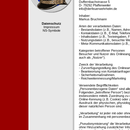
Duffernbachstrasse 5
D- 79292 Pfaffenweiler
info@derfeuerwehrhelm.de
Inhaber:
Markus Bruchmann
Datenschutz
Arten der verarbeiteten Daten:
Impressum
- Bestandsdaten (z.B., Namen, Adre
NS-Symbole
- Kontaktdaten (z.B., E-Mail, Telef
- Inhaltsdaten (z.B., Texteingaben, F
- Nutzungsdaten (z.B., besuchte Webs
- Meta-/Kommunikationsdaten (z.B.,
Kategorien betroffener Personen
Besucher und Nutzer des Onlineang
auch als „Nutzer“).
Zweck der Verarbeitung
- Zurverfügungstellung des Onlinean
- Beantwortung von Kontaktanfrage
- Sicherheitsmaßnahmen.
- Reichweitenmessung/Marketing
Verwendete Begrifflichkeiten
„Personenbezogene Daten“ sind alle In
Folgenden „betroffene Person“) bezieh
insbesondere mittels Zuordnung zu 
Online-Kennung (z.B. Cookie) oder 
Ausdruck der physischen, physiologis
dieser natürlichen Person sind.
„Verarbeitung“ ist jeder mit oder oh
im Zusammenhang mit personenbezoge
„Pseudonymisierung“ die Verarbeit
ohne Hinzuziehung zusätzlicher Inf