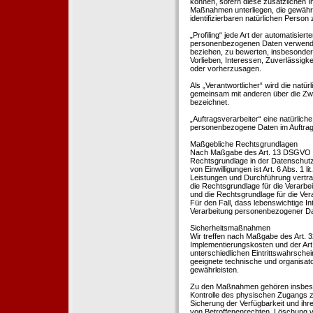
können, sofern diese zusätzlichen 
Maßnahmen unterliegen, die gewährle
identifizierbaren natürlichen Perso
„Profiling“ jede Art der automatisie
personenbezogenen Daten verwendet 
beziehen, zu bewerten, insbesondere
Vorlieben, Interessen, Zuverlässigke
oder vorherzusagen.
Als „Verantwortlicher“ wird die natür
gemeinsam mit anderen über die Zwe
bezeichnet.
„Auftragsverarbeiter“ eine natürliche
personenbezogene Daten im Auftrag 
Maßgebliche Rechtsgrundlagen
Nach Maßgabe des Art. 13 DSGVO tei
Rechtsgrundlage in der Datenschutze
von Einwilligungen ist Art. 6 Abs. 1 
Leistungen und Durchführung vertra
die Rechtsgrundlage für die Verarbeit
und die Rechtsgrundlage für die Vera
Für den Fall, dass lebenswichtige I
Verarbeitung personenbezogener Date
Sicherheitsmaßnahmen
Wir treffen nach Maßgabe des Art. 
Implementierungskosten und der Ar
unterschiedlichen Eintrittswahrschei
geeignete technische und organisa
gewährleisten.
Zu den Maßnahmen gehören insbesonde
Kontrolle des physischen Zugangs zu
Sicherung der Verfügbarkeit und ihr
von Betroffenenrechten, Löschung v