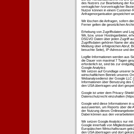
des Nutzers zur Bearbeitung der Kon
vertraglicher-/vorvertraglicher Bezi
Nutzer können in einem Customer-R
Anfragenorganisation gespeichert w
Wir löschen die Anfragen, sofern dies
Ferner gelten die gesetzlichen Archi
Erhebung von Zugriffsdaten und Logf
Wir, bzw. unser Hostinganbieter, erhe
DSGVO Daten über jeden Zugriff auf 
Zugriffsdaten gehören Name der abg
Meldung über erfolgreichen Abruf, 
besuchte Seite), IP-Adresse und der
Logfile-Informationen werden aus Si
die Dauer von maximal 7 Tagen ges
erforderlich ist, sind bis zur endgü
Google Analytics
Wir setzen auf Grundlage unserer be
wirtschaftlichem Betrieb unseres Onl
Webanalysedienst der Google LLC (
Informationen über Benutzung des O
den USA übertragen und dort gespei
Google ist unter dem Privacy-Shield
Datenschutzrecht einzuhalten (http
Google wird diese Informationen in
auszuwerten, um Reports über die A
der Nutzung dieses Onlineangebotes
Dabei können aus den verarbeiteten
Wir setzen Google Analytics nur mit 
Google innerhalb von Mitgliedstaat
Europäischen Wirtschaftsraum gekürz
den USA übertragen und dort gekürz