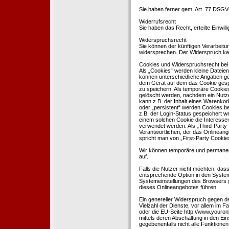
Sie haben ferner gem. Art. 77 DSGV
Widerrufsrecht
Sie haben das Recht, erteilte Einwil
Widerspruchsrecht
Sie können der künftigen Verarbeit
widersprechen. Der Widerspruch kan
Cookies und Widerspruchsrecht bei
Als „Cookies“ werden kleine Dateien
können unterschiedliche Angaben ge
dem Gerät auf dem das Cookie gesp
zu speichern. Als temporäre Cookies
gelöscht werden, nachdem ein Nutze
kann z.B. der Inhalt eines Warenkor
oder „persistent“ werden Cookies b
z.B. der Login-Status gespeichert 
einem solchen Cookie die Interesse
verwendet werden. Als „Third-Party
Verantwortlichen, der das Onlineang
spricht man von „First-Party Cookies
Wir können temporäre und permanen
auf.
Falls die Nutzer nicht möchten, da
entsprechende Option in den System
Systemeinstellungen des Browsers 
dieses Onlineangebotes führen.
Ein genereller Widerspruch gegen d
Vielzahl der Dienste, vor allem im F
oder die EU-Seite http://www.youro
mittels deren Abschaltung in den Ei
gegebenenfalls nicht alle Funktion