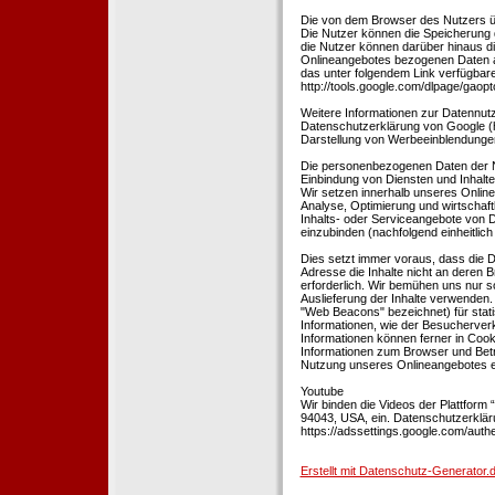
Die von dem Browser des Nutzers üb
Die Nutzer können die Speicherung 
die Nutzer können darüber hinaus d
Onlineangebotes bezogenen Daten an
das unter folgendem Link verfügbare
http://tools.google.com/dlpage/gaopt
Weitere Informationen zur Datennutz
Datenschutzerklärung von Google (htt
Darstellung von Werbeeinblendungen
Die personenbezogenen Daten der N
Einbindung von Diensten und Inhalten
Wir setzen innerhalb unseres Online
Analyse, Optimierung und wirtschaft
Inhalts- oder Serviceangebote von Dr
einzubinden (nachfolgend einheitlich 
Dies setzt immer voraus, dass die Dr
Adresse die Inhalte nicht an deren B
erforderlich. Wir bemühen uns nur so
Auslieferung der Inhalte verwenden.
"Web Beacons" bezeichnet) für stat
Informationen, wie der Besucherver
Informationen können ferner in Coo
Informationen zum Browser und Bet
Nutzung unseres Onlineangebotes en
Youtube
Wir binden die Videos der Plattfor
94043, USA, ein. Datenschutzerkläru
https://adssettings.google.com/authe
Erstellt mit Datenschutz-Generato