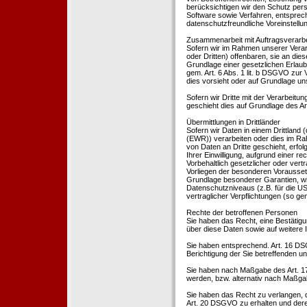
berücksichtigen wir den Schutz per
Software sowie Verfahren, entsprec
datenschutzfreundliche Voreinstell
Zusammenarbeit mit Auftragsverarbei
Sofern wir im Rahmen unserer Vera
oder Dritten) offenbaren, sie an dies
Grundlage einer gesetzlichen Erlaubn
gem. Art. 6 Abs. 1 lit. b DSGVO zur Ve
dies vorsieht oder auf Grundlage un
Sofern wir Dritte mit der Verarbeit
geschieht dies auf Grundlage des A
Übermittlungen in Drittländer
Sofern wir Daten in einem Drittland
(EWR)) verarbeiten oder dies im Ra
von Daten an Dritte geschieht, erfol
Ihrer Einwilligung, aufgrund einer r
Vorbehaltlich gesetzlicher oder vertr
Vorliegen der besonderen Voraussetzu
Grundlage besonderer Garantien, wie
Datenschutzniveaus (z.B. für die USA
vertraglicher Verpflichtungen (so ge
Rechte der betroffenen Personen
Sie haben das Recht, eine Bestätigu
über diese Daten sowie auf weitere
Sie haben entsprechend. Art. 16 DSG
Berichtigung der Sie betreffenden un
Sie haben nach Maßgabe des Art. 1
werden, bzw. alternativ nach Maßga
Sie haben das Recht zu verlangen, d
Art. 20 DSGVO zu erhalten und deren