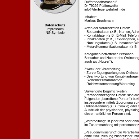
Duffernbachstrasse 5
D- 79292 Pfaffenweiler
info@derfeuerwehrhelm.de
Inhaber:
Markus Bruchmann
Datenschutz
Arten der verarbeiteten Daten:
Impressum
- Bestandsdaten (z.B., Namen, Adre
NS-Symbole
- Kontaktdaten (z.B., E-Mail, Telef
- Inhaltsdaten (z.B., Texteingaben, F
- Nutzungsdaten (z.B., besuchte Webs
- Meta-/Kommunikationsdaten (z.B.,
Kategorien betroffener Personen
Besucher und Nutzer des Onlineang
auch als „Nutzer“).
Zweck der Verarbeitung
- Zurverfügungstellung des Onlinean
- Beantwortung von Kontaktanfrage
- Sicherheitsmaßnahmen.
- Reichweitenmessung/Marketing
Verwendete Begrifflichkeiten
„Personenbezogene Daten“ sind alle In
Folgenden „betroffene Person“) bezieh
insbesondere mittels Zuordnung zu 
Online-Kennung (z.B. Cookie) oder 
Ausdruck der physischen, physiologis
dieser natürlichen Person sind.
„Verarbeitung“ ist jeder mit oder oh
im Zusammenhang mit personenbezoge
„Pseudonymisierung“ die Verarbeit
ohne Hinzuziehung zusätzlicher Inf