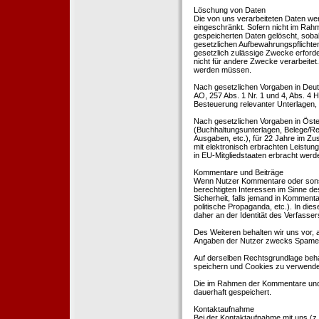
Löschung von Daten
Die von uns verarbeiteten Daten we
eingeschränkt. Sofern nicht im Rah
gespeicherten Daten gelöscht, sobal
gesetzlichen Aufbewahrungspflichten
gesetzlich zulässige Zwecke erforde
nicht für andere Zwecke verarbeitet.
werden müssen.
Nach gesetzlichen Vorgaben in Deut
AO, 257 Abs. 1 Nr. 1 und 4, Abs. 4
Besteuerung relevanter Unterlagen, 
Nach gesetzlichen Vorgaben in Öste
(Buchhaltungsunterlagen, Belege/Re
Ausgaben, etc.), für 22 Jahre im 
mit elektronisch erbrachten Leistu
in EU-Mitgliedstaaten erbracht wer
Kommentare und Beiträge
Wenn Nutzer Kommentare oder sonsti
berechtigten Interessen im Sinne des
Sicherheit, falls jemand in Kommenta
politische Propaganda, etc.). In di
daher an der Identität des Verfassers
Des Weiteren behalten wir uns vor, a
Angaben der Nutzer zwecks Spamer
Auf derselben Rechtsgrundlage behal
speichern und Cookies zu verwend
Die im Rahmen der Kommentare und
dauerhaft gespeichert.
Kontaktaufnahme
Bei der Kontaktaufnahme mit uns (z.