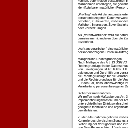
können, sofern diese zusätzlichen 
Maßnahmen unterliegen, die gewährle
identifizierbaren natürlichen Perso
„Profiling“ jede Art der automatisie
personenbezogenen Daten verwendet 
beziehen, zu bewerten, insbesondere
Vorlieben, Interessen, Zuverlässigke
oder vorherzusagen.
Als „Verantwortlicher“ wird die natür
gemeinsam mit anderen über die Zwe
bezeichnet.
„Auftragsverarbeiter“ eine natürliche
personenbezogene Daten im Auftrag 
Maßgebliche Rechtsgrundlagen
Nach Maßgabe des Art. 13 DSGVO tei
Rechtsgrundlage in der Datenschutze
von Einwilligungen ist Art. 6 Abs. 1 
Leistungen und Durchführung vertra
die Rechtsgrundlage für die Verarbeit
und die Rechtsgrundlage für die Vera
Für den Fall, dass lebenswichtige I
Verarbeitung personenbezogener Date
Sicherheitsmaßnahmen
Wir treffen nach Maßgabe des Art. 
Implementierungskosten und der Ar
unterschiedlichen Eintrittswahrschei
geeignete technische und organisa
gewährleisten.
Zu den Maßnahmen gehören insbesonde
Kontrolle des physischen Zugangs zu
Sicherung der Verfügbarkeit und ihr
von Betroffenenrechten, Löschung v