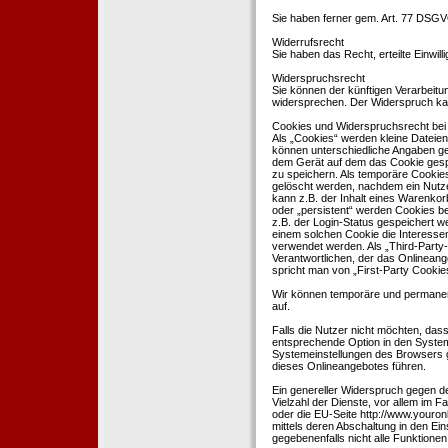
Sie haben ferner gem. Art. 77 DSGV
Widerrufsrecht
Sie haben das Recht, erteilte Einwil
Widerspruchsrecht
Sie können der künftigen Verarbeit
widersprechen. Der Widerspruch kan
Cookies und Widerspruchsrecht bei
Als „Cookies“ werden kleine Dateien
können unterschiedliche Angaben ge
dem Gerät auf dem das Cookie gesp
zu speichern. Als temporäre Cookies
gelöscht werden, nachdem ein Nutze
kann z.B. der Inhalt eines Warenkor
oder „persistent“ werden Cookies b
z.B. der Login-Status gespeichert 
einem solchen Cookie die Interesse
verwendet werden. Als „Third-Party
Verantwortlichen, der das Onlineang
spricht man von „First-Party Cookies
Wir können temporäre und permanen
auf.
Falls die Nutzer nicht möchten, da
entsprechende Option in den System
Systemeinstellungen des Browsers 
dieses Onlineangebotes führen.
Ein genereller Widerspruch gegen d
Vielzahl der Dienste, vor allem im F
oder die EU-Seite http://www.youro
mittels deren Abschaltung in den Ei
gegebenenfalls nicht alle Funktion