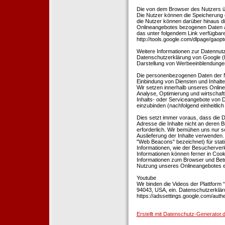
Die von dem Browser des Nutzers üb
Die Nutzer können die Speicherung 
die Nutzer können darüber hinaus d
Onlineangebotes bezogenen Daten an
das unter folgendem Link verfügbare
http://tools.google.com/dlpage/gaopt
Weitere Informationen zur Datennutz
Datenschutzerklärung von Google (htt
Darstellung von Werbeeinblendungen
Die personenbezogenen Daten der N
Einbindung von Diensten und Inhalten
Wir setzen innerhalb unseres Online
Analyse, Optimierung und wirtschaft
Inhalts- oder Serviceangebote von Dr
einzubinden (nachfolgend einheitlich 
Dies setzt immer voraus, dass die Dr
Adresse die Inhalte nicht an deren B
erforderlich. Wir bemühen uns nur so
Auslieferung der Inhalte verwenden.
"Web Beacons" bezeichnet) für stat
Informationen, wie der Besucherver
Informationen können ferner in Coo
Informationen zum Browser und Bet
Nutzung unseres Onlineangebotes en
Youtube
Wir binden die Videos der Plattfor
94043, USA, ein. Datenschutzerkläru
https://adssettings.google.com/authe
Erstellt mit Datenschutz-Generato