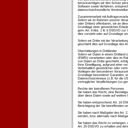
berücksichtigen wir den Schutz per
Software sowie Verfahren, entsprec
datenschutzfreundliche Voreinstell
Zusammenarbeit mit Auftragsverarbei
Sofern wir im Rahmen unserer Vera
oder Dritten) offenbaren, sie an dies
Grundlage einer gesetzlichen Erlaubn
gem. Art. 6 Abs. 1 lit. b DSGVO zur Ve
dies vorsieht oder auf Grundlage un
Sofern wir Dritte mit der Verarbeit
geschieht dies auf Grundlage des A
Übermittlungen in Drittländer
Sofern wir Daten in einem Drittland
(EWR)) verarbeiten oder dies im Ra
von Daten an Dritte geschieht, erfol
Ihrer Einwilligung, aufgrund einer r
Vorbehaltlich gesetzlicher oder vertr
Vorliegen der besonderen Voraussetzu
Grundlage besonderer Garantien, wie
Datenschutzniveaus (z.B. für die USA
vertraglicher Verpflichtungen (so ge
Rechte der betroffenen Personen
Sie haben das Recht, eine Bestätigu
über diese Daten sowie auf weitere
Sie haben entsprechend. Art. 16 DSG
Berichtigung der Sie betreffenden un
Sie haben nach Maßgabe des Art. 1
werden, bzw. alternativ nach Maßga
Sie haben das Recht zu verlangen, d
Art. 20 DSGVO zu erhalten und deren