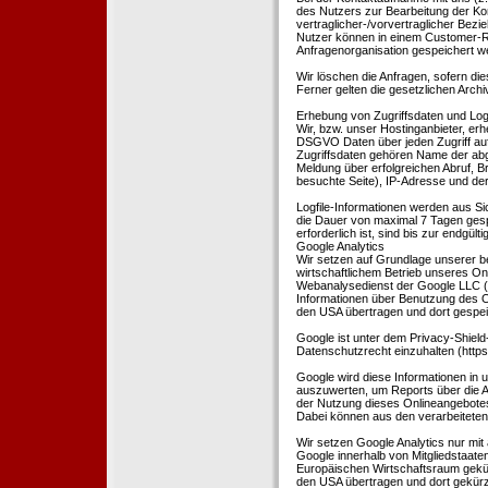
des Nutzers zur Bearbeitung der Kon
vertraglicher-/vorvertraglicher Bezi
Nutzer können in einem Customer-R
Anfragenorganisation gespeichert w
Wir löschen die Anfragen, sofern dies
Ferner gelten die gesetzlichen Archi
Erhebung von Zugriffsdaten und Logf
Wir, bzw. unser Hostinganbieter, erhe
DSGVO Daten über jeden Zugriff auf 
Zugriffsdaten gehören Name der abg
Meldung über erfolgreichen Abruf, 
besuchte Seite), IP-Adresse und der
Logfile-Informationen werden aus Si
die Dauer von maximal 7 Tagen ges
erforderlich ist, sind bis zur endgü
Google Analytics
Wir setzen auf Grundlage unserer be
wirtschaftlichem Betrieb unseres Onl
Webanalysedienst der Google LLC (
Informationen über Benutzung des O
den USA übertragen und dort gespei
Google ist unter dem Privacy-Shield
Datenschutzrecht einzuhalten (http
Google wird diese Informationen in
auszuwerten, um Reports über die A
der Nutzung dieses Onlineangebotes
Dabei können aus den verarbeiteten
Wir setzen Google Analytics nur mit 
Google innerhalb von Mitgliedstaat
Europäischen Wirtschaftsraum gekürz
den USA übertragen und dort gekürz