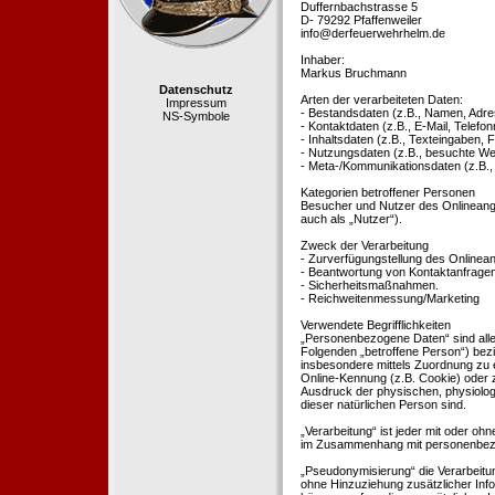
Duffernbachstrasse 5
D- 79292 Pfaffenweiler
info@derfeuerwehrhelm.de
Inhaber:
Markus Bruchmann
Datenschutz
Arten der verarbeiteten Daten:
Impressum
- Bestandsdaten (z.B., Namen, Adre
NS-Symbole
- Kontaktdaten (z.B., E-Mail, Telef
- Inhaltsdaten (z.B., Texteingaben, F
- Nutzungsdaten (z.B., besuchte Webs
- Meta-/Kommunikationsdaten (z.B.,
Kategorien betroffener Personen
Besucher und Nutzer des Onlineang
auch als „Nutzer“).
Zweck der Verarbeitung
- Zurverfügungstellung des Onlinean
- Beantwortung von Kontaktanfrage
- Sicherheitsmaßnahmen.
- Reichweitenmessung/Marketing
Verwendete Begrifflichkeiten
„Personenbezogene Daten“ sind alle In
Folgenden „betroffene Person“) bezieh
insbesondere mittels Zuordnung zu 
Online-Kennung (z.B. Cookie) oder 
Ausdruck der physischen, physiologis
dieser natürlichen Person sind.
„Verarbeitung“ ist jeder mit oder oh
im Zusammenhang mit personenbezoge
„Pseudonymisierung“ die Verarbeit
ohne Hinzuziehung zusätzlicher Inf