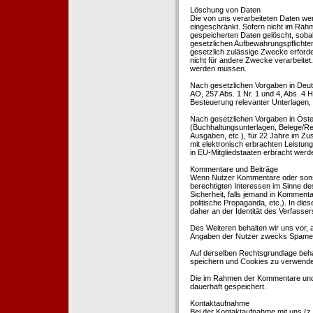
Löschung von Daten
Die von uns verarbeiteten Daten we
eingeschränkt. Sofern nicht im Rah
gespeicherten Daten gelöscht, sobal
gesetzlichen Aufbewahrungspflichten
gesetzlich zulässige Zwecke erforde
nicht für andere Zwecke verarbeitet.
werden müssen.
Nach gesetzlichen Vorgaben in Deut
AO, 257 Abs. 1 Nr. 1 und 4, Abs. 4
Besteuerung relevanter Unterlagen, 
Nach gesetzlichen Vorgaben in Öste
(Buchhaltungsunterlagen, Belege/Re
Ausgaben, etc.), für 22 Jahre im 
mit elektronisch erbrachten Leistu
in EU-Mitgliedstaaten erbracht wer
Kommentare und Beiträge
Wenn Nutzer Kommentare oder sonsti
berechtigten Interessen im Sinne des
Sicherheit, falls jemand in Kommenta
politische Propaganda, etc.). In di
daher an der Identität des Verfassers
Des Weiteren behalten wir uns vor, a
Angaben der Nutzer zwecks Spamer
Auf derselben Rechtsgrundlage behal
speichern und Cookies zu verwend
Die im Rahmen der Kommentare und
dauerhaft gespeichert.
Kontaktaufnahme
Bei der Kontaktaufnahme mit uns (z.