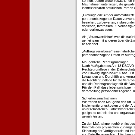
können, sofern diese zusätzlichen 
Maßnahmen unterliegen, die gewährle
identifizierbaren natürlichen Perso
„Profiling“ jede Art der automatisie
personenbezogenen Daten verwendet 
beziehen, zu bewerten, insbesondere
Vorlieben, Interessen, Zuverlässigke
oder vorherzusagen.
Als „Verantwortlicher“ wird die natür
gemeinsam mit anderen über die Zwe
bezeichnet.
„Auftragsverarbeiter“ eine natürliche
personenbezogene Daten im Auftrag 
Maßgebliche Rechtsgrundlagen
Nach Maßgabe des Art. 13 DSGVO tei
Rechtsgrundlage in der Datenschutze
von Einwilligungen ist Art. 6 Abs. 1 
Leistungen und Durchführung vertra
die Rechtsgrundlage für die Verarbeit
und die Rechtsgrundlage für die Vera
Für den Fall, dass lebenswichtige I
Verarbeitung personenbezogener Date
Sicherheitsmaßnahmen
Wir treffen nach Maßgabe des Art. 
Implementierungskosten und der Ar
unterschiedlichen Eintrittswahrschei
geeignete technische und organisa
gewährleisten.
Zu den Maßnahmen gehören insbesonde
Kontrolle des physischen Zugangs zu
Sicherung der Verfügbarkeit und ihr
von Betroffenenrechten, Löschung v