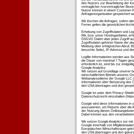
des Nutzers zur Bearbeitung der Kon
vertraglicher-/vorvertraglicher Bezi
Nutzer können in einem Customer-R
Anfragenorganisation gespeichert w
Wir löschen die Anfragen, sofern dies
Ferner gelten die gesetzlichen Archi
Erhebung von Zugriffsdaten und Logf
Wir, bzw. unser Hostinganbieter, erhe
DSGVO Daten über jeden Zugriff auf 
Zugriffsdaten gehören Name der abg
Meldung über erfolgreichen Abruf, 
besuchte Seite), IP-Adresse und der
Logfile-Informationen werden aus Si
die Dauer von maximal 7 Tagen ges
erforderlich ist, sind bis zur endgü
Google Analytics
Wir setzen auf Grundlage unserer be
wirtschaftlichem Betrieb unseres Onl
Webanalysedienst der Google LLC (
Informationen über Benutzung des O
den USA übertragen und dort gespei
Google ist unter dem Privacy-Shield
Datenschutzrecht einzuhalten (http
Google wird diese Informationen in
auszuwerten, um Reports über die A
der Nutzung dieses Onlineangebotes
Dabei können aus den verarbeiteten
Wir setzen Google Analytics nur mit 
Google innerhalb von Mitgliedstaat
Europäischen Wirtschaftsraum gekürz
den USA übertragen und dort gekürz