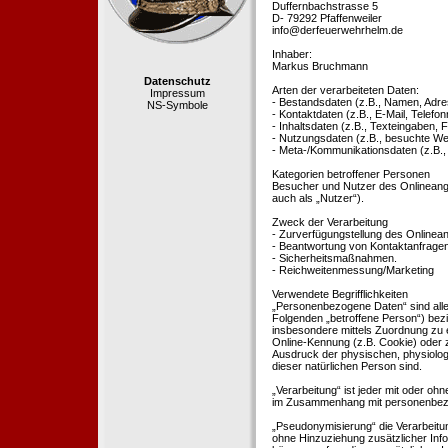
Duffernbachstrasse 5
D- 79292 Pfaffenweiler
info@derfeuerwehrhelm.de
Inhaber:
Markus Bruchmann
Datenschutz
Arten der verarbeiteten Daten:
Impressum
- Bestandsdaten (z.B., Namen, Adre
NS-Symbole
- Kontaktdaten (z.B., E-Mail, Telef
- Inhaltsdaten (z.B., Texteingaben, F
- Nutzungsdaten (z.B., besuchte Webs
- Meta-/Kommunikationsdaten (z.B.,
Kategorien betroffener Personen
Besucher und Nutzer des Onlineang
auch als „Nutzer“).
Zweck der Verarbeitung
- Zurverfügungstellung des Onlinean
- Beantwortung von Kontaktanfrage
- Sicherheitsmaßnahmen.
- Reichweitenmessung/Marketing
Verwendete Begrifflichkeiten
„Personenbezogene Daten“ sind alle In
Folgenden „betroffene Person“) bezieh
insbesondere mittels Zuordnung zu 
Online-Kennung (z.B. Cookie) oder 
Ausdruck der physischen, physiologis
dieser natürlichen Person sind.
„Verarbeitung“ ist jeder mit oder oh
im Zusammenhang mit personenbezoge
„Pseudonymisierung“ die Verarbeit
ohne Hinzuziehung zusätzlicher Inf