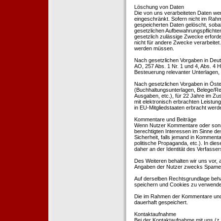
Löschung von Daten
Die von uns verarbeiteten Daten we
eingeschränkt. Sofern nicht im Rah
gespeicherten Daten gelöscht, sobal
gesetzlichen Aufbewahrungspflichten
gesetzlich zulässige Zwecke erforde
nicht für andere Zwecke verarbeitet.
werden müssen.
Nach gesetzlichen Vorgaben in Deut
AO, 257 Abs. 1 Nr. 1 und 4, Abs. 4
Besteuerung relevanter Unterlagen, 
Nach gesetzlichen Vorgaben in Öste
(Buchhaltungsunterlagen, Belege/Re
Ausgaben, etc.), für 22 Jahre im 
mit elektronisch erbrachten Leistu
in EU-Mitgliedstaaten erbracht wer
Kommentare und Beiträge
Wenn Nutzer Kommentare oder sonsti
berechtigten Interessen im Sinne des
Sicherheit, falls jemand in Kommenta
politische Propaganda, etc.). In di
daher an der Identität des Verfassers
Des Weiteren behalten wir uns vor, a
Angaben der Nutzer zwecks Spamer
Auf derselben Rechtsgrundlage behal
speichern und Cookies zu verwend
Die im Rahmen der Kommentare und
dauerhaft gespeichert.
Kontaktaufnahme
Bei der Kontaktaufnahme mit uns (z.