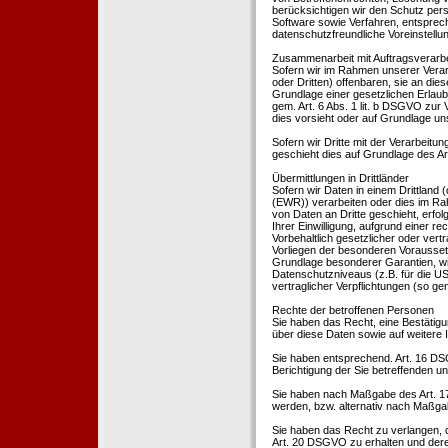
berücksichtigen wir den Schutz per
Software sowie Verfahren, entsprec
datenschutzfreundliche Voreinstell
Zusammenarbeit mit Auftragsverarbei
Sofern wir im Rahmen unserer Vera
oder Dritten) offenbaren, sie an dies
Grundlage einer gesetzlichen Erlaubn
gem. Art. 6 Abs. 1 lit. b DSGVO zur Ve
dies vorsieht oder auf Grundlage un
Sofern wir Dritte mit der Verarbeit
geschieht dies auf Grundlage des A
Übermittlungen in Drittländer
Sofern wir Daten in einem Drittland
(EWR)) verarbeiten oder dies im Ra
von Daten an Dritte geschieht, erfol
Ihrer Einwilligung, aufgrund einer r
Vorbehaltlich gesetzlicher oder vertr
Vorliegen der besonderen Voraussetzu
Grundlage besonderer Garantien, wie
Datenschutzniveaus (z.B. für die USA
vertraglicher Verpflichtungen (so ge
Rechte der betroffenen Personen
Sie haben das Recht, eine Bestätigu
über diese Daten sowie auf weitere
Sie haben entsprechend. Art. 16 DSG
Berichtigung der Sie betreffenden un
Sie haben nach Maßgabe des Art. 1
werden, bzw. alternativ nach Maßga
Sie haben das Recht zu verlangen, d
Art. 20 DSGVO zu erhalten und deren