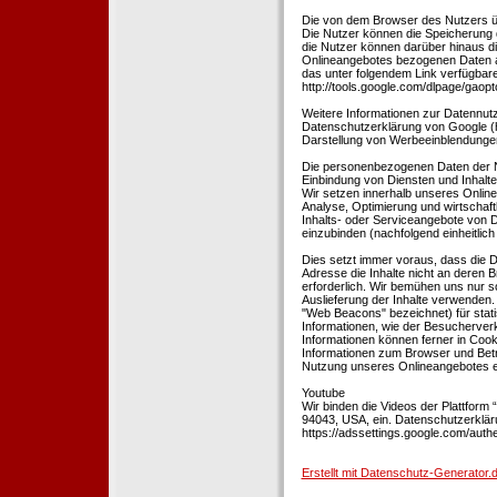
Die von dem Browser des Nutzers üb
Die Nutzer können die Speicherung 
die Nutzer können darüber hinaus d
Onlineangebotes bezogenen Daten an
das unter folgendem Link verfügbare
http://tools.google.com/dlpage/gaopt
Weitere Informationen zur Datennutz
Datenschutzerklärung von Google (htt
Darstellung von Werbeeinblendungen
Die personenbezogenen Daten der N
Einbindung von Diensten und Inhalten
Wir setzen innerhalb unseres Online
Analyse, Optimierung und wirtschaft
Inhalts- oder Serviceangebote von Dr
einzubinden (nachfolgend einheitlich 
Dies setzt immer voraus, dass die Dr
Adresse die Inhalte nicht an deren B
erforderlich. Wir bemühen uns nur so
Auslieferung der Inhalte verwenden.
"Web Beacons" bezeichnet) für stat
Informationen, wie der Besucherver
Informationen können ferner in Coo
Informationen zum Browser und Bet
Nutzung unseres Onlineangebotes en
Youtube
Wir binden die Videos der Plattfor
94043, USA, ein. Datenschutzerkläru
https://adssettings.google.com/authe
Erstellt mit Datenschutz-Generato