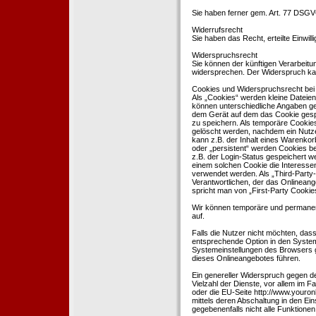
Sie haben ferner gem. Art. 77 DSGV
Widerrufsrecht
Sie haben das Recht, erteilte Einwil
Widerspruchsrecht
Sie können der künftigen Verarbeit
widersprechen. Der Widerspruch kan
Cookies und Widerspruchsrecht bei
Als „Cookies“ werden kleine Dateien
können unterschiedliche Angaben ge
dem Gerät auf dem das Cookie gesp
zu speichern. Als temporäre Cookies
gelöscht werden, nachdem ein Nutze
kann z.B. der Inhalt eines Warenkor
oder „persistent“ werden Cookies b
z.B. der Login-Status gespeichert 
einem solchen Cookie die Interesse
verwendet werden. Als „Third-Party
Verantwortlichen, der das Onlineang
spricht man von „First-Party Cookies
Wir können temporäre und permanen
auf.
Falls die Nutzer nicht möchten, da
entsprechende Option in den System
Systemeinstellungen des Browsers 
dieses Onlineangebotes führen.
Ein genereller Widerspruch gegen d
Vielzahl der Dienste, vor allem im F
oder die EU-Seite http://www.youro
mittels deren Abschaltung in den Ei
gegebenenfalls nicht alle Funktion