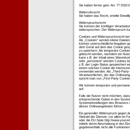
Sie haben ferner gem. Art. 77 DSGV
Widerrufsrecht
Sie haben das Recht, erteilte Einwil
Widerspruchsrecht
Sie können der künftigen Verarbeit
widersprechen. Der Widerspruch kan
Cookies und Widerspruchsrecht bei
Als „Cookies“ werden kleine Dateien
können unterschiedliche Angaben ge
dem Gerät auf dem das Cookie gesp
zu speichern. Als temporäre Cookies
gelöscht werden, nachdem ein Nutze
kann z.B. der Inhalt eines Warenkor
oder „persistent“ werden Cookies b
z.B. der Login-Status gespeichert 
einem solchen Cookie die Interesse
verwendet werden. Als „Third-Party
Verantwortlichen, der das Onlineang
spricht man von „First-Party Cookies
Wir können temporäre und permanen
auf.
Falls die Nutzer nicht möchten, da
entsprechende Option in den System
Systemeinstellungen des Browsers 
dieses Onlineangebotes führen.
Ein genereller Widerspruch gegen d
Vielzahl der Dienste, vor allem im F
oder die EU-Seite http://www.youro
mittels deren Abschaltung in den Ei
gegebenenfalls nicht alle Funktion