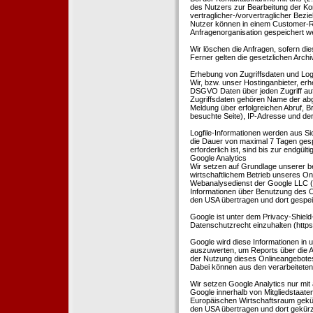
des Nutzers zur Bearbeitung der Kon
vertraglicher-/vorvertraglicher Bezi
Nutzer können in einem Customer-R
Anfragenorganisation gespeichert w
Wir löschen die Anfragen, sofern dies
Ferner gelten die gesetzlichen Archi
Erhebung von Zugriffsdaten und Logf
Wir, bzw. unser Hostinganbieter, erhe
DSGVO Daten über jeden Zugriff auf 
Zugriffsdaten gehören Name der abg
Meldung über erfolgreichen Abruf, 
besuchte Seite), IP-Adresse und der
Logfile-Informationen werden aus Si
die Dauer von maximal 7 Tagen ges
erforderlich ist, sind bis zur endgü
Google Analytics
Wir setzen auf Grundlage unserer be
wirtschaftlichem Betrieb unseres Onl
Webanalysedienst der Google LLC (
Informationen über Benutzung des O
den USA übertragen und dort gespei
Google ist unter dem Privacy-Shield
Datenschutzrecht einzuhalten (http
Google wird diese Informationen in
auszuwerten, um Reports über die A
der Nutzung dieses Onlineangebotes
Dabei können aus den verarbeiteten
Wir setzen Google Analytics nur mit 
Google innerhalb von Mitgliedstaat
Europäischen Wirtschaftsraum gekürz
den USA übertragen und dort gekürz