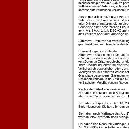
berücksichtigen wir den Schutz per
Software sowie Verfahren, entsprec
datenschutzfreundliche Voreinstell
Zusammenarbeit mit Auftragsverarbei
Sofern wir im Rahmen unserer Vera
oder Dritten) offenbaren, sie an dies
Grundlage einer gesetzlichen Erlaubn
gem. Art. 6 Abs. 1 lit. b DSGVO zur Ve
dies vorsieht oder auf Grundlage un
Sofern wir Dritte mit der Verarbeit
geschieht dies auf Grundlage des A
Übermittlungen in Drittländer
Sofern wir Daten in einem Drittland
(EWR)) verarbeiten oder dies im Ra
von Daten an Dritte geschieht, erfol
Ihrer Einwilligung, aufgrund einer r
Vorbehaltlich gesetzlicher oder vertr
Vorliegen der besonderen Voraussetzu
Grundlage besonderer Garantien, wie
Datenschutzniveaus (z.B. für die USA
vertraglicher Verpflichtungen (so ge
Rechte der betroffenen Personen
Sie haben das Recht, eine Bestätigu
über diese Daten sowie auf weitere
Sie haben entsprechend. Art. 16 DSG
Berichtigung der Sie betreffenden un
Sie haben nach Maßgabe des Art. 1
werden, bzw. alternativ nach Maßga
Sie haben das Recht zu verlangen, d
Art. 20 DSGVO zu erhalten und deren