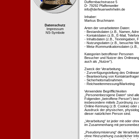
Duffernbachstrasse 5
D- 79292 Pfaffenweiler
info@derfeuerwehrhelm.de
Inhaber:
Markus Bruchmann
Datenschutz
Arten der verarbeiteten Daten:
Impressum
- Bestandsdaten (z.B., Namen, Adre
NS-Symbole
- Kontaktdaten (z.B., E-Mail, Telef
- Inhaltsdaten (z.B., Texteingaben, F
- Nutzungsdaten (z.B., besuchte Webs
- Meta-/Kommunikationsdaten (z.B.,
Kategorien betroffener Personen
Besucher und Nutzer des Onlineang
auch als „Nutzer“).
Zweck der Verarbeitung
- Zurverfügungstellung des Onlinean
- Beantwortung von Kontaktanfrage
- Sicherheitsmaßnahmen.
- Reichweitenmessung/Marketing
Verwendete Begrifflichkeiten
„Personenbezogene Daten“ sind alle In
Folgenden „betroffene Person“) bezieh
insbesondere mittels Zuordnung zu 
Online-Kennung (z.B. Cookie) oder 
Ausdruck der physischen, physiologis
dieser natürlichen Person sind.
„Verarbeitung“ ist jeder mit oder oh
im Zusammenhang mit personenbezoge
„Pseudonymisierung“ die Verarbeit
ohne Hinzuziehung zusätzlicher Inf