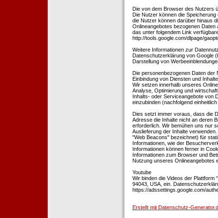
Die von dem Browser des Nutzers üb
Die Nutzer können die Speicherung 
die Nutzer können darüber hinaus d
Onlineangebotes bezogenen Daten an
das unter folgendem Link verfügbare
http://tools.google.com/dlpage/gaopt
Weitere Informationen zur Datennutz
Datenschutzerklärung von Google (htt
Darstellung von Werbeeinblendungen
Die personenbezogenen Daten der N
Einbindung von Diensten und Inhalten
Wir setzen innerhalb unseres Online
Analyse, Optimierung und wirtschaft
Inhalts- oder Serviceangebote von Dr
einzubinden (nachfolgend einheitlich 
Dies setzt immer voraus, dass die Dr
Adresse die Inhalte nicht an deren B
erforderlich. Wir bemühen uns nur so
Auslieferung der Inhalte verwenden.
"Web Beacons" bezeichnet) für stat
Informationen, wie der Besucherver
Informationen können ferner in Coo
Informationen zum Browser und Bet
Nutzung unseres Onlineangebotes en
Youtube
Wir binden die Videos der Plattfor
94043, USA, ein. Datenschutzerkläru
https://adssettings.google.com/authe
Erstellt mit Datenschutz-Generato