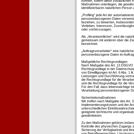
können, sofern diese zusätzlichen 
Maßnahmen unterliegen, die gewährle
identifizierbaren natürlichen Perso
„Profiling“ jede Art der automatisie
personenbezogenen Daten verwendet 
beziehen, zu bewerten, insbesondere
Vorlieben, Interessen, Zuverlässigke
oder vorherzusagen.
Als „Verantwortlicher“ wird die natür
gemeinsam mit anderen über die Zwe
bezeichnet.
„Auftragsverarbeiter“ eine natürliche
personenbezogene Daten im Auftrag 
Maßgebliche Rechtsgrundlagen
Nach Maßgabe des Art. 13 DSGVO tei
Rechtsgrundlage in der Datenschutze
von Einwilligungen ist Art. 6 Abs. 1 
Leistungen und Durchführung vertra
die Rechtsgrundlage für die Verarbeit
und die Rechtsgrundlage für die Vera
Für den Fall, dass lebenswichtige I
Verarbeitung personenbezogener Date
Sicherheitsmaßnahmen
Wir treffen nach Maßgabe des Art. 
Implementierungskosten und der Ar
unterschiedlichen Eintrittswahrschei
geeignete technische und organisa
gewährleisten.
Zu den Maßnahmen gehören insbesonde
Kontrolle des physischen Zugangs zu
Sicherung der Verfügbarkeit und ihr
von Betroffenenrechten, Löschung v