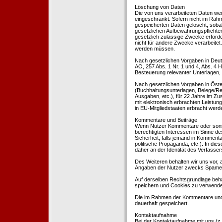
Löschung von Daten
Die von uns verarbeiteten Daten we
eingeschränkt. Sofern nicht im Rah
gespeicherten Daten gelöscht, sobal
gesetzlichen Aufbewahrungspflichten
gesetzlich zulässige Zwecke erforde
nicht für andere Zwecke verarbeitet.
werden müssen.
Nach gesetzlichen Vorgaben in Deut
AO, 257 Abs. 1 Nr. 1 und 4, Abs. 4
Besteuerung relevanter Unterlagen, 
Nach gesetzlichen Vorgaben in Öste
(Buchhaltungsunterlagen, Belege/Re
Ausgaben, etc.), für 22 Jahre im 
mit elektronisch erbrachten Leistu
in EU-Mitgliedstaaten erbracht wer
Kommentare und Beiträge
Wenn Nutzer Kommentare oder sonsti
berechtigten Interessen im Sinne des
Sicherheit, falls jemand in Kommenta
politische Propaganda, etc.). In di
daher an der Identität des Verfassers
Des Weiteren behalten wir uns vor, a
Angaben der Nutzer zwecks Spamer
Auf derselben Rechtsgrundlage behal
speichern und Cookies zu verwend
Die im Rahmen der Kommentare und
dauerhaft gespeichert.
Kontaktaufnahme
Bei der Kontaktaufnahme mit uns (z.