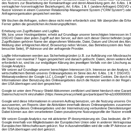
des Nutzers zur Bearbeitung der Kontaktanfrage und deren Abwicklung gem. Art. 6 Abs. 1 li
vertraglicher-/vorvertraglicher Beziehungen), Art. 6 Abs. 1 lit. f. (andere Anfragen) DSGVO 
Nutzer können in einem Customer-Relationship-Management System ("CRM System") oder
Anfragenorganisation gespeichert werden.
Wir löschen die Anfragen, sofern diese nicht mehr erforderlich sind. Wir überprüfen die Erfor
Ferner gelten die gesetzlichen Archivierungspflichten.
Erhebung von Zugriffsdaten und Logfiles
Wir, bzw. unser Hostinganbieter, erhebt auf Grundlage unserer berechtigten Interessen im Sinn
DSGVO Daten über jeden Zugriff auf den Server, auf dem sich dieser Dienst befindet (soge
Zugriffsdaten gehören Name der abgerufenen Webseite, Datei, Datum und Uhrzeit des Abr
Meldung über erfolgreichen Abruf, Browsertyp nebst Version, das Betriebssystem des Nutz
besuchte Seite), IP-Adresse und der anfragende Provider.
Logfile-Informationen werden aus Sicherheitsgründen (z.B. zur Aufklärung von Missbrauch
die Dauer von maximal 7 Tagen gespeichert und danach gelöscht. Daten, deren weitere 
erforderlich ist, sind bis zur endgültigen Klärung des jeweiligen Vorfalls von der Löschun
Google Analytics
Wir setzen auf Grundlage unserer berechtigten Interessen (d.h. Interesse an der Analyse,
wirtschaftlichem Betrieb unseres Onlineangebotes im Sinne des Art. 6 Abs. 1 lit. f. DSGVO) 
Webanalysedienst der Google LLC („Google“) ein. Google verwendet Cookies. Die durch d
Informationen über Benutzung des Onlineangebotes durch die Nutzer werden in der Regel 
den USA übertragen und dort gespeichert.
Google ist unter dem Privacy-Shield-Abkommen zertifiziert und bietet hierdurch eine Garan
Datenschutzrecht einzuhalten (https://www.privacyshield.gov/participant?id=a2zt00000000
Google wird diese Informationen in unserem Auftrag benutzen, um die Nutzung unseres On
auszuwerten, um Reports über die Aktivitäten innerhalb dieses Onlineangebotes zusammenz
der Nutzung dieses Onlineangebotes und der Internetnutzung verbundene Dienstleistungen
Dabei können aus den verarbeiteten Daten pseudonyme Nutzungsprofile der Nutzer erstell
Wir setzen Google Analytics nur mit aktivierter IP-Anonymisierung ein. Das bedeutet, die I
Google innerhalb von Mitgliedstaaten der Europäischen Union oder in anderen Vertragss
Europäischen Wirtschaftsraum gekürzt. Nur in Ausnahmefällen wird die volle IP-Adresse an
den USA übertragen und dort gekürzt.