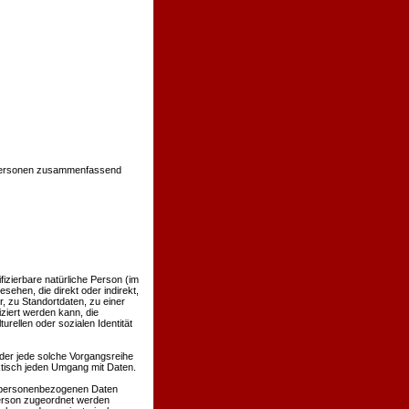
 Personen zusammenfassend
ifizierbare natürliche Person (im
sehen, die direkt oder indirekt,
 zu Standortdaten, zu einer
ziert werden kann, die
rellen oder sozialen Identität
oder jede solche Vorgangsreihe
tisch jeden Umgang mit Daten.
e personenbezogenen Daten
Person zugeordnet werden