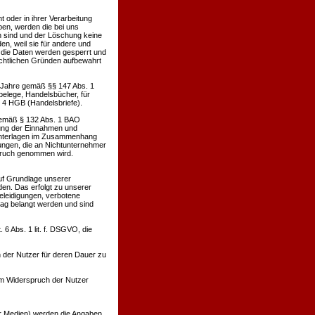
oder in ihrer Verarbeitung
en, werden die bei uns
h sind und der Löschung keine
n, weil sie für andere und
. die Daten werden gesperrt und
rechtlichen Gründen aufbewahrt
0 Jahre gemäß §§ 147 Abs. 1
belege, Handelsbücher, für
. 4 HGB (Handelsbriefe).
 gemäß § 132 Abs. 1 BAO
lung der Einnahmen und
 Unterlagen im Zusammenhang
ungen, die an Nichtunternehmer
spruch genommen wird.
uf Grundlage unserer
den. Das erfolgt zu unserer
Beleidigungen, verbotene
rag belangt werden und sind
6 Abs. 1 lit. f. DSGVO, die
 der Nutzer für deren Dauer zu
m Widerspruch der Nutzer
ler Medien) werden die Angaben