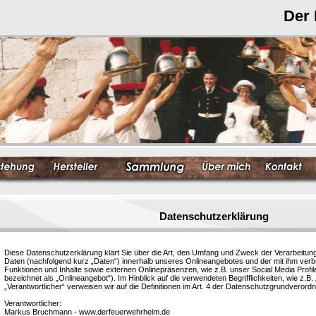
Der
Datenschutzerklärung
Diese Datenschutzerklärung klärt Sie über die Art, den Umfang und Zweck der Verarbeit
Daten (nachfolgend kurz „Daten“) innerhalb unseres Onlineangebotes und der mit ihm ver
Funktionen und Inhalte sowie externen Onlinepräsenzen, wie z.B. unser Social Media Profi
bezeichnet als „Onlineangebot“). Im Hinblick auf die verwendeten Begrifflichkeiten, wie z.B.
„Verantwortlicher“ verweisen wir auf die Definitionen im Art. 4 der Datenschutzgrundvero
Verantwortlicher:
Markus Bruchmann - www.derfeuerwehrhelm.de