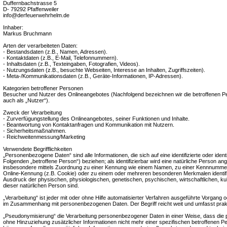
Duffernbachstrasse 5
D- 79292 Pfaffenweiler
info@derfeuerwehrhelm.de
Inhaber:
Markus Bruchmann
Arten der verarbeiteten Daten:
- Bestandsdaten (z.B., Namen, Adressen).
- Kontaktdaten (z.B., E-Mail, Telefonnummern).
- Inhaltsdaten (z.B., Texteingaben, Fotografien, Videos).
- Nutzungsdaten (z.B., besuchte Webseiten, Interesse an Inhalten, Zugriffszeiten).
- Meta-/Kommunikationsdaten (z.B., Geräte-Informationen, IP-Adressen).
Kategorien betroffener Personen
Besucher und Nutzer des Onlineangebotes (Nachfolgend bezeichnen wir die betroffenen
auch als „Nutzer“).
Zweck der Verarbeitung
- Zurverfügungstellung des Onlineangebotes, seiner Funktionen und Inhalte.
- Beantwortung von Kontaktanfragen und Kommunikation mit Nutzern.
- Sicherheitsmaßnahmen.
- Reichweitenmessung/Marketing
Verwendete Begrifflichkeiten
„Personenbezogene Daten“ sind alle Informationen, die sich auf eine identifizierte oder ident
Folgenden „betroffene Person“) beziehen; als identifizierbar wird eine natürliche Person ange
insbesondere mittels Zuordnung zu einer Kennung wie einem Namen, zu einer Kennnummer,
Online-Kennung (z.B. Cookie) oder zu einem oder mehreren besonderen Merkmalen identifi
Ausdruck der physischen, physiologischen, genetischen, psychischen, wirtschaftlichen, kultu
dieser natürlichen Person sind.
„Verarbeitung“ ist jeder mit oder ohne Hilfe automatisierter Verfahren ausgeführte Vorgang 
im Zusammenhang mit personenbezogenen Daten. Der Begriff reicht weit und umfasst prak
„Pseudonymisierung“ die Verarbeitung personenbezogener Daten in einer Weise, dass di
ohne Hinzuziehung zusätzlicher Informationen nicht mehr einer spezifischen betroffenen 