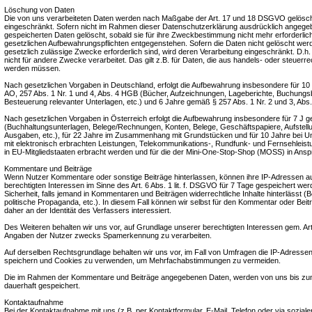
Löschung von Daten
Die von uns verarbeiteten Daten werden nach Maßgabe der Art. 17 und 18 DSGVO gelöscht 
eingeschränkt. Sofern nicht im Rahmen dieser Datenschutzerklärung ausdrücklich angegeb
gespeicherten Daten gelöscht, sobald sie für ihre Zweckbestimmung nicht mehr erforderlic
gesetzlichen Aufbewahrungspflichten entgegenstehen. Sofern die Daten nicht gelöscht werde
gesetzlich zulässige Zwecke erforderlich sind, wird deren Verarbeitung eingeschränkt. D.h
nicht für andere Zwecke verarbeitet. Das gilt z.B. für Daten, die aus handels- oder steuer
werden müssen.
Nach gesetzlichen Vorgaben in Deutschland, erfolgt die Aufbewahrung insbesondere für 1
AO, 257 Abs. 1 Nr. 1 und 4, Abs. 4 HGB (Bücher, Aufzeichnungen, Lageberichte, Buchungs
Besteuerung relevanter Unterlagen, etc.) und 6 Jahre gemäß § 257 Abs. 1 Nr. 2 und 3, Abs
Nach gesetzlichen Vorgaben in Österreich erfolgt die Aufbewahrung insbesondere für 7 J
(Buchhaltungsunterlagen, Belege/Rechnungen, Konten, Belege, Geschäftspapiere, Aufstel
Ausgaben, etc.), für 22 Jahre im Zusammenhang mit Grundstücken und für 10 Jahre bei
mit elektronisch erbrachten Leistungen, Telekommunikations-, Rundfunk- und Fernsehleist
in EU-Mitgliedstaaten erbracht werden und für die der Mini-One-Stop-Shop (MOSS) in An
Kommentare und Beiträge
Wenn Nutzer Kommentare oder sonstige Beiträge hinterlassen, können ihre IP-Adressen a
berechtigten Interessen im Sinne des Art. 6 Abs. 1 lit. f. DSGVO für 7 Tage gespeichert wer
Sicherheit, falls jemand in Kommentaren und Beiträgen widerrechtliche Inhalte hinterlässt (
politische Propaganda, etc.). In diesem Fall können wir selbst für den Kommentar oder Beit
daher an der Identität des Verfassers interessiert.
Des Weiteren behalten wir uns vor, auf Grundlage unserer berechtigten Interessen gem. Art. 
Angaben der Nutzer zwecks Spamerkennung zu verarbeiten.
Auf derselben Rechtsgrundlage behalten wir uns vor, im Fall von Umfragen die IP-Adressen
speichern und Cookies zu verwenden, um Mehrfachabstimmungen zu vermeiden.
Die im Rahmen der Kommentare und Beiträge angegebenen Daten, werden von uns bis zu
dauerhaft gespeichert.
Kontaktaufnahme
Bei der Kontaktaufnahme mit uns (z.B. per Kontaktformular, E-Mail, Telefon oder via sozia