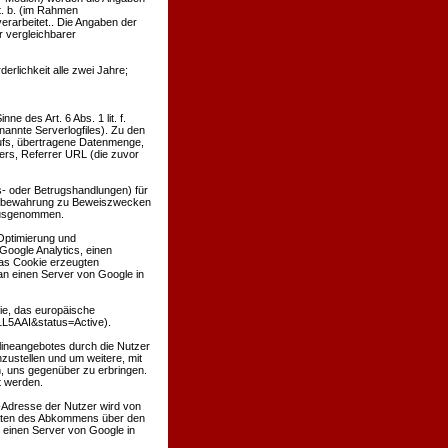
t. b. (im Rahmen
verarbeitet.. Die Angaben der
 vergleichbarer
derlichkeit alle zwei Jahre;
e des Art. 6 Abs. 1 lit. f.
nannte Serverlogfiles). Zu den
ufs, übertragene Datenmenge,
ers, Referrer URL (die zuvor
s- oder Betrugshandlungen) für
Aufbewahrung zu Beweiszwecken
g ausgenommen.
 Optimierung und
Google Analytics, einen
as Cookie erzeugten
an einen Server von Google in
tie, das europäische
1L5AAI&status=Active).
lineangebotes durch die Nutzer
ustellen und um weitere, mit
, uns gegenüber zu erbringen.
t werden.
P-Adresse der Nutzer wird von
taaten des Abkommens über den
 einen Server von Google in