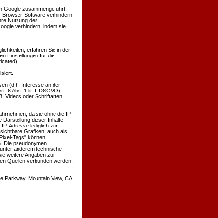
von Google zusammengeführt.
r Browser-Software verhindern;
ihre Nutzung des
oogle verhindern, indem sie
chkeiten, erfahren Sie in der
n Einstellungen für die
icated).
siert.
en (d.h. Interesse an der
t. 6 Abs. 1 lit. f. DSGVO)
B. Videos oder Schriftarten
wahrnehmen, da sie ohne die IP-
 Darstellung dieser Inhalte
 IP-Adresse lediglich zur
sichtbare Grafiken, auch als
Pixel-Tags" können
en. Die pseudonymen
 unter anderem technische
ie weitere Angaben zur
ren Quellen verbunden werden.
re Parkway, Mountain View, CA
: