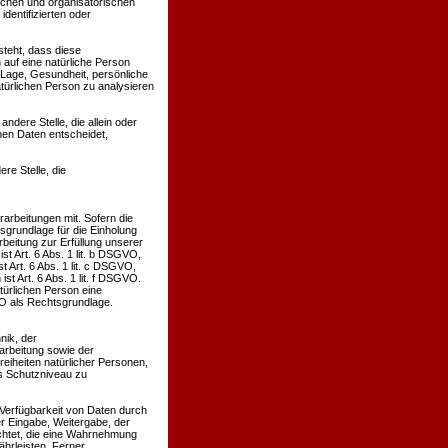
schen und organisatorischen
dentifizierten oder
steht, dass diese
auf eine natürliche Person
 Lage, Gesundheit, persönliche
atürlichen Person zu analysieren
andere Stelle, die allein oder
en Daten entscheidet,
re Stelle, die
rbeitungen mit. Sofern die
sgrundlage für die Einholung
arbeitung zur Erfüllung unserer
 Art. 6 Abs. 1 lit. b DSGVO,
t Art. 6 Abs. 1 lit. c DSGVO,
t Art. 6 Abs. 1 lit. f DSGVO.
türlichen Person eine
VO als Rechtsgrundlage.
nik, der
rbeitung sowie der
reiheiten natürlicher Personen,
s Schutzniveau zu
 Verfügbarkeit von Daten durch
er Eingabe, Weitergabe, der
ichtet, die eine Wahrnehmung
hrleisten. Ferner