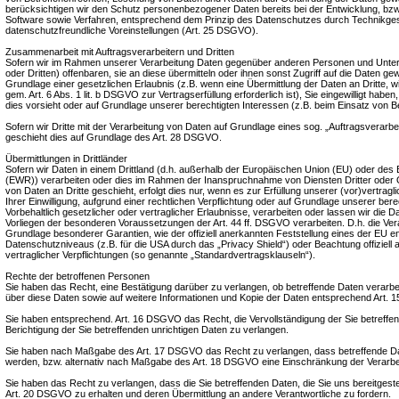
berücksichtigen wir den Schutz personenbezogener Daten bereits bei der Entwicklung, bz
Software sowie Verfahren, entsprechend dem Prinzip des Datenschutzes durch Technikges
datenschutzfreundliche Voreinstellungen (Art. 25 DSGVO).
Zusammenarbeit mit Auftragsverarbeitern und Dritten
Sofern wir im Rahmen unserer Verarbeitung Daten gegenüber anderen Personen und Unter
oder Dritten) offenbaren, sie an diese übermitteln oder ihnen sonst Zugriff auf die Daten gew
Grundlage einer gesetzlichen Erlaubnis (z.B. wenn eine Übermittlung der Daten an Dritte, wi
gem. Art. 6 Abs. 1 lit. b DSGVO zur Vertragserfüllung erforderlich ist), Sie eingewilligt haben,
dies vorsieht oder auf Grundlage unserer berechtigten Interessen (z.B. beim Einsatz von B
Sofern wir Dritte mit der Verarbeitung von Daten auf Grundlage eines sog. „Auftragsverarb
geschieht dies auf Grundlage des Art. 28 DSGVO.
Übermittlungen in Drittländer
Sofern wir Daten in einem Drittland (d.h. außerhalb der Europäischen Union (EU) oder de
(EWR)) verarbeiten oder dies im Rahmen der Inanspruchnahme von Diensten Dritter oder O
von Daten an Dritte geschieht, erfolgt dies nur, wenn es zur Erfüllung unserer (vor)vertragl
Ihrer Einwilligung, aufgrund einer rechtlichen Verpflichtung oder auf Grundlage unserer ber
Vorbehaltlich gesetzlicher oder vertraglicher Erlaubnisse, verarbeiten oder lassen wir die Da
Vorliegen der besonderen Voraussetzungen der Art. 44 ff. DSGVO verarbeiten. D.h. die Verar
Grundlage besonderer Garantien, wie der offiziell anerkannten Feststellung eines der EU 
Datenschutzniveaus (z.B. für die USA durch das „Privacy Shield“) oder Beachtung offiziell 
vertraglicher Verpflichtungen (so genannte „Standardvertragsklauseln“).
Rechte der betroffenen Personen
Sie haben das Recht, eine Bestätigung darüber zu verlangen, ob betreffende Daten verarbe
über diese Daten sowie auf weitere Informationen und Kopie der Daten entsprechend Art.
Sie haben entsprechend. Art. 16 DSGVO das Recht, die Vervollständigung der Sie betreffe
Berichtigung der Sie betreffenden unrichtigen Daten zu verlangen.
Sie haben nach Maßgabe des Art. 17 DSGVO das Recht zu verlangen, dass betreffende Da
werden, bzw. alternativ nach Maßgabe des Art. 18 DSGVO eine Einschränkung der Verarbe
Sie haben das Recht zu verlangen, dass die Sie betreffenden Daten, die Sie uns bereitges
Art. 20 DSGVO zu erhalten und deren Übermittlung an andere Verantwortliche zu fordern.