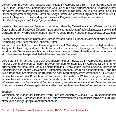
Die von dem Browser des Nutzers übermittelte IP-Adresse wird nicht mit anderen Daten 
Die Nutzer können die Speicherung der Cookies durch eine entsprechende Einstellung ihre
die Nutzer können darüber hinaus die Erfassung der durch das Cookie erzeugten und auf 
Onlineangebotes bezogenen Daten an Google sowie die Verarbeitung dieser Daten durch G
das unter folgendem Link verfügbare Browser-Plugin herunterladen und installieren:
http://tools.google.com/dlpage/gaoptout?hl=de.
Weitere Informationen zur Datennutzung durch Google, Einstellungs- und Widerspruchsmögli
Datenschutzerklärung von Google (https://policies.google.com/technologies/ads) sowie in de
Darstellung von Werbeeinblendungen durch Google (https://adssettings.google.com/authent
Die personenbezogenen Daten der Nutzer werden nach 14 Monaten gelöscht oder anonymi
Einbindung von Diensten und Inhalten Dritter
Wir setzen innerhalb unseres Onlineangebotes auf Grundlage unserer berechtigten Interess
Analyse, Optimierung und wirtschaftlichem Betrieb unseres Onlineangebotes im Sinne des Ar
Inhalts- oder Serviceangebote von Drittanbietern ein, um deren Inhalte und Services, wie z.
einzubinden (nachfolgend einheitlich bezeichnet als “Inhalte”).
Dies setzt immer voraus, dass die Drittanbieter dieser Inhalte, die IP-Adresse der Nutzer 
Adresse die Inhalte nicht an deren Browser senden könnten. Die IP-Adresse ist damit für die
erforderlich. Wir bemühen uns nur solche Inhalte zu verwenden, deren jeweilige Anbieter die
Auslieferung der Inhalte verwenden. Drittanbieter können ferner so genannte Pixel-Tags (un
"Web Beacons" bezeichnet) für statistische oder Marketingzwecke verwenden. Durch die "
Informationen, wie der Besucherverkehr auf den Seiten dieser Website ausgewertet werd
Informationen können ferner in Cookies auf dem Gerät der Nutzer gespeichert werden und
Informationen zum Browser und Betriebssystem, verweisende Webseiten, Besuchszeit sow
Nutzung unseres Onlineangebotes enthalten, als auch mit solchen Informationen aus ande
Youtube
Wir binden die Videos der Plattform “YouTube” des Anbieters Google LLC, 1600 Amphitheat
94043, USA, ein. Datenschutzerklärung: https://www.google.com/policies/privacy/, Opt-Out
https://adssettings.google.com/authenticated.
Erstellt mit Datenschutz-Generator.de von RA Dr. Thomas Schwenke