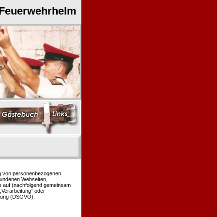
 Feuerwehrhelm
ung von personenbezogenen
bundenen Webseiten,
le auf (nachfolgend gemeinsam
 „Verarbeitung“ oder
rdnung (DSGVO).