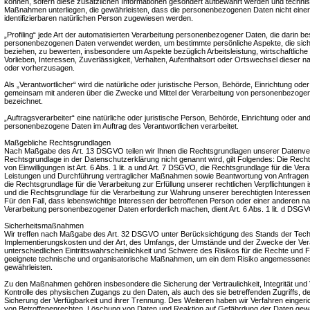
können, sofern diese zusätzlichen Informationen gesondert aufbewahrt werden und techni
Maßnahmen unterliegen, die gewährleisten, dass die personenbezogenen Daten nicht einer i
identifizierbaren natürlichen Person zugewiesen werden.
„Profiling“ jede Art der automatisierten Verarbeitung personenbezogener Daten, die darin be
personenbezogenen Daten verwendet werden, um bestimmte persönliche Aspekte, die sich 
beziehen, zu bewerten, insbesondere um Aspekte bezüglich Arbeitsleistung, wirtschaftliche
Vorlieben, Interessen, Zuverlässigkeit, Verhalten, Aufenthaltsort oder Ortswechsel dieser n
oder vorherzusagen.
Als „Verantwortlicher“ wird die natürliche oder juristische Person, Behörde, Einrichtung oder 
gemeinsam mit anderen über die Zwecke und Mittel der Verarbeitung von personenbezogen
bezeichnet.
„Auftragsverarbeiter“ eine natürliche oder juristische Person, Behörde, Einrichtung oder ande
personenbezogene Daten im Auftrag des Verantwortlichen verarbeitet.
Maßgebliche Rechtsgrundlagen
Nach Maßgabe des Art. 13 DSGVO teilen wir Ihnen die Rechtsgrundlagen unserer Datenvera
Rechtsgrundlage in der Datenschutzerklärung nicht genannt wird, gilt Folgendes: Die Recht
von Einwilligungen ist Art. 6 Abs. 1 lit. a und Art. 7 DSGVO, die Rechtsgrundlage für die Ver
Leistungen und Durchführung vertraglicher Maßnahmen sowie Beantwortung von Anfragen ist
die Rechtsgrundlage für die Verarbeitung zur Erfüllung unserer rechtlichen Verpflichtungen is
und die Rechtsgrundlage für die Verarbeitung zur Wahrung unserer berechtigten Interessen is
Für den Fall, dass lebenswichtige Interessen der betroffenen Person oder einer anderen na
Verarbeitung personenbezogener Daten erforderlich machen, dient Art. 6 Abs. 1 lit. d DSG
Sicherheitsmaßnahmen
Wir treffen nach Maßgabe des Art. 32 DSGVO unter Berücksichtigung des Stands der Tech
Implementierungskosten und der Art, des Umfangs, der Umstände und der Zwecke der Vera
unterschiedlichen Eintrittswahrscheinlichkeit und Schwere des Risikos für die Rechte und F
geeignete technische und organisatorische Maßnahmen, um ein dem Risiko angemessene
gewährleisten.
Zu den Maßnahmen gehören insbesondere die Sicherung der Vertraulichkeit, Integrität und
Kontrolle des physischen Zugangs zu den Daten, als auch des sie betreffenden Zugriffs, d
Sicherung der Verfügbarkeit und ihrer Trennung. Des Weiteren haben wir Verfahren einger
von Betroffenenrechten, Löschung von Daten und Reaktion auf Gefährdung der Daten gewä