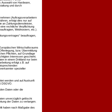
w. Auswahl von Hardware,
taltung und durch
nehmen (Auftragsverarbeitern
ähren, erfolgt dies nur auf
e an Zahlungsdienstleister,
 eine rechtliche Verpflichtung
eauftragten, Webhostern, etc.).
eitungsvertrages“ beauftragen,
s Europäischen Wirtschaftsraums
ffenlegung, bzw. Übermittlung
ichen Pflichten, auf Grundlage
echtigten Interessen geschieht.
ten in einem Drittland nur beim
beitung erfolgt z.B. auf
entsprechenden
anerkannter spezieller
itet werden und auf Auskunft
 15 DSGVO.
nden Daten oder die
ten unverzüglich gelöscht
itung der Daten zu verlangen.
tellt haben nach Maßgabe des