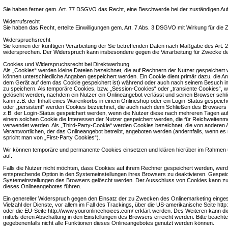
Sie haben ferner gem. Art. 77 DSGVO das Recht, eine Beschwerde bei der zuständigen Auf
Widerrufsrecht
Sie haben das Recht, erteilte Einwilligungen gem. Art. 7 Abs. 3 DSGVO mit Wirkung für die 
Widerspruchsrecht
Sie können der künftigen Verarbeitung der Sie betreffenden Daten nach Maßgabe des Art.
widersprechen. Der Widerspruch kann insbesondere gegen die Verarbeitung für Zwecke de
Cookies und Widerspruchsrecht bei Direktwerbung
Als „Cookies“ werden kleine Dateien bezeichnet, die auf Rechnern der Nutzer gespeichert 
können unterschiedliche Angaben gespeichert werden. Ein Cookie dient primär dazu, die A
dem Gerät auf dem das Cookie gespeichert ist) während oder auch nach seinem Besuch in
zu speichern. Als temporäre Cookies, bzw. „Session-Cookies“ oder „transiente Cookies“, 
gelöscht werden, nachdem ein Nutzer ein Onlineangebot verlässt und seinen Browser schli
kann z.B. der Inhalt eines Warenkorbs in einem Onlineshop oder ein Login-Status gespeich
oder „persistent“ werden Cookies bezeichnet, die auch nach dem Schließen des Browsers 
z.B. der Login-Status gespeichert werden, wenn die Nutzer diese nach mehreren Tagen a
einem solchen Cookie die Interessen der Nutzer gespeichert werden, die für Reichweite
verwendet werden. Als „Third-Party-Cookie“ werden Cookies bezeichnet, die von anderen 
Verantwortlichen, der das Onlineangebot betreibt, angeboten werden (andernfalls, wenn es
spricht man von „First-Party Cookies“).
Wir können temporäre und permanente Cookies einsetzen und klären hierüber im Rahmen 
auf.
Falls die Nutzer nicht möchten, dass Cookies auf ihrem Rechner gespeichert werden, werd
entsprechende Option in den Systemeinstellungen ihres Browsers zu deaktivieren. Gespei
Systemeinstellungen des Browsers gelöscht werden. Der Ausschluss von Cookies kann z
dieses Onlineangebotes führen.
Ein genereller Widerspruch gegen den Einsatz der zu Zwecken des Onlinemarketing einges
Vielzahl der Dienste, vor allem im Fall des Trackings, über die US-amerikanische Seite http
oder die EU-Seite http://www.youronlinechoices.com/ erklärt werden. Des Weiteren kann d
mittels deren Abschaltung in den Einstellungen des Browsers erreicht werden. Bitte beacht
gegebenenfalls nicht alle Funktionen dieses Onlineangebotes genutzt werden können.