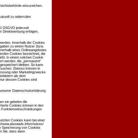
sichtsbehörde einzureichen.
Zukunft zu widerrufen
 21 DSGVO jederzeit
r Direktwerbung erfolgen.
werden. Innerhalb der Cookies
ngaben zu einem Nutzer (bzw.
nerhalb eines Onlineangebotes
werden Cookies bezeichnet, die
eßt. In einem solchen Cookie
ert werden. Als „permanent“
gespeichert bleiben. So kann
ufsuchen. Ebenso können in
nmessung oder Marketingzwecke
Anbietern als dem
 nur dessen Cookies sind
unserer Datenschutzerklärung
en sie gebeten die
cherte Cookies können in den
u Funktionseinschränkungen
etzten Cookies kann bei einer
://www.aboutads.info/choices/
ie Speicherung von Cookies
en Sie, dass dann