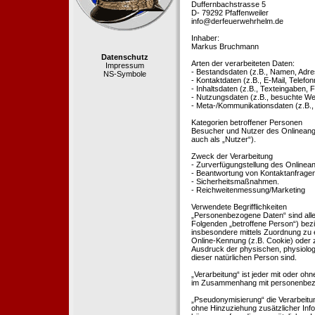
Duffernbachstrasse 5
D- 79292 Pfaffenweiler
info@derfeuerwehrhelm.de
Inhaber:
Markus Bruchmann
Datenschutz
Arten der verarbeiteten Daten:
Impressum
- Bestandsdaten (z.B., Namen, Adre
NS-Symbole
- Kontaktdaten (z.B., E-Mail, Telef
- Inhaltsdaten (z.B., Texteingaben, F
- Nutzungsdaten (z.B., besuchte Webs
- Meta-/Kommunikationsdaten (z.B.,
Kategorien betroffener Personen
Besucher und Nutzer des Onlineang
auch als „Nutzer“).
Zweck der Verarbeitung
- Zurverfügungstellung des Onlinean
- Beantwortung von Kontaktanfrage
- Sicherheitsmaßnahmen.
- Reichweitenmessung/Marketing
Verwendete Begrifflichkeiten
„Personenbezogene Daten“ sind alle In
Folgenden „betroffene Person“) bezieh
insbesondere mittels Zuordnung zu 
Online-Kennung (z.B. Cookie) oder 
Ausdruck der physischen, physiologis
dieser natürlichen Person sind.
„Verarbeitung“ ist jeder mit oder oh
im Zusammenhang mit personenbezoge
„Pseudonymisierung“ die Verarbeit
ohne Hinzuziehung zusätzlicher Inf