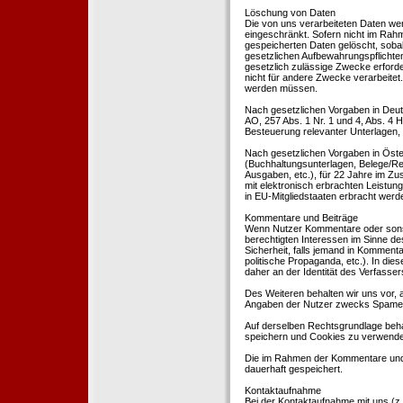
Löschung von Daten
Die von uns verarbeiteten Daten we
eingeschränkt. Sofern nicht im Rah
gespeicherten Daten gelöscht, sobal
gesetzlichen Aufbewahrungspflichten
gesetzlich zulässige Zwecke erforde
nicht für andere Zwecke verarbeitet.
werden müssen.
Nach gesetzlichen Vorgaben in Deut
AO, 257 Abs. 1 Nr. 1 und 4, Abs. 4
Besteuerung relevanter Unterlagen, 
Nach gesetzlichen Vorgaben in Öste
(Buchhaltungsunterlagen, Belege/Re
Ausgaben, etc.), für 22 Jahre im 
mit elektronisch erbrachten Leistu
in EU-Mitgliedstaaten erbracht wer
Kommentare und Beiträge
Wenn Nutzer Kommentare oder sonsti
berechtigten Interessen im Sinne des
Sicherheit, falls jemand in Kommenta
politische Propaganda, etc.). In di
daher an der Identität des Verfassers
Des Weiteren behalten wir uns vor, a
Angaben der Nutzer zwecks Spamer
Auf derselben Rechtsgrundlage behal
speichern und Cookies zu verwend
Die im Rahmen der Kommentare und
dauerhaft gespeichert.
Kontaktaufnahme
Bei der Kontaktaufnahme mit uns (z.