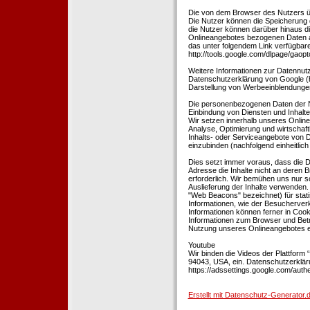
Die von dem Browser des Nutzers üb
Die Nutzer können die Speicherung 
die Nutzer können darüber hinaus d
Onlineangebotes bezogenen Daten an
das unter folgendem Link verfügbare
http://tools.google.com/dlpage/gaopt
Weitere Informationen zur Datennutz
Datenschutzerklärung von Google (htt
Darstellung von Werbeeinblendungen
Die personenbezogenen Daten der N
Einbindung von Diensten und Inhalten
Wir setzen innerhalb unseres Online
Analyse, Optimierung und wirtschaft
Inhalts- oder Serviceangebote von Dr
einzubinden (nachfolgend einheitlich 
Dies setzt immer voraus, dass die Dr
Adresse die Inhalte nicht an deren B
erforderlich. Wir bemühen uns nur so
Auslieferung der Inhalte verwenden.
"Web Beacons" bezeichnet) für stat
Informationen, wie der Besucherver
Informationen können ferner in Coo
Informationen zum Browser und Bet
Nutzung unseres Onlineangebotes en
Youtube
Wir binden die Videos der Plattfor
94043, USA, ein. Datenschutzerkläru
https://adssettings.google.com/authe
Erstellt mit Datenschutz-Generato