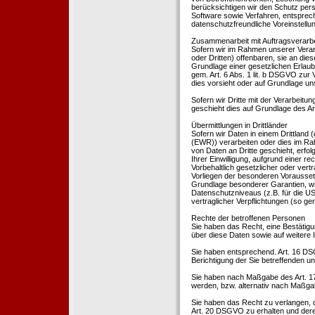
berücksichtigen wir den Schutz per
Software sowie Verfahren, entsprec
datenschutzfreundliche Voreinstell
Zusammenarbeit mit Auftragsverarbei
Sofern wir im Rahmen unserer Vera
oder Dritten) offenbaren, sie an dies
Grundlage einer gesetzlichen Erlaubn
gem. Art. 6 Abs. 1 lit. b DSGVO zur Ve
dies vorsieht oder auf Grundlage un
Sofern wir Dritte mit der Verarbeit
geschieht dies auf Grundlage des A
Übermittlungen in Drittländer
Sofern wir Daten in einem Drittland
(EWR)) verarbeiten oder dies im Ra
von Daten an Dritte geschieht, erfol
Ihrer Einwilligung, aufgrund einer r
Vorbehaltlich gesetzlicher oder vertr
Vorliegen der besonderen Voraussetzu
Grundlage besonderer Garantien, wie
Datenschutzniveaus (z.B. für die USA
vertraglicher Verpflichtungen (so ge
Rechte der betroffenen Personen
Sie haben das Recht, eine Bestätigu
über diese Daten sowie auf weitere
Sie haben entsprechend. Art. 16 DSG
Berichtigung der Sie betreffenden un
Sie haben nach Maßgabe des Art. 1
werden, bzw. alternativ nach Maßga
Sie haben das Recht zu verlangen, d
Art. 20 DSGVO zu erhalten und deren