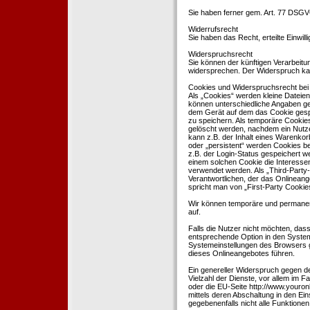
Sie haben ferner gem. Art. 77 DSGV
Widerrufsrecht
Sie haben das Recht, erteilte Einwil
Widerspruchsrecht
Sie können der künftigen Verarbeit
widersprechen. Der Widerspruch kan
Cookies und Widerspruchsrecht bei
Als „Cookies“ werden kleine Dateien
können unterschiedliche Angaben ge
dem Gerät auf dem das Cookie gesp
zu speichern. Als temporäre Cookies
gelöscht werden, nachdem ein Nutze
kann z.B. der Inhalt eines Warenkor
oder „persistent“ werden Cookies b
z.B. der Login-Status gespeichert 
einem solchen Cookie die Interesse
verwendet werden. Als „Third-Party
Verantwortlichen, der das Onlineang
spricht man von „First-Party Cookies
Wir können temporäre und permanen
auf.
Falls die Nutzer nicht möchten, da
entsprechende Option in den System
Systemeinstellungen des Browsers 
dieses Onlineangebotes führen.
Ein genereller Widerspruch gegen d
Vielzahl der Dienste, vor allem im F
oder die EU-Seite http://www.youro
mittels deren Abschaltung in den Ei
gegebenenfalls nicht alle Funktion