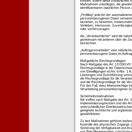
können, sofern diese zusätzlichen 
Maßnahmen unterliegen, die gewährle
identifizierbaren natürlichen Perso
„Profiling“ jede Art der automatisie
personenbezogenen Daten verwendet 
beziehen, zu bewerten, insbesondere
Vorlieben, Interessen, Zuverlässigke
oder vorherzusagen.
Als „Verantwortlicher“ wird die natür
gemeinsam mit anderen über die Zwe
bezeichnet.
„Auftragsverarbeiter“ eine natürliche
personenbezogene Daten im Auftrag 
Maßgebliche Rechtsgrundlagen
Nach Maßgabe des Art. 13 DSGVO tei
Rechtsgrundlage in der Datenschutze
von Einwilligungen ist Art. 6 Abs. 1 
Leistungen und Durchführung vertra
die Rechtsgrundlage für die Verarbeit
und die Rechtsgrundlage für die Vera
Für den Fall, dass lebenswichtige I
Verarbeitung personenbezogener Date
Sicherheitsmaßnahmen
Wir treffen nach Maßgabe des Art. 
Implementierungskosten und der Ar
unterschiedlichen Eintrittswahrschei
geeignete technische und organisa
gewährleisten.
Zu den Maßnahmen gehören insbesonde
Kontrolle des physischen Zugangs zu
Sicherung der Verfügbarkeit und ihr
von Betroffenenrechten, Löschung v