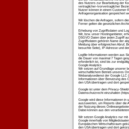
des Nutzers zur Bearbeitung der Kon
vertraglicher-/vorvertraglicher Bezi
Nutzer können in einem Customer-R
Anfragenorganisation gespeichert w
Wir löschen die Anfragen, sofern dies
Ferner gelten die gesetzlichen Archi
Erhebung von Zugriffsdaten und Logf
Wir, bzw. unser Hostinganbieter, erhe
DSGVO Daten über jeden Zugriff auf 
Zugriffsdaten gehören Name der abg
Meldung über erfolgreichen Abruf, 
besuchte Seite), IP-Adresse und der
Logfile-Informationen werden aus Si
die Dauer von maximal 7 Tagen ges
erforderlich ist, sind bis zur endgü
Google Analytics
Wir setzen auf Grundlage unserer be
wirtschaftlichem Betrieb unseres Onl
Webanalysedienst der Google LLC (
Informationen über Benutzung des O
den USA übertragen und dort gespei
Google ist unter dem Privacy-Shield
Datenschutzrecht einzuhalten (http
Google wird diese Informationen in
auszuwerten, um Reports über die A
der Nutzung dieses Onlineangebotes
Dabei können aus den verarbeiteten
Wir setzen Google Analytics nur mit 
Google innerhalb von Mitgliedstaat
Europäischen Wirtschaftsraum gekürz
den USA übertragen und dort gekürz