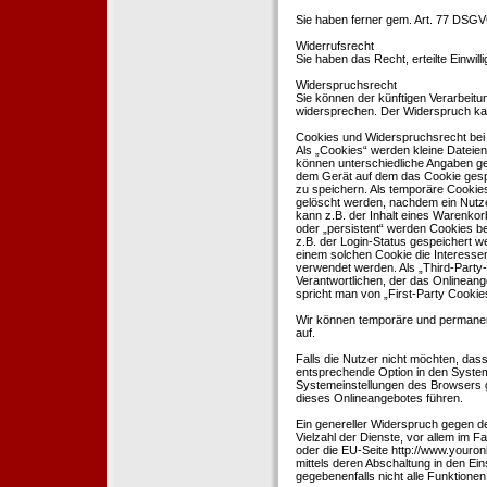
Sie haben ferner gem. Art. 77 DSGV
Widerrufsrecht
Sie haben das Recht, erteilte Einwil
Widerspruchsrecht
Sie können der künftigen Verarbeit
widersprechen. Der Widerspruch kan
Cookies und Widerspruchsrecht bei
Als „Cookies“ werden kleine Dateien
können unterschiedliche Angaben ge
dem Gerät auf dem das Cookie gesp
zu speichern. Als temporäre Cookies
gelöscht werden, nachdem ein Nutze
kann z.B. der Inhalt eines Warenkor
oder „persistent“ werden Cookies b
z.B. der Login-Status gespeichert 
einem solchen Cookie die Interesse
verwendet werden. Als „Third-Party
Verantwortlichen, der das Onlineang
spricht man von „First-Party Cookies
Wir können temporäre und permanen
auf.
Falls die Nutzer nicht möchten, da
entsprechende Option in den System
Systemeinstellungen des Browsers 
dieses Onlineangebotes führen.
Ein genereller Widerspruch gegen d
Vielzahl der Dienste, vor allem im F
oder die EU-Seite http://www.youro
mittels deren Abschaltung in den Ei
gegebenenfalls nicht alle Funktion