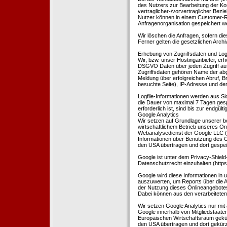
des Nutzers zur Bearbeitung der Kon
vertraglicher-/vorvertraglicher Bezi
Nutzer können in einem Customer-R
Anfragenorganisation gespeichert w
Wir löschen die Anfragen, sofern dies
Ferner gelten die gesetzlichen Archi
Erhebung von Zugriffsdaten und Logf
Wir, bzw. unser Hostinganbieter, erhe
DSGVO Daten über jeden Zugriff auf 
Zugriffsdaten gehören Name der abg
Meldung über erfolgreichen Abruf, 
besuchte Seite), IP-Adresse und der
Logfile-Informationen werden aus Si
die Dauer von maximal 7 Tagen ges
erforderlich ist, sind bis zur endgü
Google Analytics
Wir setzen auf Grundlage unserer be
wirtschaftlichem Betrieb unseres Onl
Webanalysedienst der Google LLC (
Informationen über Benutzung des O
den USA übertragen und dort gespei
Google ist unter dem Privacy-Shield
Datenschutzrecht einzuhalten (http
Google wird diese Informationen in
auszuwerten, um Reports über die A
der Nutzung dieses Onlineangebotes
Dabei können aus den verarbeiteten
Wir setzen Google Analytics nur mit 
Google innerhalb von Mitgliedstaat
Europäischen Wirtschaftsraum gekürz
den USA übertragen und dort gekürz