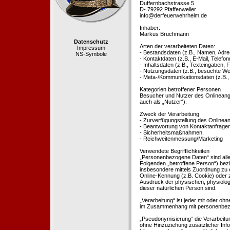
Duffernbachstrasse 5
D- 79292 Pfaffenweiler
info@derfeuerwehrhelm.de
Inhaber:
Markus Bruchmann
Datenschutz
Arten der verarbeiteten Daten:
Impressum
- Bestandsdaten (z.B., Namen, Adre
NS-Symbole
- Kontaktdaten (z.B., E-Mail, Telef
- Inhaltsdaten (z.B., Texteingaben, F
- Nutzungsdaten (z.B., besuchte Webs
- Meta-/Kommunikationsdaten (z.B.,
Kategorien betroffener Personen
Besucher und Nutzer des Onlineang
auch als „Nutzer“).
Zweck der Verarbeitung
- Zurverfügungstellung des Onlinean
- Beantwortung von Kontaktanfrage
- Sicherheitsmaßnahmen.
- Reichweitenmessung/Marketing
Verwendete Begrifflichkeiten
„Personenbezogene Daten“ sind alle In
Folgenden „betroffene Person“) bezieh
insbesondere mittels Zuordnung zu 
Online-Kennung (z.B. Cookie) oder 
Ausdruck der physischen, physiologis
dieser natürlichen Person sind.
„Verarbeitung“ ist jeder mit oder oh
im Zusammenhang mit personenbezoge
„Pseudonymisierung“ die Verarbeit
ohne Hinzuziehung zusätzlicher Inf