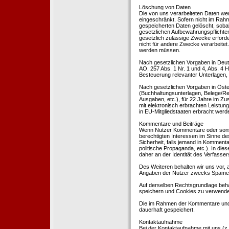
Löschung von Daten
Die von uns verarbeiteten Daten we
eingeschränkt. Sofern nicht im Rah
gespeicherten Daten gelöscht, sobal
gesetzlichen Aufbewahrungspflichten
gesetzlich zulässige Zwecke erforde
nicht für andere Zwecke verarbeitet.
werden müssen.
Nach gesetzlichen Vorgaben in Deut
AO, 257 Abs. 1 Nr. 1 und 4, Abs. 4
Besteuerung relevanter Unterlagen, 
Nach gesetzlichen Vorgaben in Öste
(Buchhaltungsunterlagen, Belege/Re
Ausgaben, etc.), für 22 Jahre im 
mit elektronisch erbrachten Leistu
in EU-Mitgliedstaaten erbracht wer
Kommentare und Beiträge
Wenn Nutzer Kommentare oder sonsti
berechtigten Interessen im Sinne des
Sicherheit, falls jemand in Kommenta
politische Propaganda, etc.). In di
daher an der Identität des Verfassers
Des Weiteren behalten wir uns vor, a
Angaben der Nutzer zwecks Spamer
Auf derselben Rechtsgrundlage behal
speichern und Cookies zu verwend
Die im Rahmen der Kommentare und
dauerhaft gespeichert.
Kontaktaufnahme
Bei der Kontaktaufnahme mit uns (z.