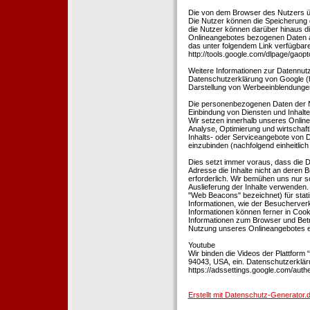
Die von dem Browser des Nutzers üb
Die Nutzer können die Speicherung 
die Nutzer können darüber hinaus d
Onlineangebotes bezogenen Daten an
das unter folgendem Link verfügbare
http://tools.google.com/dlpage/gaopt
Weitere Informationen zur Datennutz
Datenschutzerklärung von Google (htt
Darstellung von Werbeeinblendungen
Die personenbezogenen Daten der N
Einbindung von Diensten und Inhalten
Wir setzen innerhalb unseres Online
Analyse, Optimierung und wirtschaft
Inhalts- oder Serviceangebote von Dr
einzubinden (nachfolgend einheitlich 
Dies setzt immer voraus, dass die Dr
Adresse die Inhalte nicht an deren B
erforderlich. Wir bemühen uns nur so
Auslieferung der Inhalte verwenden.
"Web Beacons" bezeichnet) für stat
Informationen, wie der Besucherver
Informationen können ferner in Coo
Informationen zum Browser und Bet
Nutzung unseres Onlineangebotes en
Youtube
Wir binden die Videos der Plattfor
94043, USA, ein. Datenschutzerkläru
https://adssettings.google.com/authe
Erstellt mit Datenschutz-Generato