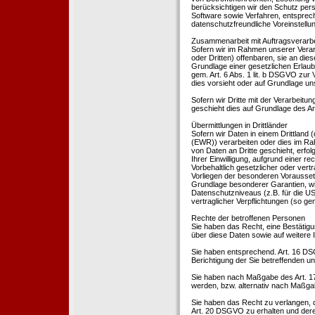
berücksichtigen wir den Schutz per
Software sowie Verfahren, entsprec
datenschutzfreundliche Voreinstell
Zusammenarbeit mit Auftragsverarbei
Sofern wir im Rahmen unserer Vera
oder Dritten) offenbaren, sie an dies
Grundlage einer gesetzlichen Erlaubn
gem. Art. 6 Abs. 1 lit. b DSGVO zur Ve
dies vorsieht oder auf Grundlage un
Sofern wir Dritte mit der Verarbeit
geschieht dies auf Grundlage des A
Übermittlungen in Drittländer
Sofern wir Daten in einem Drittland
(EWR)) verarbeiten oder dies im Ra
von Daten an Dritte geschieht, erfol
Ihrer Einwilligung, aufgrund einer r
Vorbehaltlich gesetzlicher oder vertr
Vorliegen der besonderen Voraussetzu
Grundlage besonderer Garantien, wie
Datenschutzniveaus (z.B. für die USA
vertraglicher Verpflichtungen (so ge
Rechte der betroffenen Personen
Sie haben das Recht, eine Bestätigu
über diese Daten sowie auf weitere
Sie haben entsprechend. Art. 16 DSG
Berichtigung der Sie betreffenden un
Sie haben nach Maßgabe des Art. 1
werden, bzw. alternativ nach Maßga
Sie haben das Recht zu verlangen, d
Art. 20 DSGVO zu erhalten und deren