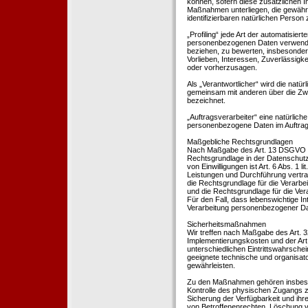
können, sofern diese zusätzlichen 
Maßnahmen unterliegen, die gewährle
identifizierbaren natürlichen Perso
„Profiling“ jede Art der automatisie
personenbezogenen Daten verwendet 
beziehen, zu bewerten, insbesondere
Vorlieben, Interessen, Zuverlässigke
oder vorherzusagen.
Als „Verantwortlicher“ wird die natür
gemeinsam mit anderen über die Zwe
bezeichnet.
„Auftragsverarbeiter“ eine natürliche
personenbezogene Daten im Auftrag 
Maßgebliche Rechtsgrundlagen
Nach Maßgabe des Art. 13 DSGVO tei
Rechtsgrundlage in der Datenschutze
von Einwilligungen ist Art. 6 Abs. 1 
Leistungen und Durchführung vertra
die Rechtsgrundlage für die Verarbeit
und die Rechtsgrundlage für die Vera
Für den Fall, dass lebenswichtige I
Verarbeitung personenbezogener Date
Sicherheitsmaßnahmen
Wir treffen nach Maßgabe des Art. 
Implementierungskosten und der Ar
unterschiedlichen Eintrittswahrschei
geeignete technische und organisa
gewährleisten.
Zu den Maßnahmen gehören insbesonde
Kontrolle des physischen Zugangs zu
Sicherung der Verfügbarkeit und ihr
von Betroffenenrechten, Löschung v