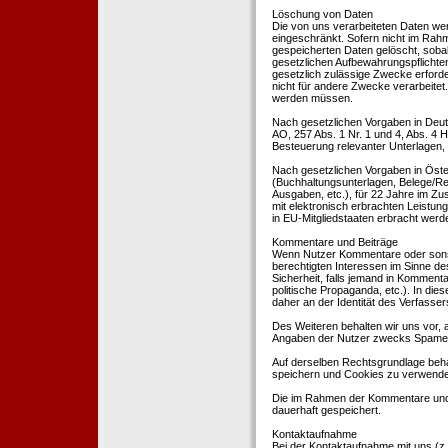
Löschung von Daten
Die von uns verarbeiteten Daten we
eingeschränkt. Sofern nicht im Rah
gespeicherten Daten gelöscht, sobal
gesetzlichen Aufbewahrungspflichten
gesetzlich zulässige Zwecke erforde
nicht für andere Zwecke verarbeitet.
werden müssen.
Nach gesetzlichen Vorgaben in Deut
AO, 257 Abs. 1 Nr. 1 und 4, Abs. 4
Besteuerung relevanter Unterlagen, 
Nach gesetzlichen Vorgaben in Öste
(Buchhaltungsunterlagen, Belege/Re
Ausgaben, etc.), für 22 Jahre im 
mit elektronisch erbrachten Leistu
in EU-Mitgliedstaaten erbracht wer
Kommentare und Beiträge
Wenn Nutzer Kommentare oder sonsti
berechtigten Interessen im Sinne des
Sicherheit, falls jemand in Kommenta
politische Propaganda, etc.). In di
daher an der Identität des Verfassers
Des Weiteren behalten wir uns vor, a
Angaben der Nutzer zwecks Spamer
Auf derselben Rechtsgrundlage behal
speichern und Cookies zu verwend
Die im Rahmen der Kommentare und
dauerhaft gespeichert.
Kontaktaufnahme
Bei der Kontaktaufnahme mit uns (z.