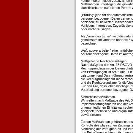
können, sofern diese zusätzlichen 
Maßnahmen unterliegen, die gewährle
identifizierbaren natürlichen Perso
„Profiling“ jede Art der automatisie
personenbezogenen Daten verwendet 
beziehen, zu bewerten, insbesondere
Vorlieben, Interessen, Zuverlässigke
oder vorherzusagen.
Als „Verantwortlicher“ wird die natür
gemeinsam mit anderen über die Zwe
bezeichnet.
„Auftragsverarbeiter“ eine natürliche
personenbezogene Daten im Auftrag 
Maßgebliche Rechtsgrundlagen
Nach Maßgabe des Art. 13 DSGVO tei
Rechtsgrundlage in der Datenschutze
von Einwilligungen ist Art. 6 Abs. 1 
Leistungen und Durchführung vertra
die Rechtsgrundlage für die Verarbeit
und die Rechtsgrundlage für die Vera
Für den Fall, dass lebenswichtige I
Verarbeitung personenbezogener Date
Sicherheitsmaßnahmen
Wir treffen nach Maßgabe des Art. 
Implementierungskosten und der Ar
unterschiedlichen Eintrittswahrschei
geeignete technische und organisa
gewährleisten.
Zu den Maßnahmen gehören insbesonde
Kontrolle des physischen Zugangs zu
Sicherung der Verfügbarkeit und ihr
von Betroffenenrechten, Löschung v