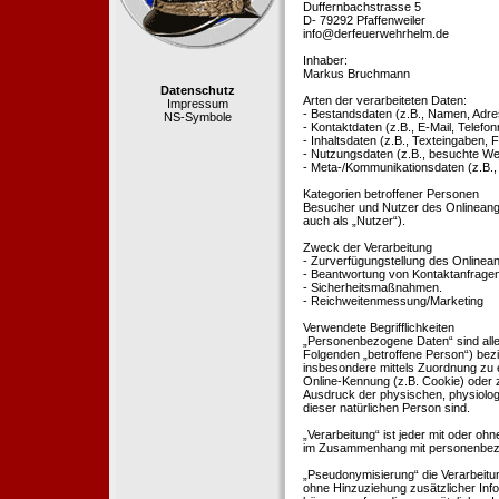
Duffernbachstrasse 5
D- 79292 Pfaffenweiler
info@derfeuerwehrhelm.de
Inhaber:
Markus Bruchmann
Datenschutz
Arten der verarbeiteten Daten:
Impressum
- Bestandsdaten (z.B., Namen, Adre
NS-Symbole
- Kontaktdaten (z.B., E-Mail, Telef
- Inhaltsdaten (z.B., Texteingaben, F
- Nutzungsdaten (z.B., besuchte Webs
- Meta-/Kommunikationsdaten (z.B.,
Kategorien betroffener Personen
Besucher und Nutzer des Onlineang
auch als „Nutzer“).
Zweck der Verarbeitung
- Zurverfügungstellung des Onlinean
- Beantwortung von Kontaktanfrage
- Sicherheitsmaßnahmen.
- Reichweitenmessung/Marketing
Verwendete Begrifflichkeiten
„Personenbezogene Daten“ sind alle In
Folgenden „betroffene Person“) bezieh
insbesondere mittels Zuordnung zu 
Online-Kennung (z.B. Cookie) oder 
Ausdruck der physischen, physiologis
dieser natürlichen Person sind.
„Verarbeitung“ ist jeder mit oder oh
im Zusammenhang mit personenbezoge
„Pseudonymisierung“ die Verarbeit
ohne Hinzuziehung zusätzlicher Inf