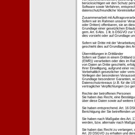
berücksichtigen wir den Schutz per
Software sowie Verfahren, entsprec
datenschutzfreundliche Voreinstell
Zusammenarbeit mit Auftragsverarbei
Sofern wir im Rahmen unserer Vera
oder Dritten) offenbaren, sie an dies
Grundlage einer gesetzlichen Erlaubn
gem. Art. 6 Abs. 1 lit. b DSGVO zur Ve
dies vorsieht oder auf Grundlage un
Sofern wir Dritte mit der Verarbeit
geschieht dies auf Grundlage des A
Übermittlungen in Drittländer
Sofern wir Daten in einem Drittland
(EWR)) verarbeiten oder dies im Ra
von Daten an Dritte geschieht, erfol
Ihrer Einwilligung, aufgrund einer r
Vorbehaltlich gesetzlicher oder vertr
Vorliegen der besonderen Voraussetzu
Grundlage besonderer Garantien, wie
Datenschutzniveaus (z.B. für die USA
vertraglicher Verpflichtungen (so ge
Rechte der betroffenen Personen
Sie haben das Recht, eine Bestätigu
über diese Daten sowie auf weitere
Sie haben entsprechend. Art. 16 DSG
Berichtigung der Sie betreffenden un
Sie haben nach Maßgabe des Art. 1
werden, bzw. alternativ nach Maßga
Sie haben das Recht zu verlangen, d
Art. 20 DSGVO zu erhalten und deren