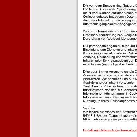
Die von dem Browser des Nutzers üb
Die Nutzer können die Speicherung 
die Nutzer können darüber hinaus d
Onlineangebotes bezogenen Daten an
das unter folgendem Link verfügbare
http://tools.google.com/dlpage/gaopt
Weitere Informationen zur Datennutz
Datenschutzerklärung von Google (htt
Darstellung von Werbeeinblendungen
Die personenbezogenen Daten der N
Einbindung von Diensten und Inhalten
Wir setzen innerhalb unseres Online
Analyse, Optimierung und wirtschaft
Inhalts- oder Serviceangebote von Dr
einzubinden (nachfolgend einheitlich 
Dies setzt immer voraus, dass die Dr
Adresse die Inhalte nicht an deren B
erforderlich. Wir bemühen uns nur so
Auslieferung der Inhalte verwenden.
"Web Beacons" bezeichnet) für stat
Informationen, wie der Besucherver
Informationen können ferner in Coo
Informationen zum Browser und Bet
Nutzung unseres Onlineangebotes en
Youtube
Wir binden die Videos der Plattfor
94043, USA, ein. Datenschutzerkläru
https://adssettings.google.com/authe
Erstellt mit Datenschutz-Generato