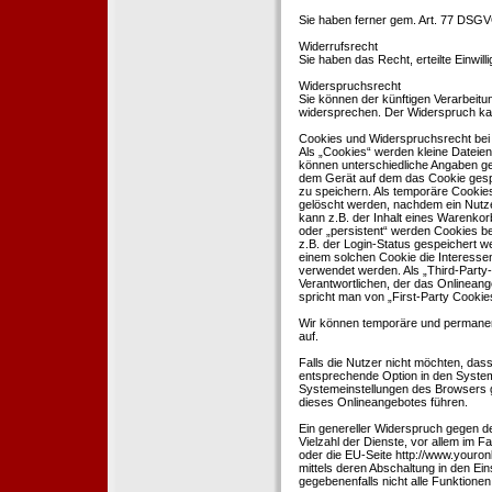
Sie haben ferner gem. Art. 77 DSGV
Widerrufsrecht
Sie haben das Recht, erteilte Einwil
Widerspruchsrecht
Sie können der künftigen Verarbeit
widersprechen. Der Widerspruch kan
Cookies und Widerspruchsrecht bei
Als „Cookies“ werden kleine Dateien
können unterschiedliche Angaben ge
dem Gerät auf dem das Cookie gesp
zu speichern. Als temporäre Cookies
gelöscht werden, nachdem ein Nutze
kann z.B. der Inhalt eines Warenkor
oder „persistent“ werden Cookies b
z.B. der Login-Status gespeichert 
einem solchen Cookie die Interesse
verwendet werden. Als „Third-Party
Verantwortlichen, der das Onlineang
spricht man von „First-Party Cookies
Wir können temporäre und permanen
auf.
Falls die Nutzer nicht möchten, da
entsprechende Option in den System
Systemeinstellungen des Browsers 
dieses Onlineangebotes führen.
Ein genereller Widerspruch gegen d
Vielzahl der Dienste, vor allem im F
oder die EU-Seite http://www.youro
mittels deren Abschaltung in den Ei
gegebenenfalls nicht alle Funktion