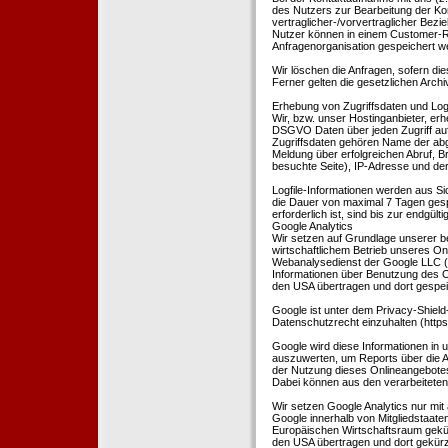
des Nutzers zur Bearbeitung der Kon
vertraglicher-/vorvertraglicher Bezi
Nutzer können in einem Customer-R
Anfragenorganisation gespeichert w
Wir löschen die Anfragen, sofern dies
Ferner gelten die gesetzlichen Archi
Erhebung von Zugriffsdaten und Logf
Wir, bzw. unser Hostinganbieter, erhe
DSGVO Daten über jeden Zugriff auf 
Zugriffsdaten gehören Name der abg
Meldung über erfolgreichen Abruf, 
besuchte Seite), IP-Adresse und der
Logfile-Informationen werden aus Si
die Dauer von maximal 7 Tagen ges
erforderlich ist, sind bis zur endgü
Google Analytics
Wir setzen auf Grundlage unserer be
wirtschaftlichem Betrieb unseres Onl
Webanalysedienst der Google LLC (
Informationen über Benutzung des O
den USA übertragen und dort gespei
Google ist unter dem Privacy-Shield
Datenschutzrecht einzuhalten (http
Google wird diese Informationen in
auszuwerten, um Reports über die A
der Nutzung dieses Onlineangebotes
Dabei können aus den verarbeiteten
Wir setzen Google Analytics nur mit 
Google innerhalb von Mitgliedstaat
Europäischen Wirtschaftsraum gekürz
den USA übertragen und dort gekürz