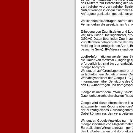
des Nutzers zur Bearbeitung der Kon
vertraglicher-/vorvertraglicher Bezi
Nutzer können in einem Customer-R
Anfragenorganisation gespeichert w
Wir löschen die Anfragen, sofern dies
Ferner gelten die gesetzlichen Archi
Erhebung von Zugriffsdaten und Logf
Wir, bzw. unser Hostinganbieter, erhe
DSGVO Daten über jeden Zugriff auf 
Zugriffsdaten gehören Name der abg
Meldung über erfolgreichen Abruf, 
besuchte Seite), IP-Adresse und der
Logfile-Informationen werden aus Si
die Dauer von maximal 7 Tagen ges
erforderlich ist, sind bis zur endgü
Google Analytics
Wir setzen auf Grundlage unserer be
wirtschaftlichem Betrieb unseres Onl
Webanalysedienst der Google LLC (
Informationen über Benutzung des O
den USA übertragen und dort gespei
Google ist unter dem Privacy-Shield
Datenschutzrecht einzuhalten (http
Google wird diese Informationen in
auszuwerten, um Reports über die A
der Nutzung dieses Onlineangebotes
Dabei können aus den verarbeiteten
Wir setzen Google Analytics nur mit 
Google innerhalb von Mitgliedstaat
Europäischen Wirtschaftsraum gekürz
den USA übertragen und dort gekürz