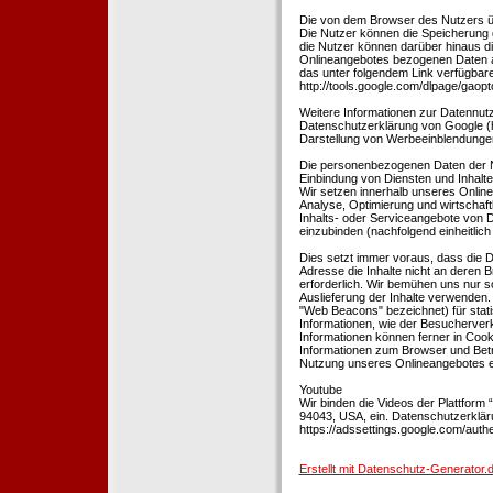
Die von dem Browser des Nutzers üb
Die Nutzer können die Speicherung 
die Nutzer können darüber hinaus d
Onlineangebotes bezogenen Daten an
das unter folgendem Link verfügbare
http://tools.google.com/dlpage/gaopt
Weitere Informationen zur Datennutz
Datenschutzerklärung von Google (htt
Darstellung von Werbeeinblendungen
Die personenbezogenen Daten der N
Einbindung von Diensten und Inhalten
Wir setzen innerhalb unseres Online
Analyse, Optimierung und wirtschaft
Inhalts- oder Serviceangebote von Dr
einzubinden (nachfolgend einheitlich 
Dies setzt immer voraus, dass die Dr
Adresse die Inhalte nicht an deren B
erforderlich. Wir bemühen uns nur so
Auslieferung der Inhalte verwenden.
"Web Beacons" bezeichnet) für stat
Informationen, wie der Besucherver
Informationen können ferner in Coo
Informationen zum Browser und Bet
Nutzung unseres Onlineangebotes en
Youtube
Wir binden die Videos der Plattfor
94043, USA, ein. Datenschutzerkläru
https://adssettings.google.com/authe
Erstellt mit Datenschutz-Generato