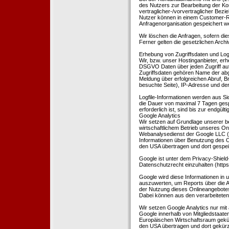
des Nutzers zur Bearbeitung der Kon
vertraglicher-/vorvertraglicher Bezi
Nutzer können in einem Customer-R
Anfragenorganisation gespeichert w
Wir löschen die Anfragen, sofern dies
Ferner gelten die gesetzlichen Archi
Erhebung von Zugriffsdaten und Logf
Wir, bzw. unser Hostinganbieter, erhe
DSGVO Daten über jeden Zugriff auf 
Zugriffsdaten gehören Name der abg
Meldung über erfolgreichen Abruf, 
besuchte Seite), IP-Adresse und der
Logfile-Informationen werden aus Si
die Dauer von maximal 7 Tagen ges
erforderlich ist, sind bis zur endgü
Google Analytics
Wir setzen auf Grundlage unserer be
wirtschaftlichem Betrieb unseres Onl
Webanalysedienst der Google LLC (
Informationen über Benutzung des O
den USA übertragen und dort gespei
Google ist unter dem Privacy-Shield
Datenschutzrecht einzuhalten (http
Google wird diese Informationen in
auszuwerten, um Reports über die A
der Nutzung dieses Onlineangebotes
Dabei können aus den verarbeiteten
Wir setzen Google Analytics nur mit 
Google innerhalb von Mitgliedstaat
Europäischen Wirtschaftsraum gekürz
den USA übertragen und dort gekürz