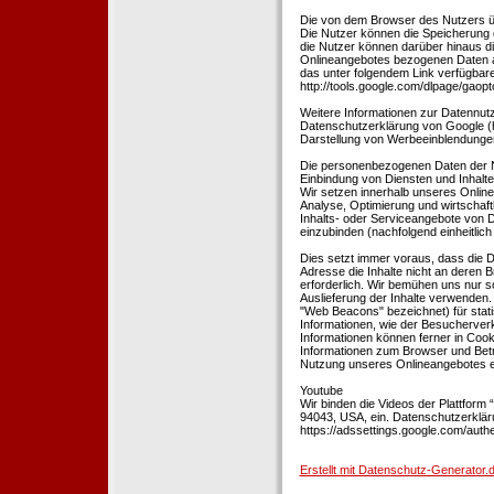
Die von dem Browser des Nutzers üb
Die Nutzer können die Speicherung 
die Nutzer können darüber hinaus d
Onlineangebotes bezogenen Daten an
das unter folgendem Link verfügbare
http://tools.google.com/dlpage/gaopt
Weitere Informationen zur Datennutz
Datenschutzerklärung von Google (htt
Darstellung von Werbeeinblendungen
Die personenbezogenen Daten der N
Einbindung von Diensten und Inhalten
Wir setzen innerhalb unseres Online
Analyse, Optimierung und wirtschaft
Inhalts- oder Serviceangebote von Dr
einzubinden (nachfolgend einheitlich 
Dies setzt immer voraus, dass die Dr
Adresse die Inhalte nicht an deren B
erforderlich. Wir bemühen uns nur so
Auslieferung der Inhalte verwenden.
"Web Beacons" bezeichnet) für stat
Informationen, wie der Besucherver
Informationen können ferner in Coo
Informationen zum Browser und Bet
Nutzung unseres Onlineangebotes en
Youtube
Wir binden die Videos der Plattfor
94043, USA, ein. Datenschutzerkläru
https://adssettings.google.com/authe
Erstellt mit Datenschutz-Generato