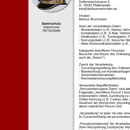
Duffernbachstrasse 5
D- 79292 Pfaffenweiler
info@derfeuerwehrhelm.de
Inhaber:
Markus Bruchmann
Datenschutz
Arten der verarbeiteten Daten:
Impressum
- Bestandsdaten (z.B., Namen, Adre
NS-Symbole
- Kontaktdaten (z.B., E-Mail, Telef
- Inhaltsdaten (z.B., Texteingaben, F
- Nutzungsdaten (z.B., besuchte Webs
- Meta-/Kommunikationsdaten (z.B.,
Kategorien betroffener Personen
Besucher und Nutzer des Onlineang
auch als „Nutzer“).
Zweck der Verarbeitung
- Zurverfügungstellung des Onlinean
- Beantwortung von Kontaktanfrage
- Sicherheitsmaßnahmen.
- Reichweitenmessung/Marketing
Verwendete Begrifflichkeiten
„Personenbezogene Daten“ sind alle In
Folgenden „betroffene Person“) bezieh
insbesondere mittels Zuordnung zu 
Online-Kennung (z.B. Cookie) oder 
Ausdruck der physischen, physiologis
dieser natürlichen Person sind.
„Verarbeitung“ ist jeder mit oder oh
im Zusammenhang mit personenbezoge
„Pseudonymisierung“ die Verarbeit
ohne Hinzuziehung zusätzlicher Inf