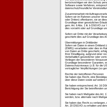
berücksichtigen wir den Schutz per
Software sowie Verfahren, entsprec
datenschutzfreundliche Voreinstell
Zusammenarbeit mit Auftragsverarbei
Sofern wir im Rahmen unserer Vera
oder Dritten) offenbaren, sie an dies
Grundlage einer gesetzlichen Erlaubn
gem. Art. 6 Abs. 1 lit. b DSGVO zur Ve
dies vorsieht oder auf Grundlage un
Sofern wir Dritte mit der Verarbeit
geschieht dies auf Grundlage des A
Übermittlungen in Drittländer
Sofern wir Daten in einem Drittland
(EWR)) verarbeiten oder dies im Ra
von Daten an Dritte geschieht, erfol
Ihrer Einwilligung, aufgrund einer r
Vorbehaltlich gesetzlicher oder vertr
Vorliegen der besonderen Voraussetzu
Grundlage besonderer Garantien, wie
Datenschutzniveaus (z.B. für die USA
vertraglicher Verpflichtungen (so ge
Rechte der betroffenen Personen
Sie haben das Recht, eine Bestätigu
über diese Daten sowie auf weitere
Sie haben entsprechend. Art. 16 DSG
Berichtigung der Sie betreffenden un
Sie haben nach Maßgabe des Art. 1
werden, bzw. alternativ nach Maßga
Sie haben das Recht zu verlangen, d
Art. 20 DSGVO zu erhalten und deren