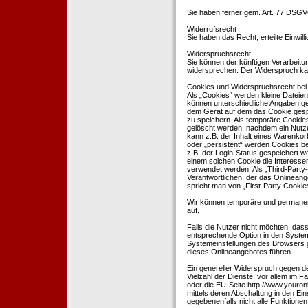
Sie haben ferner gem. Art. 77 DSGV
Widerrufsrecht
Sie haben das Recht, erteilte Einwil
Widerspruchsrecht
Sie können der künftigen Verarbeit
widersprechen. Der Widerspruch kan
Cookies und Widerspruchsrecht bei
Als „Cookies“ werden kleine Dateien
können unterschiedliche Angaben ge
dem Gerät auf dem das Cookie gesp
zu speichern. Als temporäre Cookies
gelöscht werden, nachdem ein Nutze
kann z.B. der Inhalt eines Warenkor
oder „persistent“ werden Cookies b
z.B. der Login-Status gespeichert 
einem solchen Cookie die Interesse
verwendet werden. Als „Third-Party
Verantwortlichen, der das Onlineang
spricht man von „First-Party Cookies
Wir können temporäre und permanen
auf.
Falls die Nutzer nicht möchten, da
entsprechende Option in den System
Systemeinstellungen des Browsers 
dieses Onlineangebotes führen.
Ein genereller Widerspruch gegen d
Vielzahl der Dienste, vor allem im F
oder die EU-Seite http://www.youro
mittels deren Abschaltung in den Ei
gegebenenfalls nicht alle Funktion