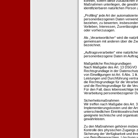
können, sofern diese zusätzlichen 
Maßnahmen unterliegen, die gewährle
identifizierbaren natürlichen Perso
„Profiling“ jede Art der automatisie
personenbezogenen Daten verwendet 
beziehen, zu bewerten, insbesondere
Vorlieben, Interessen, Zuverlässigke
oder vorherzusagen.
Als „Verantwortlicher“ wird die natür
gemeinsam mit anderen über die Zwe
bezeichnet.
„Auftragsverarbeiter“ eine natürliche
personenbezogene Daten im Auftrag 
Maßgebliche Rechtsgrundlagen
Nach Maßgabe des Art. 13 DSGVO tei
Rechtsgrundlage in der Datenschutze
von Einwilligungen ist Art. 6 Abs. 1 
Leistungen und Durchführung vertra
die Rechtsgrundlage für die Verarbeit
und die Rechtsgrundlage für die Vera
Für den Fall, dass lebenswichtige I
Verarbeitung personenbezogener Date
Sicherheitsmaßnahmen
Wir treffen nach Maßgabe des Art. 
Implementierungskosten und der Ar
unterschiedlichen Eintrittswahrschei
geeignete technische und organisa
gewährleisten.
Zu den Maßnahmen gehören insbesonde
Kontrolle des physischen Zugangs zu
Sicherung der Verfügbarkeit und ihr
von Betroffenenrechten, Löschung v