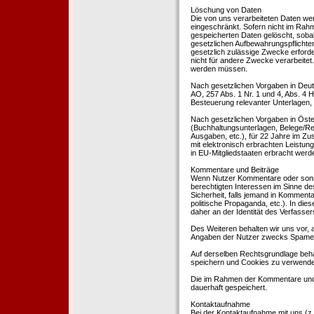
Löschung von Daten
Die von uns verarbeiteten Daten we
eingeschränkt. Sofern nicht im Rah
gespeicherten Daten gelöscht, sobal
gesetzlichen Aufbewahrungspflichten
gesetzlich zulässige Zwecke erforde
nicht für andere Zwecke verarbeitet.
werden müssen.
Nach gesetzlichen Vorgaben in Deut
AO, 257 Abs. 1 Nr. 1 und 4, Abs. 4
Besteuerung relevanter Unterlagen, 
Nach gesetzlichen Vorgaben in Öste
(Buchhaltungsunterlagen, Belege/Re
Ausgaben, etc.), für 22 Jahre im 
mit elektronisch erbrachten Leistu
in EU-Mitgliedstaaten erbracht wer
Kommentare und Beiträge
Wenn Nutzer Kommentare oder sonsti
berechtigten Interessen im Sinne des
Sicherheit, falls jemand in Kommenta
politische Propaganda, etc.). In di
daher an der Identität des Verfassers
Des Weiteren behalten wir uns vor, a
Angaben der Nutzer zwecks Spamer
Auf derselben Rechtsgrundlage behal
speichern und Cookies zu verwend
Die im Rahmen der Kommentare und
dauerhaft gespeichert.
Kontaktaufnahme
Bei der Kontaktaufnahme mit uns (z.