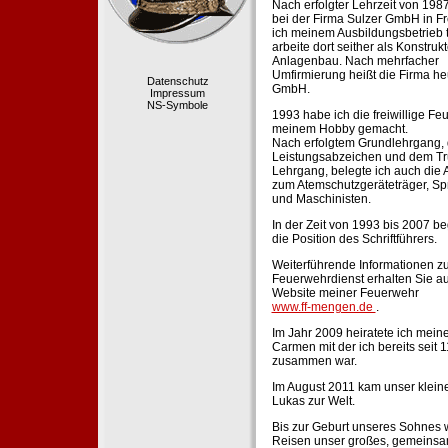
Nach erfolgter Lehrzeit von 198
bei der Firma Sulzer GmbH in Fr
ich meinem Ausbildungsbetrieb 
arbeite dort seither als Konstruk
Anlagenbau. Nach mehrfacher
Umfirmierung heißt die Firma he
Datenschutz
GmbH.
Impressum
NS-Symbole
1993 habe ich die freiwillige Fe
meinem Hobby gemacht.
Nach erfolgtem Grundlehrgang,
Leistungsabzeichen und dem Tr
Lehrgang, belegte ich auch die 
zum Atemschutzgeräteträger, Sp
und Maschinisten.
In der Zeit von 1993 bis 2007 beg
die Position des Schriftführers.
Weiterführende Informationen zu
Feuerwehrdienst erhalten Sie au
Website meiner Feuerwehr
www.ff-mengen.de
.
Im Jahr 2009 heiratete ich meine
Carmen mit der ich bereits seit 
zusammen war.
Im August 2011 kam unser klein
Lukas zur Welt.
Bis zur Geburt unseres Sohnes 
Reisen unser großes, gemeins