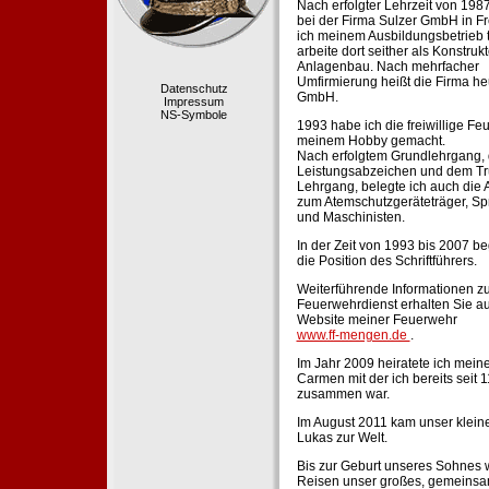
Nach erfolgter Lehrzeit von 198
bei der Firma Sulzer GmbH in Fr
ich meinem Ausbildungsbetrieb 
arbeite dort seither als Konstruk
Anlagenbau. Nach mehrfacher
Umfirmierung heißt die Firma he
Datenschutz
GmbH.
Impressum
NS-Symbole
1993 habe ich die freiwillige Fe
meinem Hobby gemacht.
Nach erfolgtem Grundlehrgang,
Leistungsabzeichen und dem Tr
Lehrgang, belegte ich auch die 
zum Atemschutzgeräteträger, Sp
und Maschinisten.
In der Zeit von 1993 bis 2007 beg
die Position des Schriftführers.
Weiterführende Informationen zu
Feuerwehrdienst erhalten Sie au
Website meiner Feuerwehr
www.ff-mengen.de
.
Im Jahr 2009 heiratete ich meine
Carmen mit der ich bereits seit 
zusammen war.
Im August 2011 kam unser klein
Lukas zur Welt.
Bis zur Geburt unseres Sohnes 
Reisen unser großes, gemeins