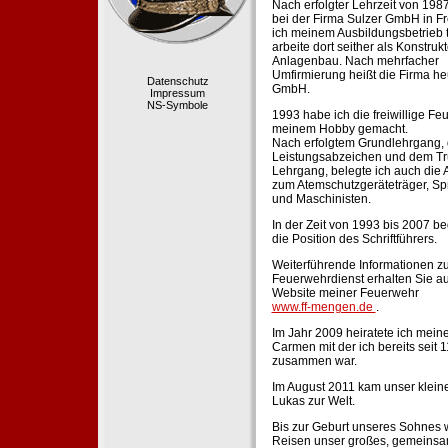
Nach erfolgter Lehrzeit von 198
bei der Firma Sulzer GmbH in Fr
ich meinem Ausbildungsbetrieb 
arbeite dort seither als Konstruk
Anlagenbau. Nach mehrfacher
Umfirmierung heißt die Firma he
Datenschutz
GmbH.
Impressum
NS-Symbole
1993 habe ich die freiwillige Fe
meinem Hobby gemacht.
Nach erfolgtem Grundlehrgang,
Leistungsabzeichen und dem Tr
Lehrgang, belegte ich auch die 
zum Atemschutzgeräteträger, Sp
und Maschinisten.
In der Zeit von 1993 bis 2007 beg
die Position des Schriftführers.
Weiterführende Informationen zu
Feuerwehrdienst erhalten Sie au
Website meiner Feuerwehr
www.ff-mengen.de
.
Im Jahr 2009 heiratete ich meine
Carmen mit der ich bereits seit 
zusammen war.
Im August 2011 kam unser klein
Lukas zur Welt.
Bis zur Geburt unseres Sohnes 
Reisen unser großes, gemeins